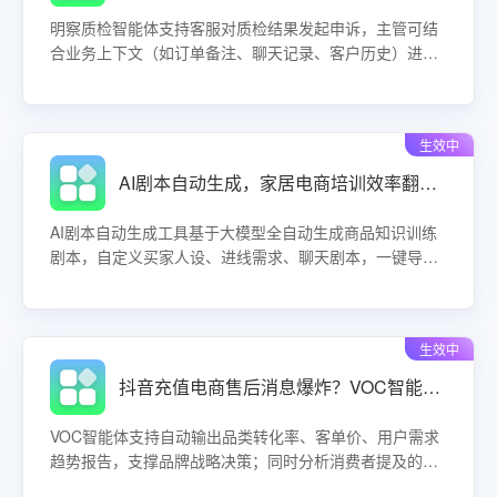
明察质检智能体支持客服对质检结果发起申诉，主管可结
合业务上下文（如订单备注、聊天记录、客户历史）进行
复核调整。通过透明化申诉流程，维护考核体系公信力，
激发客服改进动力，减少纠纷，提升团队运营效率。
生效中
AI剧本自动生成，家居电商培训效率翻倍？一键搞定多意图训练！
AI剧本自动生成工具基于大模型全自动生成商品知识训练
剧本，自定义买家人设、进线需求、聊天剧本，一键导入
商品即可生成多意图训练场景。释放培训成本，提升客服
实战能力。
生效中
抖音充值电商售后消息爆炸？VOC智能体自动生成转化率报告，决策快人一步！
VOC智能体支持自动输出品类转化率、客单价、用户需求
趋势报告，支撑品牌战略决策；同时分析消费者提及的竞
品、赠品需求、直播进线问题，直接辅助运营策略调整。