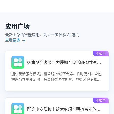
应用广场
最新上架的智能应用，先人一步体验 AI 魅力
查看更多 →
生效中
婴童孕产客服压力爆棚？灵活BPO共享坐席让售后成本直降50%！
提供灵活服务模式，覆盖线上/线下专席、临时促销、全包
拼席与共享资源池，按量付费弹性扩容。母婴客服专属培
训体系，快速响应售后与育儿咨询，波峰时补位不缺人，
波谷时撤场不养闲，综合降低客服成本30%-50%。适用于
奶粉、纸尿裤、玩具、孕产用品等类目，助力品牌轻资产
生效中
运营。
配饰电商质检申诉太麻烦？明察智能体一键申诉调整，主管复核更公平！