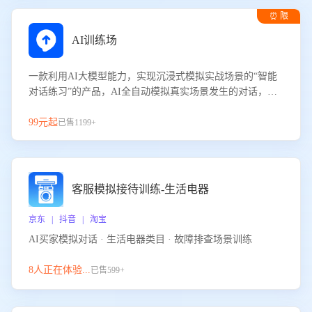
⏰ 限
时试用
AI训练场
一款利用AI大模型能力，实现沉浸式模拟实战场景的“智能
对话练习”的产品，AI全自动模拟真实场景发生的对话，企
业可以帮助员工提升客服接待技巧，持续提升客服团队的销
服能力。
99元起
已售1199+
客服模拟接待训练-生活电器
京东 | 抖音 | 淘宝
AI买家模拟对话 · 生活电器类目 · 故障排查场景训练
8人正在体验...
已售599+