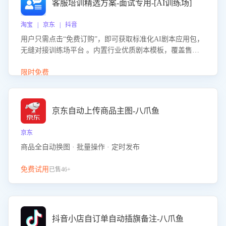
客服培训精选方案-面试专用-[AI训练场]
淘宝 | 京东 | 抖音
用户只需点击“免费订购”，即可获取标准化AI剧本应用包，
无缝对接训练场平台 。内置行业优质剧本模板，覆盖售前
咨询、售后处理等全场景，消除复杂部署流程，节省90%的
初始化时间，助力企业快速启动智能客服训练
限时免费
京东自动上传商品主图-八爪鱼
京东
商品全自动换图 · 批量操作 · 定时发布
免费试用
已售46+
抖音小店自订单自动插旗备注-八爪鱼