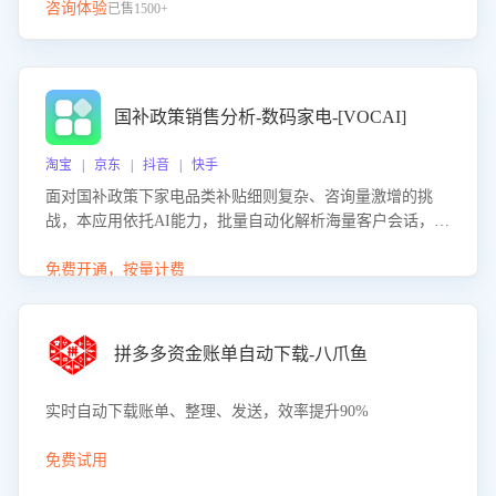
咨询体验
已售1500+
国补政策销售分析-数码家电-[VOCAI]
淘宝 | 京东 | 抖音 | 快手
面对国补政策下家电品类补贴细则复杂、咨询量激增的挑
战，本应用依托AI能力，批量自动化解析海量客户会话，精
准识别消费者对能以旧换新、补贴额度等政策的关注焦点与
购买意向，深度洞察决策动因。同时全面评估客服团队政策
免费开通，按量计费
解读准确性与响应效率，定位服务薄弱环节，为企业提供数
据驱动的策略优化建议与培训支持，助力提升政策响应速
度、客服转化能力及销售业绩。
拼多多资金账单自动下载-八爪鱼
实时自动下载账单、整理、发送，效率提升90%
免费试用