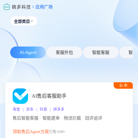
应用广场
全部类目

AI-Agent
客服外包
智能客服
智能
👍 本
周推荐
AI售后客服助手
淘宝 | 京东 | 抖音 | 拼多多
售后智能客服 · 智能建单 · 物流拦截 · 回评追评
领取售后Agent方案
已售1699+