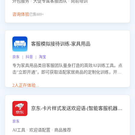
外包服务 · 大促专属客服团队 · 岗前培训
咨询体验
已售889+
客服模拟接待训练-家具用品
京东 | 抖音 | 淘宝
专为家具用品类目客服团队量身打造的高效AI训练工具。点
击“立即开通”，即可获取适配家居商品的定制化训练，开启
模拟真实客户对话的演练。针对性提升客服在家具用品功
能、尺寸参数咨询等高频场景下的专业应对能力。
2人正在体验...
京东-卡片样式发送欢迎语-[智能客服机器人]
京东
AI工具 · 欢迎语配置 · 商品推荐