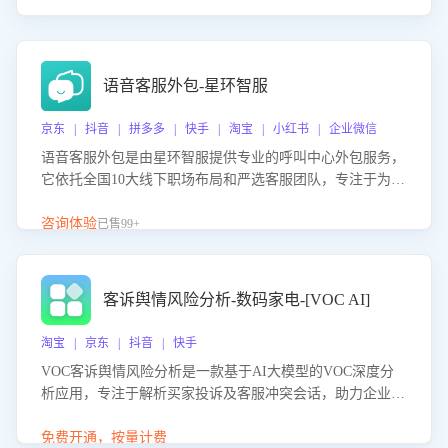
语音客服外包-星环智服
京东 | 抖音 | 拼多多 | 快手 | 淘宝 | 小红书 | 企业微信
语音客服外包是由星环智服提供专业的呼叫中心外包服务，
它依托全国10大线下职场布局和严选客服团队，专注于为企
业提供高效的语音呼叫解决方案。这项服务旨在通过专业的
客服团队和智能工具提升语音客服服务效率和质量，帮助企
咨询体验
已售99+
业实现降本增效。
客诉舆情风险分析-数码家电-[VOC AI]
淘宝 | 京东 | 抖音 | 快手
VOC客诉舆情风险分析是一款基于AI大模型的VOC深度分
析应用，专注于解析买家投诉及客服冲突会话，助力企业精
准防控舆情风险。该产品通过智能定位高风险会话、精准判
别客户情绪、归因争议根源，并客观评估客服应对合理性与
免费开通，按量计费