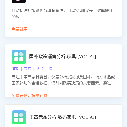
自动标注插旗颜色与填写备注，可以实现0误差，效率提升
90%
免费试用
国补政策销售分析-家具-[VOC AI]
淘宝 | 京东 | 抖音 | 快手
专注于电商家具类目，深度分析买家提及国补、地方补贴或
国家补贴的会话数据，识别对购买决策的关键因素。通过AI
大模型评估客服在政策宣传、回应及互动中的表现，生成优
化策略，助力商家利用国补政策提升GMV。
免费开通，按量计费
电商竞品分析-数码家电-[VOC AI]