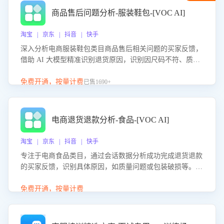
商品售后问题分析-服装鞋包-[VOC AI]
淘宝 | 京东 | 抖音 | 快手
深入分析电商服装鞋包类目商品售后相关问题的买家反馈，
借助 AI 大模型精准识别退货原因，识别因尺码不符、质量
问题等导致的退货原因，给出全方位优化产品与服务的建
议，助力商家优化产品或服务，实现销售额的显著提升。
免费开通，按量计费
已售1690+
电商退货退款分析-食品-[VOC AI]
淘宝 | 京东 | 抖音 | 快手
专注于电商食品类目，通过会话数据分析成功完成退货退款
的买家反馈，识别具体原因，如质量问题或包装破损等。结
合AI大模型，自动评估客服挽回效果，输出优化策略，助力
商家降低退款率，提升售后效率。
免费开通，按量计费