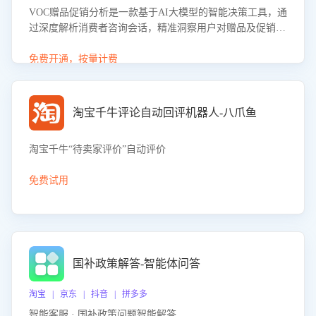
VOC赠品促销分析是一款基于AI大模型的智能决策工具，通
过深度解析消费者咨询会话，精准洞察用户对赠品及促销政
策的真实偏好与需求。该应用可识别高吸引力赠品和热门促
销诉求，帮助企业制定个性化赠品组合策略，优化资源投放
免费开通，按量计费
并淘汰低效赠品，在提升成交转化率的同时有效控制成本，
实现促销效果最大化。
淘宝千牛评论自动回评机器人-八爪鱼
淘宝千牛“待卖家评价”自动评价
免费试用
国补政策解答-智能体问答
淘宝 | 京东 | 抖音 | 拼多多
智能客服 · 国补政策问题智能解答