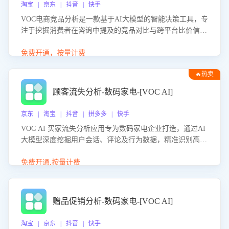
淘宝 | 京东 | 抖音 | 快手
VOC电商竞品分析是一款基于AI大模型的智能决策工具，专
注于挖掘消费者在咨询中提及的竞品对比与跨平台比价信
息。该应用能够精准识别被频繁对比的竞品品牌、咨询量、
商品信息，进行多维度交叉对比，并分析消费者的比价行
免费开通，按量计费
为。通过提供数据驱动的竞品洞察与差异化策略建议，帮助
🔥热卖
企业优化营销话术、突出产品与服务优势，有效提升咨询转
化率，避免陷入单纯价格竞争，实现精准扬长避短。
顾客流失分析-数码家电-[VOC AI]
京东 | 淘宝 | 抖音 | 拼多多 | 快手
VOC AI 买家流失分析应用专为数码家电企业打造，通过AI
大模型深度挖掘用户会话、评论及行为数据，精准识别高流
失风险客户，并定位流失原因：包括产品质量缺陷、售后响
应延迟、竞品价格冲击等。系统自动输出可落地的挽回策
免费开通,按量计费
略，迅速同步到店铺运营团队。
赠品促销分析-数码家电-[VOC AI]
淘宝 | 京东 | 抖音 | 快手