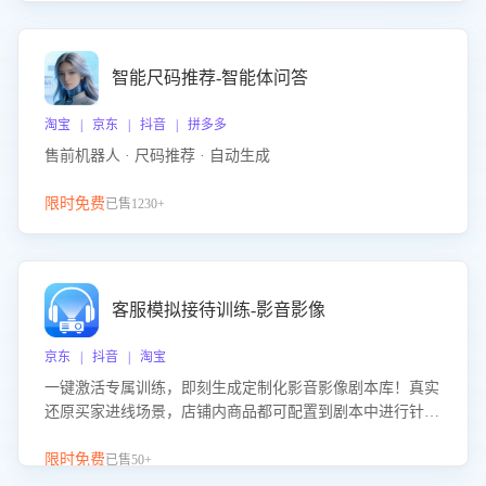
智能尺码推荐-智能体问答
淘宝 | 京东 | 抖音 | 拼多多
售前机器人 · 尺码推荐 · 自动生成
限时免费
已售1230+
客服模拟接待训练-影音影像
京东 | 抖音 | 淘宝
一键激活专属训练，即刻生成定制化影音影像剧本库！真实
还原买家进线场景，店铺内商品都可配置到剧本中进行针对
性训练，加强商品知识解答能力，提升客服售前转化率。点
击 “立即开通”，快速获取影音影像类目剧本，一键开启客服
限时免费
已售50+
培训。