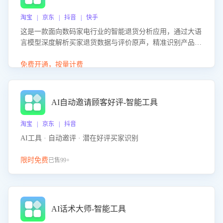
淘宝 | 京东 | 抖音 | 快手
这是一款面向数码家电行业的智能退货分析应用，通过大语
言模型深度解析买家退货数据与评价原声，精准识别产品质
量、描述不符、物流破损等核心退货原因，并输出可落地的
改进建议，通过挖掘用户痛点驱动产品迭代，从根本上降低
免费开通，按量计费
退货率，进而降低因技术差异或服务疏漏导致的退款率。
AI自动邀请顾客好评-智能工具
淘宝 | 京东 | 抖音
AI工具 · 自动邀评 · 潜在好评买家识别
限时免费
已售99+
AI话术大师-智能工具