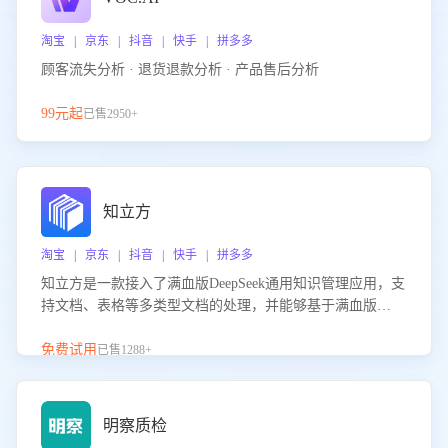
淘宝 | 京东 | 抖音 | 快手 | 拼多多
顾客流失分析 · 退货退款分析 · 产品售后分析
99元起
已售2950+
知立方
淘宝 | 京东 | 抖音 | 快手 | 拼多多
知立方是一款接入了满血版DeepSeek通用知识管理应用，支
持文档、表格等多类型文档的处理，并能够基于满血版
DeepSeek做知识应答。它能够为多种应用场景提供强大的知
识支持，帮助用户高效管理和利用知识资源。通过该产品，
免费试用
已售1288+
用户可以轻松实现文档的上传、分类、检索，提升知识管理
的智能化水平。
明察质检