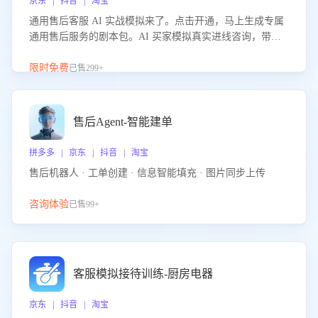
京东 | 抖音 | 淘宝
通用售后客服 AI 实战模拟来了。点击开通，马上生成专属
通用售后服务的剧本包。AI 买家模拟真实进线咨询，带您
的客服团队进行沉浸式训练，快速吃透功能咨询等售后场景
的应对要点，轻松提升服务能力。
限时免费
已售299+
售后Agent-智能建单
拼多多 | 京东 | 抖音 | 淘宝
售后机器人 · 工单创建 · 信息智能填充 · 图片同步上传
咨询体验
已售99+
客服模拟接待训练-厨房电器
京东 | 抖音 | 淘宝