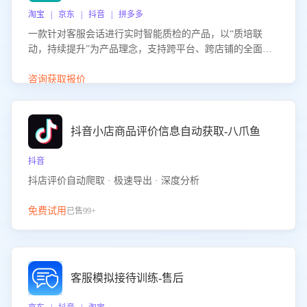
淘宝 | 京东 | 抖音 | 拼多多
一款针对客服会话进行实时智能质检的产品，以“质培联
动，持续提升”为产品理念，支持跨平台、跨店铺的全面、
实时、智能化质检，并根据质检结果形成质培联动，持续提
升客服团队的销服能力。
咨询获取报价
抖音小店商品评价信息自动获取-八爪鱼
抖音
抖店评价自动爬取 · 极速导出 · 深度分析
免费试用
已售99+
客服模拟接待训练-售后