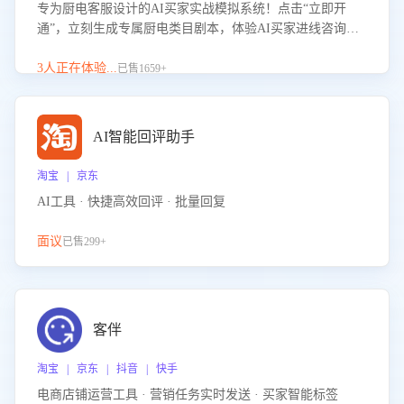
专为厨电客服设计的AI买家实战模拟系统！点击“立即开
通”，立刻生成专属厨电类目剧本，体验AI买家进线咨询真
实场景训练，快速掌握针对家用厨电商品的“功能咨询”等真
实场景应对技巧！
3人正在体验...
已售1659+
AI智能回评助手
淘宝 | 京东
AI工具 · 快捷高效回评 · 批量回复
面议
已售299+
客伴
淘宝 | 京东 | 抖音 | 快手
电商店铺运营工具 · 营销任务实时发送 · 买家智能标签