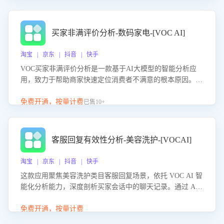
成效。系统可自动生成针对性改进策略，包括沟通话术优
化、流程规范及部门协同建议，从而提升客服团队舆情应对
能力，阻断差评扩散，维护品牌声誉，实现客户满意度的持
买家非满评价分析-数码家电-[VOC AI]
续提升。
淘宝 | 京东 | 抖音 | 快手
VOC买家非满评价分析是一款基于AI大模型的智能分析应
用，致力于帮助商家快速定位消费者不满意的根本原因。该
产品可自动识别非满评价中的关键问题，区别问题是否属于
客服原因或其它部门原因，明确责任归属，提供可落地的改
免费开通，按量计费
已售10+
进建议与策略方向。通过深入挖掘会话内容，商家可针对性
优化服务流程、提升客服质量，并协同相关部门推进体验整
改，有效提升客户满意度和店铺整体服务质量。
客服回复有效性分析-美容洗护-[VOCAI]
淘宝 | 京东 | 抖音 | 快手
这款应用聚焦美容洗护类目客服回复场景，依托 VOC AI 智
能化分析能力，深度剖析买家会话中的聊天记录。通过 AI
大模型精准定位客服在不同场景的理解与回应难点，评判解
答的有效性与完整性，输出针对性改进策略，助力商家快速
免费开通，按量计费
优化快捷话术，提升客服接待响应率与服务质量。