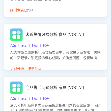
限时免费
已售99+
客诉舆情风险分析-食品-[VOC AI]
淘宝 | 京东 | 抖音 | 快手
AI大模型全面解析电商食品类目中，买家投诉及客服与买家
的冲突记录，锁定投诉核心成因，如质量问题、包装破损
等。同时，评估客服处理效果，生成优化策略，助力商家前
置差评防控，提升客户满意度。
免费开通，按量计费
商品售后问题分析-家具-[VOC AI]
淘宝 | 京东 | 抖音 | 快手
深入分析电商家具类目商品售后相关问题的买家反馈，借助
AI 大模型精准识别退货原因，识别因产品损坏、尺寸不符