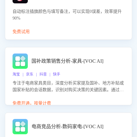
自动标注插旗颜色与填写备注，可以实现0误差，效率提升
90%
免费试用
国补政策销售分析-家具-[VOC AI]
淘宝 | 京东 | 抖音 | 快手
专注于电商家具类目，深度分析买家提及国补、地方补贴或
国家补贴的会话数据，识别对购买决策的关键因素。通过AI
大模型评估客服在政策宣传、回应及互动中的表现，生成优
化策略，助力商家利用国补政策提升GMV。
免费开通，按量计费
电商竞品分析-数码家电-[VOC AI]