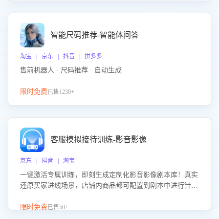
智能尺码推荐-智能体问答
淘宝 | 京东 | 抖音 | 拼多多
售前机器人 · 尺码推荐 · 自动生成
限时免费
已售1230+
客服模拟接待训练-影音影像
京东 | 抖音 | 淘宝
一键激活专属训练，即刻生成定制化影音影像剧本库！真实
还原买家进线场景，店铺内商品都可配置到剧本中进行针对
性训练，加强商品知识解答能力，提升客服售前转化率。点
击 “立即开通”，快速获取影音影像类目剧本，一键开启客服
限时免费
已售50+
培训。