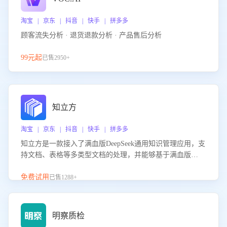
淘宝 | 京东 | 抖音 | 快手 | 拼多多
顾客流失分析 · 退货退款分析 · 产品售后分析
99元起
已售2950+
知立方
淘宝 | 京东 | 抖音 | 快手 | 拼多多
知立方是一款接入了满血版DeepSeek通用知识管理应用，支
持文档、表格等多类型文档的处理，并能够基于满血版
DeepSeek做知识应答。它能够为多种应用场景提供强大的知
识支持，帮助用户高效管理和利用知识资源。通过该产品，
免费试用
已售1288+
用户可以轻松实现文档的上传、分类、检索，提升知识管理
的智能化水平。
明察质检