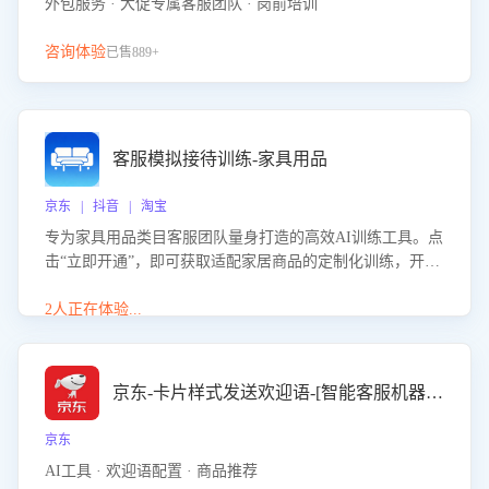
外包服务 · 大促专属客服团队 · 岗前培训
咨询体验
已售889+
客服模拟接待训练-家具用品
京东 | 抖音 | 淘宝
专为家具用品类目客服团队量身打造的高效AI训练工具。点
击“立即开通”，即可获取适配家居商品的定制化训练，开启
模拟真实客户对话的演练。针对性提升客服在家具用品功
能、尺寸参数咨询等高频场景下的专业应对能力。
2人正在体验...
京东-卡片样式发送欢迎语-[智能客服机器人]
京东
AI工具 · 欢迎语配置 · 商品推荐