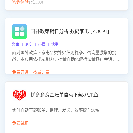
咨询体验
已售1500+
国补政策销售分析-数码家电-[VOCAI]
淘宝 | 京东 | 抖音 | 快手
面对国补政策下家电品类补贴细则复杂、咨询量激增的挑
战，本应用依托AI能力，批量自动化解析海量客户会话，精
准识别消费者对能以旧换新、补贴额度等政策的关注焦点与
购买意向，深度洞察决策动因。同时全面评估客服团队政策
免费开通，按量计费
解读准确性与响应效率，定位服务薄弱环节，为企业提供数
据驱动的策略优化建议与培训支持，助力提升政策响应速
度、客服转化能力及销售业绩。
拼多多资金账单自动下载-八爪鱼
实时自动下载账单、整理、发送，效率提升90%
免费试用