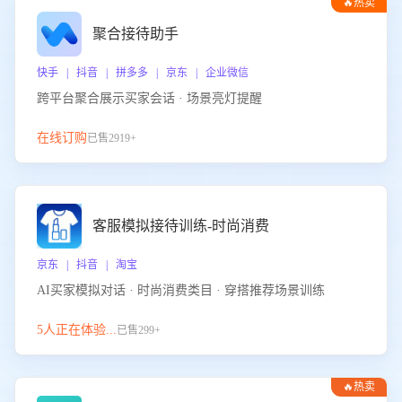
🔥热卖
聚合接待助手
快手 | 抖音 | 拼多多 | 京东 | 企业微信
跨平台聚合展示买家会话 · 场景亮灯提醒
在线订购
已售2919+
客服模拟接待训练-时尚消费
京东 | 抖音 | 淘宝
AI买家模拟对话 · 时尚消费类目 · 穿搭推荐场景训练
5人正在体验...
已售299+
🔥热卖