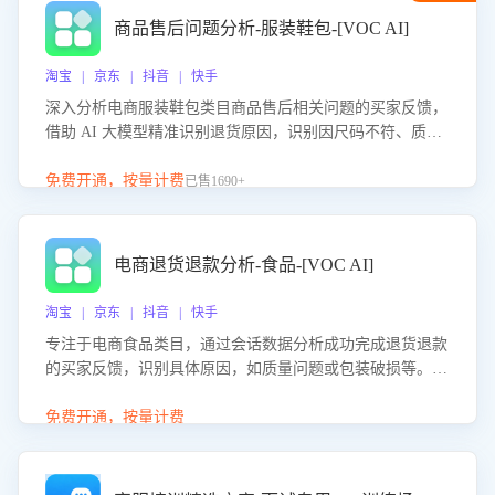
商品售后问题分析-服装鞋包-[VOC AI]
淘宝 | 京东 | 抖音 | 快手
深入分析电商服装鞋包类目商品售后相关问题的买家反馈，
借助 AI 大模型精准识别退货原因，识别因尺码不符、质量
问题等导致的退货原因，给出全方位优化产品与服务的建
议，助力商家优化产品或服务，实现销售额的显著提升。
免费开通，按量计费
已售1690+
电商退货退款分析-食品-[VOC AI]
淘宝 | 京东 | 抖音 | 快手
专注于电商食品类目，通过会话数据分析成功完成退货退款
的买家反馈，识别具体原因，如质量问题或包装破损等。结
合AI大模型，自动评估客服挽回效果，输出优化策略，助力
商家降低退款率，提升售后效率。
免费开通，按量计费