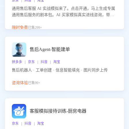
京东 | 抖音 | 淘宝
通用售后客服 AI 实战模拟来了。点击开通，马上生成专属
通用售后服务的剧本包。AI 买家模拟真实进线咨询，带您
的客服团队进行沉浸式训练，快速吃透功能咨询等售后场景
的应对要点，轻松提升服务能力。
限时免费
已售299+
售后Agent-智能建单
拼多多 | 京东 | 抖音 | 淘宝
售后机器人 · 工单创建 · 信息智能填充 · 图片同步上传
咨询体验
已售99+
客服模拟接待训练-厨房电器
京东 | 抖音 | 淘宝