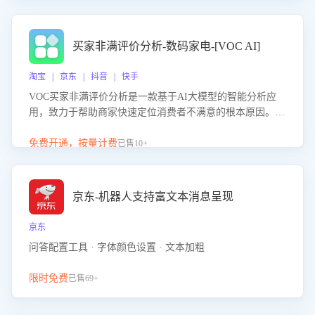
成效。系统可自动生成针对性改进策略，包括沟通话术优
化、流程规范及部门协同建议，从而提升客服团队舆情应对
能力，阻断差评扩散，维护品牌声誉，实现客户满意度的持
买家非满评价分析-数码家电-[VOC AI]
续提升。
淘宝 | 京东 | 抖音 | 快手
VOC买家非满评价分析是一款基于AI大模型的智能分析应
用，致力于帮助商家快速定位消费者不满意的根本原因。该
产品可自动识别非满评价中的关键问题，区别问题是否属于
客服原因或其它部门原因，明确责任归属，提供可落地的改
免费开通，按量计费
已售10+
进建议与策略方向。通过深入挖掘会话内容，商家可针对性
优化服务流程、提升客服质量，并协同相关部门推进体验整
改，有效提升客户满意度和店铺整体服务质量。
京东-机器人支持富文本消息呈现
京东
问答配置工具 · 字体颜色设置 · 文本加粗
限时免费
已售69+