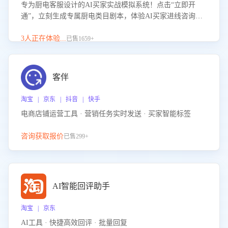
专为厨电客服设计的AI买家实战模拟系统！点击“立即开
通”，立刻生成专属厨电类目剧本，体验AI买家进线咨询真
实场景训练，快速掌握针对家用厨电商品的“功能咨询”等真
实场景应对技巧！
3人正在体验...
已售1659+
客伴
淘宝 | 京东 | 抖音 | 快手
电商店铺运营工具 · 营销任务实时发送 · 买家智能标签
咨询获取报价
已售299+
AI智能回评助手
淘宝 | 京东
AI工具 · 快捷高效回评 · 批量回复