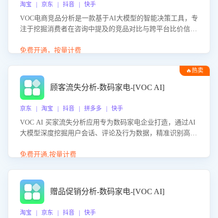
淘宝 | 京东 | 抖音 | 快手
VOC电商竞品分析是一款基于AI大模型的智能决策工具，专
注于挖掘消费者在咨询中提及的竞品对比与跨平台比价信
息。该应用能够精准识别被频繁对比的竞品品牌、咨询量、
商品信息，进行多维度交叉对比，并分析消费者的比价行
免费开通，按量计费
为。通过提供数据驱动的竞品洞察与差异化策略建议，帮助
🔥热卖
企业优化营销话术、突出产品与服务优势，有效提升咨询转
化率，避免陷入单纯价格竞争，实现精准扬长避短。
顾客流失分析-数码家电-[VOC AI]
京东 | 淘宝 | 抖音 | 拼多多 | 快手
VOC AI 买家流失分析应用专为数码家电企业打造，通过AI
大模型深度挖掘用户会话、评论及行为数据，精准识别高流
失风险客户，并定位流失原因：包括产品质量缺陷、售后响
应延迟、竞品价格冲击等。系统自动输出可落地的挽回策
免费开通,按量计费
略，迅速同步到店铺运营团队。
赠品促销分析-数码家电-[VOC AI]
淘宝 | 京东 | 抖音 | 快手