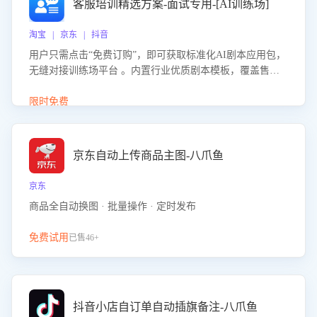
客服培训精选方案-面试专用-[AI训练场]
淘宝 | 京东 | 抖音
用户只需点击“免费订购”，即可获取标准化AI剧本应用包，
无缝对接训练场平台 。内置行业优质剧本模板，覆盖售前
咨询、售后处理等全场景，消除复杂部署流程，节省90%的
初始化时间，助力企业快速启动智能客服训练
限时免费
京东自动上传商品主图-八爪鱼
京东
商品全自动换图 · 批量操作 · 定时发布
免费试用
已售46+
抖音小店自订单自动插旗备注-八爪鱼