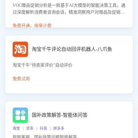
VOC赠品促销分析是一款基于AI大模型的智能决策工具，通
过深度解析消费者咨询会话，精准洞察用户对赠品及促销政
策的真实偏好与需求。该应用可识别高吸引力赠品和热门促
销诉求，帮助企业制定个性化赠品组合策略，优化资源投放
免费开通，按量计费
并淘汰低效赠品，在提升成交转化率的同时有效控制成本，
实现促销效果最大化。
淘宝千牛评论自动回评机器人-八爪鱼
淘宝千牛“待卖家评价”自动评价
免费试用
国补政策解答-智能体问答
淘宝 | 京东 | 抖音 | 拼多多
智能客服 · 国补政策问题智能解答