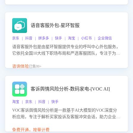
语音客服外包-星环智服
京东 | 抖音 | 拼多多 | 快手 | 淘宝 | 小红书 | 企业微信
语音客服外包是由星环智服提供专业的呼叫中心外包服务，
它依托全国10大线下职场布局和严选客服团队，专注于为企
业提供高效的语音呼叫解决方案。这项服务旨在通过专业的
客服团队和智能工具提升语音客服服务效率和质量，帮助企
咨询体验
已售99+
业实现降本增效。
客诉舆情风险分析-数码家电-[VOC AI]
淘宝 | 京东 | 抖音 | 快手
VOC客诉舆情风险分析是一款基于AI大模型的VOC深度分
析应用，专注于解析买家投诉及客服冲突会话，助力企业精
准防控舆情风险。该产品通过智能定位高风险会话、精准判
别客户情绪、归因争议根源，并客观评估客服应对合理性与
免费开通，按量计费