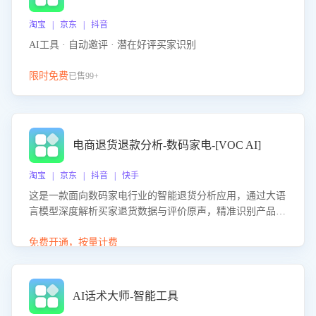
淘宝 | 京东 | 抖音
AI工具 · 自动邀评 · 潜在好评买家识别
限时免费
已售99+
电商退货退款分析-数码家电-[VOC AI]
淘宝 | 京东 | 抖音 | 快手
这是一款面向数码家电行业的智能退货分析应用，通过大语
言模型深度解析买家退货数据与评价原声，精准识别产品质
量、描述不符、物流破损等核心退货原因，并输出可落地的
改进建议，通过挖掘用户痛点驱动产品迭代，从根本上降低
免费开通，按量计费
退货率，进而降低因技术差异或服务疏漏导致的退款率。
AI话术大师-智能工具