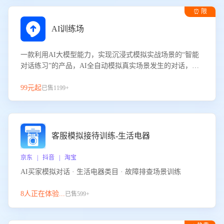
⏰ 限
时试用
AI训练场
一款利用AI大模型能力，实现沉浸式模拟实战场景的“智能
对话练习”的产品，AI全自动模拟真实场景发生的对话，企
业可以帮助员工提升客服接待技巧，持续提升客服团队的销
服能力。
99元起
已售1199+
客服模拟接待训练-生活电器
京东 | 抖音 | 淘宝
AI买家模拟对话 · 生活电器类目 · 故障排查场景训练
8人正在体验...
已售599+