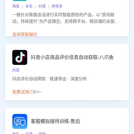
淘宝 | 京东 | 抖音 | 拼多多
一款针对客服会话进行实时智能质检的产品，以“质培联
动，持续提升”为产品理念，支持跨平台、跨店铺的全面、
实时、智能化质检，并根据质检结果形成质培联动，持续提
升客服团队的销服能力。
咨询获取报价
抖音小店商品评价信息自动获取-八爪鱼
抖音
抖店评价自动爬取 · 极速导出 · 深度分析
免费试用
已售99+
客服模拟接待训练-售后