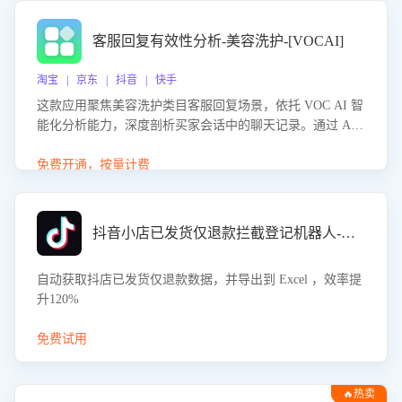
客服回复有效性分析-美容洗护-[VOCAI]
淘宝 | 京东 | 抖音 | 快手
这款应用聚焦美容洗护类目客服回复场景，依托 VOC AI 智
能化分析能力，深度剖析买家会话中的聊天记录。通过 AI
大模型精准定位客服在不同场景的理解与回应难点，评判解
答的有效性与完整性，输出针对性改进策略，助力商家快速
免费开通，按量计费
优化快捷话术，提升客服接待响应率与服务质量。
抖音小店已发货仅退款拦截登记机器人-八爪鱼
自动获取抖店已发货仅退款数据，并导出到 Excel ，效率提
升120%
免费试用
🔥热卖