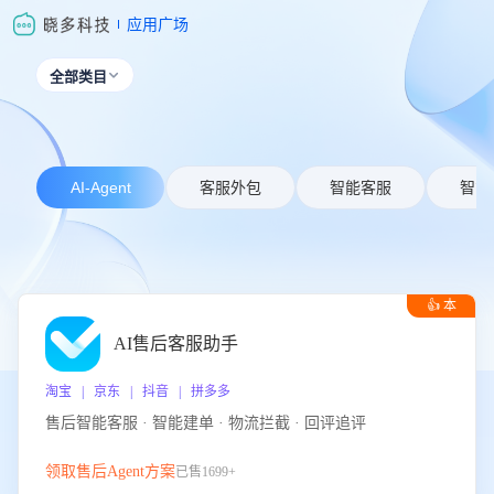
应用广场
全部类目

AI-Agent
客服外包
智能客服
智能
👍 本
周推荐
AI售后客服助手
淘宝 | 京东 | 抖音 | 拼多多
售后智能客服 · 智能建单 · 物流拦截 · 回评追评
领取售后Agent方案
已售1699+