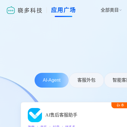
应用广场
全部类目

AI-Agent
客服外包
智能客
👍 本
周推荐
AI售后客服助手