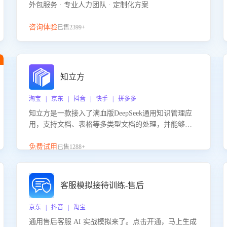
外包服务 · 专业人力团队 · 定制化方案
咨询体验
已售2399+
知立方
淘宝 | 京东 | 抖音 | 快手 | 拼多多
知立方是一款接入了满血版DeepSeek通用知识管理应
用，支持文档、表格等多类型文档的处理，并能够基
于满血版DeepSeek做知识应答。它能够为多种应用场
景提供强大的知识支持，帮助用户高效管理和利用知
免费试用
已售1288+
识资源。通过该产品，用户可以轻松实现文档的上
传、分类、检索，提升知识管理的智能化水平。
客服模拟接待训练-售后
京东 | 抖音 | 淘宝
通用售后客服 AI 实战模拟来了。点击开通，马上生成