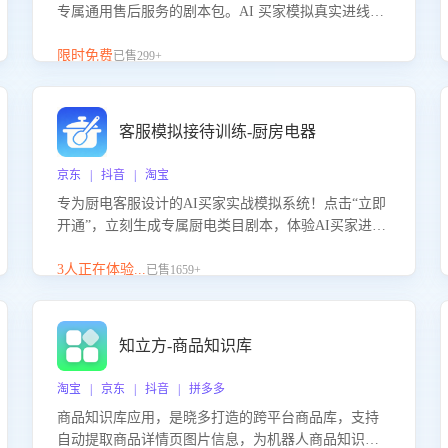
专属通用售后服务的剧本包。AI 买家模拟真实进线咨
询，带您的客服团队进行沉浸式训练，快速吃透功能
咨询等售后场景的应对要点，轻松提升服务能力。
限时免费
已售299+
客服模拟接待训练-厨房电器
京东 | 抖音 | 淘宝
专为厨电客服设计的AI买家实战模拟系统！点击“立即
开通”，立刻生成专属厨电类目剧本，体验AI买家进线
咨询真实场景训练，快速掌握针对家用厨电商品的“功
能咨询”等真实场景应对技巧！
3人正在体验...
已售1659+
知立方-商品知识库
淘宝 | 京东 | 抖音 | 拼多多
商品知识库应用，是晓多打造的跨平台商品库，支持
自动提取商品详情页图片信息，为机器人商品知识问