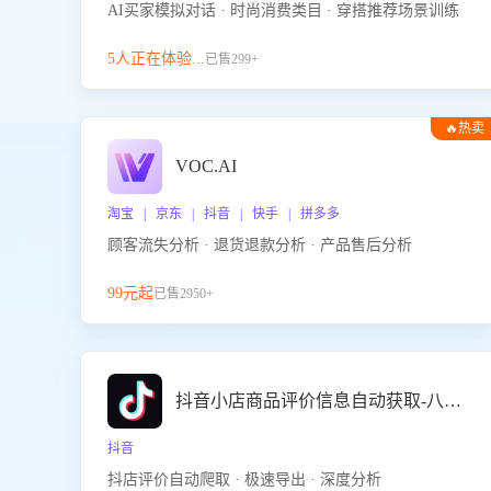
AI买家模拟对话 · 时尚消费类目 · 穿搭推荐场景训练
5人正在体验...
已售299+
🔥热卖
VOC.AI
淘宝 | 京东 | 抖音 | 快手 | 拼多多
顾客流失分析 · 退货退款分析 · 产品售后分析
99元起
已售2950+
抖音小店商品评价信息自动获取-八爪鱼
抖音
抖店评价自动爬取 · 极速导出 · 深度分析