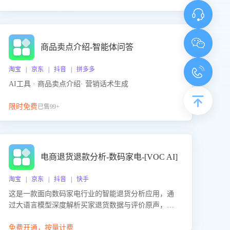
商品卖点介绍-智能体问答
淘宝 | 京东 | 抖音 | 拼多多
AI工具 · 商品卖点介绍· 营销话术生成
限时免费
已售99+
电商退货退款分析-数码家电-[VOC AI]
淘宝 | 京东 | 抖音 | 快手
这是一款面向数码家电行业的智能退货分析应用，通
过大语言模型深度解析买家退货数据与评价原声，精
准识别产品质量、描述不符、物流破损等核心退货原
因，并输出可落地的改进建议，通过挖掘用户痛点驱
免费开通，按量计费