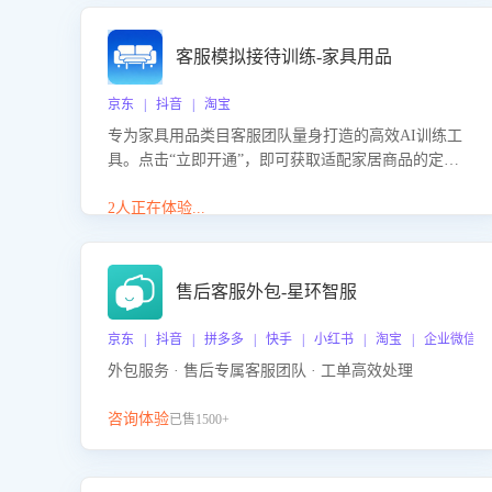
客服模拟接待训练-家具用品
京东 | 抖音 | 淘宝
专为家具用品类目客服团队量身打造的高效AI训练工
具。点击“立即开通”，即可获取适配家居商品的定制
化训练，开启模拟真实客户对话的演练。针对性提升
客服在家具用品功能、尺寸参数咨询等高频场景下的
2人正在体验...
专业应对能力。
售后客服外包-星环智服
京东 | 抖音 | 拼多多 | 快手 | 小红书 | 淘宝 | 企业微信
外包服务 · 售后专属客服团队 · 工单高效处理
咨询体验
已售1500+