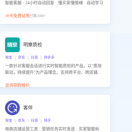
智能客服 · 24小时自动回复 · 懂买家懂情绪 · 自动学习
30天免费试用
已售2000+
明察质检
淘宝 | 京东 | 抖音 | 拼多多
一款针对客服会话进行实时智能质检的产品，以“质培
联动，持续提升”为产品理念，支持跨平台、跨店铺的
全面、实时、智能化质检，并根据质检结果形成质培
联动，持续提升客服团队的销服能力。
咨询获取报价
客伴
淘宝 | 京东 | 抖音 | 快手
电商店铺运营工具 · 营销任务实时发送 · 买家智能标