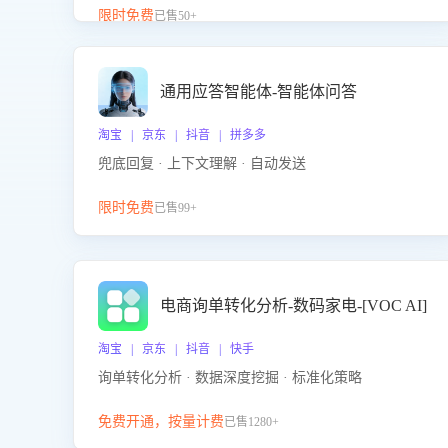
升客服售前转化率。点击 “立即开通”，快速获取影音
限时免费
已售50+
影像类目剧本，一键开启客服培训。
通用应答智能体-智能体问答
淘宝 | 京东 | 抖音 | 拼多多
兜底回复 · 上下文理解 · 自动发送
限时免费
已售99+
电商询单转化分析-数码家电-[VOC AI]
淘宝 | 京东 | 抖音 | 快手
询单转化分析 · 数据深度挖掘 · 标准化策略
免费开通，按量计费
已售1280+