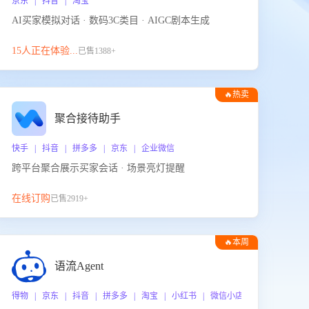
京东 | 抖音 | 淘宝
AI买家模拟对话 · 数码3C类目 · AIGC剧本生成
15人正在体验...
已售1388+
🔥热卖
聚合接待助手
快手 | 抖音 | 拼多多 | 京东 | 企业微信
跨平台聚合展示买家会话 · 场景亮灯提醒
在线订购
已售2919+
🔥本周
热门
语流Agent
 企业微信
得物 | 京东 | 抖音 | 拼多多 | 淘宝 | 小红书 | 微信小店 | 快手 | 唯品