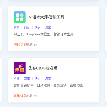
AI话术大师-智能工具
京东 | 抖音 | 快手 | 淘宝
AI工具 · DeepSeek大模型 · 营销话术生成
限时免费
已售28+
集客CRM-标准版
抖音 | 京东 | 快手 | 淘宝
智能营销助手 · 自动催付 · 会员营销 · 直播预告
咨询体验
已售99+