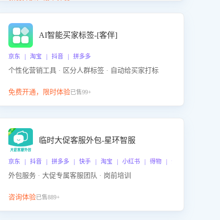
动产品迭代，从根本上降低退货率，进而降低因技术
差异或服务疏漏导致的退款率。
AI智能买家标签-[客伴]
京东 | 淘宝 | 抖音 | 拼多多
个性化营销工具 · 区分人群标签 · 自动给买家打标
免费开通，限时体验
已售99+
临时大促客服外包-星环智服
京东 | 抖音 | 拼多多 | 快手 | 淘宝 | 小红书 | 得物 | 企业微信
外包服务 · 大促专属客服团队 · 岗前培训
咨询体验
已售889+