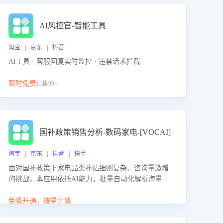
AI风控官-智能工具
淘宝 | 京东 | 抖音
AI工具 · 客服回复实时监控 · 违禁话术拦截
限时免费
已售99+
国补政策销售分析-数码家电-[VOCAI]
淘宝 | 京东 | 抖音 | 快手
面对国补政策下家电品类补贴细则复杂、咨询量激增
的挑战，本应用依托AI能力，批量自动化解析海量客
户会话，精准识别消费者对能以旧换新、补贴额度等
政策的关注焦点与购买意向，深度洞察决策动因。同
免费开通，按量计费
时全面评估客服团队政策解读准确性与响应效率，定
位服务薄弱环节，为企业提供数据驱动的策略优化建