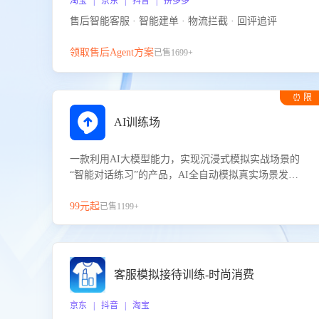
淘宝 | 京东 | 抖音 | 拼多多
售后智能客服 · 智能建单 · 物流拦截 · 回评追评
领取售后Agent方案
已售1699+
⏰ 限
时试用
AI训练场
一款利用AI大模型能力，实现沉浸式模拟实战场景的
“智能对话练习”的产品，AI全自动模拟真实场景发生
的对话，企业可以帮助员工提升客服接待技巧，持续
提升客服团队的销服能力。
99元起
已售1199+
客服模拟接待训练-时尚消费
京东 | 抖音 | 淘宝