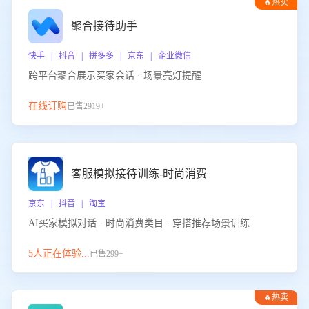
🔥热卖
聚合接待助手
快手 | 抖音 | 拼多多 | 京东 | 企业微信
跨平台聚合展示买家会话 · 场景亮灯提醒
在线订购
已售2919+
客服模拟接待训练-时尚消费
京东 | 抖音 | 淘宝
AI买家模拟对话 · 时尚消费类目 · 穿搭推荐场景训练
5人正在体验...
已售299+
🔥热卖