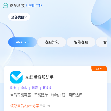
应用广场
全部类目

AI-Agent
客服外包
智能客服
智能
👍 本
周推荐
AI售后客服助手
淘宝 | 京东 | 抖音 | 拼多多
售后智能客服 · 智能建单 · 物流拦截 · 回评追评
领取售后Agent方案
已售1699+