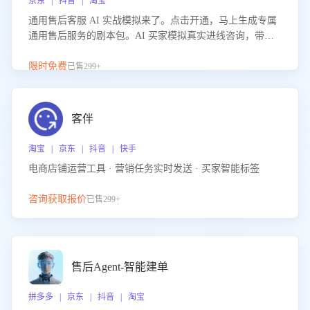
京东 | 抖音 | 淘宝
通用售后客服 AI 实战模拟来了。点击开通，马上生成专属
通用售后服务的剧本包。AI 买家模拟真实进线咨询，带您
的客服团队进行沉浸式训练，快速吃透功能咨询等售后场景
的应对要点，轻松提升服务能力。
限时免费
已售299+
客伴
淘宝 | 京东 | 抖音 | 快手
电商店铺运营工具 · 营销任务实时发送 · 买家智能标签
咨询获取报价
已售299+
售后Agent-智能建单
拼多多 | 京东 | 抖音 | 淘宝