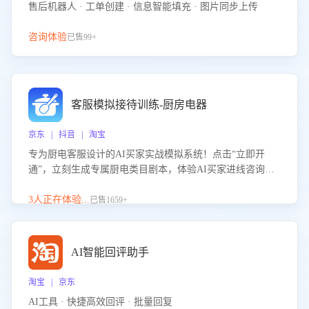
售后机器人 · 工单创建 · 信息智能填充 · 图片同步上传
咨询体验
已售99+
客服模拟接待训练-厨房电器
京东 | 抖音 | 淘宝
专为厨电客服设计的AI买家实战模拟系统！点击“立即开
通”，立刻生成专属厨电类目剧本，体验AI买家进线咨询真
实场景训练，快速掌握针对家用厨电商品的“功能咨询”等真
实场景应对技巧！
3人正在体验...
已售1659+
AI智能回评助手
淘宝 | 京东
AI工具 · 快捷高效回评 · 批量回复