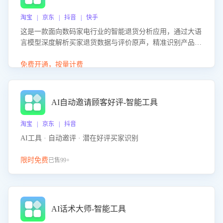
淘宝 | 京东 | 抖音 | 快手
这是一款面向数码家电行业的智能退货分析应用，通过大语
言模型深度解析买家退货数据与评价原声，精准识别产品质
量、描述不符、物流破损等核心退货原因，并输出可落地的
改进建议，通过挖掘用户痛点驱动产品迭代，从根本上降低
免费开通，按量计费
退货率，进而降低因技术差异或服务疏漏导致的退款率。
AI自动邀请顾客好评-智能工具
淘宝 | 京东 | 抖音
AI工具 · 自动邀评 · 潜在好评买家识别
限时免费
已售99+
AI话术大师-智能工具