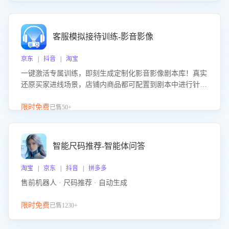
客服模拟接待训练-影音影像
京东 | 抖音 | 淘宝
一键激活专属训练，即刻生成定制化影音影像剧本库！真实
还原买家进线场景，店铺内商品都可配置到剧本中进行针对
性训练，加强商品知识解答能力，提升客服售前转化率。点
击 “立即开通”，快速获取影音影像类目剧本，一键开启客服
限时免费
已售50+
培训。
智能尺码推荐-智能体问答
淘宝 | 京东 | 抖音 | 拼多多
售前机器人 · 尺码推荐 · 自动生成
限时免费
已售1230+