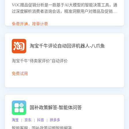
VOC赠品促销分析是一款基于AI大模型的智能决策工具，通
过深度解析消费者咨询会话，精准洞察用户对赠品及促销政
策的真实偏好与需求。该应用可识别高吸引力赠品和热门促
销诉求，帮助企业制定个性化赠品组合策略，优化资源投放
免费开通，按量计费
并淘汰低效赠品，在提升成交转化率的同时有效控制成本，
实现促销效果最大化。
淘宝千牛评论自动回评机器人-八爪鱼
淘宝千牛“待卖家评价”自动评价
免费试用
国补政策解答-智能体问答
淘宝 | 京东 | 抖音 | 拼多多
智能客服 · 国补政策问题智能解答