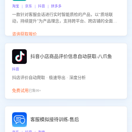
淘宝 | 京东 | 抖音 | 拼多多
一款针对客服会话进行实时智能质检的产品，以“质培联
动，持续提升”为产品理念，支持跨平台、跨店铺的全面、
实时、智能化质检，并根据质检结果形成质培联动，持续提
升客服团队的销服能力。
咨询获取报价
抖音小店商品评价信息自动获取-八爪鱼
抖音
抖店评价自动爬取 · 极速导出 · 深度分析
免费试用
已售99+
客服模拟接待训练-售后