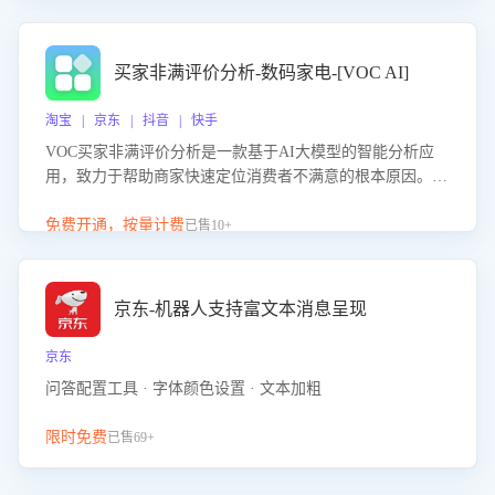
成效。系统可自动生成针对性改进策略，包括沟通话术优
化、流程规范及部门协同建议，从而提升客服团队舆情应对
能力，阻断差评扩散，维护品牌声誉，实现客户满意度的持
买家非满评价分析-数码家电-[VOC AI]
续提升。
淘宝 | 京东 | 抖音 | 快手
VOC买家非满评价分析是一款基于AI大模型的智能分析应
用，致力于帮助商家快速定位消费者不满意的根本原因。该
产品可自动识别非满评价中的关键问题，区别问题是否属于
客服原因或其它部门原因，明确责任归属，提供可落地的改
免费开通，按量计费
已售10+
进建议与策略方向。通过深入挖掘会话内容，商家可针对性
优化服务流程、提升客服质量，并协同相关部门推进体验整
改，有效提升客户满意度和店铺整体服务质量。
京东-机器人支持富文本消息呈现
京东
问答配置工具 · 字体颜色设置 · 文本加粗
限时免费
已售69+