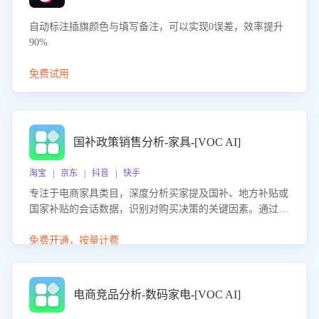
自动标注插旗颜色与填写备注，可以实现0误差，效率提升
90%
免费试用
国补政策销售分析-家具-[VOC AI]
淘宝 | 京东 | 抖音 | 快手
专注于电商家具类目，深度分析买家提及国补、地方补贴或
国家补贴的会话数据，识别对购买决策的关键因素。通过AI
大模型评估客服在政策宣传、回应及互动中的表现，生成优
化策略，助力商家利用国补政策提升GMV。
免费开通，按量计费
电商竞品分析-数码家电-[VOC AI]