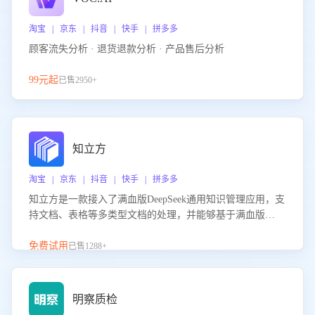
淘宝 | 京东 | 抖音 | 快手 | 拼多多
顾客流失分析 · 退货退款分析 · 产品售后分析
99元起
已售2950+
知立方
淘宝 | 京东 | 抖音 | 快手 | 拼多多
知立方是一款接入了满血版DeepSeek通用知识管理应用，支
持文档、表格等多类型文档的处理，并能够基于满血版
DeepSeek做知识应答。它能够为多种应用场景提供强大的知
识支持，帮助用户高效管理和利用知识资源。通过该产品，
免费试用
已售1288+
用户可以轻松实现文档的上传、分类、检索，提升知识管理
的智能化水平。
明察质检