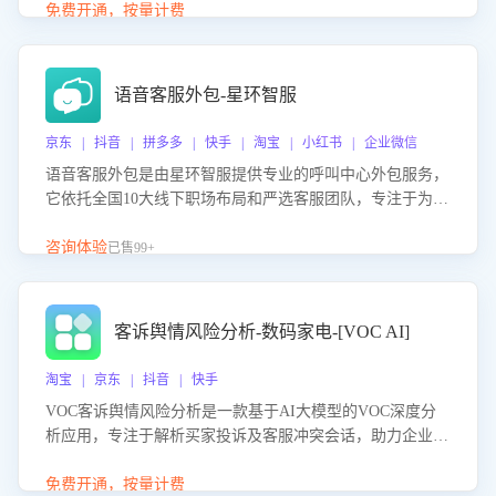
购买意向，深度洞察决策动因。同时全面评估客服团队政策
免费开通，按量计费
解读准确性与响应效率，定位服务薄弱环节，为企业提供数
据驱动的策略优化建议与培训支持，助力提升政策响应速
度、客服转化能力及销售业绩。
语音客服外包-星环智服
京东 | 抖音 | 拼多多 | 快手 | 淘宝 | 小红书 | 企业微信
语音客服外包是由星环智服提供专业的呼叫中心外包服务，
它依托全国10大线下职场布局和严选客服团队，专注于为企
业提供高效的语音呼叫解决方案。这项服务旨在通过专业的
客服团队和智能工具提升语音客服服务效率和质量，帮助企
咨询体验
已售99+
业实现降本增效。
客诉舆情风险分析-数码家电-[VOC AI]
淘宝 | 京东 | 抖音 | 快手
VOC客诉舆情风险分析是一款基于AI大模型的VOC深度分
析应用，专注于解析买家投诉及客服冲突会话，助力企业精
准防控舆情风险。该产品通过智能定位高风险会话、精准判
别客户情绪、归因争议根源，并客观评估客服应对合理性与
免费开通，按量计费