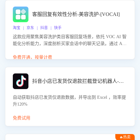
客服回复有效性分析-美容洗护-[VOCAI]
淘宝 | 京东 | 抖音 | 快手
这款应用聚焦美容洗护类目客服回复场景，依托 VOC AI 智
能化分析能力，深度剖析买家会话中的聊天记录。通过 AI
大模型精准定位客服在不同场景的理解与回应难点，评判解
答的有效性与完整性，输出针对性改进策略，助力商家快速
免费开通，按量计费
优化快捷话术，提升客服接待响应率与服务质量。
抖音小店已发货仅退款拦截登记机器人-八爪鱼
自动获取抖店已发货仅退款数据，并导出到 Excel ，效率提
升120%
免费试用
🔥热卖