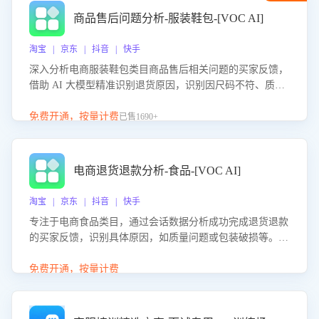
商品售后问题分析-服装鞋包-[VOC AI]
淘宝 | 京东 | 抖音 | 快手
深入分析电商服装鞋包类目商品售后相关问题的买家反馈，
借助 AI 大模型精准识别退货原因，识别因尺码不符、质量
问题等导致的退货原因，给出全方位优化产品与服务的建
议，助力商家优化产品或服务，实现销售额的显著提升。
免费开通，按量计费
已售1690+
电商退货退款分析-食品-[VOC AI]
淘宝 | 京东 | 抖音 | 快手
专注于电商食品类目，通过会话数据分析成功完成退货退款
的买家反馈，识别具体原因，如质量问题或包装破损等。结
合AI大模型，自动评估客服挽回效果，输出优化策略，助力
商家降低退款率，提升售后效率。
免费开通，按量计费