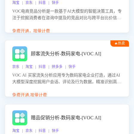
淘宝 | 京东 | 抖音 | 快手
VOC电商竞品分析是一款基于AI大模型的智能决策工具，专
注于挖掘消费者在咨询中提及的竞品对比与跨平台比价信
息。该应用能够精准识别被频繁对比的竞品品牌、咨询量、
商品信息，进行多维度交叉对比，并分析消费者的比价行
免费开通，按量计费
为。通过提供数据驱动的竞品洞察与差异化策略建议，帮助
🔥热卖
企业优化营销话术、突出产品与服务优势，有效提升咨询转
化率，避免陷入单纯价格竞争，实现精准扬长避短。
顾客流失分析-数码家电-[VOC AI]
京东 | 淘宝 | 抖音 | 拼多多 | 快手
VOC AI 买家流失分析应用专为数码家电企业打造，通过AI
大模型深度挖掘用户会话、评论及行为数据，精准识别高流
失风险客户，并定位流失原因：包括产品质量缺陷、售后响
应延迟、竞品价格冲击等。系统自动输出可落地的挽回策
免费开通,按量计费
略，迅速同步到店铺运营团队。
赠品促销分析-数码家电-[VOC AI]
淘宝 | 京东 | 抖音 | 快手