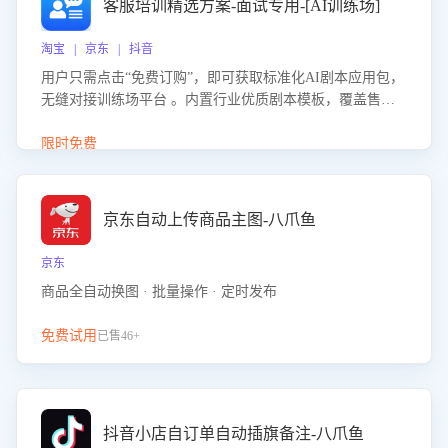
客服培训精选方案-面试专用-[AI训练场]
淘宝 | 京东 | 抖音
用户只需点击“免费订购”，即可获取标准化AI剧本应用包，
无缝对接训练场平台 。内置行业优质剧本模板，覆盖售前
咨询、售后处理等全场景，消除复杂部署流程，节省90%的
初始化时间，助力企业快速启动智能客服训练
限时免费
京东自动上传商品主图-八爪鱼
京东
商品全自动换图 · 批量操作 · 定时发布
免费试用
已售46+
抖音小店自订单自动插旗备注-八爪鱼