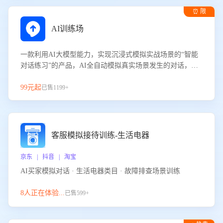
⏰ 限
时试用
AI训练场
一款利用AI大模型能力，实现沉浸式模拟实战场景的“智能
对话练习”的产品，AI全自动模拟真实场景发生的对话，企
业可以帮助员工提升客服接待技巧，持续提升客服团队的销
服能力。
99元起
已售1199+
客服模拟接待训练-生活电器
京东 | 抖音 | 淘宝
AI买家模拟对话 · 生活电器类目 · 故障排查场景训练
8人正在体验...
已售599+