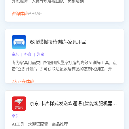
外包服务 · 大促专属客服团队 · 岗前培训
咨询体验
已售889+
客服模拟接待训练-家具用品
京东 | 抖音 | 淘宝
专为家具用品类目客服团队量身打造的高效AI训练工具。点
击“立即开通”，即可获取适配家居商品的定制化训练，开启
模拟真实客户对话的演练。针对性提升客服在家具用品功
能、尺寸参数咨询等高频场景下的专业应对能力。
2人正在体验...
京东-卡片样式发送欢迎语-[智能客服机器人]
京东
AI工具 · 欢迎语配置 · 商品推荐