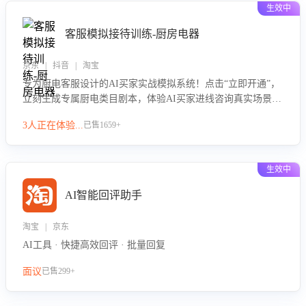
生效中
客服模拟接待训练-厨房电器
京东 | 抖音 | 淘宝
专为厨电客服设计的AI买家实战模拟系统！点击“立即开通”，
立刻生成专属厨电类目剧本，体验AI买家进线咨询真实场景训
练，快速掌握针对家用厨电商品的“功能咨询”等真实场景应对
3人正在体验...
已售1659+
技巧！
生效中
AI智能回评助手
淘宝 | 京东
AI工具 · 快捷高效回评 · 批量回复
面议
已售299+