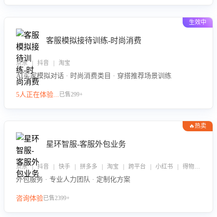
生效中
客服模拟接待训练-时尚消费
京东 | 抖音 | 淘宝
AI买家模拟对话 · 时尚消费类目 · 穿搭推荐场景训练
5人正在体验...
已售299+
🔥热卖
星环智服-客服外包业务
京东 | 抖音 | 快手 | 拼多多 | 淘宝 | 跨平台 | 小红书 | 得物 | 企业微信
外包服务 · 专业人力团队 · 定制化方案
咨询体验
已售2399+