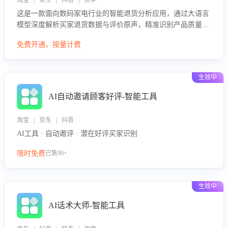
淘宝 | 京东 | 抖音 | 快手
这是一款面向数码家电行业的智能退货分析应用，通过大语言
模型深度解析买家退货数据与评价原声，精准识别产品质量、
描述不符、物流破损等核心退货原因，并输出可落地的改进建
免费开通，按量计费
议，通过挖掘用户痛点驱动产品迭代，从根本上降低退货率，
进而降低因技术差异或服务疏漏导致的退款率。
生效中
AI自动邀请顾客好评-智能工具
淘宝 | 京东 | 抖音
AI工具 · 自动邀评 · 潜在好评买家识别
限时免费
已售99+
生效中
AI话术大师-智能工具