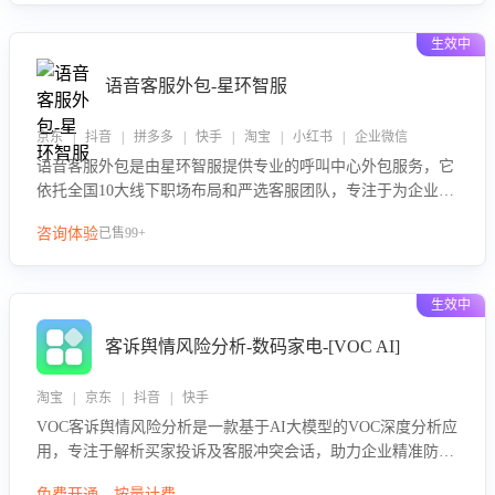
性与响应效率，定位服务薄弱环节，为企业提供数据驱动的策
略优化建议与培训支持，助力提升政策响应速度、客服转化能
生效中
力及销售业绩。
语音客服外包-星环智服
京东 | 抖音 | 拼多多 | 快手 | 淘宝 | 小红书 | 企业微信
语音客服外包是由星环智服提供专业的呼叫中心外包服务，它
依托全国10大线下职场布局和严选客服团队，专注于为企业提
供高效的语音呼叫解决方案。这项服务旨在通过专业的客服团
咨询体验
已售99+
队和智能工具提升语音客服服务效率和质量，帮助企业实现降
本增效。
生效中
客诉舆情风险分析-数码家电-[VOC AI]
淘宝 | 京东 | 抖音 | 快手
VOC客诉舆情风险分析是一款基于AI大模型的VOC深度分析应
用，专注于解析买家投诉及客服冲突会话，助力企业精准防控
舆情风险。该产品通过智能定位高风险会话、精准判别客户情
免费开通，按量计费