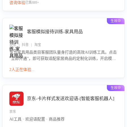
咨询体验
已售889+
生效中
客服模拟接待训练-家具用品
京东 | 抖音 | 淘宝
专为家具用品类目客服团队量身打造的高效AI训练工具。点击
“立即开通”，即可获取适配家居商品的定制化训练，开启模拟
真实客户对话的演练。针对性提升客服在家具用品功能、尺寸
2人正在体验...
参数咨询等高频场景下的专业应对能力。
生效中
京东-卡片样式发送欢迎语-[智能客服机器人]
京东
AI工具 · 欢迎语配置 · 商品推荐