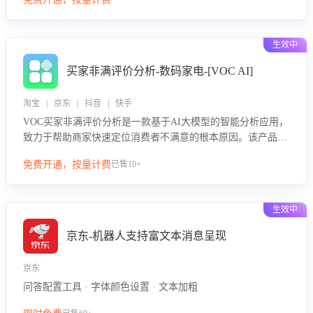
绪、归因争议根源，并客观评估客服应对合理性与成效。系统
可自动生成针对性改进策略，包括沟通话术优化、流程规范及
部门协同建议，从而提升客服团队舆情应对能力，阻断差评扩
生效中
散，维护品牌声誉，实现客户满意度的持续提升。
买家非满评价分析-数码家电-[VOC AI]
淘宝 | 京东 | 抖音 | 快手
VOC买家非满评价分析是一款基于AI大模型的智能分析应用，
致力于帮助商家快速定位消费者不满意的根本原因。该产品可
自动识别非满评价中的关键问题，区别问题是否属于客服原因
免费开通，按量计费
已售10+
或其它部门原因，明确责任归属，提供可落地的改进建议与策
略方向。通过深入挖掘会话内容，商家可针对性优化服务流
程、提升客服质量，并协同相关部门推进体验整改，有效提升
生效中
客户满意度和店铺整体服务质量。
京东-机器人支持富文本消息呈现
京东
问答配置工具 · 字体颜色设置 · 文本加粗