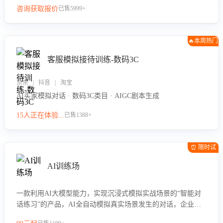
咨询获取报价
已售5999+
🔥本周热门
客服模拟接待训练-数码3C
京东 | 抖音 | 淘宝
AI买家模拟对话 · 数码3C类目 · AIGC剧本生成
15人正在体验...
已售1388+
⏰ 限时试
用
AI训练场
一款利用AI大模型能力，实现沉浸式模拟实战场景的“智能对
话练习”的产品，AI全自动模拟真实场景发生的对话，企业可
以帮助员工提升客服接待技巧，持续提升客服团队的销服能