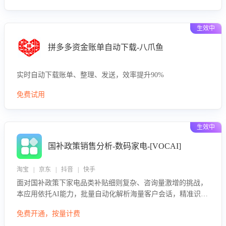
生效中
拼多多资金账单自动下载-八爪鱼
实时自动下载账单、整理、发送，效率提升90%
免费试用
生效中
国补政策销售分析-数码家电-[VOCAI]
淘宝 | 京东 | 抖音 | 快手
面对国补政策下家电品类补贴细则复杂、咨询量激增的挑战，
本应用依托AI能力，批量自动化解析海量客户会话，精准识别
消费者对能以旧换新、补贴额度等政策的关注焦点与购买意
免费开通，按量计费
向，深度洞察决策动因。同时全面评估客服团队政策解读准确