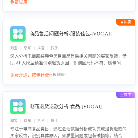
免费试用
🔥热卖
商品售后问题分析-服装鞋包-[VOC AI]
淘宝 | 京东 | 抖音 | 快手
深入分析电商服装鞋包类目商品售后相关问题的买家反馈，借
助 AI 大模型精准识别退货原因，识别因尺码不符、质量问题
等导致的退货原因，给出全方位优化产品与服务的建议，助力
免费开通，按量计费
已售1690+
商家优化产品或服务，实现销售额的显著提升。
生效中
电商退货退款分析-食品-[VOC AI]
淘宝 | 京东 | 抖音 | 快手
专注于电商食品类目，通过会话数据分析成功完成退货退款的
买家反馈，识别具体原因，如质量问题或包装破损等。结合AI