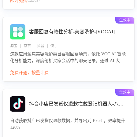
限时免费
已售69+
生效中
客服回复有效性分析-美容洗护-[VOCAI]
淘宝 | 京东 | 抖音 | 快手
这款应用聚焦美容洗护类目客服回复场景，依托 VOC AI 智能
化分析能力，深度剖析买家会话中的聊天记录。通过 AI 大模
型精准定位客服在不同场景的理解与回应难点，评判解答的有
免费开通，按量计费
效性与完整性，输出针对性改进策略，助力商家快速优化快捷
话术，提升客服接待响应率与服务质量。
生效中
抖音小店已发货仅退款拦截登记机器人-八爪鱼
自动获取抖店已发货仅退款数据，并导出到 Excel ，效率提升
120%