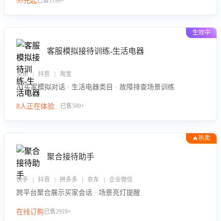
99元起
已售1199+
力。
生效中
客服模拟接待训练-生活电器
京东 | 抖音 | 淘宝
AI买家模拟对话 · 生活电器类目 · 故障排查场景训练
8人正在体验...
已售599+
🔥热卖
聚合接待助手
快手 | 抖音 | 拼多多 | 京东 | 企业微信
跨平台聚合展示买家会话 · 场景亮灯提醒
在线订购
已售2919+