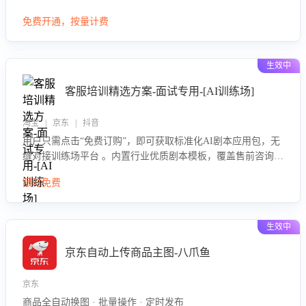
大模型，自动评估客服挽回效果，输出优化策略，助力商家降
免费开通，按量计费
低退款率，提升售后效率。
生效中
客服培训精选方案-面试专用-[AI训练场]
淘宝 | 京东 | 抖音
用户只需点击“免费订购”，即可获取标准化AI剧本应用包，无
缝对接训练场平台 。内置行业优质剧本模板，覆盖售前咨询、
售后处理等全场景，消除复杂部署流程，节省90%的初始化时
限时免费
间，助力企业快速启动智能客服训练
生效中
京东自动上传商品主图-八爪鱼
京东
商品全自动换图 · 批量操作 · 定时发布