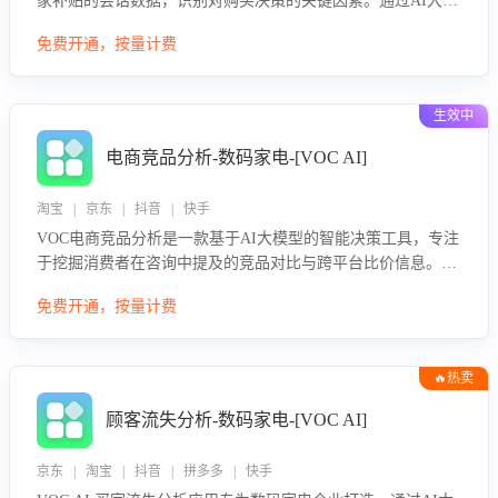
家补贴的会话数据，识别对购买决策的关键因素。通过AI大模
型评估客服在政策宣传、回应及互动中的表现，生成优化策
免费开通，按量计费
略，助力商家利用国补政策提升GMV。
生效中
电商竞品分析-数码家电-[VOC AI]
淘宝 | 京东 | 抖音 | 快手
VOC电商竞品分析是一款基于AI大模型的智能决策工具，专注
于挖掘消费者在咨询中提及的竞品对比与跨平台比价信息。该
应用能够精准识别被频繁对比的竞品品牌、咨询量、商品信
免费开通，按量计费
息，进行多维度交叉对比，并分析消费者的比价行为。通过提
供数据驱动的竞品洞察与差异化策略建议，帮助企业优化营销
话术、突出产品与服务优势，有效提升咨询转化率，避免陷入
🔥热卖
单纯价格竞争，实现精准扬长避短。
顾客流失分析-数码家电-[VOC AI]
京东 | 淘宝 | 抖音 | 拼多多 | 快手