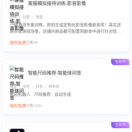
客服模拟接待训练-影音影像
京东 | 抖音 | 淘宝
一键激活专属训练，即刻生成定制化影音影像剧本库！真实还
原买家进线场景，店铺内商品都可配置到剧本中进行针对性训
练，加强商品知识解答能力，提升客服售前转化率。点击 “立
限时免费
已售50+
即开通”，快速获取影音影像类目剧本，一键开启客服培训。
生效中
智能尺码推荐-智能体问答
淘宝 | 京东 | 抖音 | 拼多多
售前机器人 · 尺码推荐 · 自动生成
限时免费
已售1230+
生效中