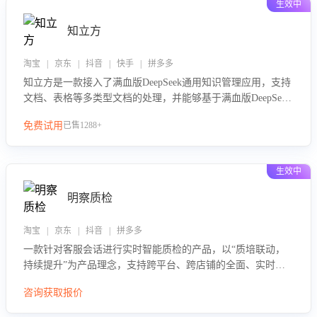
生效中
知立方
淘宝 | 京东 | 抖音 | 快手 | 拼多多
知立方是一款接入了满血版DeepSeek通用知识管理应用，支持
文档、表格等多类型文档的处理，并能够基于满血版DeepSeek
做知识应答。它能够为多种应用场景提供强大的知识支持，帮
免费试用
已售1288+
助用户高效管理和利用知识资源。通过该产品，用户可以轻松
实现文档的上传、分类、检索，提升知识管理的智能化水平。
生效中
明察质检
淘宝 | 京东 | 抖音 | 拼多多
一款针对客服会话进行实时智能质检的产品，以“质培联动，
持续提升”为产品理念，支持跨平台、跨店铺的全面、实时、
智能化质检，并根据质检结果形成质培联动，持续提升客服团
咨询获取报价
队的销服能力。