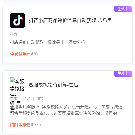
生效中
抖音小店商品评价信息自动获取-八爪鱼
抖音
抖店评价自动爬取 · 极速导出 · 深度分析
免费试用
已售99+
生效中
客服模拟接待训练-售后
京东 | 抖音 | 淘宝
通用售后客服 AI 实战模拟来了。点击开通，马上生成专属通
用售后服务的剧本包。AI 买家模拟真实进线咨询，带您的客
服团队进行沉浸式训练，快速吃透功能咨询等售后场景的应对
限时免费
已售299+
要点，轻松提升服务能力。