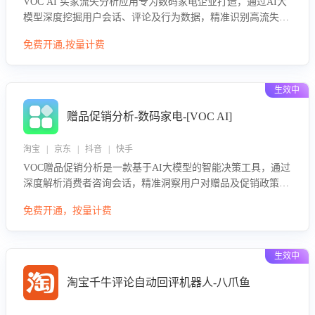
VOC AI 买家流失分析应用专为数码家电企业打造，通过AI大
模型深度挖掘用户会话、评论及行为数据，精准识别高流失风
险客户，并定位流失原因：包括产品质量缺陷、售后响应延
免费开通,按量计费
迟、竞品价格冲击等。系统自动输出可落地的挽回策略，迅速
同步到店铺运营团队。
生效中
赠品促销分析-数码家电-[VOC AI]
淘宝 | 京东 | 抖音 | 快手
VOC赠品促销分析是一款基于AI大模型的智能决策工具，通过
深度解析消费者咨询会话，精准洞察用户对赠品及促销政策的
真实偏好与需求。该应用可识别高吸引力赠品和热门促销诉
免费开通，按量计费
求，帮助企业制定个性化赠品组合策略，优化资源投放并淘汰
低效赠品，在提升成交转化率的同时有效控制成本，实现促销
效果最大化。
生效中
淘宝千牛评论自动回评机器人-八爪鱼