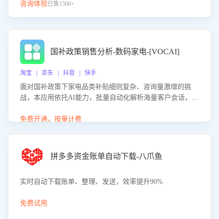
咨询体验
已售1500+
国补政策销售分析-数码家电-[VOCAI]
淘宝 | 京东 | 抖音 | 快手
面对国补政策下家电品类补贴细则复杂、咨询量激增的挑
战，本应用依托AI能力，批量自动化解析海量客户会话，精
准识别消费者对能以旧换新、补贴额度等政策的关注焦点与
购买意向，深度洞察决策动因。同时全面评估客服团队政策
免费开通，按量计费
解读准确性与响应效率，定位服务薄弱环节，为企业提供数
据驱动的策略优化建议与培训支持，助力提升政策响应速
度、客服转化能力及销售业绩。
拼多多资金账单自动下载-八爪鱼
实时自动下载账单、整理、发送，效率提升90%
免费试用