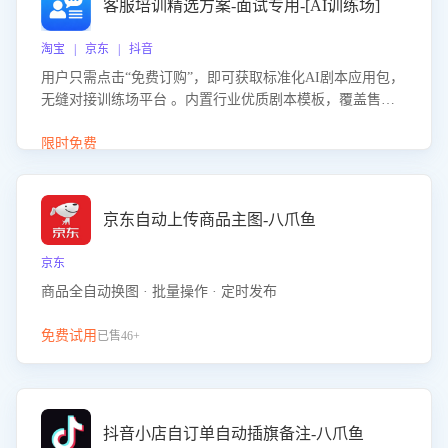
客服培训精选方案-面试专用-[AI训练场]
淘宝 | 京东 | 抖音
用户只需点击“免费订购”，即可获取标准化AI剧本应用包，
无缝对接训练场平台 。内置行业优质剧本模板，覆盖售前
咨询、售后处理等全场景，消除复杂部署流程，节省90%的
初始化时间，助力企业快速启动智能客服训练
限时免费
京东自动上传商品主图-八爪鱼
京东
商品全自动换图 · 批量操作 · 定时发布
免费试用
已售46+
抖音小店自订单自动插旗备注-八爪鱼