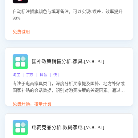
自动标注插旗颜色与填写备注，可以实现0误差，效率提升
90%
免费试用
国补政策销售分析-家具-[VOC AI]
淘宝 | 京东 | 抖音 | 快手
专注于电商家具类目，深度分析买家提及国补、地方补贴或
国家补贴的会话数据，识别对购买决策的关键因素。通过AI
大模型评估客服在政策宣传、回应及互动中的表现，生成优
化策略，助力商家利用国补政策提升GMV。
免费开通，按量计费
电商竞品分析-数码家电-[VOC AI]