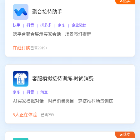
🔥热卖
聚合接待助手
快手 | 抖音 | 拼多多 | 京东 | 企业微信
跨平台聚合展示买家会话 · 场景亮灯提醒
在线订购
已售2919+
客服模拟接待训练-时尚消费
京东 | 抖音 | 淘宝
AI买家模拟对话 · 时尚消费类目 · 穿搭推荐场景训练
5人正在体验...
已售299+
🔥热卖