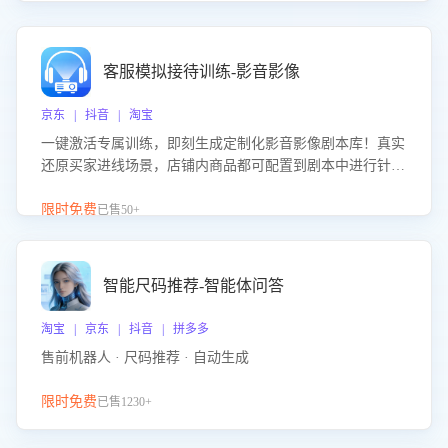
客服模拟接待训练-影音影像
京东 | 抖音 | 淘宝
一键激活专属训练，即刻生成定制化影音影像剧本库！真实
还原买家进线场景，店铺内商品都可配置到剧本中进行针对
性训练，加强商品知识解答能力，提升客服售前转化率。点
击 “立即开通”，快速获取影音影像类目剧本，一键开启客服
限时免费
已售50+
培训。
智能尺码推荐-智能体问答
淘宝 | 京东 | 抖音 | 拼多多
售前机器人 · 尺码推荐 · 自动生成
限时免费
已售1230+