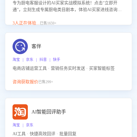
专为厨电客服设计的AI买家实战模拟系统！点击“立即开
通”，立刻生成专属厨电类目剧本，体验AI买家进线咨询真
实场景训练，快速掌握针对家用厨电商品的“功能咨询”等真
实场景应对技巧！
3人正在体验...
已售1659+
客伴
淘宝 | 京东 | 抖音 | 快手
电商店铺运营工具 · 营销任务实时发送 · 买家智能标签
咨询获取报价
已售299+
AI智能回评助手
淘宝 | 京东
AI工具 · 快捷高效回评 · 批量回复