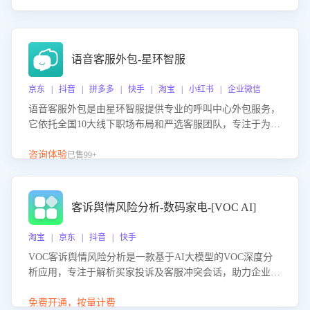
语音客服外包-星环智服
京东 | 抖音 | 拼多多 | 快手 | 淘宝 | 小红书 | 企业微信
语音客服外包是由星环智服提供专业的呼叫中心外包服务，
它依托全国10大线下职场布局和严选客服团队，专注于为企
业提供高效的语音呼叫解决方案。这项服务旨在通过专业的
客服团队和智能工具提升语音客服服务效率和质量，帮助企
咨询体验
已售99+
业实现降本增效。
客诉舆情风险分析-数码家电-[VOC AI]
淘宝 | 京东 | 抖音 | 快手
VOC客诉舆情风险分析是一款基于AI大模型的VOC深度分
析应用，专注于解析买家投诉及客服冲突会话，助力企业精
准防控舆情风险。该产品通过智能定位高风险会话、精准判
别客户情绪、归因争议根源，并客观评估客服应对合理性与
免费开通，按量计费