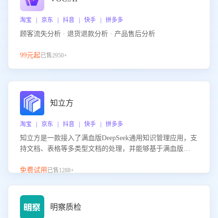
淘宝 | 京东 | 抖音 | 快手 | 拼多多
顾客流失分析 · 退货退款分析 · 产品售后分析
99元起
已售2950+
知立方
淘宝 | 京东 | 抖音 | 快手 | 拼多多
知立方是一款接入了满血版DeepSeek通用知识管理应用，支
持文档、表格等多类型文档的处理，并能够基于满血版
DeepSeek做知识应答。它能够为多种应用场景提供强大的知
识支持，帮助用户高效管理和利用知识资源。通过该产品，
免费试用
已售1288+
用户可以轻松实现文档的上传、分类、检索，提升知识管理
的智能化水平。
明察质检