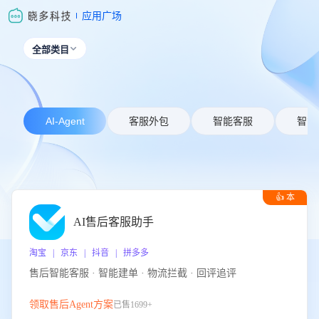
应用广场
全部类目

AI-Agent
客服外包
智能客服
智能
👍 本
周推荐
AI售后客服助手
淘宝 | 京东 | 抖音 | 拼多多
售后智能客服 · 智能建单 · 物流拦截 · 回评追评
领取售后Agent方案
已售1699+