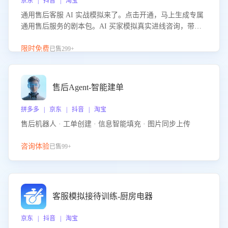
京东 | 抖音 | 淘宝
通用售后客服 AI 实战模拟来了。点击开通，马上生成专属
通用售后服务的剧本包。AI 买家模拟真实进线咨询，带您
的客服团队进行沉浸式训练，快速吃透功能咨询等售后场景
的应对要点，轻松提升服务能力。
限时免费
已售299+
售后Agent-智能建单
拼多多 | 京东 | 抖音 | 淘宝
售后机器人 · 工单创建 · 信息智能填充 · 图片同步上传
咨询体验
已售99+
客服模拟接待训练-厨房电器
京东 | 抖音 | 淘宝