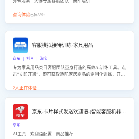
外包服务 · 大促专属客服团队 · 岗前培训
咨询体验
已售889+
客服模拟接待训练-家具用品
京东 | 抖音 | 淘宝
专为家具用品类目客服团队量身打造的高效AI训练工具。点
击“立即开通”，即可获取适配家居商品的定制化训练，开启
模拟真实客户对话的演练。针对性提升客服在家具用品功
能、尺寸参数咨询等高频场景下的专业应对能力。
2人正在体验...
京东-卡片样式发送欢迎语-[智能客服机器人]
京东
AI工具 · 欢迎语配置 · 商品推荐