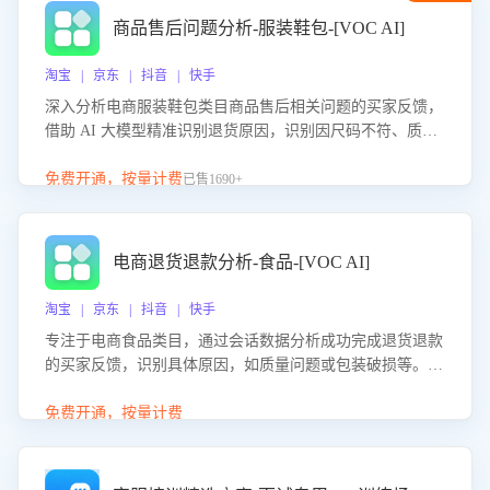
商品售后问题分析-服装鞋包-[VOC AI]
淘宝 | 京东 | 抖音 | 快手
深入分析电商服装鞋包类目商品售后相关问题的买家反馈，
借助 AI 大模型精准识别退货原因，识别因尺码不符、质量
问题等导致的退货原因，给出全方位优化产品与服务的建
议，助力商家优化产品或服务，实现销售额的显著提升。
免费开通，按量计费
已售1690+
电商退货退款分析-食品-[VOC AI]
淘宝 | 京东 | 抖音 | 快手
专注于电商食品类目，通过会话数据分析成功完成退货退款
的买家反馈，识别具体原因，如质量问题或包装破损等。结
合AI大模型，自动评估客服挽回效果，输出优化策略，助力
商家降低退款率，提升售后效率。
免费开通，按量计费