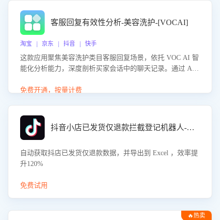
客服回复有效性分析-美容洗护-[VOCAI]
淘宝 | 京东 | 抖音 | 快手
这款应用聚焦美容洗护类目客服回复场景，依托 VOC AI 智
能化分析能力，深度剖析买家会话中的聊天记录。通过 AI
大模型精准定位客服在不同场景的理解与回应难点，评判解
答的有效性与完整性，输出针对性改进策略，助力商家快速
免费开通，按量计费
优化快捷话术，提升客服接待响应率与服务质量。
抖音小店已发货仅退款拦截登记机器人-八爪鱼
自动获取抖店已发货仅退款数据，并导出到 Excel ，效率提
升120%
免费试用
🔥热卖