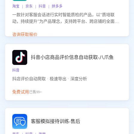
淘宝 | 京东 | 抖音 | 拼多多
一款针对客服会话进行实时智能质检的产品，以“质培联
动，持续提升”为产品理念，支持跨平台、跨店铺的全面、
实时、智能化质检，并根据质检结果形成质培联动，持续提
升客服团队的销服能力。
咨询获取报价
抖音小店商品评价信息自动获取-八爪鱼
抖音
抖店评价自动爬取 · 极速导出 · 深度分析
免费试用
已售99+
客服模拟接待训练-售后