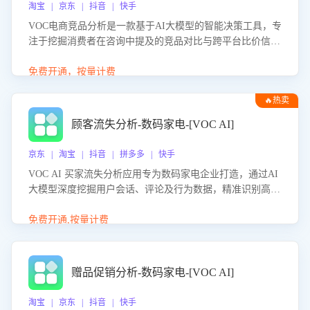
淘宝 | 京东 | 抖音 | 快手
VOC电商竞品分析是一款基于AI大模型的智能决策工具，专
注于挖掘消费者在咨询中提及的竞品对比与跨平台比价信
息。该应用能够精准识别被频繁对比的竞品品牌、咨询量、
商品信息，进行多维度交叉对比，并分析消费者的比价行
免费开通，按量计费
为。通过提供数据驱动的竞品洞察与差异化策略建议，帮助
🔥热卖
企业优化营销话术、突出产品与服务优势，有效提升咨询转
化率，避免陷入单纯价格竞争，实现精准扬长避短。
顾客流失分析-数码家电-[VOC AI]
京东 | 淘宝 | 抖音 | 拼多多 | 快手
VOC AI 买家流失分析应用专为数码家电企业打造，通过AI
大模型深度挖掘用户会话、评论及行为数据，精准识别高流
失风险客户，并定位流失原因：包括产品质量缺陷、售后响
应延迟、竞品价格冲击等。系统自动输出可落地的挽回策
免费开通,按量计费
略，迅速同步到店铺运营团队。
赠品促销分析-数码家电-[VOC AI]
淘宝 | 京东 | 抖音 | 快手