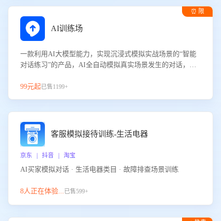
⏰ 限
时试用
AI训练场
一款利用AI大模型能力，实现沉浸式模拟实战场景的“智能
对话练习”的产品，AI全自动模拟真实场景发生的对话，企
业可以帮助员工提升客服接待技巧，持续提升客服团队的销
服能力。
99元起
已售1199+
客服模拟接待训练-生活电器
京东 | 抖音 | 淘宝
AI买家模拟对话 · 生活电器类目 · 故障排查场景训练
8人正在体验...
已售599+