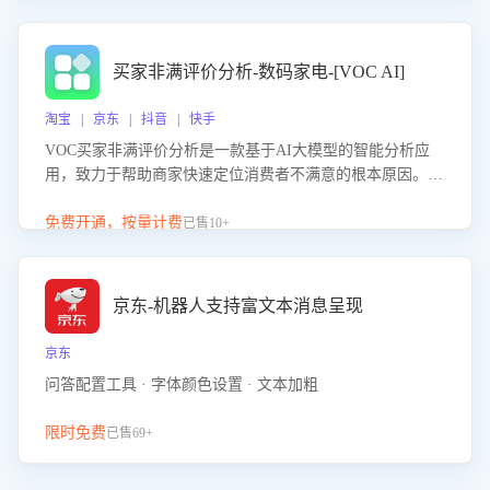
成效。系统可自动生成针对性改进策略，包括沟通话术优
化、流程规范及部门协同建议，从而提升客服团队舆情应对
能力，阻断差评扩散，维护品牌声誉，实现客户满意度的持
买家非满评价分析-数码家电-[VOC AI]
续提升。
淘宝 | 京东 | 抖音 | 快手
VOC买家非满评价分析是一款基于AI大模型的智能分析应
用，致力于帮助商家快速定位消费者不满意的根本原因。该
产品可自动识别非满评价中的关键问题，区别问题是否属于
客服原因或其它部门原因，明确责任归属，提供可落地的改
免费开通，按量计费
已售10+
进建议与策略方向。通过深入挖掘会话内容，商家可针对性
优化服务流程、提升客服质量，并协同相关部门推进体验整
改，有效提升客户满意度和店铺整体服务质量。
京东-机器人支持富文本消息呈现
京东
问答配置工具 · 字体颜色设置 · 文本加粗
限时免费
已售69+