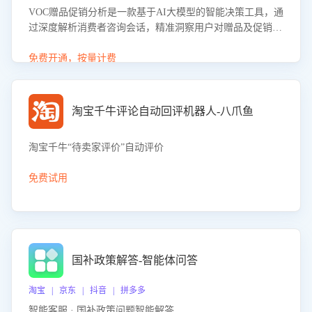
VOC赠品促销分析是一款基于AI大模型的智能决策工具，通
过深度解析消费者咨询会话，精准洞察用户对赠品及促销政
策的真实偏好与需求。该应用可识别高吸引力赠品和热门促
销诉求，帮助企业制定个性化赠品组合策略，优化资源投放
免费开通，按量计费
并淘汰低效赠品，在提升成交转化率的同时有效控制成本，
实现促销效果最大化。
淘宝千牛评论自动回评机器人-八爪鱼
淘宝千牛“待卖家评价”自动评价
免费试用
国补政策解答-智能体问答
淘宝 | 京东 | 抖音 | 拼多多
智能客服 · 国补政策问题智能解答