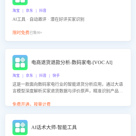
淘宝 | 京东 | 抖音
AI工具 · 自动邀评 · 潜在好评买家识别
限时免费
已售99+
电商退货退款分析-数码家电-[VOC AI]
淘宝 | 京东 | 抖音 | 快手
这是一款面向数码家电行业的智能退货分析应用，通过大语
言模型深度解析买家退货数据与评价原声，精准识别产品质
量、描述不符、物流破损等核心退货原因，并输出可落地的
改进建议，通过挖掘用户痛点驱动产品迭代，从根本上降低
免费开通，按量计费
退货率，进而降低因技术差异或服务疏漏导致的退款率。
AI话术大师-智能工具