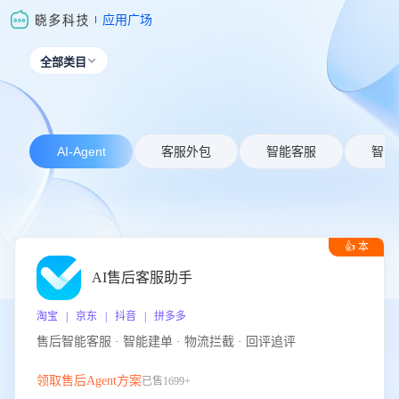
应用广场
全部类目

AI-Agent
客服外包
智能客服
智能
👍 本
周推荐
AI售后客服助手
淘宝 | 京东 | 抖音 | 拼多多
售后智能客服 · 智能建单 · 物流拦截 · 回评追评
领取售后Agent方案
已售1699+