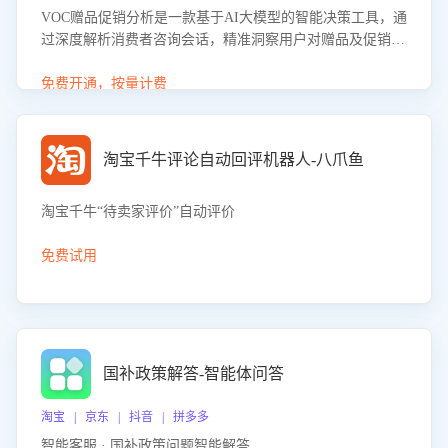
VOC赠品促销分析是一款基于AI大模型的智能决策工具，通
过深度解析消费者咨询会话，精准洞察用户对赠品及促销政
策的真实偏好与需求。该应用可识别高吸引力赠品和热门促
销诉求，帮助企业制定个性化赠品组合策略，优化资源投放
免费开通，按量计费
并淘汰低效赠品，在提升成交转化率的同时有效控制成本，
实现促销效果最大化。
淘宝千牛评论自动回评机器人-八爪鱼
淘宝千牛“待卖家评价”自动评价
免费试用
国补政策解答-智能体问答
淘宝 | 京东 | 抖音 | 拼多多
智能客服 · 国补政策问题智能解答