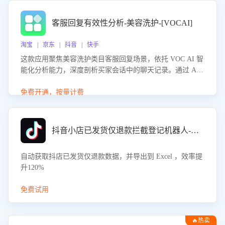
客服回复有效性分析-美容洗护-[VOCAI]
淘宝 | 京东 | 抖音 | 快手
这款应用聚焦美容洗护类目客服回复场景，依托 VOC AI 智
能化分析能力，深度剖析买家会话中的聊天记录。通过 AI
大模型精准定位客服在不同场景的理解与回应难点，评判解
答的有效性与完整性，输出针对性改进策略，助力商家快速
免费开通，按量计费
优化快捷话术，提升客服接待响应率与服务质量。
抖音小店已发货仅退款拦截登记机器人-八爪鱼
自动获取抖店已发货仅退款数据，并导出到 Excel ，效率提
升120%
免费试用
🔥热卖