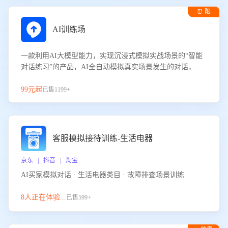
⏰ 限
时试用
AI训练场
一款利用AI大模型能力，实现沉浸式模拟实战场景的“智能
对话练习”的产品，AI全自动模拟真实场景发生的对话，企
业可以帮助员工提升客服接待技巧，持续提升客服团队的销
服能力。
99元起
已售1199+
客服模拟接待训练-生活电器
京东 | 抖音 | 淘宝
AI买家模拟对话 · 生活电器类目 · 故障排查场景训练
8人正在体验...
已售599+