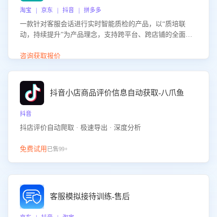
淘宝 | 京东 | 抖音 | 拼多多
一款针对客服会话进行实时智能质检的产品，以“质培联
动，持续提升”为产品理念，支持跨平台、跨店铺的全面、
实时、智能化质检，并根据质检结果形成质培联动，持续提
升客服团队的销服能力。
咨询获取报价
抖音小店商品评价信息自动获取-八爪鱼
抖音
抖店评价自动爬取 · 极速导出 · 深度分析
免费试用
已售99+
客服模拟接待训练-售后