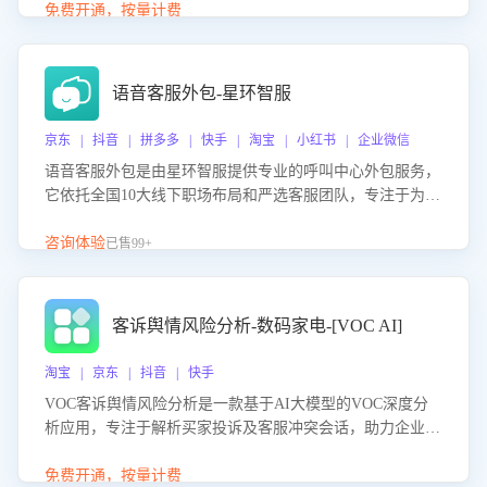
购买意向，深度洞察决策动因。同时全面评估客服团队政策
免费开通，按量计费
解读准确性与响应效率，定位服务薄弱环节，为企业提供数
据驱动的策略优化建议与培训支持，助力提升政策响应速
度、客服转化能力及销售业绩。
语音客服外包-星环智服
京东 | 抖音 | 拼多多 | 快手 | 淘宝 | 小红书 | 企业微信
语音客服外包是由星环智服提供专业的呼叫中心外包服务，
它依托全国10大线下职场布局和严选客服团队，专注于为企
业提供高效的语音呼叫解决方案。这项服务旨在通过专业的
客服团队和智能工具提升语音客服服务效率和质量，帮助企
咨询体验
已售99+
业实现降本增效。
客诉舆情风险分析-数码家电-[VOC AI]
淘宝 | 京东 | 抖音 | 快手
VOC客诉舆情风险分析是一款基于AI大模型的VOC深度分
析应用，专注于解析买家投诉及客服冲突会话，助力企业精
准防控舆情风险。该产品通过智能定位高风险会话、精准判
别客户情绪、归因争议根源，并客观评估客服应对合理性与
免费开通，按量计费