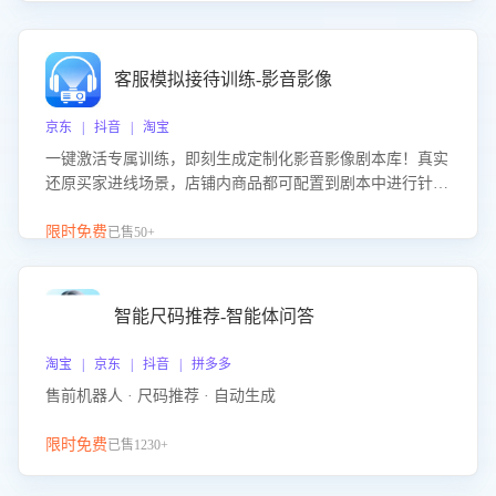
客服模拟接待训练-影音影像
京东 | 抖音 | 淘宝
一键激活专属训练，即刻生成定制化影音影像剧本库！真实
还原买家进线场景，店铺内商品都可配置到剧本中进行针对
性训练，加强商品知识解答能力，提升客服售前转化率。点
击 “立即开通”，快速获取影音影像类目剧本，一键开启客服
限时免费
已售50+
培训。
智能尺码推荐-智能体问答
淘宝 | 京东 | 抖音 | 拼多多
售前机器人 · 尺码推荐 · 自动生成
限时免费
已售1230+