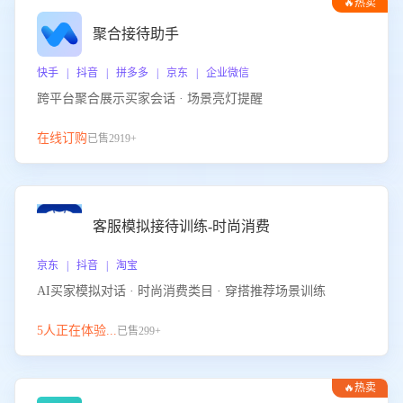
🔥热卖
聚合接待助手
快手 | 抖音 | 拼多多 | 京东 | 企业微信
跨平台聚合展示买家会话 · 场景亮灯提醒
在线订购
已售2919+
客服模拟接待训练-时尚消费
京东 | 抖音 | 淘宝
AI买家模拟对话 · 时尚消费类目 · 穿搭推荐场景训练
5人正在体验...
已售299+
🔥热卖