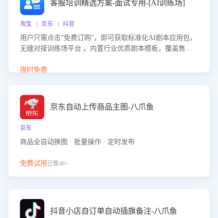
客服培训精选方案-面试专用-[AI训练场]
淘宝 | 京东 | 抖音
用户只需点击“免费订购”，即可获取标准化AI剧本应用包，
无缝对接训练场平台 。内置行业优质剧本模板，覆盖售前
咨询、售后处理等全场景，消除复杂部署流程，节省90%的
初始化时间，助力企业快速启动智能客服训练
限时免费
京东自动上传商品主图-八爪鱼
京东
商品全自动换图 · 批量操作 · 定时发布
免费试用
已售46+
抖音小店自订单自动插旗备注-八爪鱼