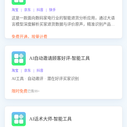
淘宝 | 京东 | 抖音 | 快手
这是一款面向数码家电行业的智能退货分析应用，通过大语
言模型深度解析买家退货数据与评价原声，精准识别产品质
量、描述不符、物流破损等核心退货原因，并输出可落地的
改进建议，通过挖掘用户痛点驱动产品迭代，从根本上降低
免费开通，按量计费
退货率，进而降低因技术差异或服务疏漏导致的退款率。
AI自动邀请顾客好评-智能工具
淘宝 | 京东 | 抖音
AI工具 · 自动邀评 · 潜在好评买家识别
限时免费
已售99+
AI话术大师-智能工具