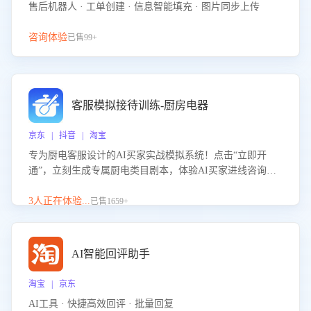
售后机器人 · 工单创建 · 信息智能填充 · 图片同步上传
咨询体验
已售99+
客服模拟接待训练-厨房电器
京东 | 抖音 | 淘宝
专为厨电客服设计的AI买家实战模拟系统！点击“立即开
通”，立刻生成专属厨电类目剧本，体验AI买家进线咨询真
实场景训练，快速掌握针对家用厨电商品的“功能咨询”等真
实场景应对技巧！
3人正在体验...
已售1659+
AI智能回评助手
淘宝 | 京东
AI工具 · 快捷高效回评 · 批量回复