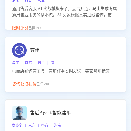
京东 | 抖音 | 淘宝
通用售后客服 AI 实战模拟来了。点击开通，马上生成专属
通用售后服务的剧本包。AI 买家模拟真实进线咨询，带您
的客服团队进行沉浸式训练，快速吃透功能咨询等售后场景
的应对要点，轻松提升服务能力。
限时免费
已售299+
客伴
淘宝 | 京东 | 抖音 | 快手
电商店铺运营工具 · 营销任务实时发送 · 买家智能标签
咨询获取报价
已售299+
售后Agent-智能建单
拼多多 | 京东 | 抖音 | 淘宝