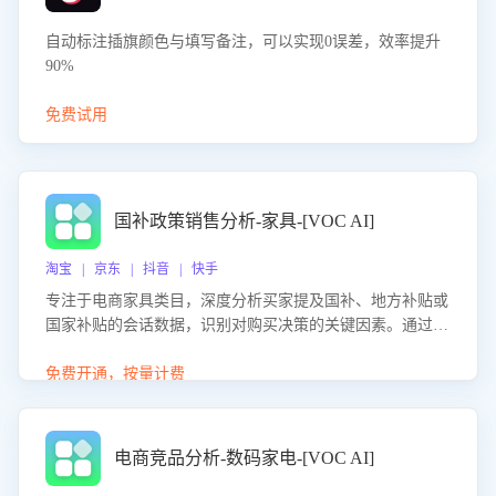
自动标注插旗颜色与填写备注，可以实现0误差，效率提升
90%
免费试用
国补政策销售分析-家具-[VOC AI]
淘宝 | 京东 | 抖音 | 快手
专注于电商家具类目，深度分析买家提及国补、地方补贴或
国家补贴的会话数据，识别对购买决策的关键因素。通过AI
大模型评估客服在政策宣传、回应及互动中的表现，生成优
化策略，助力商家利用国补政策提升GMV。
免费开通，按量计费
电商竞品分析-数码家电-[VOC AI]