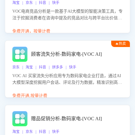
淘宝 | 京东 | 抖音 | 快手
VOC电商竞品分析是一款基于AI大模型的智能决策工具，专
注于挖掘消费者在咨询中提及的竞品对比与跨平台比价信
息。该应用能够精准识别被频繁对比的竞品品牌、咨询量、
商品信息，进行多维度交叉对比，并分析消费者的比价行
免费开通，按量计费
为。通过提供数据驱动的竞品洞察与差异化策略建议，帮助
🔥热卖
企业优化营销话术、突出产品与服务优势，有效提升咨询转
化率，避免陷入单纯价格竞争，实现精准扬长避短。
顾客流失分析-数码家电-[VOC AI]
京东 | 淘宝 | 抖音 | 拼多多 | 快手
VOC AI 买家流失分析应用专为数码家电企业打造，通过AI
大模型深度挖掘用户会话、评论及行为数据，精准识别高流
失风险客户，并定位流失原因：包括产品质量缺陷、售后响
应延迟、竞品价格冲击等。系统自动输出可落地的挽回策
免费开通,按量计费
略，迅速同步到店铺运营团队。
赠品促销分析-数码家电-[VOC AI]
淘宝 | 京东 | 抖音 | 快手