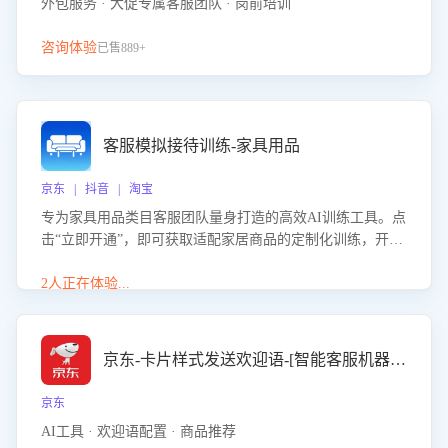
外包服务 · 大促专属客服团队 · 岗前培训
咨询体验
已售889+
客服模拟接待训练-家具用品
京东 | 抖音 | 淘宝
专为家具用品类目客服团队量身打造的高效AI训练工具。点
击“立即开通”，即可获取适配家居商品的定制化训练，开启
模拟真实客户对话的演练。针对性提升客服在家具用品功
能、尺寸参数咨询等高频场景下的专业应对能力。
2人正在体验...
京东-卡片样式发送欢迎语-[智能客服机器人]
京东
AI工具 · 欢迎语配置 · 商品推荐