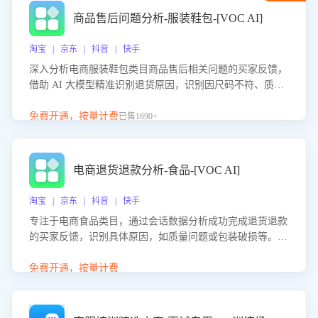
商品售后问题分析-服装鞋包-[VOC AI]
淘宝 | 京东 | 抖音 | 快手
深入分析电商服装鞋包类目商品售后相关问题的买家反馈，
借助 AI 大模型精准识别退货原因，识别因尺码不符、质量
问题等导致的退货原因，给出全方位优化产品与服务的建
议，助力商家优化产品或服务，实现销售额的显著提升。
免费开通，按量计费
已售1690+
电商退货退款分析-食品-[VOC AI]
淘宝 | 京东 | 抖音 | 快手
专注于电商食品类目，通过会话数据分析成功完成退货退款
的买家反馈，识别具体原因，如质量问题或包装破损等。结
合AI大模型，自动评估客服挽回效果，输出优化策略，助力
商家降低退款率，提升售后效率。
免费开通，按量计费