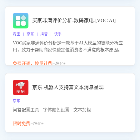
成效。系统可自动生成针对性改进策略，包括沟通话术优
化、流程规范及部门协同建议，从而提升客服团队舆情应对
能力，阻断差评扩散，维护品牌声誉，实现客户满意度的持
买家非满评价分析-数码家电-[VOC AI]
续提升。
淘宝 | 京东 | 抖音 | 快手
VOC买家非满评价分析是一款基于AI大模型的智能分析应
用，致力于帮助商家快速定位消费者不满意的根本原因。该
产品可自动识别非满评价中的关键问题，区别问题是否属于
客服原因或其它部门原因，明确责任归属，提供可落地的改
免费开通，按量计费
已售10+
进建议与策略方向。通过深入挖掘会话内容，商家可针对性
优化服务流程、提升客服质量，并协同相关部门推进体验整
改，有效提升客户满意度和店铺整体服务质量。
京东-机器人支持富文本消息呈现
京东
问答配置工具 · 字体颜色设置 · 文本加粗
限时免费
已售69+