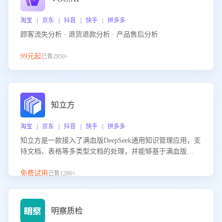
淘宝 | 京东 | 抖音 | 快手 | 拼多多
顾客流失分析 · 退货退款分析 · 产品售后分析
99元起
已售2950+
知立方
淘宝 | 京东 | 抖音 | 快手 | 拼多多
知立方是一款接入了满血版DeepSeek通用知识管理应用，支
持文档、表格等多类型文档的处理，并能够基于满血版
DeepSeek做知识应答。它能够为多种应用场景提供强大的知
识支持，帮助用户高效管理和利用知识资源。通过该产品，
免费试用
已售1288+
用户可以轻松实现文档的上传、分类、检索，提升知识管理
的智能化水平。
明察质检