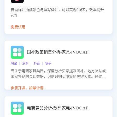
自动标注插旗颜色与填写备注，可以实现0误差，效率提升
90%
免费试用
国补政策销售分析-家具-[VOC AI]
淘宝 | 京东 | 抖音 | 快手
专注于电商家具类目，深度分析买家提及国补、地方补贴或
国家补贴的会话数据，识别对购买决策的关键因素。通过AI
大模型评估客服在政策宣传、回应及互动中的表现，生成优
化策略，助力商家利用国补政策提升GMV。
免费开通，按量计费
电商竞品分析-数码家电-[VOC AI]