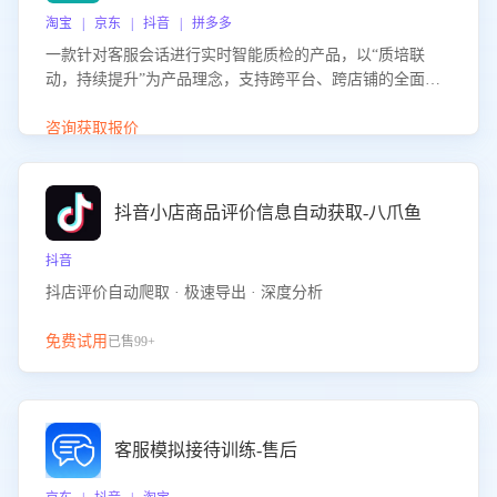
淘宝 | 京东 | 抖音 | 拼多多
一款针对客服会话进行实时智能质检的产品，以“质培联
动，持续提升”为产品理念，支持跨平台、跨店铺的全面、
实时、智能化质检，并根据质检结果形成质培联动，持续提
升客服团队的销服能力。
咨询获取报价
抖音小店商品评价信息自动获取-八爪鱼
抖音
抖店评价自动爬取 · 极速导出 · 深度分析
免费试用
已售99+
客服模拟接待训练-售后