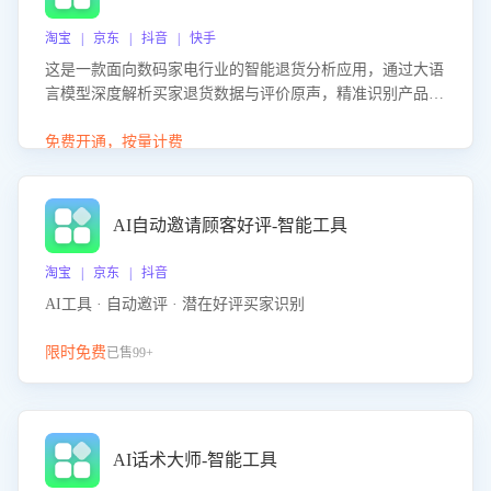
淘宝 | 京东 | 抖音 | 快手
这是一款面向数码家电行业的智能退货分析应用，通过大语
言模型深度解析买家退货数据与评价原声，精准识别产品质
量、描述不符、物流破损等核心退货原因，并输出可落地的
改进建议，通过挖掘用户痛点驱动产品迭代，从根本上降低
免费开通，按量计费
退货率，进而降低因技术差异或服务疏漏导致的退款率。
AI自动邀请顾客好评-智能工具
淘宝 | 京东 | 抖音
AI工具 · 自动邀评 · 潜在好评买家识别
限时免费
已售99+
AI话术大师-智能工具