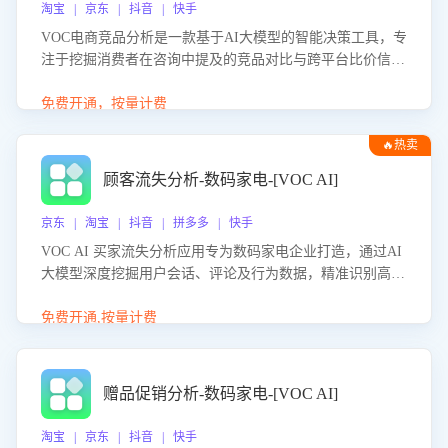
淘宝 | 京东 | 抖音 | 快手
VOC电商竞品分析是一款基于AI大模型的智能决策工具，专
注于挖掘消费者在咨询中提及的竞品对比与跨平台比价信
息。该应用能够精准识别被频繁对比的竞品品牌、咨询量、
商品信息，进行多维度交叉对比，并分析消费者的比价行
免费开通，按量计费
为。通过提供数据驱动的竞品洞察与差异化策略建议，帮助
🔥热卖
企业优化营销话术、突出产品与服务优势，有效提升咨询转
化率，避免陷入单纯价格竞争，实现精准扬长避短。
顾客流失分析-数码家电-[VOC AI]
京东 | 淘宝 | 抖音 | 拼多多 | 快手
VOC AI 买家流失分析应用专为数码家电企业打造，通过AI
大模型深度挖掘用户会话、评论及行为数据，精准识别高流
失风险客户，并定位流失原因：包括产品质量缺陷、售后响
应延迟、竞品价格冲击等。系统自动输出可落地的挽回策
免费开通,按量计费
略，迅速同步到店铺运营团队。
赠品促销分析-数码家电-[VOC AI]
淘宝 | 京东 | 抖音 | 快手