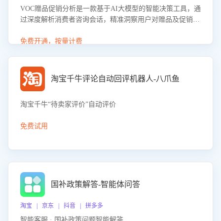
VOC赠品促销分析是一款基于AI大模型的智能决策工具，通
过深度解析消费者咨询会话，精准洞察用户对赠品及促销政
策的真实偏好与需求。该应用可识别高吸引力赠品和热门促
销诉求，帮助企业制定个性化赠品组合策略，优化资源投放
免费开通，按量计费
并淘汰低效赠品，在提升成交转化率的同时有效控制成本，
实现促销效果最大化。
淘宝千牛评论自动回评机器人-八爪鱼
淘宝千牛“待卖家评价”自动评价
免费试用
国补政策解答-智能体问答
淘宝 | 京东 | 抖音 | 拼多多
智能客服 · 国补政策问题智能解答