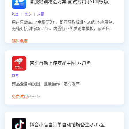
客服培训精选方案-面试专用-[AI训练场]
淘宝 | 京东 | 抖音
用户只需点击“免费订购”，即可获取标准化AI剧本应用包，
无缝对接训练场平台 。内置行业优质剧本模板，覆盖售前
咨询、售后处理等全场景，消除复杂部署流程，节省90%的
初始化时间，助力企业快速启动智能客服训练
限时免费
京东自动上传商品主图-八爪鱼
京东
商品全自动换图 · 批量操作 · 定时发布
免费试用
已售46+
抖音小店自订单自动插旗备注-八爪鱼