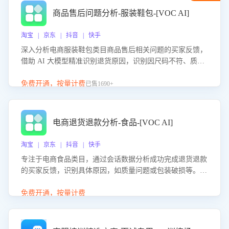
商品售后问题分析-服装鞋包-[VOC AI]
淘宝 | 京东 | 抖音 | 快手
深入分析电商服装鞋包类目商品售后相关问题的买家反馈，
借助 AI 大模型精准识别退货原因，识别因尺码不符、质量
问题等导致的退货原因，给出全方位优化产品与服务的建
议，助力商家优化产品或服务，实现销售额的显著提升。
免费开通，按量计费
已售1690+
电商退货退款分析-食品-[VOC AI]
淘宝 | 京东 | 抖音 | 快手
专注于电商食品类目，通过会话数据分析成功完成退货退款
的买家反馈，识别具体原因，如质量问题或包装破损等。结
合AI大模型，自动评估客服挽回效果，输出优化策略，助力
商家降低退款率，提升售后效率。
免费开通，按量计费