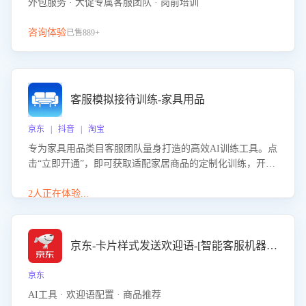
外包服务 · 大促专属客服团队 · 岗前培训
咨询体验
已售889+
客服模拟接待训练-家具用品
京东 | 抖音 | 淘宝
专为家具用品类目客服团队量身打造的高效AI训练工具。点
击“立即开通”，即可获取适配家居商品的定制化训练，开启
模拟真实客户对话的演练。针对性提升客服在家具用品功
能、尺寸参数咨询等高频场景下的专业应对能力。
2人正在体验...
京东-卡片样式发送欢迎语-[智能客服机器人]
京东
AI工具 · 欢迎语配置 · 商品推荐