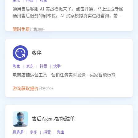
京东 | 抖音 | 淘宝
通用售后客服 AI 实战模拟来了。点击开通，马上生成专属
通用售后服务的剧本包。AI 买家模拟真实进线咨询，带您
的客服团队进行沉浸式训练，快速吃透功能咨询等售后场景
的应对要点，轻松提升服务能力。
限时免费
已售299+
客伴
淘宝 | 京东 | 抖音 | 快手
电商店铺运营工具 · 营销任务实时发送 · 买家智能标签
咨询获取报价
已售299+
售后Agent-智能建单
拼多多 | 京东 | 抖音 | 淘宝