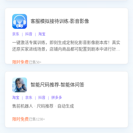
客服模拟接待训练-影音影像
京东 | 抖音 | 淘宝
一键激活专属训练，即刻生成定制化影音影像剧本库！真实
还原买家进线场景，店铺内商品都可配置到剧本中进行针对
性训练，加强商品知识解答能力，提升客服售前转化率。点
击 “立即开通”，快速获取影音影像类目剧本，一键开启客服
限时免费
已售50+
培训。
智能尺码推荐-智能体问答
淘宝 | 京东 | 抖音 | 拼多多
售前机器人 · 尺码推荐 · 自动生成
限时免费
已售1230+