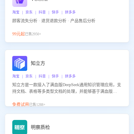
淘宝 | 京东 | 抖音 | 快手 | 拼多多
顾客流失分析 · 退货退款分析 · 产品售后分析
99元起
已售2950+
知立方
淘宝 | 京东 | 抖音 | 快手 | 拼多多
知立方是一款接入了满血版DeepSeek通用知识管理应用，支
持文档、表格等多类型文档的处理，并能够基于满血版
DeepSeek做知识应答。它能够为多种应用场景提供强大的知
识支持，帮助用户高效管理和利用知识资源。通过该产品，
免费试用
已售1288+
用户可以轻松实现文档的上传、分类、检索，提升知识管理
的智能化水平。
明察质检