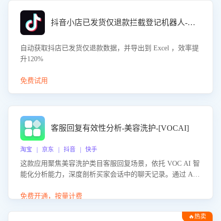
抖音小店已发货仅退款拦截登记机器人-八爪鱼
自动获取抖店已发货仅退款数据，并导出到 Excel ，效率提
升120%
免费试用
客服回复有效性分析-美容洗护-[VOCAI]
淘宝 | 京东 | 抖音 | 快手
这款应用聚焦美容洗护类目客服回复场景，依托 VOC AI 智
能化分析能力，深度剖析买家会话中的聊天记录。通过 AI
大模型精准定位客服在不同场景的理解与回应难点，评判解
答的有效性与完整性，输出针对性改进策略，助力商家快速
免费开通，按量计费
优化快捷话术，提升客服接待响应率与服务质量。
🔥热卖