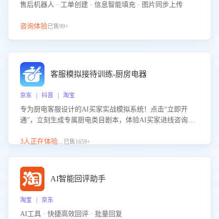
售后机器人 · 工单创建 · 信息智能填充 · 图片同步上传
咨询体验
已售99+
客服模拟接待训练-厨房电器
京东 | 抖音 | 淘宝
专为厨电客服设计的AI买家实战模拟系统！点击“立即开
通”，立刻生成专属厨电类目剧本，体验AI买家进线咨询真
实场景训练，快速掌握针对家用厨电商品的“功能咨询”等真
实场景应对技巧！
3人正在体验...
已售1659+
AI智能回评助手
淘宝 | 京东
AI工具 · 快捷高效回评 · 批量回复