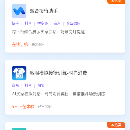
🔥热卖
聚合接待助手
快手 | 抖音 | 拼多多 | 京东 | 企业微信
跨平台聚合展示买家会话 · 场景亮灯提醒
在线订购
已售2919+
客服模拟接待训练-时尚消费
京东 | 抖音 | 淘宝
AI买家模拟对话 · 时尚消费类目 · 穿搭推荐场景训练
5人正在体验...
已售299+
🔥热卖