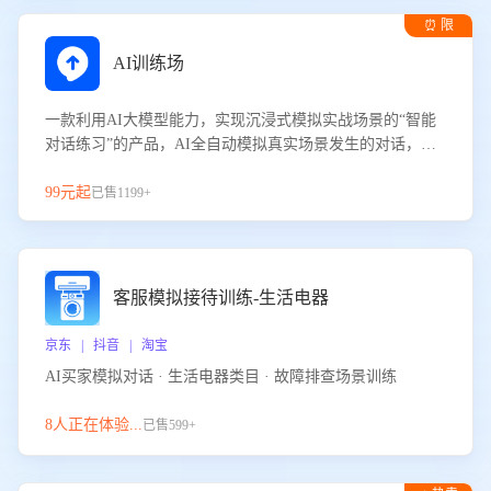
⏰ 限
时试用
AI训练场
一款利用AI大模型能力，实现沉浸式模拟实战场景的“智能
对话练习”的产品，AI全自动模拟真实场景发生的对话，企
业可以帮助员工提升客服接待技巧，持续提升客服团队的销
服能力。
99元起
已售1199+
客服模拟接待训练-生活电器
京东 | 抖音 | 淘宝
AI买家模拟对话 · 生活电器类目 · 故障排查场景训练
8人正在体验...
已售599+