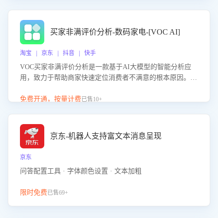
成效。系统可自动生成针对性改进策略，包括沟通话术优
化、流程规范及部门协同建议，从而提升客服团队舆情应对
能力，阻断差评扩散，维护品牌声誉，实现客户满意度的持
买家非满评价分析-数码家电-[VOC AI]
续提升。
淘宝 | 京东 | 抖音 | 快手
VOC买家非满评价分析是一款基于AI大模型的智能分析应
用，致力于帮助商家快速定位消费者不满意的根本原因。该
产品可自动识别非满评价中的关键问题，区别问题是否属于
客服原因或其它部门原因，明确责任归属，提供可落地的改
免费开通，按量计费
已售10+
进建议与策略方向。通过深入挖掘会话内容，商家可针对性
优化服务流程、提升客服质量，并协同相关部门推进体验整
改，有效提升客户满意度和店铺整体服务质量。
京东-机器人支持富文本消息呈现
京东
问答配置工具 · 字体颜色设置 · 文本加粗
限时免费
已售69+