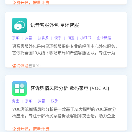
购买意向，深度洞察决策动因。同时全面评估客服团队政策
免费开通，按量计费
解读准确性与响应效率，定位服务薄弱环节，为企业提供数
据驱动的策略优化建议与培训支持，助力提升政策响应速
度、客服转化能力及销售业绩。
语音客服外包-星环智服
京东 | 抖音 | 拼多多 | 快手 | 淘宝 | 小红书 | 企业微信
语音客服外包是由星环智服提供专业的呼叫中心外包服务，
它依托全国10大线下职场布局和严选客服团队，专注于为企
业提供高效的语音呼叫解决方案。这项服务旨在通过专业的
客服团队和智能工具提升语音客服服务效率和质量，帮助企
咨询体验
已售99+
业实现降本增效。
客诉舆情风险分析-数码家电-[VOC AI]
淘宝 | 京东 | 抖音 | 快手
VOC客诉舆情风险分析是一款基于AI大模型的VOC深度分
析应用，专注于解析买家投诉及客服冲突会话，助力企业精
准防控舆情风险。该产品通过智能定位高风险会话、精准判
别客户情绪、归因争议根源，并客观评估客服应对合理性与
免费开通，按量计费