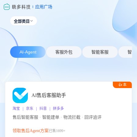
应用广场
全部类目

AI-Agent
客服外包
智能客服
智能
👍 本
周推荐
AI售后客服助手
淘宝 | 京东 | 抖音 | 拼多多
售后智能客服 · 智能建单 · 物流拦截 · 回评追评
领取售后Agent方案
已售1699+