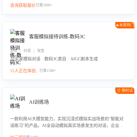
咨询获取报价
已售5999+
🔥本周热门
客服模拟接待训练-数码3C
京东 | 抖音 | 淘宝
AI买家模拟对话 · 数码3C类目 · AIGC剧本生成
15人正在体验...
已售1388+
⏰ 限时试
用
AI训练场
一款利用AI大模型能力，实现沉浸式模拟实战场景的“智能对
话练习”的产品，AI全自动模拟真实场景发生的对话，企业可
以帮助员工提升客服接待技巧，持续提升客服团队的销服能