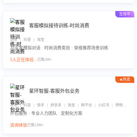
生效中
客服模拟接待训练-时尚消费
京东 | 抖音 | 淘宝
AI买家模拟对话 · 时尚消费类目 · 穿搭推荐场景训练
5人正在体验...
已售299+
🔥热卖
星环智服-客服外包业务
京东 | 抖音 | 快手 | 拼多多 | 淘宝 | 跨平台 | 小红书 | 得物 | 企业微信
外包服务 · 专业人力团队 · 定制化方案
咨询体验
已售2399+