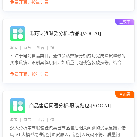
免费开通，按量计费
效性与完整性，输出针对性改进策略，助力商家快速优化快捷
话术，提升客服接待响应率与服务质量。
生效中
电商退货退款分析-食品-[VOC AI]
淘宝 | 京东 | 抖音 | 快手
专注于电商食品类目，通过会话数据分析成功完成退货退款的
买家反馈，识别具体原因，如质量问题或包装破损等。结合AI
大模型，自动评估客服挽回效果，输出优化策略，助力商家降
免费开通，按量计费
低退款率，提升售后效率。
🔥热卖
商品售后问题分析-服装鞋包-[VOC AI]
淘宝 | 京东 | 抖音 | 快手
深入分析电商服装鞋包类目商品售后相关问题的买家反馈，借
助 AI 大模型精准识别退货原因，识别因尺码不符、质量问题