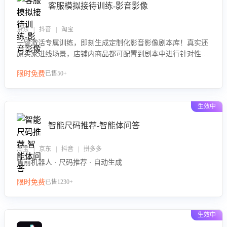
客服模拟接待训练-影音影像
京东 | 抖音 | 淘宝
一键激活专属训练，即刻生成定制化影音影像剧本库！真实还
原买家进线场景，店铺内商品都可配置到剧本中进行针对性训
练，加强商品知识解答能力，提升客服售前转化率。点击 “立
限时免费
已售50+
即开通”，快速获取影音影像类目剧本，一键开启客服培训。
生效中
智能尺码推荐-智能体问答
淘宝 | 京东 | 抖音 | 拼多多
售前机器人 · 尺码推荐 · 自动生成
限时免费
已售1230+
生效中