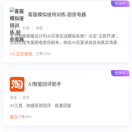
生效中
客服模拟接待训练-厨房电器
京东 | 抖音 | 淘宝
专为厨电客服设计的AI买家实战模拟系统！点击“立即开通”，
立刻生成专属厨电类目剧本，体验AI买家进线咨询真实场景训
练，快速掌握针对家用厨电商品的“功能咨询”等真实场景应对
3人正在体验...
已售1659+
技巧！
生效中
AI智能回评助手
淘宝 | 京东
AI工具 · 快捷高效回评 · 批量回复
面议
已售299+