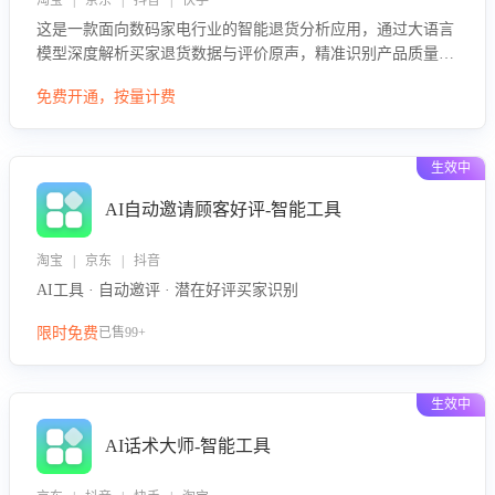
淘宝 | 京东 | 抖音 | 快手
这是一款面向数码家电行业的智能退货分析应用，通过大语言
模型深度解析买家退货数据与评价原声，精准识别产品质量、
描述不符、物流破损等核心退货原因，并输出可落地的改进建
免费开通，按量计费
议，通过挖掘用户痛点驱动产品迭代，从根本上降低退货率，
进而降低因技术差异或服务疏漏导致的退款率。
生效中
AI自动邀请顾客好评-智能工具
淘宝 | 京东 | 抖音
AI工具 · 自动邀评 · 潜在好评买家识别
限时免费
已售99+
生效中
AI话术大师-智能工具