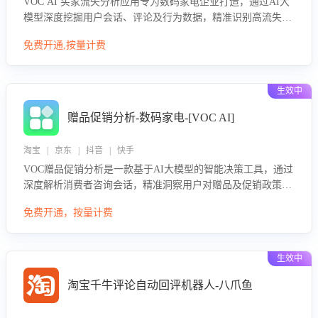
VOC AI 买家流失分析应用专为数码家电企业打造，通过AI大
模型深度挖掘用户会话、评论及行为数据，精准识别高流失风
险客户，并定位流失原因：包括产品质量缺陷、售后响应延
免费开通,按量计费
迟、竞品价格冲击等。系统自动输出可落地的挽回策略，迅速
同步到店铺运营团队。
生效中
赠品促销分析-数码家电-[VOC AI]
淘宝 | 京东 | 抖音 | 快手
VOC赠品促销分析是一款基于AI大模型的智能决策工具，通过
深度解析消费者咨询会话，精准洞察用户对赠品及促销政策的
真实偏好与需求。该应用可识别高吸引力赠品和热门促销诉
免费开通，按量计费
求，帮助企业制定个性化赠品组合策略，优化资源投放并淘汰
低效赠品，在提升成交转化率的同时有效控制成本，实现促销
效果最大化。
生效中
淘宝千牛评论自动回评机器人-八爪鱼