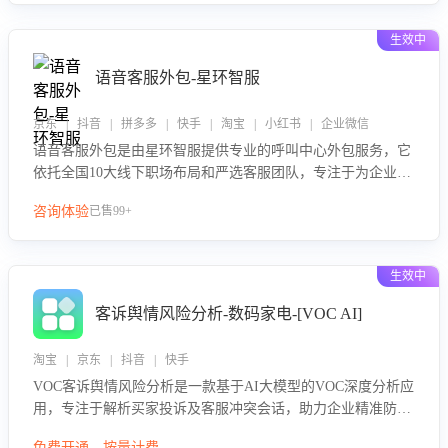
生效中
语音客服外包-星环智服
京东 | 抖音 | 拼多多 | 快手 | 淘宝 | 小红书 | 企业微信
语音客服外包是由星环智服提供专业的呼叫中心外包服务，它
依托全国10大线下职场布局和严选客服团队，专注于为企业提
供高效的语音呼叫解决方案。这项服务旨在通过专业的客服团
咨询体验
已售99+
队和智能工具提升语音客服服务效率和质量，帮助企业实现降
本增效。
生效中
客诉舆情风险分析-数码家电-[VOC AI]
淘宝 | 京东 | 抖音 | 快手
VOC客诉舆情风险分析是一款基于AI大模型的VOC深度分析应
用，专注于解析买家投诉及客服冲突会话，助力企业精准防控
舆情风险。该产品通过智能定位高风险会话、精准判别客户情
免费开通，按量计费