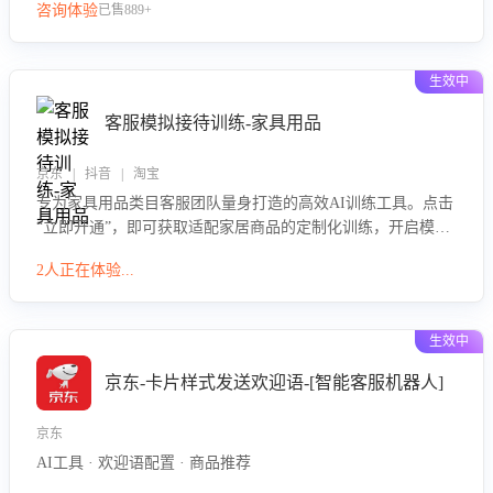
咨询体验
已售889+
生效中
客服模拟接待训练-家具用品
京东 | 抖音 | 淘宝
专为家具用品类目客服团队量身打造的高效AI训练工具。点击
“立即开通”，即可获取适配家居商品的定制化训练，开启模拟
真实客户对话的演练。针对性提升客服在家具用品功能、尺寸
2人正在体验...
参数咨询等高频场景下的专业应对能力。
生效中
京东-卡片样式发送欢迎语-[智能客服机器人]
京东
AI工具 · 欢迎语配置 · 商品推荐