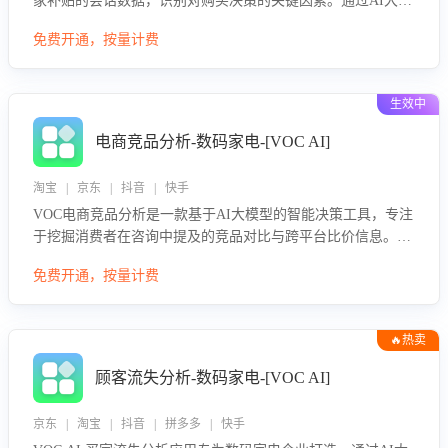
家补贴的会话数据，识别对购买决策的关键因素。通过AI大模
型评估客服在政策宣传、回应及互动中的表现，生成优化策
免费开通，按量计费
略，助力商家利用国补政策提升GMV。
生效中
电商竞品分析-数码家电-[VOC AI]
淘宝 | 京东 | 抖音 | 快手
VOC电商竞品分析是一款基于AI大模型的智能决策工具，专注
于挖掘消费者在咨询中提及的竞品对比与跨平台比价信息。该
应用能够精准识别被频繁对比的竞品品牌、咨询量、商品信
免费开通，按量计费
息，进行多维度交叉对比，并分析消费者的比价行为。通过提
供数据驱动的竞品洞察与差异化策略建议，帮助企业优化营销
话术、突出产品与服务优势，有效提升咨询转化率，避免陷入
🔥热卖
单纯价格竞争，实现精准扬长避短。
顾客流失分析-数码家电-[VOC AI]
京东 | 淘宝 | 抖音 | 拼多多 | 快手