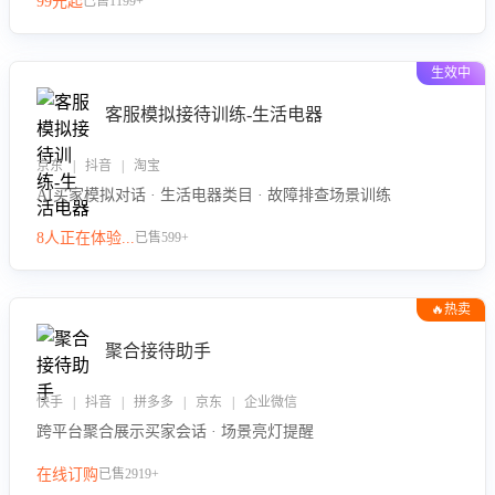
99元起
已售1199+
力。
生效中
客服模拟接待训练-生活电器
京东 | 抖音 | 淘宝
AI买家模拟对话 · 生活电器类目 · 故障排查场景训练
8人正在体验...
已售599+
🔥热卖
聚合接待助手
快手 | 抖音 | 拼多多 | 京东 | 企业微信
跨平台聚合展示买家会话 · 场景亮灯提醒
在线订购
已售2919+