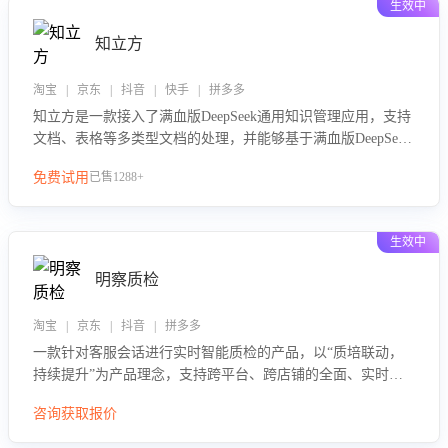
生效中
知立方
淘宝 | 京东 | 抖音 | 快手 | 拼多多
知立方是一款接入了满血版DeepSeek通用知识管理应用，支持
文档、表格等多类型文档的处理，并能够基于满血版DeepSeek
做知识应答。它能够为多种应用场景提供强大的知识支持，帮
免费试用
已售1288+
助用户高效管理和利用知识资源。通过该产品，用户可以轻松
实现文档的上传、分类、检索，提升知识管理的智能化水平。
生效中
明察质检
淘宝 | 京东 | 抖音 | 拼多多
一款针对客服会话进行实时智能质检的产品，以“质培联动，
持续提升”为产品理念，支持跨平台、跨店铺的全面、实时、
智能化质检，并根据质检结果形成质培联动，持续提升客服团
咨询获取报价
队的销服能力。