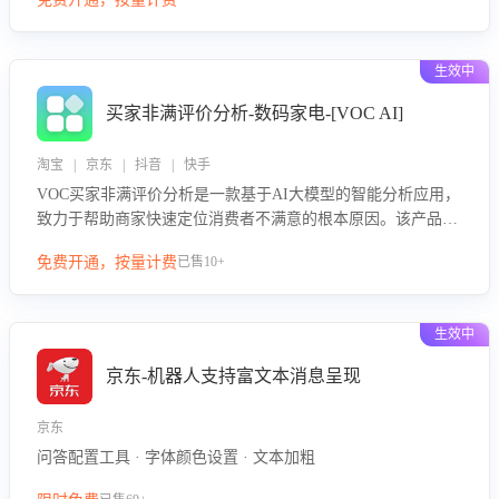
绪、归因争议根源，并客观评估客服应对合理性与成效。系统
可自动生成针对性改进策略，包括沟通话术优化、流程规范及
部门协同建议，从而提升客服团队舆情应对能力，阻断差评扩
生效中
散，维护品牌声誉，实现客户满意度的持续提升。
买家非满评价分析-数码家电-[VOC AI]
淘宝 | 京东 | 抖音 | 快手
VOC买家非满评价分析是一款基于AI大模型的智能分析应用，
致力于帮助商家快速定位消费者不满意的根本原因。该产品可
自动识别非满评价中的关键问题，区别问题是否属于客服原因
免费开通，按量计费
已售10+
或其它部门原因，明确责任归属，提供可落地的改进建议与策
略方向。通过深入挖掘会话内容，商家可针对性优化服务流
程、提升客服质量，并协同相关部门推进体验整改，有效提升
生效中
客户满意度和店铺整体服务质量。
京东-机器人支持富文本消息呈现
京东
问答配置工具 · 字体颜色设置 · 文本加粗