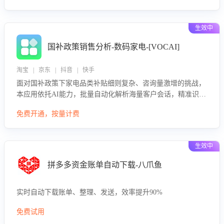
生效中
国补政策销售分析-数码家电-[VOCAI]
淘宝 | 京东 | 抖音 | 快手
面对国补政策下家电品类补贴细则复杂、咨询量激增的挑战，
本应用依托AI能力，批量自动化解析海量客户会话，精准识别
消费者对能以旧换新、补贴额度等政策的关注焦点与购买意
免费开通，按量计费
向，深度洞察决策动因。同时全面评估客服团队政策解读准确
性与响应效率，定位服务薄弱环节，为企业提供数据驱动的策
略优化建议与培训支持，助力提升政策响应速度、客服转化能
生效中
力及销售业绩。
拼多多资金账单自动下载-八爪鱼
实时自动下载账单、整理、发送，效率提升90%
免费试用