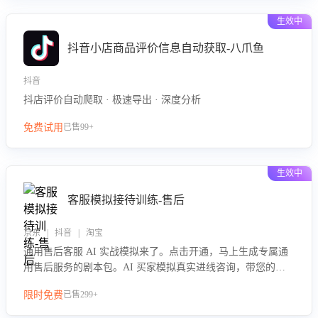
生效中
抖音小店商品评价信息自动获取-八爪鱼
抖音
抖店评价自动爬取 · 极速导出 · 深度分析
免费试用
已售99+
生效中
客服模拟接待训练-售后
京东 | 抖音 | 淘宝
通用售后客服 AI 实战模拟来了。点击开通，马上生成专属通
用售后服务的剧本包。AI 买家模拟真实进线咨询，带您的客
服团队进行沉浸式训练，快速吃透功能咨询等售后场景的应对
限时免费
已售299+
要点，轻松提升服务能力。