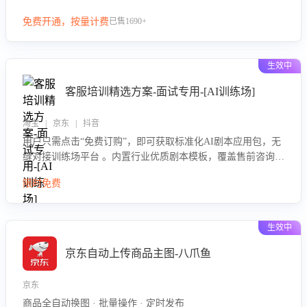
等导致的退货原因，给出全方位优化产品与服务的建议，助力
免费开通，按量计费
已售1690+
商家优化产品或服务，实现销售额的显著提升。
生效中
客服培训精选方案-面试专用-[AI训练场]
淘宝 | 京东 | 抖音
用户只需点击“免费订购”，即可获取标准化AI剧本应用包，无
缝对接训练场平台 。内置行业优质剧本模板，覆盖售前咨询、
售后处理等全场景，消除复杂部署流程，节省90%的初始化时
限时免费
间，助力企业快速启动智能客服训练
生效中
京东自动上传商品主图-八爪鱼
京东
商品全自动换图 · 批量操作 · 定时发布