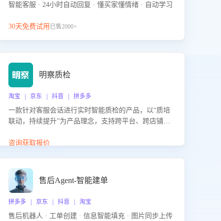
智能客服 · 24小时自动回复 · 懂买家懂情绪 · 自动学习
30天免费试用
已售2000+
明察质检
淘宝 | 京东 | 抖音 | 拼多多
一款针对客服会话进行实时智能质检的产品，以“质培
联动，持续提升”为产品理念，支持跨平台、跨店铺的
全面、实时、智能化质检，并根据质检结果形成质培
联动，持续提升客服团队的销服能力。
咨询获取报价
售后Agent-智能建单
拼多多 | 京东 | 抖音 | 淘宝
售后机器人 · 工单创建 · 信息智能填充 · 图片同步上传