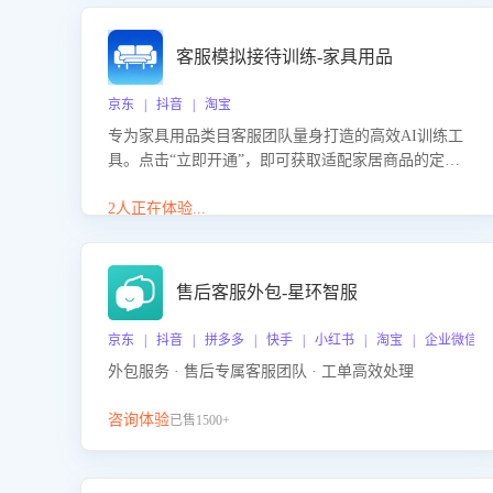
客服模拟接待训练-家具用品
京东 | 抖音 | 淘宝
专为家具用品类目客服团队量身打造的高效AI训练工
具。点击“立即开通”，即可获取适配家居商品的定制
化训练，开启模拟真实客户对话的演练。针对性提升
客服在家具用品功能、尺寸参数咨询等高频场景下的
2人正在体验...
专业应对能力。
售后客服外包-星环智服
京东 | 抖音 | 拼多多 | 快手 | 小红书 | 淘宝 | 企业微信
外包服务 · 售后专属客服团队 · 工单高效处理
咨询体验
已售1500+