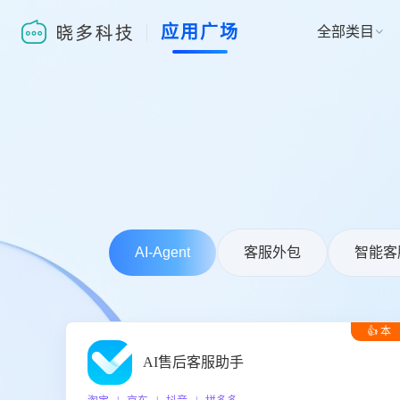
应用广场
全部类目

AI-Agent
客服外包
智能客
👍 本
周推荐
AI售后客服助手