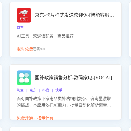
京东-卡片样式发送欢迎语-[智能客服机器人]
京东
AI工具 · 欢迎语配置 · 商品推荐
限时免费
已售99+
国补政策销售分析-数码家电-[VOCAI]
淘宝 | 京东 | 抖音 | 快手
面对国补政策下家电品类补贴细则复杂、咨询量激增
的挑战，本应用依托AI能力，批量自动化解析海量客
户会话，精准识别消费者对能以旧换新、补贴额度等
政策的关注焦点与购买意向，深度洞察决策动因。同
免费开通，按量计费
时全面评估客服团队政策解读准确性与响应效率，定
位服务薄弱环节，为企业提供数据驱动的策略优化建