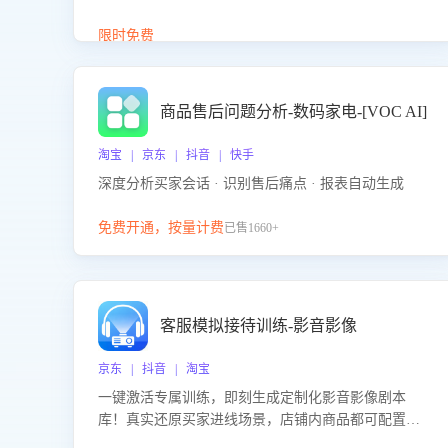
答、商品卖点介绍等智能体提供完整、全面、准确的
商品知识。
限时免费
商品售后问题分析-数码家电-[VOC AI]
淘宝 | 京东 | 抖音 | 快手
深度分析买家会话 · 识别售后痛点 · 报表自动生成
免费开通，按量计费
已售1660+
客服模拟接待训练-影音影像
京东 | 抖音 | 淘宝
一键激活专属训练，即刻生成定制化影音影像剧本
库！真实还原买家进线场景，店铺内商品都可配置到
剧本中进行针对性训练，加强商品知识解答能力，提