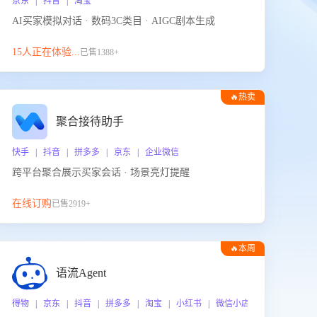
京东 | 抖音 | 淘宝
AI买家模拟对话 · 数码3C类目 · AIGC剧本生成
15人正在体验...
已售1388+
🔥热卖
聚合接待助手
快手 | 抖音 | 拼多多 | 京东 | 企业微信
跨平台聚合展示买家会话 · 场景亮灯提醒
在线订购
已售2919+
🔥本周
热门
语流Agent
 企业微信
得物 | 京东 | 抖音 | 拼多多 | 淘宝 | 小红书 | 微信小店 | 快手 | 唯品