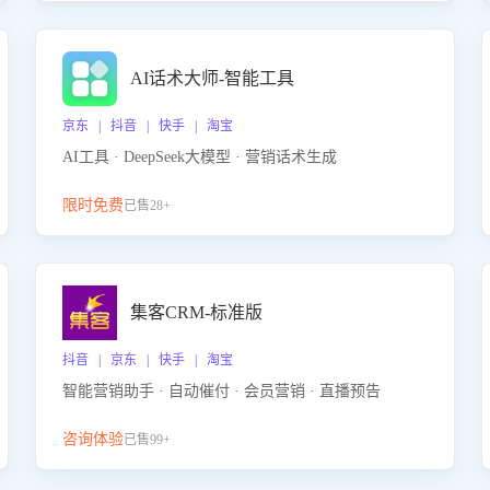
AI话术大师-智能工具
京东 | 抖音 | 快手 | 淘宝
AI工具 · DeepSeek大模型 · 营销话术生成
限时免费
已售28+
集客CRM-标准版
抖音 | 京东 | 快手 | 淘宝
智能营销助手 · 自动催付 · 会员营销 · 直播预告
咨询体验
已售99+