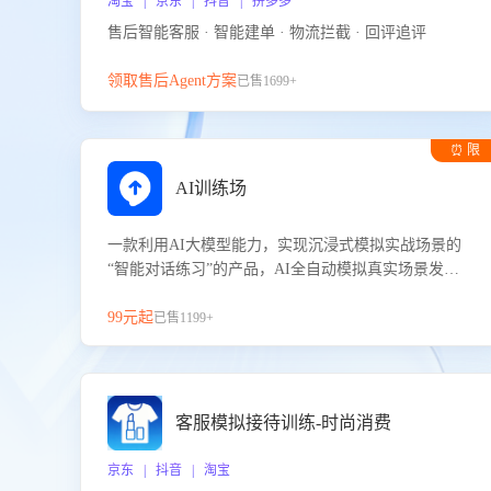
淘宝 | 京东 | 抖音 | 拼多多
售后智能客服 · 智能建单 · 物流拦截 · 回评追评
领取售后Agent方案
已售1699+
⏰ 限
时试用
AI训练场
一款利用AI大模型能力，实现沉浸式模拟实战场景的
“智能对话练习”的产品，AI全自动模拟真实场景发生
的对话，企业可以帮助员工提升客服接待技巧，持续
提升客服团队的销服能力。
99元起
已售1199+
客服模拟接待训练-时尚消费
京东 | 抖音 | 淘宝