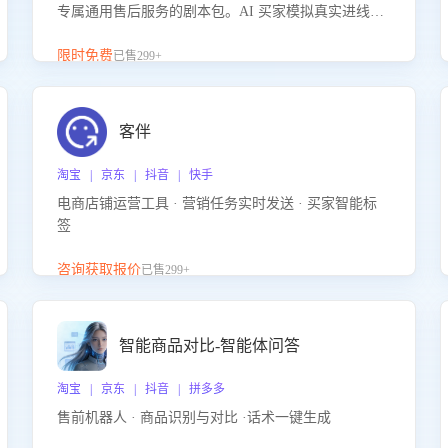
专属通用售后服务的剧本包。AI 买家模拟真实进线咨
询，带您的客服团队进行沉浸式训练，快速吃透功能
咨询等售后场景的应对要点，轻松提升服务能力。
限时免费
已售299+
客伴
淘宝 | 京东 | 抖音 | 快手
电商店铺运营工具 · 营销任务实时发送 · 买家智能标
签
咨询获取报价
已售299+
智能商品对比-智能体问答
淘宝 | 京东 | 抖音 | 拼多多
售前机器人 · 商品识别与对比 ·话术一键生成