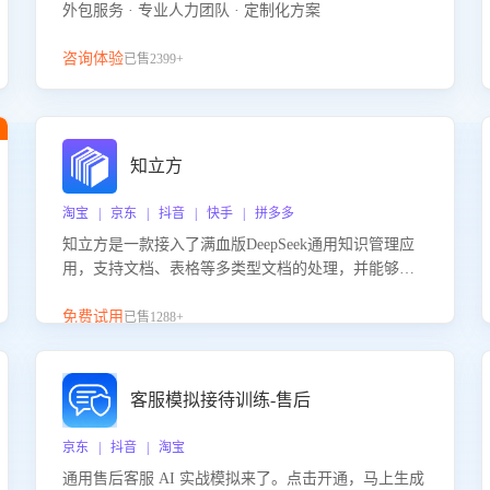
外包服务 · 专业人力团队 · 定制化方案
咨询体验
已售2399+
知立方
淘宝 | 京东 | 抖音 | 快手 | 拼多多
知立方是一款接入了满血版DeepSeek通用知识管理应
用，支持文档、表格等多类型文档的处理，并能够基
于满血版DeepSeek做知识应答。它能够为多种应用场
景提供强大的知识支持，帮助用户高效管理和利用知
免费试用
已售1288+
识资源。通过该产品，用户可以轻松实现文档的上
传、分类、检索，提升知识管理的智能化水平。
客服模拟接待训练-售后
京东 | 抖音 | 淘宝
通用售后客服 AI 实战模拟来了。点击开通，马上生成