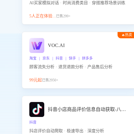
AI买家模拟对话 · 时尚消费类目 · 穿搭推荐场景训练
5人正在体验...
已售299+
🔥热卖
VOC.AI
淘宝 | 京东 | 抖音 | 快手 | 拼多多
顾客流失分析 · 退货退款分析 · 产品售后分析
99元起
已售2950+
抖音小店商品评价信息自动获取-八爪鱼
抖音
抖店评价自动爬取 · 极速导出 · 深度分析