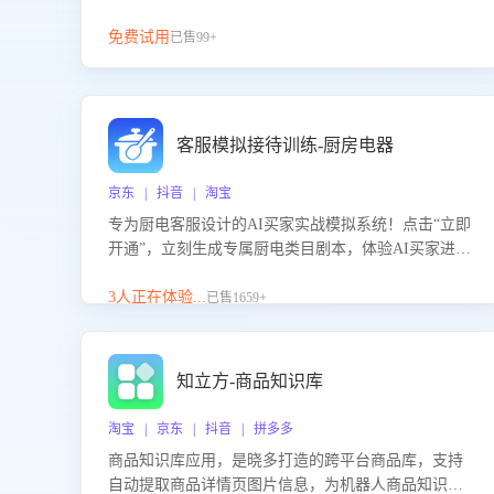
免费试用
已售99+
客服模拟接待训练-厨房电器
京东 | 抖音 | 淘宝
专为厨电客服设计的AI买家实战模拟系统！点击“立即
开通”，立刻生成专属厨电类目剧本，体验AI买家进线
咨询真实场景训练，快速掌握针对家用厨电商品的“功
能咨询”等真实场景应对技巧！
3人正在体验...
已售1659+
知立方-商品知识库
淘宝 | 京东 | 抖音 | 拼多多
商品知识库应用，是晓多打造的跨平台商品库，支持
自动提取商品详情页图片信息，为机器人商品知识问