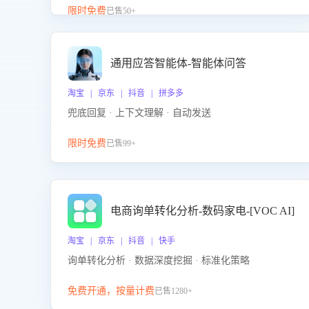
升客服售前转化率。点击 “立即开通”，快速获取影音
限时免费
已售50+
影像类目剧本，一键开启客服培训。
通用应答智能体-智能体问答
淘宝 | 京东 | 抖音 | 拼多多
兜底回复 · 上下文理解 · 自动发送
限时免费
已售99+
电商询单转化分析-数码家电-[VOC AI]
淘宝 | 京东 | 抖音 | 快手
询单转化分析 · 数据深度挖掘 · 标准化策略
免费开通，按量计费
已售1280+