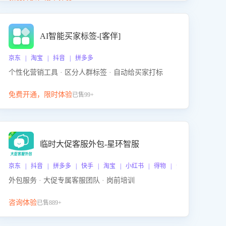
动产品迭代，从根本上降低退货率，进而降低因技术
差异或服务疏漏导致的退款率。
AI智能买家标签-[客伴]
京东 | 淘宝 | 抖音 | 拼多多
个性化营销工具 · 区分人群标签 · 自动给买家打标
免费开通，限时体验
已售99+
临时大促客服外包-星环智服
京东 | 抖音 | 拼多多 | 快手 | 淘宝 | 小红书 | 得物 | 企业微信
外包服务 · 大促专属客服团队 · 岗前培训
咨询体验
已售889+