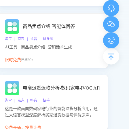
商品卖点介绍-智能体问答
淘宝 | 京东 | 抖音 | 拼多多
AI工具 · 商品卖点介绍· 营销话术生成
限时免费
已售99+
电商退货退款分析-数码家电-[VOC AI]
淘宝 | 京东 | 抖音 | 快手
这是一款面向数码家电行业的智能退货分析应用，通
过大语言模型深度解析买家退货数据与评价原声，精
准识别产品质量、描述不符、物流破损等核心退货原
因，并输出可落地的改进建议，通过挖掘用户痛点驱
免费开通，按量计费