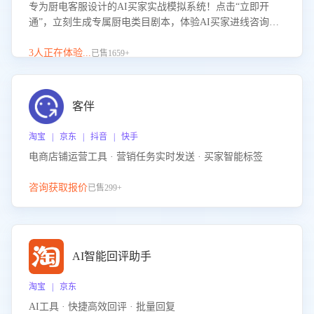
专为厨电客服设计的AI买家实战模拟系统！点击“立即开
通”，立刻生成专属厨电类目剧本，体验AI买家进线咨询真
实场景训练，快速掌握针对家用厨电商品的“功能咨询”等真
实场景应对技巧！
3人正在体验...
已售1659+
客伴
淘宝 | 京东 | 抖音 | 快手
电商店铺运营工具 · 营销任务实时发送 · 买家智能标签
咨询获取报价
已售299+
AI智能回评助手
淘宝 | 京东
AI工具 · 快捷高效回评 · 批量回复