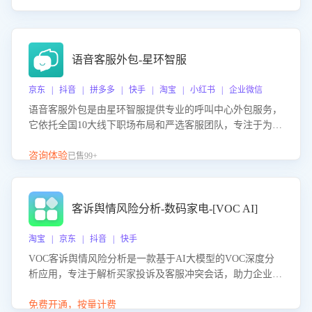
语音客服外包-星环智服
京东 | 抖音 | 拼多多 | 快手 | 淘宝 | 小红书 | 企业微信
语音客服外包是由星环智服提供专业的呼叫中心外包服务，
它依托全国10大线下职场布局和严选客服团队，专注于为企
业提供高效的语音呼叫解决方案。这项服务旨在通过专业的
客服团队和智能工具提升语音客服服务效率和质量，帮助企
咨询体验
已售99+
业实现降本增效。
客诉舆情风险分析-数码家电-[VOC AI]
淘宝 | 京东 | 抖音 | 快手
VOC客诉舆情风险分析是一款基于AI大模型的VOC深度分
析应用，专注于解析买家投诉及客服冲突会话，助力企业精
准防控舆情风险。该产品通过智能定位高风险会话、精准判
别客户情绪、归因争议根源，并客观评估客服应对合理性与
免费开通，按量计费