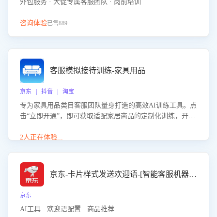
外包服务 · 大促专属客服团队 · 岗前培训
咨询体验
已售889+
客服模拟接待训练-家具用品
京东 | 抖音 | 淘宝
专为家具用品类目客服团队量身打造的高效AI训练工具。点
击“立即开通”，即可获取适配家居商品的定制化训练，开启
模拟真实客户对话的演练。针对性提升客服在家具用品功
能、尺寸参数咨询等高频场景下的专业应对能力。
2人正在体验...
京东-卡片样式发送欢迎语-[智能客服机器人]
京东
AI工具 · 欢迎语配置 · 商品推荐