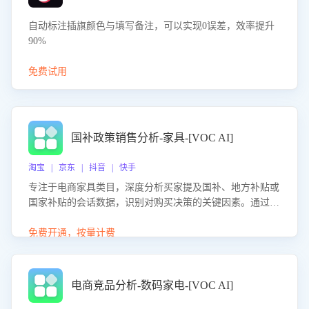
自动标注插旗颜色与填写备注，可以实现0误差，效率提升
90%
免费试用
国补政策销售分析-家具-[VOC AI]
淘宝 | 京东 | 抖音 | 快手
专注于电商家具类目，深度分析买家提及国补、地方补贴或
国家补贴的会话数据，识别对购买决策的关键因素。通过AI
大模型评估客服在政策宣传、回应及互动中的表现，生成优
化策略，助力商家利用国补政策提升GMV。
免费开通，按量计费
电商竞品分析-数码家电-[VOC AI]