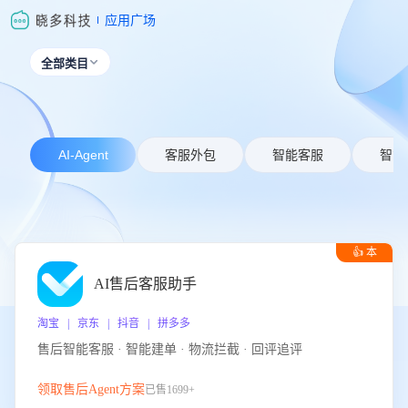
应用广场
全部类目

AI-Agent
客服外包
智能客服
智能
👍 本
周推荐
AI售后客服助手
淘宝 | 京东 | 抖音 | 拼多多
售后智能客服 · 智能建单 · 物流拦截 · 回评追评
领取售后Agent方案
已售1699+