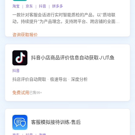
淘宝 | 京东 | 抖音 | 拼多多
一款针对客服会话进行实时智能质检的产品，以“质培联
动，持续提升”为产品理念，支持跨平台、跨店铺的全面、
实时、智能化质检，并根据质检结果形成质培联动，持续提
升客服团队的销服能力。
咨询获取报价
抖音小店商品评价信息自动获取-八爪鱼
抖音
抖店评价自动爬取 · 极速导出 · 深度分析
免费试用
已售99+
客服模拟接待训练-售后