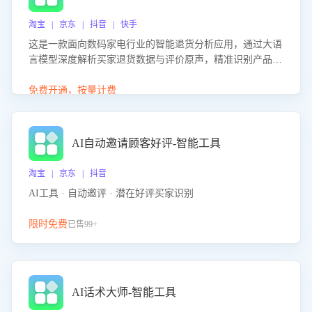
淘宝 | 京东 | 抖音 | 快手
这是一款面向数码家电行业的智能退货分析应用，通过大语
言模型深度解析买家退货数据与评价原声，精准识别产品质
量、描述不符、物流破损等核心退货原因，并输出可落地的
改进建议，通过挖掘用户痛点驱动产品迭代，从根本上降低
免费开通，按量计费
退货率，进而降低因技术差异或服务疏漏导致的退款率。
AI自动邀请顾客好评-智能工具
淘宝 | 京东 | 抖音
AI工具 · 自动邀评 · 潜在好评买家识别
限时免费
已售99+
AI话术大师-智能工具