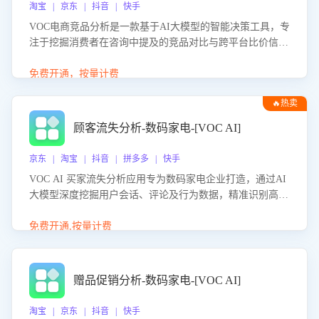
淘宝 | 京东 | 抖音 | 快手
VOC电商竞品分析是一款基于AI大模型的智能决策工具，专
注于挖掘消费者在咨询中提及的竞品对比与跨平台比价信
息。该应用能够精准识别被频繁对比的竞品品牌、咨询量、
商品信息，进行多维度交叉对比，并分析消费者的比价行
免费开通，按量计费
为。通过提供数据驱动的竞品洞察与差异化策略建议，帮助
🔥热卖
企业优化营销话术、突出产品与服务优势，有效提升咨询转
化率，避免陷入单纯价格竞争，实现精准扬长避短。
顾客流失分析-数码家电-[VOC AI]
京东 | 淘宝 | 抖音 | 拼多多 | 快手
VOC AI 买家流失分析应用专为数码家电企业打造，通过AI
大模型深度挖掘用户会话、评论及行为数据，精准识别高流
失风险客户，并定位流失原因：包括产品质量缺陷、售后响
应延迟、竞品价格冲击等。系统自动输出可落地的挽回策
免费开通,按量计费
略，迅速同步到店铺运营团队。
赠品促销分析-数码家电-[VOC AI]
淘宝 | 京东 | 抖音 | 快手