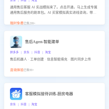
京东 | 抖音 | 淘宝
通用售后客服 AI 实战模拟来了。点击开通，马上生成专属
通用售后服务的剧本包。AI 买家模拟真实进线咨询，带您
的客服团队进行沉浸式训练，快速吃透功能咨询等售后场景
的应对要点，轻松提升服务能力。
限时免费
已售299+
售后Agent-智能建单
拼多多 | 京东 | 抖音 | 淘宝
售后机器人 · 工单创建 · 信息智能填充 · 图片同步上传
咨询体验
已售99+
客服模拟接待训练-厨房电器
京东 | 抖音 | 淘宝