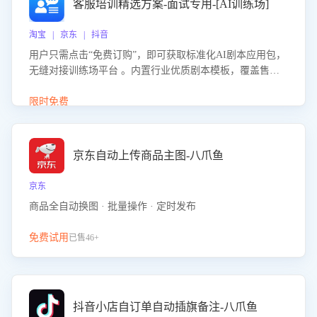
客服培训精选方案-面试专用-[AI训练场]
淘宝 | 京东 | 抖音
用户只需点击“免费订购”，即可获取标准化AI剧本应用包，
无缝对接训练场平台 。内置行业优质剧本模板，覆盖售前
咨询、售后处理等全场景，消除复杂部署流程，节省90%的
初始化时间，助力企业快速启动智能客服训练
限时免费
京东自动上传商品主图-八爪鱼
京东
商品全自动换图 · 批量操作 · 定时发布
免费试用
已售46+
抖音小店自订单自动插旗备注-八爪鱼