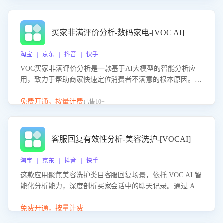
成效。系统可自动生成针对性改进策略，包括沟通话术优
化、流程规范及部门协同建议，从而提升客服团队舆情应对
能力，阻断差评扩散，维护品牌声誉，实现客户满意度的持
买家非满评价分析-数码家电-[VOC AI]
续提升。
淘宝 | 京东 | 抖音 | 快手
VOC买家非满评价分析是一款基于AI大模型的智能分析应
用，致力于帮助商家快速定位消费者不满意的根本原因。该
产品可自动识别非满评价中的关键问题，区别问题是否属于
客服原因或其它部门原因，明确责任归属，提供可落地的改
免费开通，按量计费
已售10+
进建议与策略方向。通过深入挖掘会话内容，商家可针对性
优化服务流程、提升客服质量，并协同相关部门推进体验整
改，有效提升客户满意度和店铺整体服务质量。
客服回复有效性分析-美容洗护-[VOCAI]
淘宝 | 京东 | 抖音 | 快手
这款应用聚焦美容洗护类目客服回复场景，依托 VOC AI 智
能化分析能力，深度剖析买家会话中的聊天记录。通过 AI
大模型精准定位客服在不同场景的理解与回应难点，评判解
答的有效性与完整性，输出针对性改进策略，助力商家快速
免费开通，按量计费
优化快捷话术，提升客服接待响应率与服务质量。