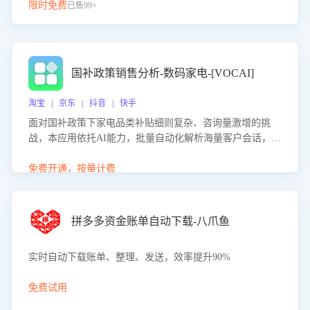
限时免费
已售99+
国补政策销售分析-数码家电-[VOCAI]
淘宝 | 京东 | 抖音 | 快手
面对国补政策下家电品类补贴细则复杂、咨询量激增的挑
战，本应用依托AI能力，批量自动化解析海量客户会话，精
准识别消费者对能以旧换新、补贴额度等政策的关注焦点与
购买意向，深度洞察决策动因。同时全面评估客服团队政策
免费开通，按量计费
解读准确性与响应效率，定位服务薄弱环节，为企业提供数
据驱动的策略优化建议与培训支持，助力提升政策响应速
度、客服转化能力及销售业绩。
拼多多资金账单自动下载-八爪鱼
实时自动下载账单、整理、发送，效率提升90%
免费试用