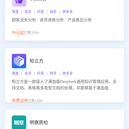
淘宝 | 京东 | 抖音 | 快手 | 拼多多
顾客流失分析 · 退货退款分析 · 产品售后分析
99元起
已售2950+
知立方
淘宝 | 京东 | 抖音 | 快手 | 拼多多
知立方是一款接入了满血版DeepSeek通用知识管理应用，支
持文档、表格等多类型文档的处理，并能够基于满血版
DeepSeek做知识应答。它能够为多种应用场景提供强大的知
识支持，帮助用户高效管理和利用知识资源。通过该产品，
免费试用
已售1288+
用户可以轻松实现文档的上传、分类、检索，提升知识管理
的智能化水平。
明察质检