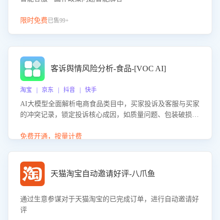
限时免费
已售99+
客诉舆情风险分析-食品-[VOC AI]
淘宝 | 京东 | 抖音 | 快手
AI大模型全面解析电商食品类目中，买家投诉及客服与买家
的冲突记录，锁定投诉核心成因，如质量问题、包装破损
等。同时，评估客服处理效果，生成优化策略，助力商家前
置差评防控，提升客户满意度。
免费开通，按量计费
天猫淘宝自动邀请好评-八爪鱼
通过生意参谋对于天猫淘宝的已完成订单，进行自动邀请好
评