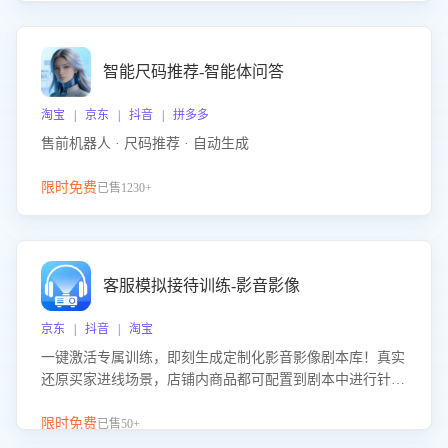
智能尺码推荐-智能体问答
淘宝 | 京东 | 抖音 | 拼多多
售前机器人 · 尺码推荐 · 自动生成
限时免费
已售1230+
客服模拟接待训练-影音影像
京东 | 抖音 | 淘宝
一键激活专属训练，即刻生成定制化影音影像剧本库！真实
还原买家进线场景，店铺内商品都可配置到剧本中进行针对
性训练，加强商品知识解答能力，提升客服售前转化率。点
击 “立即开通”，快速获取影音影像类目剧本，一键开启客服
限时免费
已售50+
培训。