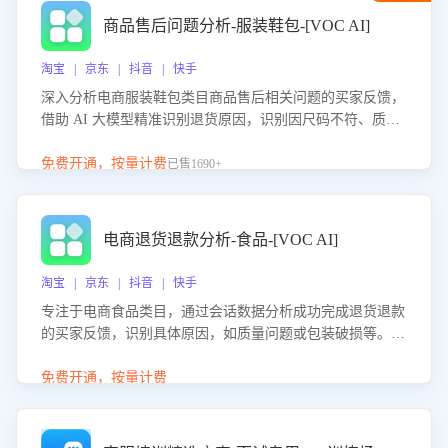
商品售后问题分析-服装鞋包-[VOC AI]
淘宝 | 京东 | 抖音 | 快手
深入分析电商服装鞋包类目商品售后相关问题的买家反馈，
借助 AI 大模型精准识别退货原因，识别因尺码不符、质量
问题等导致的退货原因，给出全方位优化产品与服务的建
议，助力商家优化产品或服务，实现销售额的显著提升。
免费开通，按量计费
已售1690+
电商退货退款分析-食品-[VOC AI]
淘宝 | 京东 | 抖音 | 快手
专注于电商食品类目，通过会话数据分析成功完成退货退款
的买家反馈，识别具体原因，如质量问题或包装破损等。结
合AI大模型，自动评估客服挽回效果，输出优化策略，助力
商家降低退款率，提升售后效率。
免费开通，按量计费