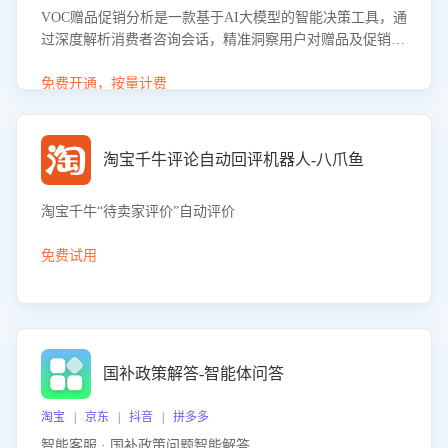
VOC赠品促销分析是一款基于AI大模型的智能决策工具，通
过深度解析消费者咨询会话，精准洞察用户对赠品及促销政
策的真实偏好与需求。该应用可识别高吸引力赠品和热门促
销诉求，帮助企业制定个性化赠品组合策略，优化资源投放
免费开通，按量计费
并淘汰低效赠品，在提升成交转化率的同时有效控制成本，
实现促销效果最大化。
淘宝千牛评论自动回评机器人-八爪鱼
淘宝千牛“待卖家评价”自动评价
免费试用
国补政策解答-智能体问答
淘宝 | 京东 | 抖音 | 拼多多
智能客服 · 国补政策问题智能解答