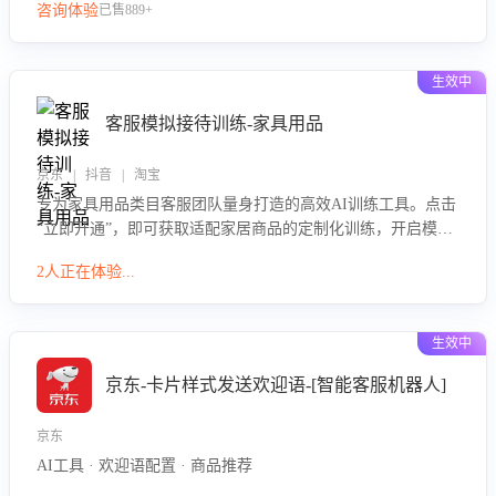
咨询体验
已售889+
生效中
客服模拟接待训练-家具用品
京东 | 抖音 | 淘宝
专为家具用品类目客服团队量身打造的高效AI训练工具。点击
“立即开通”，即可获取适配家居商品的定制化训练，开启模拟
真实客户对话的演练。针对性提升客服在家具用品功能、尺寸
2人正在体验...
参数咨询等高频场景下的专业应对能力。
生效中
京东-卡片样式发送欢迎语-[智能客服机器人]
京东
AI工具 · 欢迎语配置 · 商品推荐