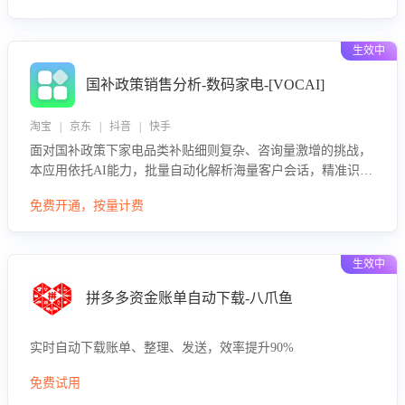
生效中
国补政策销售分析-数码家电-[VOCAI]
淘宝 | 京东 | 抖音 | 快手
面对国补政策下家电品类补贴细则复杂、咨询量激增的挑战，
本应用依托AI能力，批量自动化解析海量客户会话，精准识别
消费者对能以旧换新、补贴额度等政策的关注焦点与购买意
免费开通，按量计费
向，深度洞察决策动因。同时全面评估客服团队政策解读准确
性与响应效率，定位服务薄弱环节，为企业提供数据驱动的策
略优化建议与培训支持，助力提升政策响应速度、客服转化能
生效中
力及销售业绩。
拼多多资金账单自动下载-八爪鱼
实时自动下载账单、整理、发送，效率提升90%
免费试用