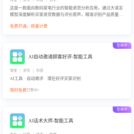
淘宝 | 京东 | 抖音 | 快手
这是一款面向数码家电行业的智能退货分析应用，通过大语言
模型深度解析买家退货数据与评价原声，精准识别产品质量、
描述不符、物流破损等核心退货原因，并输出可落地的改进建
免费开通，按量计费
议，通过挖掘用户痛点驱动产品迭代，从根本上降低退货率，
进而降低因技术差异或服务疏漏导致的退款率。
生效中
AI自动邀请顾客好评-智能工具
淘宝 | 京东 | 抖音
AI工具 · 自动邀评 · 潜在好评买家识别
限时免费
已售99+
生效中
AI话术大师-智能工具