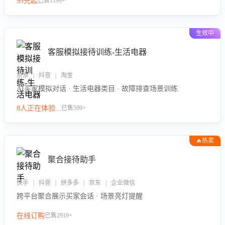
99元起
已售1199+
力。
生效中
客服模拟接待训练-生活电器
京东 | 抖音 | 淘宝
AI买家模拟对话 · 生活电器类目 · 故障排查场景训练
8人正在体验...
已售599+
🔥热卖
聚合接待助手
快手 | 抖音 | 拼多多 | 京东 | 企业微信
跨平台聚合展示买家会话 · 场景亮灯提醒
在线订购
已售2919+