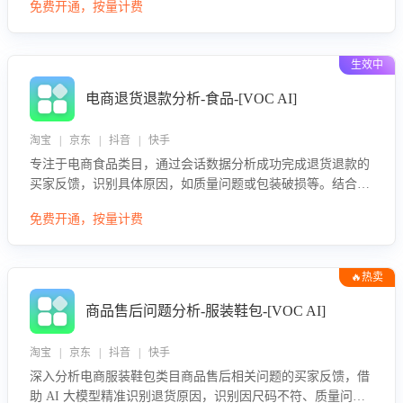
免费开通，按量计费
效性与完整性，输出针对性改进策略，助力商家快速优化快捷
话术，提升客服接待响应率与服务质量。
生效中
电商退货退款分析-食品-[VOC AI]
淘宝 | 京东 | 抖音 | 快手
专注于电商食品类目，通过会话数据分析成功完成退货退款的
买家反馈，识别具体原因，如质量问题或包装破损等。结合AI
大模型，自动评估客服挽回效果，输出优化策略，助力商家降
免费开通，按量计费
低退款率，提升售后效率。
🔥热卖
商品售后问题分析-服装鞋包-[VOC AI]
淘宝 | 京东 | 抖音 | 快手
深入分析电商服装鞋包类目商品售后相关问题的买家反馈，借
助 AI 大模型精准识别退货原因，识别因尺码不符、质量问题