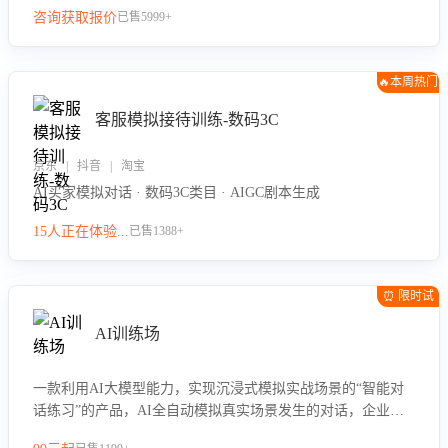
咨询获取报价
已售5999+
🔥本周热门
客服模拟接待训练-数码3C
京东 | 抖音 | 淘宝
AI买家模拟对话 · 数码3C类目 · AIGC剧本生成
15人正在体验...
已售1388+
⏰ 限时试
用
AI训练场
一款利用AI大模型能力，实现沉浸式模拟实战场景的“智能对
话练习”的产品，AI全自动模拟真实场景发生的对话，企业可
以帮助员工提升客服接待技巧，持续提升客服团队的销服能