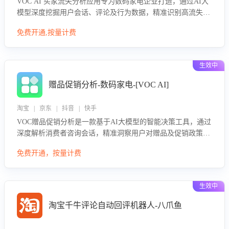
VOC AI 买家流失分析应用专为数码家电企业打造，通过AI大
模型深度挖掘用户会话、评论及行为数据，精准识别高流失风
险客户，并定位流失原因：包括产品质量缺陷、售后响应延
免费开通,按量计费
迟、竞品价格冲击等。系统自动输出可落地的挽回策略，迅速
同步到店铺运营团队。
生效中
赠品促销分析-数码家电-[VOC AI]
淘宝 | 京东 | 抖音 | 快手
VOC赠品促销分析是一款基于AI大模型的智能决策工具，通过
深度解析消费者咨询会话，精准洞察用户对赠品及促销政策的
真实偏好与需求。该应用可识别高吸引力赠品和热门促销诉
免费开通，按量计费
求，帮助企业制定个性化赠品组合策略，优化资源投放并淘汰
低效赠品，在提升成交转化率的同时有效控制成本，实现促销
效果最大化。
生效中
淘宝千牛评论自动回评机器人-八爪鱼