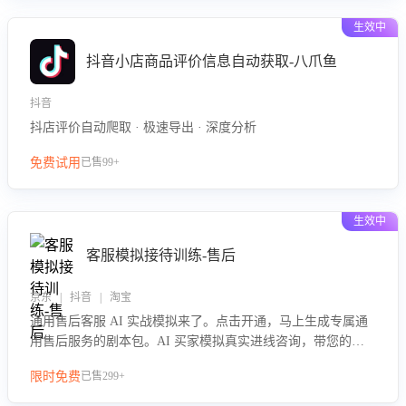
生效中
抖音小店商品评价信息自动获取-八爪鱼
抖音
抖店评价自动爬取 · 极速导出 · 深度分析
免费试用
已售99+
生效中
客服模拟接待训练-售后
京东 | 抖音 | 淘宝
通用售后客服 AI 实战模拟来了。点击开通，马上生成专属通
用售后服务的剧本包。AI 买家模拟真实进线咨询，带您的客
服团队进行沉浸式训练，快速吃透功能咨询等售后场景的应对
限时免费
已售299+
要点，轻松提升服务能力。