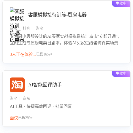
生效中
客服模拟接待训练-厨房电器
京东 | 抖音 | 淘宝
专为厨电客服设计的AI买家实战模拟系统！点击“立即开通”，
立刻生成专属厨电类目剧本，体验AI买家进线咨询真实场景训
练，快速掌握针对家用厨电商品的“功能咨询”等真实场景应对
3人正在体验...
已售1659+
技巧！
生效中
AI智能回评助手
淘宝 | 京东
AI工具 · 快捷高效回评 · 批量回复
面议
已售299+