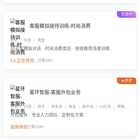
生效中
客服模拟接待训练-时尚消费
京东 | 抖音 | 淘宝
AI买家模拟对话 · 时尚消费类目 · 穿搭推荐场景训练
5人正在体验...
已售299+
🔥热卖
星环智服-客服外包业务
京东 | 抖音 | 快手 | 拼多多 | 淘宝 | 跨平台 | 小红书 | 得物 | 企业微信
外包服务 · 专业人力团队 · 定制化方案
咨询体验
已售2399+