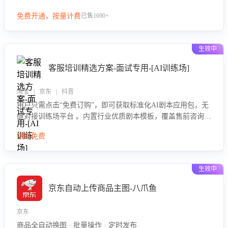
等导致的退货原因，给出全方位优化产品与服务的建议，助力
免费开通，按量计费
已售1690+
商家优化产品或服务，实现销售额的显著提升。
生效中
客服培训精选方案-面试专用-[AI训练场]
淘宝 | 京东 | 抖音
用户只需点击“免费订购”，即可获取标准化AI剧本应用包，无
缝对接训练场平台 。内置行业优质剧本模板，覆盖售前咨询、
售后处理等全场景，消除复杂部署流程，节省90%的初始化时
限时免费
间，助力企业快速启动智能客服训练
生效中
京东自动上传商品主图-八爪鱼
京东
商品全自动换图 · 批量操作 · 定时发布