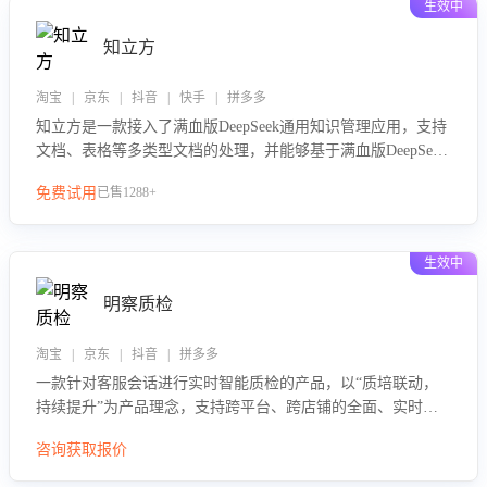
生效中
知立方
淘宝 | 京东 | 抖音 | 快手 | 拼多多
知立方是一款接入了满血版DeepSeek通用知识管理应用，支持
文档、表格等多类型文档的处理，并能够基于满血版DeepSeek
做知识应答。它能够为多种应用场景提供强大的知识支持，帮
免费试用
已售1288+
助用户高效管理和利用知识资源。通过该产品，用户可以轻松
实现文档的上传、分类、检索，提升知识管理的智能化水平。
生效中
明察质检
淘宝 | 京东 | 抖音 | 拼多多
一款针对客服会话进行实时智能质检的产品，以“质培联动，
持续提升”为产品理念，支持跨平台、跨店铺的全面、实时、
智能化质检，并根据质检结果形成质培联动，持续提升客服团
咨询获取报价
队的销服能力。