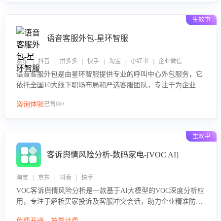
生效中
语音客服外包-星环智服
京东 | 抖音 | 拼多多 | 快手 | 淘宝 | 小红书 | 企业微信
语音客服外包是由星环智服提供专业的呼叫中心外包服务，它
依托全国10大线下职场布局和严选客服团队，专注于为企业提
供高效的语音呼叫解决方案。这项服务旨在通过专业的客服团
咨询体验
已售99+
队和智能工具提升语音客服服务效率和质量，帮助企业实现降
本增效。
生效中
客诉舆情风险分析-数码家电-[VOC AI]
淘宝 | 京东 | 抖音 | 快手
VOC客诉舆情风险分析是一款基于AI大模型的VOC深度分析应
用，专注于解析买家投诉及客服冲突会话，助力企业精准防控
舆情风险。该产品通过智能定位高风险会话、精准判别客户情
免费开通，按量计费