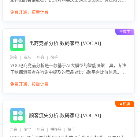
家补贴的会话数据，识别对购买决策的关键因素。通过AI大模
型评估客服在政策宣传、回应及互动中的表现，生成优化策
免费开通，按量计费
略，助力商家利用国补政策提升GMV。
生效中
电商竞品分析-数码家电-[VOC AI]
淘宝 | 京东 | 抖音 | 快手
VOC电商竞品分析是一款基于AI大模型的智能决策工具，专注
于挖掘消费者在咨询中提及的竞品对比与跨平台比价信息。该
应用能够精准识别被频繁对比的竞品品牌、咨询量、商品信
免费开通，按量计费
息，进行多维度交叉对比，并分析消费者的比价行为。通过提
供数据驱动的竞品洞察与差异化策略建议，帮助企业优化营销
话术、突出产品与服务优势，有效提升咨询转化率，避免陷入
🔥热卖
单纯价格竞争，实现精准扬长避短。
顾客流失分析-数码家电-[VOC AI]
京东 | 淘宝 | 抖音 | 拼多多 | 快手