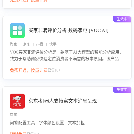
绪、归因争议根源，并客观评估客服应对合理性与成效。系统
可自动生成针对性改进策略，包括沟通话术优化、流程规范及
部门协同建议，从而提升客服团队舆情应对能力，阻断差评扩
生效中
散，维护品牌声誉，实现客户满意度的持续提升。
买家非满评价分析-数码家电-[VOC AI]
淘宝 | 京东 | 抖音 | 快手
VOC买家非满评价分析是一款基于AI大模型的智能分析应用，
致力于帮助商家快速定位消费者不满意的根本原因。该产品可
自动识别非满评价中的关键问题，区别问题是否属于客服原因
免费开通，按量计费
已售10+
或其它部门原因，明确责任归属，提供可落地的改进建议与策
略方向。通过深入挖掘会话内容，商家可针对性优化服务流
程、提升客服质量，并协同相关部门推进体验整改，有效提升
生效中
客户满意度和店铺整体服务质量。
京东-机器人支持富文本消息呈现
京东
问答配置工具 · 字体颜色设置 · 文本加粗