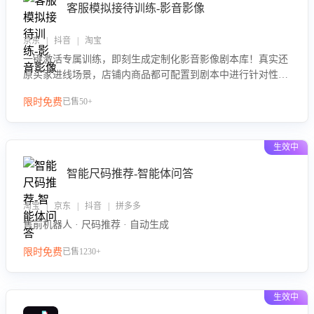
客服模拟接待训练-影音影像
京东 | 抖音 | 淘宝
一键激活专属训练，即刻生成定制化影音影像剧本库！真实还
原买家进线场景，店铺内商品都可配置到剧本中进行针对性训
练，加强商品知识解答能力，提升客服售前转化率。点击 “立
限时免费
已售50+
即开通”，快速获取影音影像类目剧本，一键开启客服培训。
生效中
智能尺码推荐-智能体问答
淘宝 | 京东 | 抖音 | 拼多多
售前机器人 · 尺码推荐 · 自动生成
限时免费
已售1230+
生效中