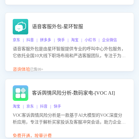
语音客服外包-星环智服
京东 | 抖音 | 拼多多 | 快手 | 淘宝 | 小红书 | 企业微信
语音客服外包是由星环智服提供专业的呼叫中心外包服务，
它依托全国10大线下职场布局和严选客服团队，专注于为企
业提供高效的语音呼叫解决方案。这项服务旨在通过专业的
客服团队和智能工具提升语音客服服务效率和质量，帮助企
咨询体验
已售99+
业实现降本增效。
客诉舆情风险分析-数码家电-[VOC AI]
淘宝 | 京东 | 抖音 | 快手
VOC客诉舆情风险分析是一款基于AI大模型的VOC深度分
析应用，专注于解析买家投诉及客服冲突会话，助力企业精
准防控舆情风险。该产品通过智能定位高风险会话、精准判
别客户情绪、归因争议根源，并客观评估客服应对合理性与
免费开通，按量计费