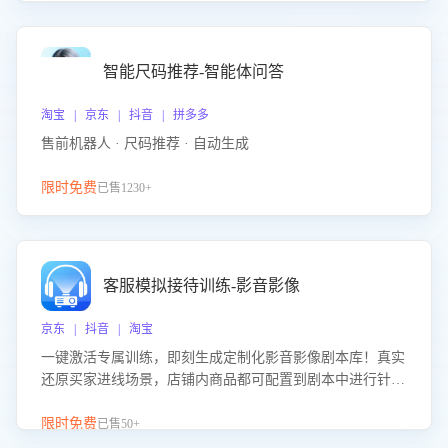
智能尺码推荐-智能体问答
淘宝 | 京东 | 抖音 | 拼多多
售前机器人 · 尺码推荐 · 自动生成
限时免费
已售1230+
客服模拟接待训练-影音影像
京东 | 抖音 | 淘宝
一键激活专属训练，即刻生成定制化影音影像剧本库！真实
还原买家进线场景，店铺内商品都可配置到剧本中进行针对
性训练，加强商品知识解答能力，提升客服售前转化率。点
击 “立即开通”，快速获取影音影像类目剧本，一键开启客服
限时免费
已售50+
培训。