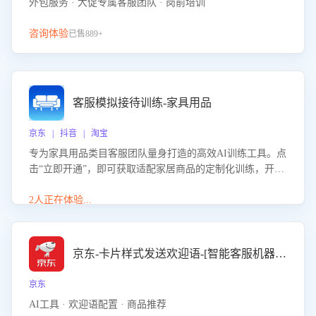
外包服务 · 大促专属客服团队 · 岗前培训
咨询体验
已售889+
客服模拟接待训练-家具用品
京东 | 抖音 | 淘宝
专为家具用品类目客服团队量身打造的高效AI训练工具。点
击“立即开通”，即可获取适配家居商品的定制化训练，开启
模拟真实客户对话的演练。针对性提升客服在家具用品功
能、尺寸参数咨询等高频场景下的专业应对能力。
2人正在体验...
京东-卡片样式发送欢迎语-[智能客服机器人]
京东
AI工具 · 欢迎语配置 · 商品推荐