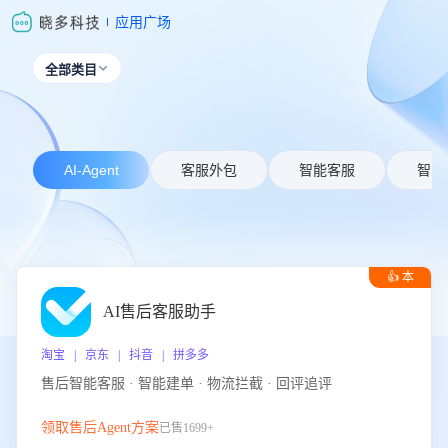
应用广场
全部类目

AI-Agent
客服外包
智能客服
智能
👍 本
周推荐
AI售后客服助手
淘宝 | 京东 | 抖音 | 拼多多
售后智能客服 · 智能建单 · 物流拦截 · 回评追评
领取售后Agent方案
已售1699+