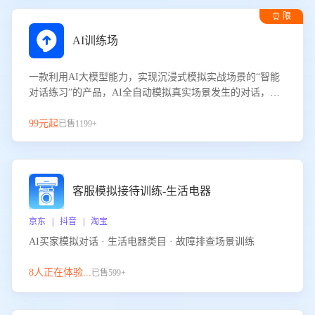
⏰ 限
时试用
AI训练场
一款利用AI大模型能力，实现沉浸式模拟实战场景的“智能
对话练习”的产品，AI全自动模拟真实场景发生的对话，企
业可以帮助员工提升客服接待技巧，持续提升客服团队的销
服能力。
99元起
已售1199+
客服模拟接待训练-生活电器
京东 | 抖音 | 淘宝
AI买家模拟对话 · 生活电器类目 · 故障排查场景训练
8人正在体验...
已售599+