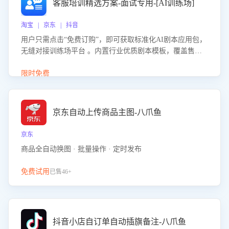
客服培训精选方案-面试专用-[AI训练场]
淘宝 | 京东 | 抖音
用户只需点击“免费订购”，即可获取标准化AI剧本应用包，
无缝对接训练场平台 。内置行业优质剧本模板，覆盖售前
咨询、售后处理等全场景，消除复杂部署流程，节省90%的
初始化时间，助力企业快速启动智能客服训练
限时免费
京东自动上传商品主图-八爪鱼
京东
商品全自动换图 · 批量操作 · 定时发布
免费试用
已售46+
抖音小店自订单自动插旗备注-八爪鱼