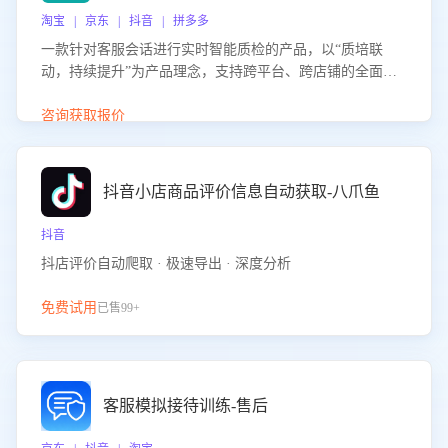
淘宝 | 京东 | 抖音 | 拼多多
一款针对客服会话进行实时智能质检的产品，以“质培联
动，持续提升”为产品理念，支持跨平台、跨店铺的全面、
实时、智能化质检，并根据质检结果形成质培联动，持续提
升客服团队的销服能力。
咨询获取报价
抖音小店商品评价信息自动获取-八爪鱼
抖音
抖店评价自动爬取 · 极速导出 · 深度分析
免费试用
已售99+
客服模拟接待训练-售后