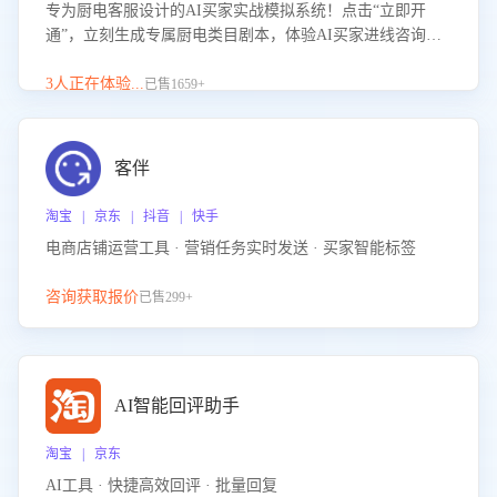
专为厨电客服设计的AI买家实战模拟系统！点击“立即开
通”，立刻生成专属厨电类目剧本，体验AI买家进线咨询真
实场景训练，快速掌握针对家用厨电商品的“功能咨询”等真
实场景应对技巧！
3人正在体验...
已售1659+
客伴
淘宝 | 京东 | 抖音 | 快手
电商店铺运营工具 · 营销任务实时发送 · 买家智能标签
咨询获取报价
已售299+
AI智能回评助手
淘宝 | 京东
AI工具 · 快捷高效回评 · 批量回复