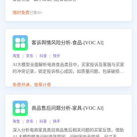
限时免费
已售99+
客诉舆情风险分析-食品-[VOC AI]
淘宝 | 京东 | 抖音 | 快手
AI大模型全面解析电商食品类目中，买家投诉及客服与买家
的冲突记录，锁定投诉核心成因，如质量问题、包装破损
等。同时，评估客服处理效果，生成优化策略，助力商家前
置差评防控，提升客户满意度。
免费开通，按量计费
商品售后问题分析-家具-[VOC AI]
淘宝 | 京东 | 抖音 | 快手
深入分析电商家具类目商品售后相关问题的买家反馈，借助
AI 大模型精准识别退货原因，识别因产品损坏、尺寸不符