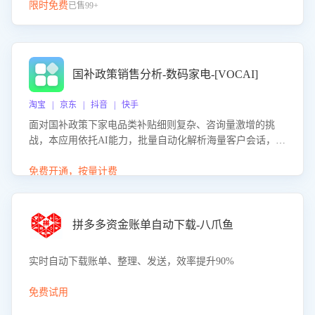
限时免费
已售99+
国补政策销售分析-数码家电-[VOCAI]
淘宝 | 京东 | 抖音 | 快手
面对国补政策下家电品类补贴细则复杂、咨询量激增的挑
战，本应用依托AI能力，批量自动化解析海量客户会话，精
准识别消费者对能以旧换新、补贴额度等政策的关注焦点与
购买意向，深度洞察决策动因。同时全面评估客服团队政策
免费开通，按量计费
解读准确性与响应效率，定位服务薄弱环节，为企业提供数
据驱动的策略优化建议与培训支持，助力提升政策响应速
度、客服转化能力及销售业绩。
拼多多资金账单自动下载-八爪鱼
实时自动下载账单、整理、发送，效率提升90%
免费试用