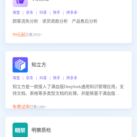
淘宝 | 京东 | 抖音 | 快手 | 拼多多
顾客流失分析 · 退货退款分析 · 产品售后分析
99元起
已售2950+
知立方
淘宝 | 京东 | 抖音 | 快手 | 拼多多
知立方是一款接入了满血版DeepSeek通用知识管理应用，支
持文档、表格等多类型文档的处理，并能够基于满血版
DeepSeek做知识应答。它能够为多种应用场景提供强大的知
识支持，帮助用户高效管理和利用知识资源。通过该产品，
免费试用
已售1288+
用户可以轻松实现文档的上传、分类、检索，提升知识管理
的智能化水平。
明察质检