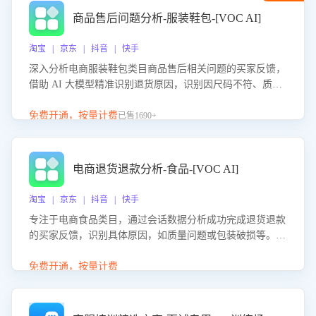
商品售后问题分析-服装鞋包-[VOC AI]
淘宝 | 京东 | 抖音 | 快手
深入分析电商服装鞋包类目商品售后相关问题的买家反馈，
借助 AI 大模型精准识别退货原因，识别因尺码不符、质量
问题等导致的退货原因，给出全方位优化产品与服务的建
议，助力商家优化产品或服务，实现销售额的显著提升。
免费开通，按量计费
已售1690+
电商退货退款分析-食品-[VOC AI]
淘宝 | 京东 | 抖音 | 快手
专注于电商食品类目，通过会话数据分析成功完成退货退款
的买家反馈，识别具体原因，如质量问题或包装破损等。结
合AI大模型，自动评估客服挽回效果，输出优化策略，助力
商家降低退款率，提升售后效率。
免费开通，按量计费