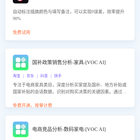
自动标注插旗颜色与填写备注，可以实现0误差，效率提升
90%
免费试用
国补政策销售分析-家具-[VOC AI]
淘宝 | 京东 | 抖音 | 快手
专注于电商家具类目，深度分析买家提及国补、地方补贴或
国家补贴的会话数据，识别对购买决策的关键因素。通过AI
大模型评估客服在政策宣传、回应及互动中的表现，生成优
化策略，助力商家利用国补政策提升GMV。
免费开通，按量计费
电商竞品分析-数码家电-[VOC AI]