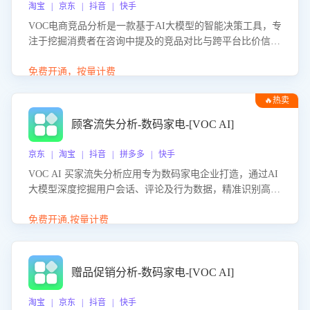
淘宝 | 京东 | 抖音 | 快手
VOC电商竞品分析是一款基于AI大模型的智能决策工具，专
注于挖掘消费者在咨询中提及的竞品对比与跨平台比价信
息。该应用能够精准识别被频繁对比的竞品品牌、咨询量、
商品信息，进行多维度交叉对比，并分析消费者的比价行
免费开通，按量计费
为。通过提供数据驱动的竞品洞察与差异化策略建议，帮助
🔥热卖
企业优化营销话术、突出产品与服务优势，有效提升咨询转
化率，避免陷入单纯价格竞争，实现精准扬长避短。
顾客流失分析-数码家电-[VOC AI]
京东 | 淘宝 | 抖音 | 拼多多 | 快手
VOC AI 买家流失分析应用专为数码家电企业打造，通过AI
大模型深度挖掘用户会话、评论及行为数据，精准识别高流
失风险客户，并定位流失原因：包括产品质量缺陷、售后响
应延迟、竞品价格冲击等。系统自动输出可落地的挽回策
免费开通,按量计费
略，迅速同步到店铺运营团队。
赠品促销分析-数码家电-[VOC AI]
淘宝 | 京东 | 抖音 | 快手