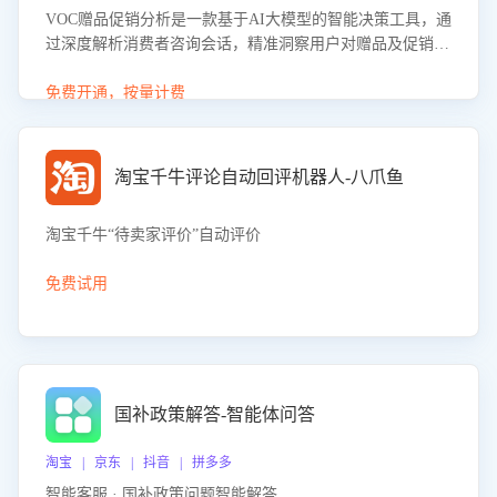
VOC赠品促销分析是一款基于AI大模型的智能决策工具，通
过深度解析消费者咨询会话，精准洞察用户对赠品及促销政
策的真实偏好与需求。该应用可识别高吸引力赠品和热门促
销诉求，帮助企业制定个性化赠品组合策略，优化资源投放
免费开通，按量计费
并淘汰低效赠品，在提升成交转化率的同时有效控制成本，
实现促销效果最大化。
淘宝千牛评论自动回评机器人-八爪鱼
淘宝千牛“待卖家评价”自动评价
免费试用
国补政策解答-智能体问答
淘宝 | 京东 | 抖音 | 拼多多
智能客服 · 国补政策问题智能解答