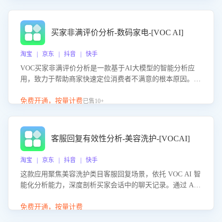
成效。系统可自动生成针对性改进策略，包括沟通话术优
化、流程规范及部门协同建议，从而提升客服团队舆情应对
能力，阻断差评扩散，维护品牌声誉，实现客户满意度的持
买家非满评价分析-数码家电-[VOC AI]
续提升。
淘宝 | 京东 | 抖音 | 快手
VOC买家非满评价分析是一款基于AI大模型的智能分析应
用，致力于帮助商家快速定位消费者不满意的根本原因。该
产品可自动识别非满评价中的关键问题，区别问题是否属于
客服原因或其它部门原因，明确责任归属，提供可落地的改
免费开通，按量计费
已售10+
进建议与策略方向。通过深入挖掘会话内容，商家可针对性
优化服务流程、提升客服质量，并协同相关部门推进体验整
改，有效提升客户满意度和店铺整体服务质量。
客服回复有效性分析-美容洗护-[VOCAI]
淘宝 | 京东 | 抖音 | 快手
这款应用聚焦美容洗护类目客服回复场景，依托 VOC AI 智
能化分析能力，深度剖析买家会话中的聊天记录。通过 AI
大模型精准定位客服在不同场景的理解与回应难点，评判解
答的有效性与完整性，输出针对性改进策略，助力商家快速
免费开通，按量计费
优化快捷话术，提升客服接待响应率与服务质量。