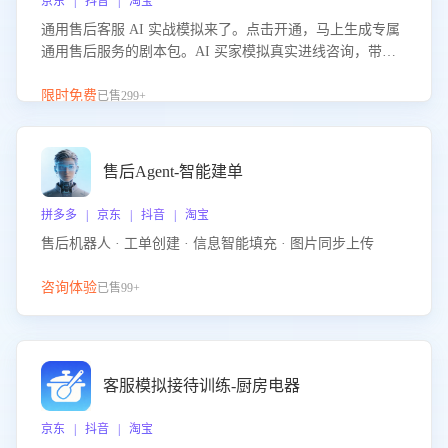
京东 | 抖音 | 淘宝
通用售后客服 AI 实战模拟来了。点击开通，马上生成专属
通用售后服务的剧本包。AI 买家模拟真实进线咨询，带您
的客服团队进行沉浸式训练，快速吃透功能咨询等售后场景
的应对要点，轻松提升服务能力。
限时免费
已售299+
售后Agent-智能建单
拼多多 | 京东 | 抖音 | 淘宝
售后机器人 · 工单创建 · 信息智能填充 · 图片同步上传
咨询体验
已售99+
客服模拟接待训练-厨房电器
京东 | 抖音 | 淘宝