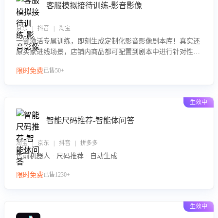
客服模拟接待训练-影音影像
京东 | 抖音 | 淘宝
一键激活专属训练，即刻生成定制化影音影像剧本库！真实还
原买家进线场景，店铺内商品都可配置到剧本中进行针对性训
练，加强商品知识解答能力，提升客服售前转化率。点击 “立
限时免费
已售50+
即开通”，快速获取影音影像类目剧本，一键开启客服培训。
生效中
智能尺码推荐-智能体问答
淘宝 | 京东 | 抖音 | 拼多多
售前机器人 · 尺码推荐 · 自动生成
限时免费
已售1230+
生效中