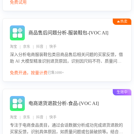
免费试用
🔥热卖
商品售后问题分析-服装鞋包-[VOC AI]
淘宝 | 京东 | 抖音 | 快手
深入分析电商服装鞋包类目商品售后相关问题的买家反馈，借
助 AI 大模型精准识别退货原因，识别因尺码不符、质量问题
等导致的退货原因，给出全方位优化产品与服务的建议，助力
免费开通，按量计费
已售1690+
商家优化产品或服务，实现销售额的显著提升。
生效中
电商退货退款分析-食品-[VOC AI]
淘宝 | 京东 | 抖音 | 快手
专注于电商食品类目，通过会话数据分析成功完成退货退款的
买家反馈，识别具体原因，如质量问题或包装破损等。结合AI