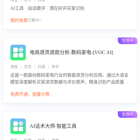
淘宝 | 京东 | 抖音
AI工具 · 自动邀评 · 潜在好评买家识别
限时免费
已售99+
生效中
电商退货退款分析-数码家电-[VOC AI]
淘宝 | 京东 | 抖音 | 快手
这是一款面向数码家电行业的智能退货分析应用，通过大语言
模型深度解析买家退货数据与评价原声，精准识别产品质量、
描述不符、物流破损等核心退货原因，并输出可落地的改进建
免费开通，按量计费
议，通过挖掘用户痛点驱动产品迭代，从根本上降低退货率，
进而降低因技术差异或服务疏漏导致的退款率。
生效中
AI话术大师-智能工具