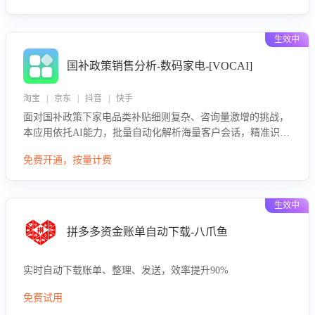
生效中
国补政策销售分析-数码家电-[VOCAI]
淘宝 | 京东 | 抖音 | 快手
面对国补政策下家电品类补贴细则复杂、咨询量激增的挑战，
本应用依托AI能力，批量自动化解析海量客户会话，精准识别
消费者对能以旧换新、补贴额度等政策的关注焦点与购买意
免费开通，按量计费
向，深度洞察决策动因。同时全面评估客服团队政策解读准确
性与响应效率，定位服务薄弱环节，为企业提供数据驱动的策
略优化建议与培训支持，助力提升政策响应速度、客服转化能
生效中
力及销售业绩。
拼多多资金账单自动下载-八爪鱼
实时自动下载账单、整理、发送，效率提升90%
免费试用