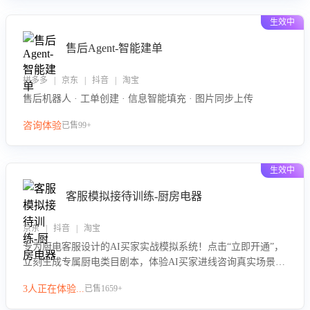
生效中
售后Agent-智能建单
拼多多 | 京东 | 抖音 | 淘宝
售后机器人 · 工单创建 · 信息智能填充 · 图片同步上传
咨询体验
已售99+
生效中
客服模拟接待训练-厨房电器
京东 | 抖音 | 淘宝
专为厨电客服设计的AI买家实战模拟系统！点击“立即开通”，
立刻生成专属厨电类目剧本，体验AI买家进线咨询真实场景训
练，快速掌握针对家用厨电商品的“功能咨询”等真实场景应对
3人正在体验...
已售1659+
技巧！