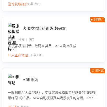
咨询获取报价
已售5999+
🔥本周热门
客服模拟接待训练-数码3C
京东 | 抖音 | 淘宝
AI买家模拟对话 · 数码3C类目 · AIGC剧本生成
15人正在体验...
已售1388+
⏰ 限时试
用
AI训练场
一款利用AI大模型能力，实现沉浸式模拟实战场景的“智能对
话练习”的产品，AI全自动模拟真实场景发生的对话，企业可
以帮助员工提升客服接待技巧，持续提升客服团队的销服能