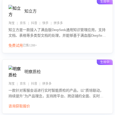
生效中
知立方
淘宝 | 京东 | 抖音 | 快手 | 拼多多
知立方是一款接入了满血版DeepSeek通用知识管理应用，支持
文档、表格等多类型文档的处理，并能够基于满血版DeepSeek
做知识应答。它能够为多种应用场景提供强大的知识支持，帮
免费试用
已售1288+
助用户高效管理和利用知识资源。通过该产品，用户可以轻松
实现文档的上传、分类、检索，提升知识管理的智能化水平。
生效中
明察质检
淘宝 | 京东 | 抖音 | 拼多多
一款针对客服会话进行实时智能质检的产品，以“质培联动，
持续提升”为产品理念，支持跨平台、跨店铺的全面、实时、
智能化质检，并根据质检结果形成质培联动，持续提升客服团
咨询获取报价
队的销服能力。