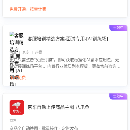
大模型，自动评估客服挽回效果，输出优化策略，助力商家降
免费开通，按量计费
低退款率，提升售后效率。
生效中
客服培训精选方案-面试专用-[AI训练场]
淘宝 | 京东 | 抖音
用户只需点击“免费订购”，即可获取标准化AI剧本应用包，无
缝对接训练场平台 。内置行业优质剧本模板，覆盖售前咨询、
售后处理等全场景，消除复杂部署流程，节省90%的初始化时
限时免费
间，助力企业快速启动智能客服训练
生效中
京东自动上传商品主图-八爪鱼
京东
商品全自动换图 · 批量操作 · 定时发布