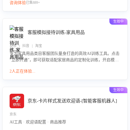
咨询体验
已售889+
生效中
客服模拟接待训练-家具用品
京东 | 抖音 | 淘宝
专为家具用品类目客服团队量身打造的高效AI训练工具。点击
“立即开通”，即可获取适配家居商品的定制化训练，开启模拟
真实客户对话的演练。针对性提升客服在家具用品功能、尺寸
2人正在体验...
参数咨询等高频场景下的专业应对能力。
生效中
京东-卡片样式发送欢迎语-[智能客服机器人]
京东
AI工具 · 欢迎语配置 · 商品推荐