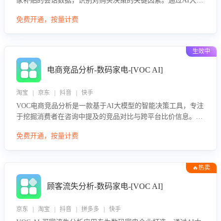
家补贴的会话数据，识别对购买决策的关键因素。通过AI大模
型评估客服在政策宣传、回应及互动中的表现，生成优化策
免费开通，按量计费
略，助力商家利用国补政策提升GMV。
生效中
电商竞品分析-数码家电-[VOC AI]
淘宝 | 京东 | 抖音 | 快手
VOC电商竞品分析是一款基于AI大模型的智能决策工具，专注
于挖掘消费者在咨询中提及的竞品对比与跨平台比价信息。该
应用能够精准识别被频繁对比的竞品品牌、咨询量、商品信
免费开通，按量计费
息，进行多维度交叉对比，并分析消费者的比价行为。通过提
供数据驱动的竞品洞察与差异化策略建议，帮助企业优化营销
话术、突出产品与服务优势，有效提升咨询转化率，避免陷入
🔥热卖
单纯价格竞争，实现精准扬长避短。
顾客流失分析-数码家电-[VOC AI]
京东 | 淘宝 | 抖音 | 拼多多 | 快手