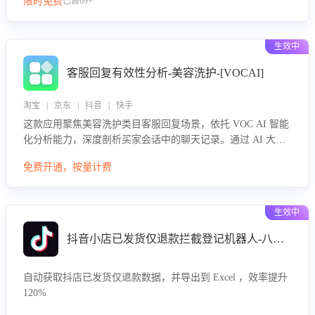
限时免费
已售69+
生效中
客服回复有效性分析-美容洗护-[VOCAI]
淘宝 | 京东 | 抖音 | 快手
这款应用聚焦美容洗护类目客服回复场景，依托 VOC AI 智能
化分析能力，深度剖析买家会话中的聊天记录。通过 AI 大模
型精准定位客服在不同场景的理解与回应难点，评判解答的有
免费开通，按量计费
效性与完整性，输出针对性改进策略，助力商家快速优化快捷
话术，提升客服接待响应率与服务质量。
生效中
抖音小店已发货仅退款拦截登记机器人-八爪鱼
自动获取抖店已发货仅退款数据，并导出到 Excel ，效率提升
120%