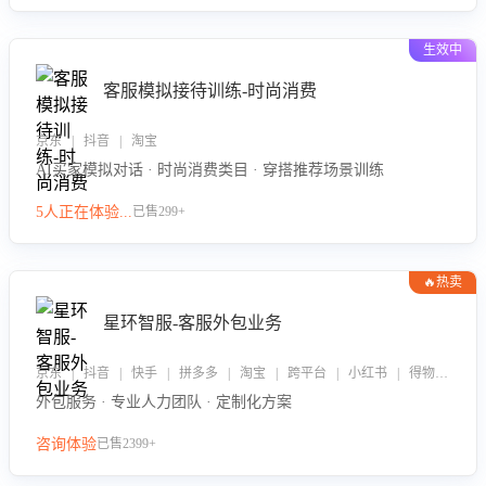
生效中
客服模拟接待训练-时尚消费
京东 | 抖音 | 淘宝
AI买家模拟对话 · 时尚消费类目 · 穿搭推荐场景训练
5人正在体验...
已售299+
🔥热卖
星环智服-客服外包业务
京东 | 抖音 | 快手 | 拼多多 | 淘宝 | 跨平台 | 小红书 | 得物 | 企业微信
外包服务 · 专业人力团队 · 定制化方案
咨询体验
已售2399+