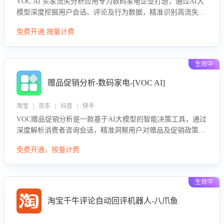
VOC AI 买家流失分析应用专为数码家电企业打造，通过AI大
模型深度挖掘用户会话、评论及行为数据，精准识别高流失风
险客户，并定位流失原因：包括产品质量缺陷、售后响应延
免费开通,按量计费
迟、竞品价格冲击等。系统自动输出可落地的挽回策略，迅速
同步到店铺运营团队。
生效中
赠品促销分析-数码家电-[VOC AI]
淘宝 | 京东 | 抖音 | 快手
VOC赠品促销分析是一款基于AI大模型的智能决策工具，通过
深度解析消费者咨询会话，精准洞察用户对赠品及促销政策的
真实偏好与需求。该应用可识别高吸引力赠品和热门促销诉
免费开通，按量计费
求，帮助企业制定个性化赠品组合策略，优化资源投放并淘汰
低效赠品，在提升成交转化率的同时有效控制成本，实现促销
效果最大化。
生效中
淘宝千牛评论自动回评机器人-八爪鱼