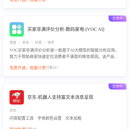
绪、归因争议根源，并客观评估客服应对合理性与成效。系统
可自动生成针对性改进策略，包括沟通话术优化、流程规范及
部门协同建议，从而提升客服团队舆情应对能力，阻断差评扩
生效中
散，维护品牌声誉，实现客户满意度的持续提升。
买家非满评价分析-数码家电-[VOC AI]
淘宝 | 京东 | 抖音 | 快手
VOC买家非满评价分析是一款基于AI大模型的智能分析应用，
致力于帮助商家快速定位消费者不满意的根本原因。该产品可
自动识别非满评价中的关键问题，区别问题是否属于客服原因
免费开通，按量计费
已售10+
或其它部门原因，明确责任归属，提供可落地的改进建议与策
略方向。通过深入挖掘会话内容，商家可针对性优化服务流
程、提升客服质量，并协同相关部门推进体验整改，有效提升
生效中
客户满意度和店铺整体服务质量。
京东-机器人支持富文本消息呈现
京东
问答配置工具 · 字体颜色设置 · 文本加粗