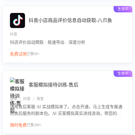
生效中
抖音小店商品评价信息自动获取-八爪鱼
抖音
抖店评价自动爬取 · 极速导出 · 深度分析
免费试用
已售99+
生效中
客服模拟接待训练-售后
京东 | 抖音 | 淘宝
通用售后客服 AI 实战模拟来了。点击开通，马上生成专属通
用售后服务的剧本包。AI 买家模拟真实进线咨询，带您的客
服团队进行沉浸式训练，快速吃透功能咨询等售后场景的应对
限时免费
已售299+
要点，轻松提升服务能力。