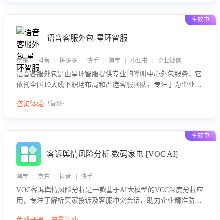
生效中
语音客服外包-星环智服
京东 | 抖音 | 拼多多 | 快手 | 淘宝 | 小红书 | 企业微信
语音客服外包是由星环智服提供专业的呼叫中心外包服务，它
依托全国10大线下职场布局和严选客服团队，专注于为企业提
供高效的语音呼叫解决方案。这项服务旨在通过专业的客服团
咨询体验
已售99+
队和智能工具提升语音客服服务效率和质量，帮助企业实现降
本增效。
生效中
客诉舆情风险分析-数码家电-[VOC AI]
淘宝 | 京东 | 抖音 | 快手
VOC客诉舆情风险分析是一款基于AI大模型的VOC深度分析应
用，专注于解析买家投诉及客服冲突会话，助力企业精准防控
舆情风险。该产品通过智能定位高风险会话、精准判别客户情
免费开通，按量计费