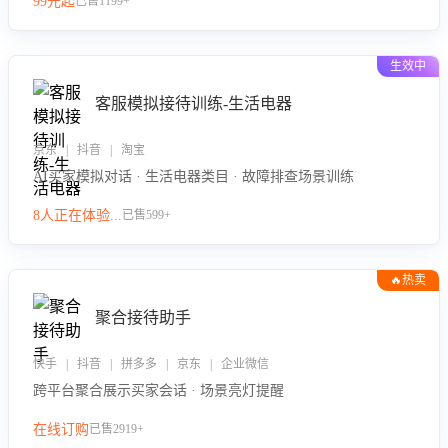
99元起
已售1199+
力。
生效中
客服模拟接待训练-生活电器
京东 | 抖音 | 淘宝
AI买家模拟对话 · 生活电器类目 · 故障排查场景训练
8人正在体验...
已售599+
🔥热卖
聚合接待助手
快手 | 抖音 | 拼多多 | 京东 | 企业微信
跨平台聚合展示买家会话 · 场景亮灯提醒
在线订购
已售2919+