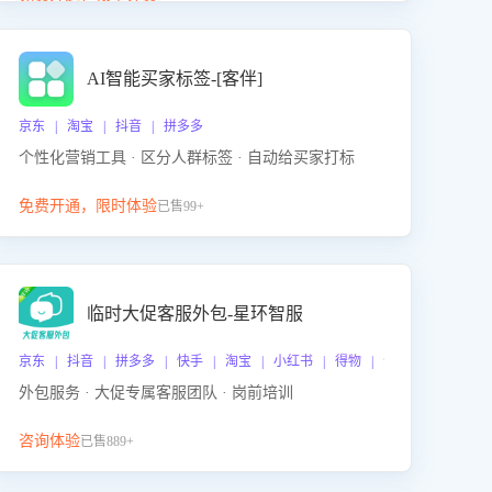
动产品迭代，从根本上降低退货率，进而降低因技术
差异或服务疏漏导致的退款率。
AI智能买家标签-[客伴]
京东 | 淘宝 | 抖音 | 拼多多
个性化营销工具 · 区分人群标签 · 自动给买家打标
免费开通，限时体验
已售99+
临时大促客服外包-星环智服
京东 | 抖音 | 拼多多 | 快手 | 淘宝 | 小红书 | 得物 | 企业微信
外包服务 · 大促专属客服团队 · 岗前培训
咨询体验
已售889+