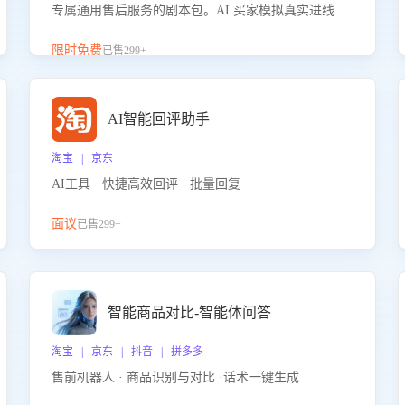
专属通用售后服务的剧本包。AI 买家模拟真实进线咨
询，带您的客服团队进行沉浸式训练，快速吃透功能
咨询等售后场景的应对要点，轻松提升服务能力。
限时免费
已售299+
AI智能回评助手
淘宝 | 京东
AI工具 · 快捷高效回评 · 批量回复
面议
已售299+
智能商品对比-智能体问答
淘宝 | 京东 | 抖音 | 拼多多
售前机器人 · 商品识别与对比 ·话术一键生成