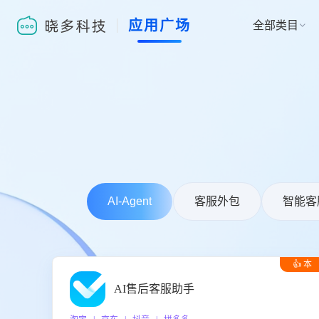
应用广场
全部类目

AI-Agent
客服外包
智能客
👍 本
周推荐
AI售后客服助手