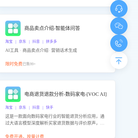
商品卖点介绍-智能体问答
淘宝 | 京东 | 抖音 | 拼多多
AI工具 · 商品卖点介绍· 营销话术生成
限时免费
已售99+
电商退货退款分析-数码家电-[VOC AI]
淘宝 | 京东 | 抖音 | 快手
这是一款面向数码家电行业的智能退货分析应用，通
过大语言模型深度解析买家退货数据与评价原声，精
准识别产品质量、描述不符、物流破损等核心退货原
因，并输出可落地的改进建议，通过挖掘用户痛点驱
免费开通，按量计费