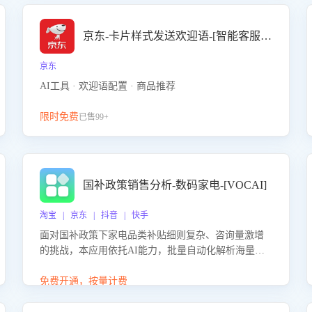
京东-卡片样式发送欢迎语-[智能客服机器人]
京东
AI工具 · 欢迎语配置 · 商品推荐
限时免费
已售99+
国补政策销售分析-数码家电-[VOCAI]
淘宝 | 京东 | 抖音 | 快手
面对国补政策下家电品类补贴细则复杂、咨询量激增
的挑战，本应用依托AI能力，批量自动化解析海量客
户会话，精准识别消费者对能以旧换新、补贴额度等
政策的关注焦点与购买意向，深度洞察决策动因。同
免费开通，按量计费
时全面评估客服团队政策解读准确性与响应效率，定
位服务薄弱环节，为企业提供数据驱动的策略优化建