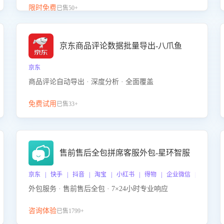
升客服售前转化率。点击 “立即开通”，快速获取影音
限时免费
已售50+
影像类目剧本，一键开启客服培训。
京东商品评论数据批量导出-八爪鱼
京东
商品评论自动导出 · 深度分析 · 全面覆盖
免费试用
已售33+
售前售后全包拼席客服外包-星环智服
京东 | 快手 | 抖音 | 淘宝 | 小红书 | 得物 | 企业微信 | 跨平台
外包服务 · 售前售后全包 · 7×24小时专业响应
咨询体验
已售1799+