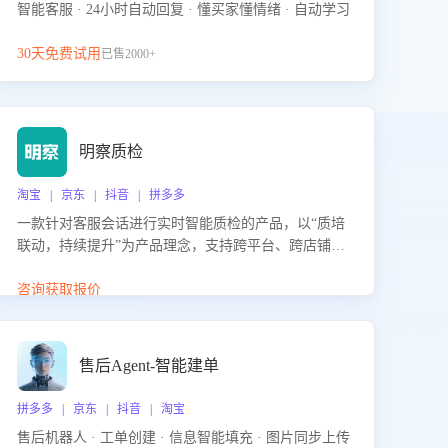
智能客服 · 24小时自动回复 · 懂买家懂情绪 · 自动学习
30天免费试用
已售2000+
明察质检
淘宝 | 京东 | 抖音 | 拼多多
一款针对客服会话进行实时智能质检的产品，以“质培
联动，持续提升”为产品理念，支持跨平台、跨店铺的
全面、实时、智能化质检，并根据质检结果形成质培
联动，持续提升客服团队的销服能力。
咨询获取报价
售后Agent-智能建单
拼多多 | 京东 | 抖音 | 淘宝
售后机器人 · 工单创建 · 信息智能填充 · 图片同步上传