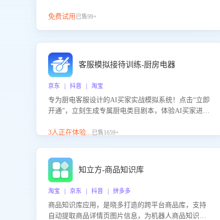
免费试用
已售99+
客服模拟接待训练-厨房电器
京东 | 抖音 | 淘宝
专为厨电客服设计的AI买家实战模拟系统！点击“立即
开通”，立刻生成专属厨电类目剧本，体验AI买家进线
咨询真实场景训练，快速掌握针对家用厨电商品的“功
能咨询”等真实场景应对技巧！
3人正在体验...
已售1659+
知立方-商品知识库
淘宝 | 京东 | 抖音 | 拼多多
商品知识库应用，是晓多打造的跨平台商品库，支持
自动提取商品详情页图片信息，为机器人商品知识问