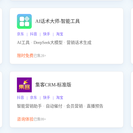
AI话术大师-智能工具
京东 | 抖音 | 快手 | 淘宝
AI工具 · DeepSeek大模型 · 营销话术生成
限时免费
已售28+
集客CRM-标准版
抖音 | 京东 | 快手 | 淘宝
智能营销助手 · 自动催付 · 会员营销 · 直播预告
咨询体验
已售99+