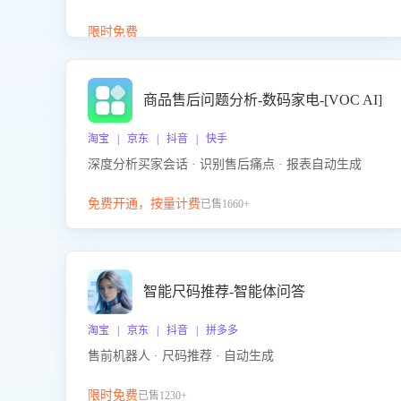
答、商品卖点介绍等智能体提供完整、全面、准确的
商品知识。
限时免费
商品售后问题分析-数码家电-[VOC AI]
淘宝 | 京东 | 抖音 | 快手
深度分析买家会话 · 识别售后痛点 · 报表自动生成
免费开通，按量计费
已售1660+
智能尺码推荐-智能体问答
淘宝 | 京东 | 抖音 | 拼多多
售前机器人 · 尺码推荐 · 自动生成
限时免费
已售1230+