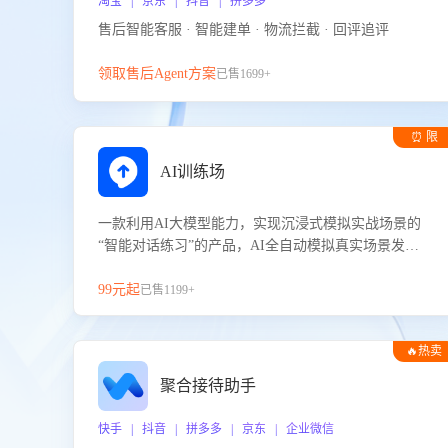
淘宝 | 京东 | 抖音 | 拼多多
售后智能客服 · 智能建单 · 物流拦截 · 回评追评
领取售后Agent方案
已售1699+
⏰ 限
时试用
AI训练场
一款利用AI大模型能力，实现沉浸式模拟实战场景的
“智能对话练习”的产品，AI全自动模拟真实场景发生
的对话，企业可以帮助员工提升客服接待技巧，持续
提升客服团队的销服能力。
99元起
已售1199+
🔥热卖
聚合接待助手
快手 | 抖音 | 拼多多 | 京东 | 企业微信