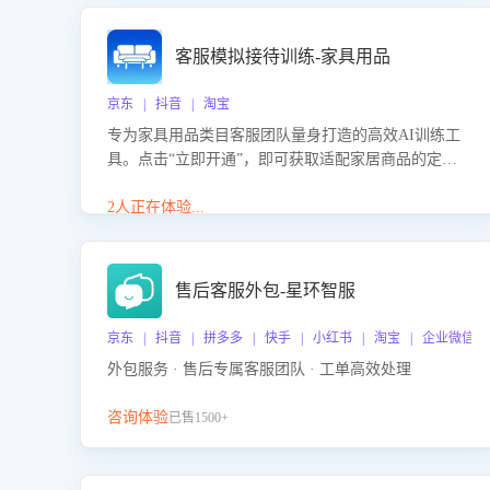
客服模拟接待训练-家具用品
京东 | 抖音 | 淘宝
专为家具用品类目客服团队量身打造的高效AI训练工
具。点击“立即开通”，即可获取适配家居商品的定制
化训练，开启模拟真实客户对话的演练。针对性提升
客服在家具用品功能、尺寸参数咨询等高频场景下的
2人正在体验...
专业应对能力。
售后客服外包-星环智服
京东 | 抖音 | 拼多多 | 快手 | 小红书 | 淘宝 | 企业微信
外包服务 · 售后专属客服团队 · 工单高效处理
咨询体验
已售1500+