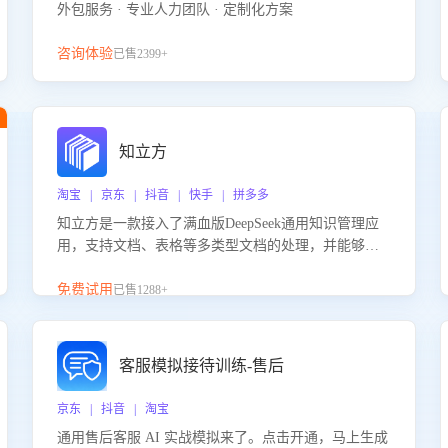
外包服务 · 专业人力团队 · 定制化方案
咨询体验
已售2399+
知立方
淘宝 | 京东 | 抖音 | 快手 | 拼多多
知立方是一款接入了满血版DeepSeek通用知识管理应
用，支持文档、表格等多类型文档的处理，并能够基
于满血版DeepSeek做知识应答。它能够为多种应用场
景提供强大的知识支持，帮助用户高效管理和利用知
免费试用
已售1288+
识资源。通过该产品，用户可以轻松实现文档的上
传、分类、检索，提升知识管理的智能化水平。
客服模拟接待训练-售后
京东 | 抖音 | 淘宝
通用售后客服 AI 实战模拟来了。点击开通，马上生成