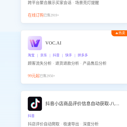
跨平台聚合展示买家会话 · 场景亮灯提醒
在线订购
已售2919+
🔥热卖
VOC.AI
淘宝 | 京东 | 抖音 | 快手 | 拼多多
顾客流失分析 · 退货退款分析 · 产品售后分析
99元起
已售2950+
抖音小店商品评价信息自动获取-八爪鱼
抖音
抖店评价自动爬取 · 极速导出 · 深度分析