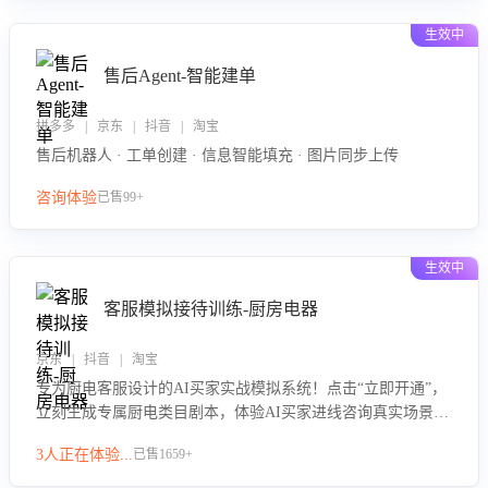
生效中
售后Agent-智能建单
拼多多 | 京东 | 抖音 | 淘宝
售后机器人 · 工单创建 · 信息智能填充 · 图片同步上传
咨询体验
已售99+
生效中
客服模拟接待训练-厨房电器
京东 | 抖音 | 淘宝
专为厨电客服设计的AI买家实战模拟系统！点击“立即开通”，
立刻生成专属厨电类目剧本，体验AI买家进线咨询真实场景训
练，快速掌握针对家用厨电商品的“功能咨询”等真实场景应对
3人正在体验...
已售1659+
技巧！