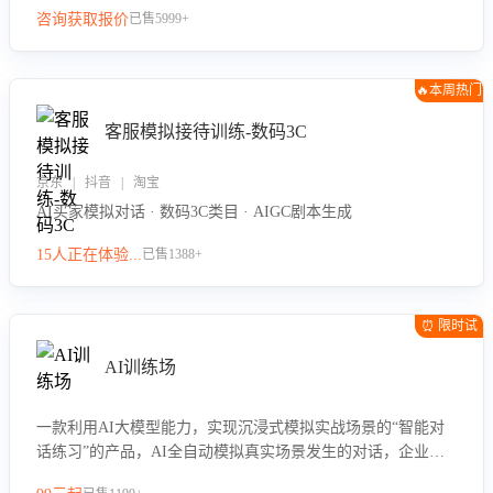
咨询获取报价
已售5999+
🔥本周热门
客服模拟接待训练-数码3C
京东 | 抖音 | 淘宝
AI买家模拟对话 · 数码3C类目 · AIGC剧本生成
15人正在体验...
已售1388+
⏰ 限时试
用
AI训练场
一款利用AI大模型能力，实现沉浸式模拟实战场景的“智能对
话练习”的产品，AI全自动模拟真实场景发生的对话，企业可
以帮助员工提升客服接待技巧，持续提升客服团队的销服能