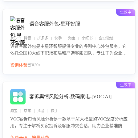
生效中
语音客服外包-星环智服
京东 | 抖音 | 拼多多 | 快手 | 淘宝 | 小红书 | 企业微信
语音客服外包是由星环智服提供专业的呼叫中心外包服务，它
依托全国10大线下职场布局和严选客服团队，专注于为企业提
供高效的语音呼叫解决方案。这项服务旨在通过专业的客服团
咨询体验
已售99+
队和智能工具提升语音客服服务效率和质量，帮助企业实现降
本增效。
生效中
客诉舆情风险分析-数码家电-[VOC AI]
淘宝 | 京东 | 抖音 | 快手
VOC客诉舆情风险分析是一款基于AI大模型的VOC深度分析应
用，专注于解析买家投诉及客服冲突会话，助力企业精准防控
舆情风险。该产品通过智能定位高风险会话、精准判别客户情
免费开通，按量计费