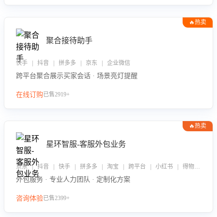
🔥热卖
聚合接待助手
快手 | 抖音 | 拼多多 | 京东 | 企业微信
跨平台聚合展示买家会话 · 场景亮灯提醒
在线订购
已售2919+
🔥热卖
星环智服-客服外包业务
京东 | 抖音 | 快手 | 拼多多 | 淘宝 | 跨平台 | 小红书 | 得物 | 企业微信
外包服务 · 专业人力团队 · 定制化方案
咨询体验
已售2399+