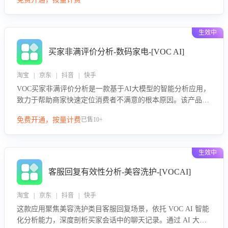
绪、归因争议根源，并客观评估客服应对合理性与成效。系统
可自动生成针对性改进策略，包括沟通话术优化、流程规范及
部门协同建议，从而提升客服团队舆情应对能力，阻断差评扩
生效中
散，维护品牌声誉，实现客户满意度的持续提升。
买家非满评价分析-数码家电-[VOC AI]
淘宝 | 京东 | 抖音 | 快手
VOC买家非满评价分析是一款基于AI大模型的智能分析应用，
致力于帮助商家快速定位消费者不满意的根本原因。该产品可
自动识别非满评价中的关键问题，区别问题是否属于客服原因
免费开通，按量计费
已售10+
或其它部门原因，明确责任归属，提供可落地的改进建议与策
略方向。通过深入挖掘会话内容，商家可针对性优化服务流
程、提升客服质量，并协同相关部门推进体验整改，有效提升
生效中
客户满意度和店铺整体服务质量。
客服回复有效性分析-美容洗护-[VOCAI]
淘宝 | 京东 | 抖音 | 快手
这款应用聚焦美容洗护类目客服回复场景，依托 VOC AI 智能
化分析能力，深度剖析买家会话中的聊天记录。通过 AI 大模