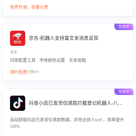
型精准定位客服在不同场景的理解与回应难点，评判解答的有
免费开通，按量计费
效性与完整性，输出针对性改进策略，助力商家快速优化快捷
话术，提升客服接待响应率与服务质量。
生效中
京东-机器人支持富文本消息呈现
京东
问答配置工具 · 字体颜色设置 · 文本加粗
限时免费
已售69+
生效中
抖音小店已发货仅退款拦截登记机器人-八爪鱼
自动获取抖店已发货仅退款数据，并导出到 Excel ，效率提升
120%