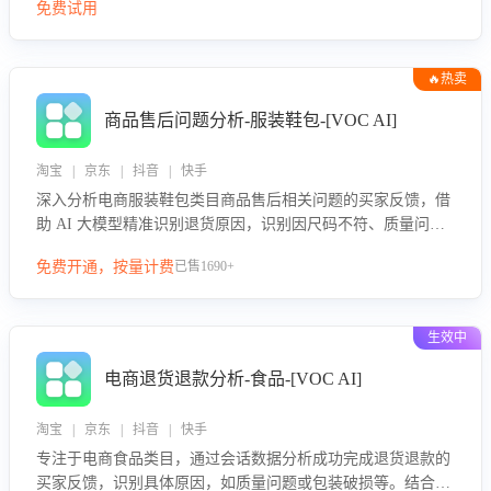
免费试用
🔥热卖
商品售后问题分析-服装鞋包-[VOC AI]
淘宝 | 京东 | 抖音 | 快手
深入分析电商服装鞋包类目商品售后相关问题的买家反馈，借
助 AI 大模型精准识别退货原因，识别因尺码不符、质量问题
等导致的退货原因，给出全方位优化产品与服务的建议，助力
免费开通，按量计费
已售1690+
商家优化产品或服务，实现销售额的显著提升。
生效中
电商退货退款分析-食品-[VOC AI]
淘宝 | 京东 | 抖音 | 快手
专注于电商食品类目，通过会话数据分析成功完成退货退款的
买家反馈，识别具体原因，如质量问题或包装破损等。结合AI