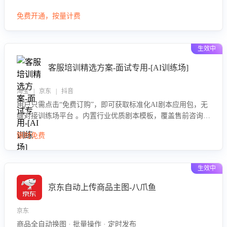
大模型，自动评估客服挽回效果，输出优化策略，助力商家降
免费开通，按量计费
低退款率，提升售后效率。
生效中
客服培训精选方案-面试专用-[AI训练场]
淘宝 | 京东 | 抖音
用户只需点击“免费订购”，即可获取标准化AI剧本应用包，无
缝对接训练场平台 。内置行业优质剧本模板，覆盖售前咨询、
售后处理等全场景，消除复杂部署流程，节省90%的初始化时
限时免费
间，助力企业快速启动智能客服训练
生效中
京东自动上传商品主图-八爪鱼
京东
商品全自动换图 · 批量操作 · 定时发布