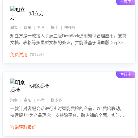
生效中
知立方
淘宝 | 京东 | 抖音 | 快手 | 拼多多
知立方是一款接入了满血版DeepSeek通用知识管理应用，支持
文档、表格等多类型文档的处理，并能够基于满血版DeepSeek
做知识应答。它能够为多种应用场景提供强大的知识支持，帮
免费试用
已售1288+
助用户高效管理和利用知识资源。通过该产品，用户可以轻松
实现文档的上传、分类、检索，提升知识管理的智能化水平。
生效中
明察质检
淘宝 | 京东 | 抖音 | 拼多多
一款针对客服会话进行实时智能质检的产品，以“质培联动，
持续提升”为产品理念，支持跨平台、跨店铺的全面、实时、
智能化质检，并根据质检结果形成质培联动，持续提升客服团
咨询获取报价
队的销服能力。