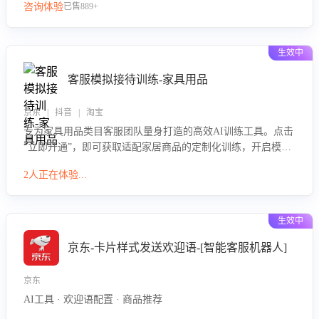
咨询体验
已售889+
生效中
客服模拟接待训练-家具用品
京东 | 抖音 | 淘宝
专为家具用品类目客服团队量身打造的高效AI训练工具。点击
“立即开通”，即可获取适配家居商品的定制化训练，开启模拟
真实客户对话的演练。针对性提升客服在家具用品功能、尺寸
2人正在体验...
参数咨询等高频场景下的专业应对能力。
生效中
京东-卡片样式发送欢迎语-[智能客服机器人]
京东
AI工具 · 欢迎语配置 · 商品推荐