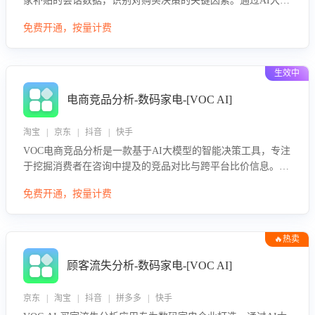
家补贴的会话数据，识别对购买决策的关键因素。通过AI大模
型评估客服在政策宣传、回应及互动中的表现，生成优化策
免费开通，按量计费
略，助力商家利用国补政策提升GMV。
生效中
电商竞品分析-数码家电-[VOC AI]
淘宝 | 京东 | 抖音 | 快手
VOC电商竞品分析是一款基于AI大模型的智能决策工具，专注
于挖掘消费者在咨询中提及的竞品对比与跨平台比价信息。该
应用能够精准识别被频繁对比的竞品品牌、咨询量、商品信
免费开通，按量计费
息，进行多维度交叉对比，并分析消费者的比价行为。通过提
供数据驱动的竞品洞察与差异化策略建议，帮助企业优化营销
话术、突出产品与服务优势，有效提升咨询转化率，避免陷入
🔥热卖
单纯价格竞争，实现精准扬长避短。
顾客流失分析-数码家电-[VOC AI]
京东 | 淘宝 | 抖音 | 拼多多 | 快手