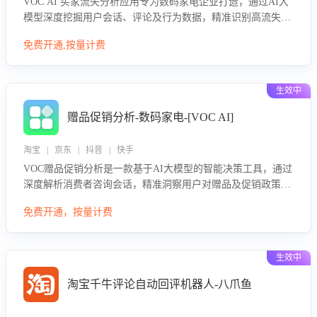
VOC AI 买家流失分析应用专为数码家电企业打造，通过AI大
模型深度挖掘用户会话、评论及行为数据，精准识别高流失风
险客户，并定位流失原因：包括产品质量缺陷、售后响应延
免费开通,按量计费
迟、竞品价格冲击等。系统自动输出可落地的挽回策略，迅速
同步到店铺运营团队。
生效中
赠品促销分析-数码家电-[VOC AI]
淘宝 | 京东 | 抖音 | 快手
VOC赠品促销分析是一款基于AI大模型的智能决策工具，通过
深度解析消费者咨询会话，精准洞察用户对赠品及促销政策的
真实偏好与需求。该应用可识别高吸引力赠品和热门促销诉
免费开通，按量计费
求，帮助企业制定个性化赠品组合策略，优化资源投放并淘汰
低效赠品，在提升成交转化率的同时有效控制成本，实现促销
效果最大化。
生效中
淘宝千牛评论自动回评机器人-八爪鱼