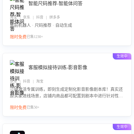
智能尺码推荐-智能体问答
淘宝 | 京东 | 抖音 | 拼多多
售前机器人 · 尺码推荐 · 自动生成
限时免费
已售1230+
生效中
客服模拟接待训练-影音影像
京东 | 抖音 | 淘宝
一键激活专属训练，即刻生成定制化影音影像剧本库！真实还
原买家进线场景，店铺内商品都可配置到剧本中进行针对性训
练，加强商品知识解答能力，提升客服售前转化率。点击 “立
限时免费
已售50+
即开通”，快速获取影音影像类目剧本，一键开启客服培训。
生效中