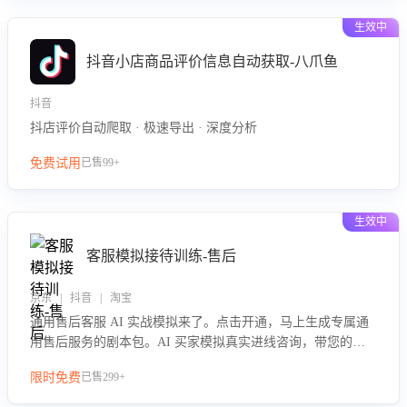
生效中
抖音小店商品评价信息自动获取-八爪鱼
抖音
抖店评价自动爬取 · 极速导出 · 深度分析
免费试用
已售99+
生效中
客服模拟接待训练-售后
京东 | 抖音 | 淘宝
通用售后客服 AI 实战模拟来了。点击开通，马上生成专属通
用售后服务的剧本包。AI 买家模拟真实进线咨询，带您的客
服团队进行沉浸式训练，快速吃透功能咨询等售后场景的应对
限时免费
已售299+
要点，轻松提升服务能力。