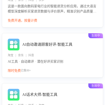
淘宝 | 京东 | 抖音 | 快手
这是一款面向数码家电行业的智能退货分析应用，通过大语言
模型深度解析买家退货数据与评价原声，精准识别产品质量、
描述不符、物流破损等核心退货原因，并输出可落地的改进建
免费开通，按量计费
议，通过挖掘用户痛点驱动产品迭代，从根本上降低退货率，
进而降低因技术差异或服务疏漏导致的退款率。
生效中
AI自动邀请顾客好评-智能工具
淘宝 | 京东 | 抖音
AI工具 · 自动邀评 · 潜在好评买家识别
限时免费
已售99+
生效中
AI话术大师-智能工具