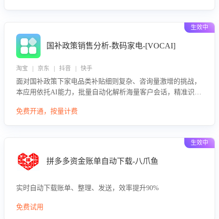
生效中
国补政策销售分析-数码家电-[VOCAI]
淘宝 | 京东 | 抖音 | 快手
面对国补政策下家电品类补贴细则复杂、咨询量激增的挑战，
本应用依托AI能力，批量自动化解析海量客户会话，精准识别
消费者对能以旧换新、补贴额度等政策的关注焦点与购买意
免费开通，按量计费
向，深度洞察决策动因。同时全面评估客服团队政策解读准确
性与响应效率，定位服务薄弱环节，为企业提供数据驱动的策
略优化建议与培训支持，助力提升政策响应速度、客服转化能
生效中
力及销售业绩。
拼多多资金账单自动下载-八爪鱼
实时自动下载账单、整理、发送，效率提升90%
免费试用