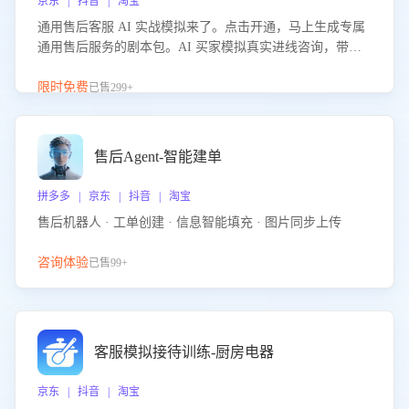
京东 | 抖音 | 淘宝
通用售后客服 AI 实战模拟来了。点击开通，马上生成专属
通用售后服务的剧本包。AI 买家模拟真实进线咨询，带您
的客服团队进行沉浸式训练，快速吃透功能咨询等售后场景
的应对要点，轻松提升服务能力。
限时免费
已售299+
售后Agent-智能建单
拼多多 | 京东 | 抖音 | 淘宝
售后机器人 · 工单创建 · 信息智能填充 · 图片同步上传
咨询体验
已售99+
客服模拟接待训练-厨房电器
京东 | 抖音 | 淘宝