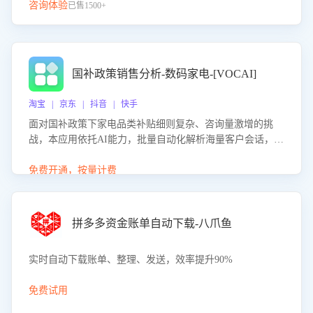
咨询体验
已售1500+
国补政策销售分析-数码家电-[VOCAI]
淘宝 | 京东 | 抖音 | 快手
面对国补政策下家电品类补贴细则复杂、咨询量激增的挑
战，本应用依托AI能力，批量自动化解析海量客户会话，精
准识别消费者对能以旧换新、补贴额度等政策的关注焦点与
购买意向，深度洞察决策动因。同时全面评估客服团队政策
免费开通，按量计费
解读准确性与响应效率，定位服务薄弱环节，为企业提供数
据驱动的策略优化建议与培训支持，助力提升政策响应速
度、客服转化能力及销售业绩。
拼多多资金账单自动下载-八爪鱼
实时自动下载账单、整理、发送，效率提升90%
免费试用