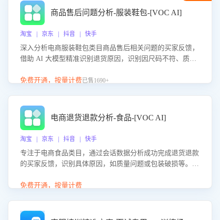
商品售后问题分析-服装鞋包-[VOC AI]
淘宝 | 京东 | 抖音 | 快手
深入分析电商服装鞋包类目商品售后相关问题的买家反馈，
借助 AI 大模型精准识别退货原因，识别因尺码不符、质量
问题等导致的退货原因，给出全方位优化产品与服务的建
议，助力商家优化产品或服务，实现销售额的显著提升。
免费开通，按量计费
已售1690+
电商退货退款分析-食品-[VOC AI]
淘宝 | 京东 | 抖音 | 快手
专注于电商食品类目，通过会话数据分析成功完成退货退款
的买家反馈，识别具体原因，如质量问题或包装破损等。结
合AI大模型，自动评估客服挽回效果，输出优化策略，助力
商家降低退款率，提升售后效率。
免费开通，按量计费