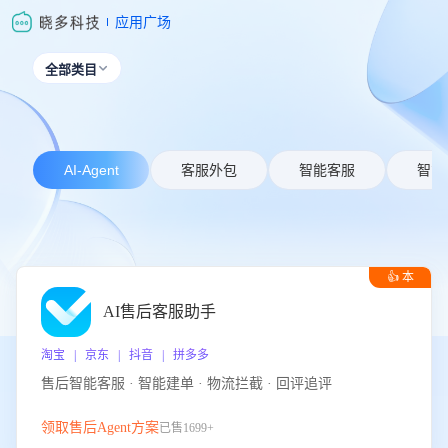
应用广场
全部类目

AI-Agent
客服外包
智能客服
智能
👍 本
周推荐
AI售后客服助手
淘宝 | 京东 | 抖音 | 拼多多
售后智能客服 · 智能建单 · 物流拦截 · 回评追评
领取售后Agent方案
已售1699+