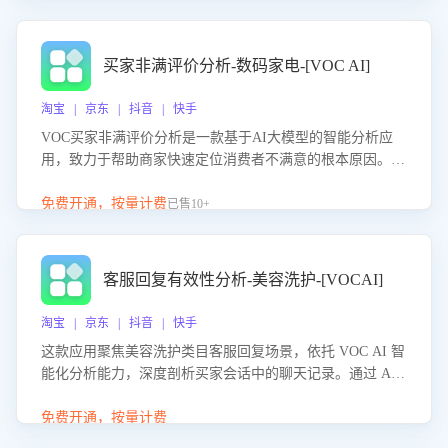
成效。系统可自动生成针对性改进策略，包括沟通话术优
化、流程规范及部门协同建议，从而提升客服团队舆情应对
能力，阻断差评扩散，维护品牌声誉，实现客户满意度的持
买家非满评价分析-数码家电-[VOC AI]
续提升。
淘宝 | 京东 | 抖音 | 快手
VOC买家非满评价分析是一款基于AI大模型的智能分析应
用，致力于帮助商家快速定位消费者不满意的根本原因。该
产品可自动识别非满评价中的关键问题，区别问题是否属于
客服原因或其它部门原因，明确责任归属，提供可落地的改
免费开通，按量计费
已售10+
进建议与策略方向。通过深入挖掘会话内容，商家可针对性
优化服务流程、提升客服质量，并协同相关部门推进体验整
改，有效提升客户满意度和店铺整体服务质量。
客服回复有效性分析-美容洗护-[VOCAI]
淘宝 | 京东 | 抖音 | 快手
这款应用聚焦美容洗护类目客服回复场景，依托 VOC AI 智
能化分析能力，深度剖析买家会话中的聊天记录。通过 AI
大模型精准定位客服在不同场景的理解与回应难点，评判解
答的有效性与完整性，输出针对性改进策略，助力商家快速
免费开通，按量计费
优化快捷话术，提升客服接待响应率与服务质量。