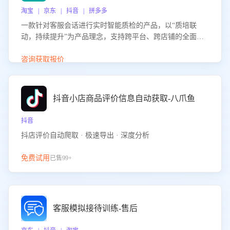
淘宝 | 京东 | 抖音 | 拼多多
一款针对客服会话进行实时智能质检的产品，以“质培联
动，持续提升”为产品理念，支持跨平台、跨店铺的全面、
实时、智能化质检，并根据质检结果形成质培联动，持续提
升客服团队的销服能力。
咨询获取报价
抖音小店商品评价信息自动获取-八爪鱼
抖音
抖店评价自动爬取 · 极速导出 · 深度分析
免费试用
已售99+
客服模拟接待训练-售后