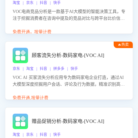
淘宝 | 京东 | 抖音 | 快手
VOC电商竞品分析是一款基于AI大模型的智能决策工具，专
注于挖掘消费者在咨询中提及的竞品对比与跨平台比价信
息。该应用能够精准识别被频繁对比的竞品品牌、咨询量、
商品信息，进行多维度交叉对比，并分析消费者的比价行
免费开通，按量计费
为。通过提供数据驱动的竞品洞察与差异化策略建议，帮助
🔥热卖
企业优化营销话术、突出产品与服务优势，有效提升咨询转
化率，避免陷入单纯价格竞争，实现精准扬长避短。
顾客流失分析-数码家电-[VOC AI]
京东 | 淘宝 | 抖音 | 拼多多 | 快手
VOC AI 买家流失分析应用专为数码家电企业打造，通过AI
大模型深度挖掘用户会话、评论及行为数据，精准识别高流
失风险客户，并定位流失原因：包括产品质量缺陷、售后响
应延迟、竞品价格冲击等。系统自动输出可落地的挽回策
免费开通,按量计费
略，迅速同步到店铺运营团队。
赠品促销分析-数码家电-[VOC AI]
淘宝 | 京东 | 抖音 | 快手