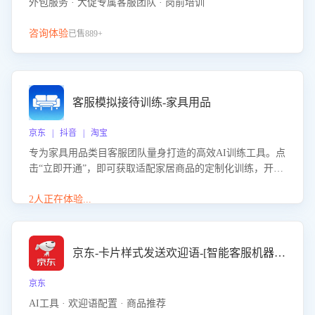
外包服务 · 大促专属客服团队 · 岗前培训
咨询体验
已售889+
客服模拟接待训练-家具用品
京东 | 抖音 | 淘宝
专为家具用品类目客服团队量身打造的高效AI训练工具。点
击“立即开通”，即可获取适配家居商品的定制化训练，开启
模拟真实客户对话的演练。针对性提升客服在家具用品功
能、尺寸参数咨询等高频场景下的专业应对能力。
2人正在体验...
京东-卡片样式发送欢迎语-[智能客服机器人]
京东
AI工具 · 欢迎语配置 · 商品推荐