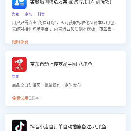
客服培训精选方案-面试专用-[AI训练场]
淘宝 | 京东 | 抖音
用户只需点击“免费订购”，即可获取标准化AI剧本应用包，
无缝对接训练场平台 。内置行业优质剧本模板，覆盖售前
咨询、售后处理等全场景，消除复杂部署流程，节省90%的
初始化时间，助力企业快速启动智能客服训练
限时免费
京东自动上传商品主图-八爪鱼
京东
商品全自动换图 · 批量操作 · 定时发布
免费试用
已售46+
抖音小店自订单自动插旗备注-八爪鱼