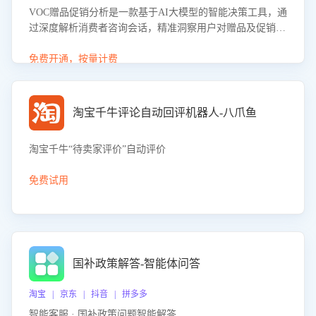
VOC赠品促销分析是一款基于AI大模型的智能决策工具，通
过深度解析消费者咨询会话，精准洞察用户对赠品及促销政
策的真实偏好与需求。该应用可识别高吸引力赠品和热门促
销诉求，帮助企业制定个性化赠品组合策略，优化资源投放
免费开通，按量计费
并淘汰低效赠品，在提升成交转化率的同时有效控制成本，
实现促销效果最大化。
淘宝千牛评论自动回评机器人-八爪鱼
淘宝千牛“待卖家评价”自动评价
免费试用
国补政策解答-智能体问答
淘宝 | 京东 | 抖音 | 拼多多
智能客服 · 国补政策问题智能解答