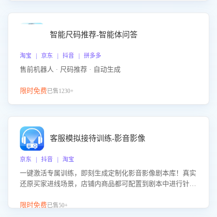
智能尺码推荐-智能体问答
淘宝 | 京东 | 抖音 | 拼多多
售前机器人 · 尺码推荐 · 自动生成
限时免费
已售1230+
客服模拟接待训练-影音影像
京东 | 抖音 | 淘宝
一键激活专属训练，即刻生成定制化影音影像剧本库！真实
还原买家进线场景，店铺内商品都可配置到剧本中进行针对
性训练，加强商品知识解答能力，提升客服售前转化率。点
击 “立即开通”，快速获取影音影像类目剧本，一键开启客服
限时免费
已售50+
培训。