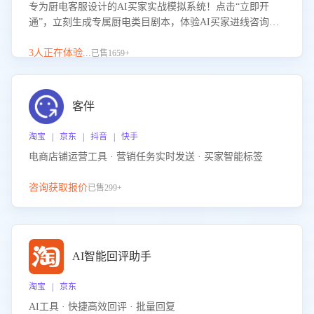
专为厨电客服设计的AI买家实战模拟系统！点击“立即开
通”，立刻生成专属厨电类目剧本，体验AI买家进线咨询真
实场景训练，快速掌握针对家用厨电商品的“功能咨询”等真
实场景应对技巧！
3人正在体验...
已售1659+
客伴
淘宝 | 京东 | 抖音 | 快手
电商店铺运营工具 · 营销任务实时发送 · 买家智能标签
咨询获取报价
已售299+
AI智能回评助手
淘宝 | 京东
AI工具 · 快捷高效回评 · 批量回复