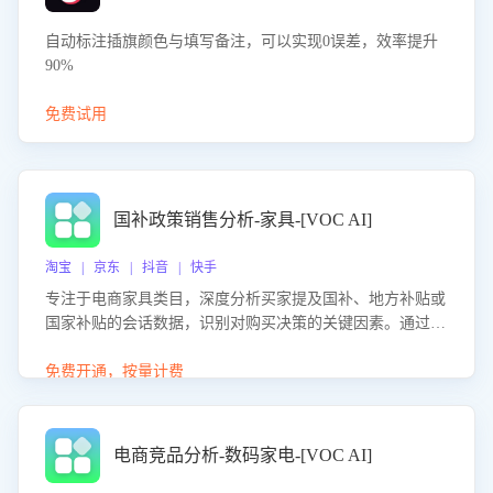
自动标注插旗颜色与填写备注，可以实现0误差，效率提升
90%
免费试用
国补政策销售分析-家具-[VOC AI]
淘宝 | 京东 | 抖音 | 快手
专注于电商家具类目，深度分析买家提及国补、地方补贴或
国家补贴的会话数据，识别对购买决策的关键因素。通过AI
大模型评估客服在政策宣传、回应及互动中的表现，生成优
化策略，助力商家利用国补政策提升GMV。
免费开通，按量计费
电商竞品分析-数码家电-[VOC AI]