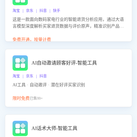
淘宝 | 京东 | 抖音 | 快手
这是一款面向数码家电行业的智能退货分析应用，通过大语
言模型深度解析买家退货数据与评价原声，精准识别产品质
量、描述不符、物流破损等核心退货原因，并输出可落地的
改进建议，通过挖掘用户痛点驱动产品迭代，从根本上降低
免费开通，按量计费
退货率，进而降低因技术差异或服务疏漏导致的退款率。
AI自动邀请顾客好评-智能工具
淘宝 | 京东 | 抖音
AI工具 · 自动邀评 · 潜在好评买家识别
限时免费
已售99+
AI话术大师-智能工具