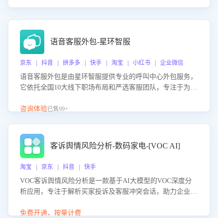
语音客服外包-星环智服
京东 | 抖音 | 拼多多 | 快手 | 淘宝 | 小红书 | 企业微信
语音客服外包是由星环智服提供专业的呼叫中心外包服务，
它依托全国10大线下职场布局和严选客服团队，专注于为企
业提供高效的语音呼叫解决方案。这项服务旨在通过专业的
客服团队和智能工具提升语音客服服务效率和质量，帮助企
咨询体验
已售99+
业实现降本增效。
客诉舆情风险分析-数码家电-[VOC AI]
淘宝 | 京东 | 抖音 | 快手
VOC客诉舆情风险分析是一款基于AI大模型的VOC深度分
析应用，专注于解析买家投诉及客服冲突会话，助力企业精
准防控舆情风险。该产品通过智能定位高风险会话、精准判
别客户情绪、归因争议根源，并客观评估客服应对合理性与
免费开通，按量计费