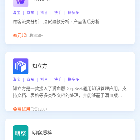
淘宝 | 京东 | 抖音 | 快手 | 拼多多
顾客流失分析 · 退货退款分析 · 产品售后分析
99元起
已售2950+
知立方
淘宝 | 京东 | 抖音 | 快手 | 拼多多
知立方是一款接入了满血版DeepSeek通用知识管理应用，支
持文档、表格等多类型文档的处理，并能够基于满血版
DeepSeek做知识应答。它能够为多种应用场景提供强大的知
识支持，帮助用户高效管理和利用知识资源。通过该产品，
免费试用
已售1288+
用户可以轻松实现文档的上传、分类、检索，提升知识管理
的智能化水平。
明察质检