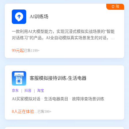
⏰ 限
时试用
AI训练场
一款利用AI大模型能力，实现沉浸式模拟实战场景的“智能
对话练习”的产品，AI全自动模拟真实场景发生的对话，企
业可以帮助员工提升客服接待技巧，持续提升客服团队的销
服能力。
99元起
已售1199+
客服模拟接待训练-生活电器
京东 | 抖音 | 淘宝
AI买家模拟对话 · 生活电器类目 · 故障排查场景训练
8人正在体验...
已售599+