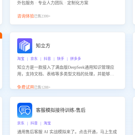
外包服务 · 专业人力团队 · 定制化方案
咨询体验
已售2399+
知立方
淘宝 | 京东 | 抖音 | 快手 | 拼多多
知立方是一款接入了满血版DeepSeek通用知识管理应
用，支持文档、表格等多类型文档的处理，并能够基
于满血版DeepSeek做知识应答。它能够为多种应用场
景提供强大的知识支持，帮助用户高效管理和利用知
免费试用
已售1288+
识资源。通过该产品，用户可以轻松实现文档的上
传、分类、检索，提升知识管理的智能化水平。
客服模拟接待训练-售后
京东 | 抖音 | 淘宝
通用售后客服 AI 实战模拟来了。点击开通，马上生成