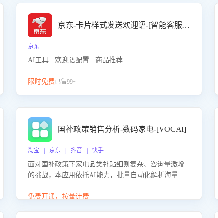
京东-卡片样式发送欢迎语-[智能客服机器人]
京东
AI工具 · 欢迎语配置 · 商品推荐
限时免费
已售99+
国补政策销售分析-数码家电-[VOCAI]
淘宝 | 京东 | 抖音 | 快手
面对国补政策下家电品类补贴细则复杂、咨询量激增
的挑战，本应用依托AI能力，批量自动化解析海量客
户会话，精准识别消费者对能以旧换新、补贴额度等
政策的关注焦点与购买意向，深度洞察决策动因。同
免费开通，按量计费
时全面评估客服团队政策解读准确性与响应效率，定
位服务薄弱环节，为企业提供数据驱动的策略优化建