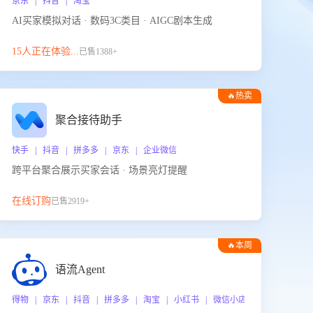
京东 | 抖音 | 淘宝
AI买家模拟对话 · 数码3C类目 · AIGC剧本生成
15人正在体验...
已售1388+
🔥热卖
聚合接待助手
快手 | 抖音 | 拼多多 | 京东 | 企业微信
跨平台聚合展示买家会话 · 场景亮灯提醒
在线订购
已售2919+
🔥本周
热门
语流Agent
 企业微信
得物 | 京东 | 抖音 | 拼多多 | 淘宝 | 小红书 | 微信小店 | 快手 | 唯品