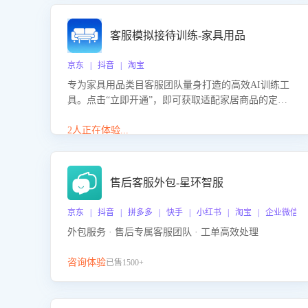
客服模拟接待训练-家具用品
京东 | 抖音 | 淘宝
专为家具用品类目客服团队量身打造的高效AI训练工
具。点击“立即开通”，即可获取适配家居商品的定制
化训练，开启模拟真实客户对话的演练。针对性提升
客服在家具用品功能、尺寸参数咨询等高频场景下的
2人正在体验...
专业应对能力。
售后客服外包-星环智服
京东 | 抖音 | 拼多多 | 快手 | 小红书 | 淘宝 | 企业微信
外包服务 · 售后专属客服团队 · 工单高效处理
咨询体验
已售1500+