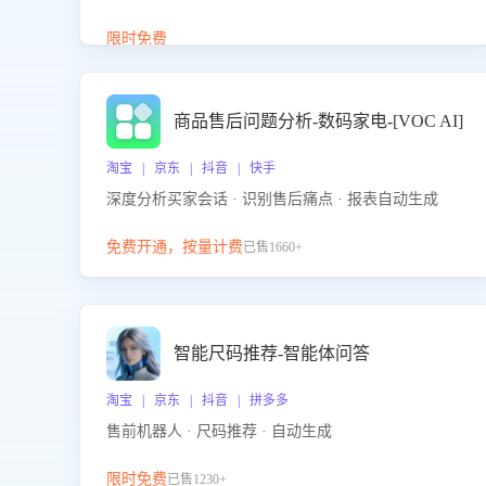
答、商品卖点介绍等智能体提供完整、全面、准确的
商品知识。
限时免费
商品售后问题分析-数码家电-[VOC AI]
淘宝 | 京东 | 抖音 | 快手
深度分析买家会话 · 识别售后痛点 · 报表自动生成
免费开通，按量计费
已售1660+
智能尺码推荐-智能体问答
淘宝 | 京东 | 抖音 | 拼多多
售前机器人 · 尺码推荐 · 自动生成
限时免费
已售1230+