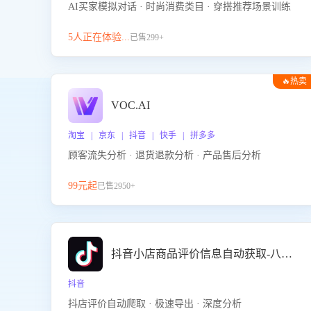
AI买家模拟对话 · 时尚消费类目 · 穿搭推荐场景训练
5人正在体验...
已售299+
🔥热卖
VOC.AI
淘宝 | 京东 | 抖音 | 快手 | 拼多多
顾客流失分析 · 退货退款分析 · 产品售后分析
99元起
已售2950+
抖音小店商品评价信息自动获取-八爪鱼
抖音
抖店评价自动爬取 · 极速导出 · 深度分析