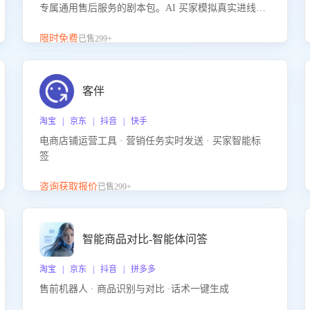
专属通用售后服务的剧本包。AI 买家模拟真实进线咨
询，带您的客服团队进行沉浸式训练，快速吃透功能
咨询等售后场景的应对要点，轻松提升服务能力。
限时免费
已售299+
客伴
淘宝 | 京东 | 抖音 | 快手
电商店铺运营工具 · 营销任务实时发送 · 买家智能标
签
咨询获取报价
已售299+
智能商品对比-智能体问答
淘宝 | 京东 | 抖音 | 拼多多
售前机器人 · 商品识别与对比 ·话术一键生成