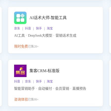
AI话术大师-智能工具
京东 | 抖音 | 快手 | 淘宝
AI工具 · DeepSeek大模型 · 营销话术生成
限时免费
已售28+
集客CRM-标准版
抖音 | 京东 | 快手 | 淘宝
智能营销助手 · 自动催付 · 会员营销 · 直播预告
咨询体验
已售99+