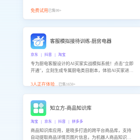
免费试用
已售99+
客服模拟接待训练-厨房电器
京东 | 抖音 | 淘宝
专为厨电客服设计的AI买家实战模拟系统！点击“立即
开通”，立刻生成专属厨电类目剧本，体验AI买家进线
咨询真实场景训练，快速掌握针对家用厨电商品的“功
能咨询”等真实场景应对技巧！
3人正在体验...
已售1659+
知立方-商品知识库
淘宝 | 京东 | 抖音 | 拼多多
商品知识库应用，是晓多打造的跨平台商品库，支持
自动提取商品详情页图片信息，为机器人商品知识问