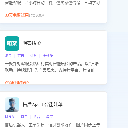
智能客服 · 24小时自动回复 · 懂买家懂情绪 · 自动学习
30天免费试用
已售2000+
明察质检
淘宝 | 京东 | 抖音 | 拼多多
一款针对客服会话进行实时智能质检的产品，以“质培
联动，持续提升”为产品理念，支持跨平台、跨店铺的
全面、实时、智能化质检，并根据质检结果形成质培
联动，持续提升客服团队的销服能力。
咨询获取报价
售后Agent-智能建单
拼多多 | 京东 | 抖音 | 淘宝
售后机器人 · 工单创建 · 信息智能填充 · 图片同步上传