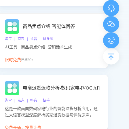
商品卖点介绍-智能体问答
淘宝 | 京东 | 抖音 | 拼多多
AI工具 · 商品卖点介绍· 营销话术生成
限时免费
已售99+
电商退货退款分析-数码家电-[VOC AI]
淘宝 | 京东 | 抖音 | 快手
这是一款面向数码家电行业的智能退货分析应用，通
过大语言模型深度解析买家退货数据与评价原声，精
准识别产品质量、描述不符、物流破损等核心退货原
因，并输出可落地的改进建议，通过挖掘用户痛点驱
免费开通，按量计费