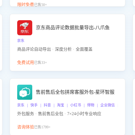
升客服售前转化率。点击 “立即开通”，快速获取影音
限时免费
已售50+
影像类目剧本，一键开启客服培训。
京东商品评论数据批量导出-八爪鱼
京东
商品评论自动导出 · 深度分析 · 全面覆盖
免费试用
已售33+
售前售后全包拼席客服外包-星环智服
京东 | 快手 | 抖音 | 淘宝 | 小红书 | 得物 | 企业微信 | 跨平台
外包服务 · 售前售后全包 · 7×24小时专业响应
咨询体验
已售1799+