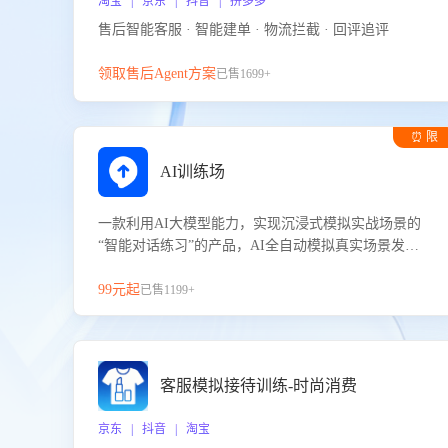
淘宝 | 京东 | 抖音 | 拼多多
售后智能客服 · 智能建单 · 物流拦截 · 回评追评
领取售后Agent方案
已售1699+
⏰ 限
时试用
AI训练场
一款利用AI大模型能力，实现沉浸式模拟实战场景的
“智能对话练习”的产品，AI全自动模拟真实场景发生
的对话，企业可以帮助员工提升客服接待技巧，持续
提升客服团队的销服能力。
99元起
已售1199+
客服模拟接待训练-时尚消费
京东 | 抖音 | 淘宝