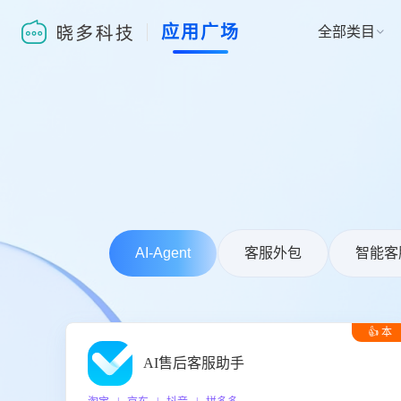
应用广场
全部类目

AI-Agent
客服外包
智能客
👍 本
周推荐
AI售后客服助手