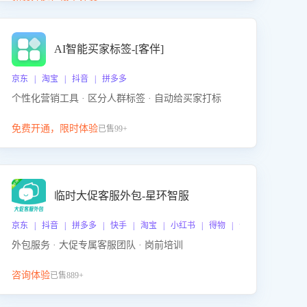
动产品迭代，从根本上降低退货率，进而降低因技术
差异或服务疏漏导致的退款率。
AI智能买家标签-[客伴]
京东 | 淘宝 | 抖音 | 拼多多
个性化营销工具 · 区分人群标签 · 自动给买家打标
免费开通，限时体验
已售99+
临时大促客服外包-星环智服
京东 | 抖音 | 拼多多 | 快手 | 淘宝 | 小红书 | 得物 | 企业微信
外包服务 · 大促专属客服团队 · 岗前培训
咨询体验
已售889+