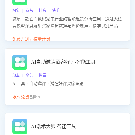
淘宝 | 京东 | 抖音 | 快手
这是一款面向数码家电行业的智能退货分析应用，通过大语
言模型深度解析买家退货数据与评价原声，精准识别产品质
量、描述不符、物流破损等核心退货原因，并输出可落地的
改进建议，通过挖掘用户痛点驱动产品迭代，从根本上降低
免费开通，按量计费
退货率，进而降低因技术差异或服务疏漏导致的退款率。
AI自动邀请顾客好评-智能工具
淘宝 | 京东 | 抖音
AI工具 · 自动邀评 · 潜在好评买家识别
限时免费
已售99+
AI话术大师-智能工具