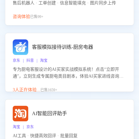
售后机器人 · 工单创建 · 信息智能填充 · 图片同步上传
咨询体验
已售99+
客服模拟接待训练-厨房电器
京东 | 抖音 | 淘宝
专为厨电客服设计的AI买家实战模拟系统！点击“立即开
通”，立刻生成专属厨电类目剧本，体验AI买家进线咨询真
实场景训练，快速掌握针对家用厨电商品的“功能咨询”等真
实场景应对技巧！
3人正在体验...
已售1659+
AI智能回评助手
淘宝 | 京东
AI工具 · 快捷高效回评 · 批量回复