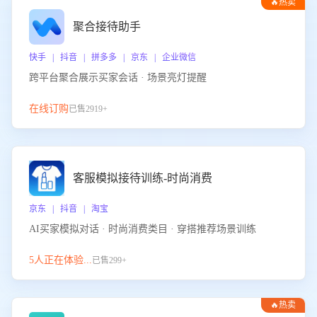
🔥热卖
聚合接待助手
快手 | 抖音 | 拼多多 | 京东 | 企业微信
跨平台聚合展示买家会话 · 场景亮灯提醒
在线订购
已售2919+
客服模拟接待训练-时尚消费
京东 | 抖音 | 淘宝
AI买家模拟对话 · 时尚消费类目 · 穿搭推荐场景训练
5人正在体验...
已售299+
🔥热卖