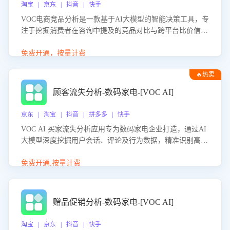
淘宝 | 京东 | 抖音 | 快手
VOC电商竞品分析是一款基于AI大模型的智能决策工具，专
注于挖掘消费者在咨询中提及的竞品对比与跨平台比价信
息。该应用能够精准识别被频繁对比的竞品品牌、咨询量、
商品信息，进行多维度交叉对比，并分析消费者的比价行
免费开通，按量计费
为。通过提供数据驱动的竞品洞察与差异化策略建议，帮助
🔥热卖
企业优化营销话术、突出产品与服务优势，有效提升咨询转
化率，避免陷入单纯价格竞争，实现精准扬长避短。
顾客流失分析-数码家电-[VOC AI]
京东 | 淘宝 | 抖音 | 拼多多 | 快手
VOC AI 买家流失分析应用专为数码家电企业打造，通过AI
大模型深度挖掘用户会话、评论及行为数据，精准识别高流
失风险客户，并定位流失原因：包括产品质量缺陷、售后响
应延迟、竞品价格冲击等。系统自动输出可落地的挽回策
免费开通,按量计费
略，迅速同步到店铺运营团队。
赠品促销分析-数码家电-[VOC AI]
淘宝 | 京东 | 抖音 | 快手