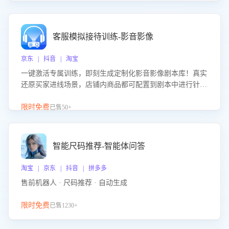
客服模拟接待训练-影音影像
京东 | 抖音 | 淘宝
一键激活专属训练，即刻生成定制化影音影像剧本库！真实
还原买家进线场景，店铺内商品都可配置到剧本中进行针对
性训练，加强商品知识解答能力，提升客服售前转化率。点
击 “立即开通”，快速获取影音影像类目剧本，一键开启客服
限时免费
已售50+
培训。
智能尺码推荐-智能体问答
淘宝 | 京东 | 抖音 | 拼多多
售前机器人 · 尺码推荐 · 自动生成
限时免费
已售1230+