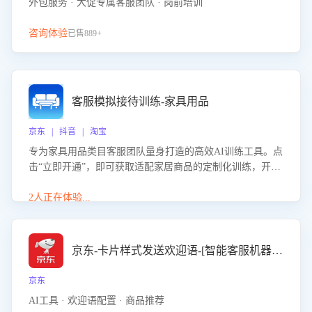
外包服务 · 大促专属客服团队 · 岗前培训
咨询体验
已售889+
客服模拟接待训练-家具用品
京东 | 抖音 | 淘宝
专为家具用品类目客服团队量身打造的高效AI训练工具。点
击“立即开通”，即可获取适配家居商品的定制化训练，开启
模拟真实客户对话的演练。针对性提升客服在家具用品功
能、尺寸参数咨询等高频场景下的专业应对能力。
2人正在体验...
京东-卡片样式发送欢迎语-[智能客服机器人]
京东
AI工具 · 欢迎语配置 · 商品推荐