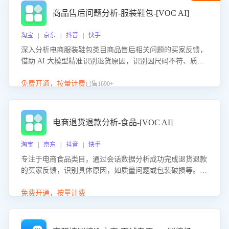
商品售后问题分析-服装鞋包-[VOC AI]
淘宝 | 京东 | 抖音 | 快手
深入分析电商服装鞋包类目商品售后相关问题的买家反馈，
借助 AI 大模型精准识别退货原因，识别因尺码不符、质量
问题等导致的退货原因，给出全方位优化产品与服务的建
议，助力商家优化产品或服务，实现销售额的显著提升。
免费开通，按量计费
已售1690+
电商退货退款分析-食品-[VOC AI]
淘宝 | 京东 | 抖音 | 快手
专注于电商食品类目，通过会话数据分析成功完成退货退款
的买家反馈，识别具体原因，如质量问题或包装破损等。结
合AI大模型，自动评估客服挽回效果，输出优化策略，助力
商家降低退款率，提升售后效率。
免费开通，按量计费