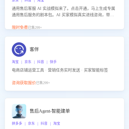
京东 | 抖音 | 淘宝
通用售后客服 AI 实战模拟来了。点击开通，马上生成专属
通用售后服务的剧本包。AI 买家模拟真实进线咨询，带您
的客服团队进行沉浸式训练，快速吃透功能咨询等售后场景
的应对要点，轻松提升服务能力。
限时免费
已售299+
客伴
淘宝 | 京东 | 抖音 | 快手
电商店铺运营工具 · 营销任务实时发送 · 买家智能标签
咨询获取报价
已售299+
售后Agent-智能建单
拼多多 | 京东 | 抖音 | 淘宝