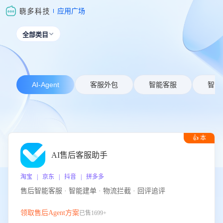
应用广场
全部类目

AI-Agent
客服外包
智能客服
智能
👍 本
周推荐
AI售后客服助手
淘宝 | 京东 | 抖音 | 拼多多
售后智能客服 · 智能建单 · 物流拦截 · 回评追评
领取售后Agent方案
已售1699+