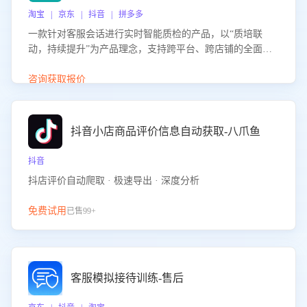
淘宝 | 京东 | 抖音 | 拼多多
一款针对客服会话进行实时智能质检的产品，以“质培联
动，持续提升”为产品理念，支持跨平台、跨店铺的全面、
实时、智能化质检，并根据质检结果形成质培联动，持续提
升客服团队的销服能力。
咨询获取报价
抖音小店商品评价信息自动获取-八爪鱼
抖音
抖店评价自动爬取 · 极速导出 · 深度分析
免费试用
已售99+
客服模拟接待训练-售后