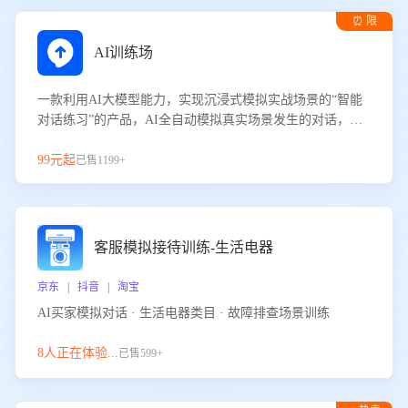
⏰ 限
时试用
AI训练场
一款利用AI大模型能力，实现沉浸式模拟实战场景的“智能
对话练习”的产品，AI全自动模拟真实场景发生的对话，企
业可以帮助员工提升客服接待技巧，持续提升客服团队的销
服能力。
99元起
已售1199+
客服模拟接待训练-生活电器
京东 | 抖音 | 淘宝
AI买家模拟对话 · 生活电器类目 · 故障排查场景训练
8人正在体验...
已售599+