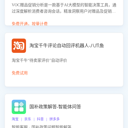
VOC赠品促销分析是一款基于AI大模型的智能决策工具，通
过深度解析消费者咨询会话，精准洞察用户对赠品及促销政
策的真实偏好与需求。该应用可识别高吸引力赠品和热门促
销诉求，帮助企业制定个性化赠品组合策略，优化资源投放
免费开通，按量计费
并淘汰低效赠品，在提升成交转化率的同时有效控制成本，
实现促销效果最大化。
淘宝千牛评论自动回评机器人-八爪鱼
淘宝千牛“待卖家评价”自动评价
免费试用
国补政策解答-智能体问答
淘宝 | 京东 | 抖音 | 拼多多
智能客服 · 国补政策问题智能解答