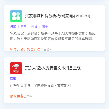
成效。系统可自动生成针对性改进策略，包括沟通话术优
化、流程规范及部门协同建议，从而提升客服团队舆情应对
能力，阻断差评扩散，维护品牌声誉，实现客户满意度的持
买家非满评价分析-数码家电-[VOC AI]
续提升。
淘宝 | 京东 | 抖音 | 快手
VOC买家非满评价分析是一款基于AI大模型的智能分析应
用，致力于帮助商家快速定位消费者不满意的根本原因。该
产品可自动识别非满评价中的关键问题，区别问题是否属于
客服原因或其它部门原因，明确责任归属，提供可落地的改
免费开通，按量计费
已售10+
进建议与策略方向。通过深入挖掘会话内容，商家可针对性
优化服务流程、提升客服质量，并协同相关部门推进体验整
改，有效提升客户满意度和店铺整体服务质量。
京东-机器人支持富文本消息呈现
京东
问答配置工具 · 字体颜色设置 · 文本加粗
限时免费
已售69+