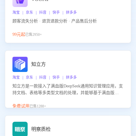
淘宝 | 京东 | 抖音 | 快手 | 拼多多
顾客流失分析 · 退货退款分析 · 产品售后分析
99元起
已售2950+
知立方
淘宝 | 京东 | 抖音 | 快手 | 拼多多
知立方是一款接入了满血版DeepSeek通用知识管理应用，支
持文档、表格等多类型文档的处理，并能够基于满血版
DeepSeek做知识应答。它能够为多种应用场景提供强大的知
识支持，帮助用户高效管理和利用知识资源。通过该产品，
免费试用
已售1288+
用户可以轻松实现文档的上传、分类、检索，提升知识管理
的智能化水平。
明察质检