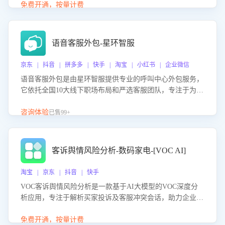
购买意向，深度洞察决策动因。同时全面评估客服团队政策
免费开通，按量计费
解读准确性与响应效率，定位服务薄弱环节，为企业提供数
据驱动的策略优化建议与培训支持，助力提升政策响应速
度、客服转化能力及销售业绩。
语音客服外包-星环智服
京东 | 抖音 | 拼多多 | 快手 | 淘宝 | 小红书 | 企业微信
语音客服外包是由星环智服提供专业的呼叫中心外包服务，
它依托全国10大线下职场布局和严选客服团队，专注于为企
业提供高效的语音呼叫解决方案。这项服务旨在通过专业的
客服团队和智能工具提升语音客服服务效率和质量，帮助企
咨询体验
已售99+
业实现降本增效。
客诉舆情风险分析-数码家电-[VOC AI]
淘宝 | 京东 | 抖音 | 快手
VOC客诉舆情风险分析是一款基于AI大模型的VOC深度分
析应用，专注于解析买家投诉及客服冲突会话，助力企业精
准防控舆情风险。该产品通过智能定位高风险会话、精准判
别客户情绪、归因争议根源，并客观评估客服应对合理性与
免费开通，按量计费