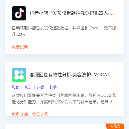
抖音小店已发货仅退款拦截登记机器人-八爪鱼
自动获取抖店已发货仅退款数据，并导出到 Excel ，效率提
升120%
免费试用
客服回复有效性分析-美容洗护-[VOCAI]
淘宝 | 京东 | 抖音 | 快手
这款应用聚焦美容洗护类目客服回复场景，依托 VOC AI 智
能化分析能力，深度剖析买家会话中的聊天记录。通过 AI
大模型精准定位客服在不同场景的理解与回应难点，评判解
答的有效性与完整性，输出针对性改进策略，助力商家快速
免费开通，按量计费
优化快捷话术，提升客服接待响应率与服务质量。
🔥热卖