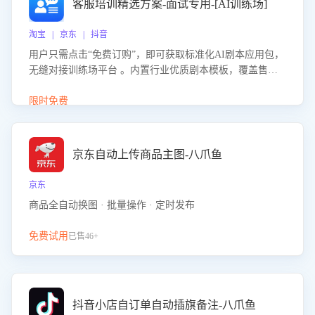
客服培训精选方案-面试专用-[AI训练场]
淘宝 | 京东 | 抖音
用户只需点击“免费订购”，即可获取标准化AI剧本应用包，
无缝对接训练场平台 。内置行业优质剧本模板，覆盖售前
咨询、售后处理等全场景，消除复杂部署流程，节省90%的
初始化时间，助力企业快速启动智能客服训练
限时免费
京东自动上传商品主图-八爪鱼
京东
商品全自动换图 · 批量操作 · 定时发布
免费试用
已售46+
抖音小店自订单自动插旗备注-八爪鱼