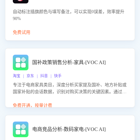
自动标注插旗颜色与填写备注，可以实现0误差，效率提升
90%
免费试用
国补政策销售分析-家具-[VOC AI]
淘宝 | 京东 | 抖音 | 快手
专注于电商家具类目，深度分析买家提及国补、地方补贴或
国家补贴的会话数据，识别对购买决策的关键因素。通过AI
大模型评估客服在政策宣传、回应及互动中的表现，生成优
化策略，助力商家利用国补政策提升GMV。
免费开通，按量计费
电商竞品分析-数码家电-[VOC AI]