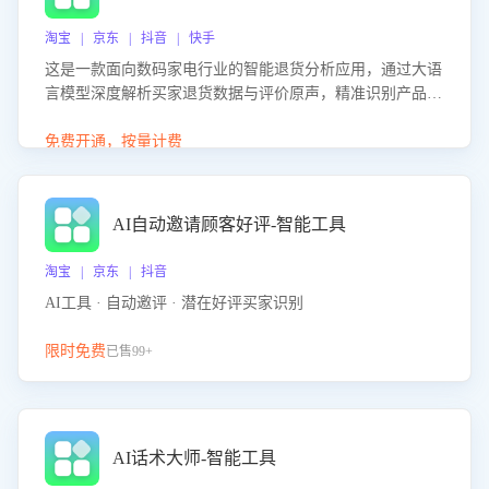
淘宝 | 京东 | 抖音 | 快手
这是一款面向数码家电行业的智能退货分析应用，通过大语
言模型深度解析买家退货数据与评价原声，精准识别产品质
量、描述不符、物流破损等核心退货原因，并输出可落地的
改进建议，通过挖掘用户痛点驱动产品迭代，从根本上降低
免费开通，按量计费
退货率，进而降低因技术差异或服务疏漏导致的退款率。
AI自动邀请顾客好评-智能工具
淘宝 | 京东 | 抖音
AI工具 · 自动邀评 · 潜在好评买家识别
限时免费
已售99+
AI话术大师-智能工具