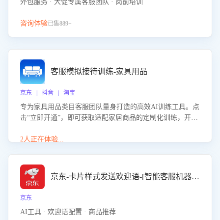
外包服务 · 大促专属客服团队 · 岗前培训
咨询体验
已售889+
客服模拟接待训练-家具用品
京东 | 抖音 | 淘宝
专为家具用品类目客服团队量身打造的高效AI训练工具。点
击“立即开通”，即可获取适配家居商品的定制化训练，开启
模拟真实客户对话的演练。针对性提升客服在家具用品功
能、尺寸参数咨询等高频场景下的专业应对能力。
2人正在体验...
京东-卡片样式发送欢迎语-[智能客服机器人]
京东
AI工具 · 欢迎语配置 · 商品推荐