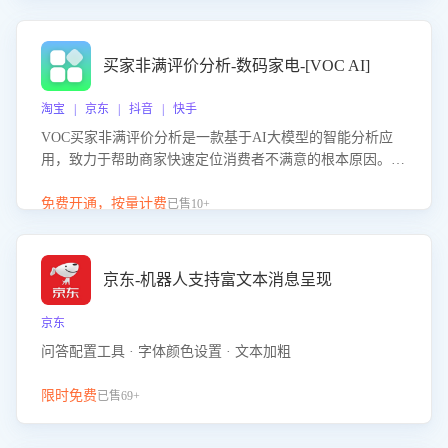
成效。系统可自动生成针对性改进策略，包括沟通话术优
化、流程规范及部门协同建议，从而提升客服团队舆情应对
能力，阻断差评扩散，维护品牌声誉，实现客户满意度的持
买家非满评价分析-数码家电-[VOC AI]
续提升。
淘宝 | 京东 | 抖音 | 快手
VOC买家非满评价分析是一款基于AI大模型的智能分析应
用，致力于帮助商家快速定位消费者不满意的根本原因。该
产品可自动识别非满评价中的关键问题，区别问题是否属于
客服原因或其它部门原因，明确责任归属，提供可落地的改
免费开通，按量计费
已售10+
进建议与策略方向。通过深入挖掘会话内容，商家可针对性
优化服务流程、提升客服质量，并协同相关部门推进体验整
改，有效提升客户满意度和店铺整体服务质量。
京东-机器人支持富文本消息呈现
京东
问答配置工具 · 字体颜色设置 · 文本加粗
限时免费
已售69+