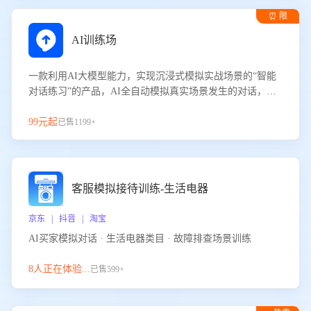
⏰ 限
时试用
AI训练场
一款利用AI大模型能力，实现沉浸式模拟实战场景的“智能
对话练习”的产品，AI全自动模拟真实场景发生的对话，企
业可以帮助员工提升客服接待技巧，持续提升客服团队的销
服能力。
99元起
已售1199+
客服模拟接待训练-生活电器
京东 | 抖音 | 淘宝
AI买家模拟对话 · 生活电器类目 · 故障排查场景训练
8人正在体验...
已售599+