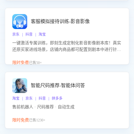
客服模拟接待训练-影音影像
京东 | 抖音 | 淘宝
一键激活专属训练，即刻生成定制化影音影像剧本库！真实
还原买家进线场景，店铺内商品都可配置到剧本中进行针对
性训练，加强商品知识解答能力，提升客服售前转化率。点
击 “立即开通”，快速获取影音影像类目剧本，一键开启客服
限时免费
已售50+
培训。
智能尺码推荐-智能体问答
淘宝 | 京东 | 抖音 | 拼多多
售前机器人 · 尺码推荐 · 自动生成
限时免费
已售1230+