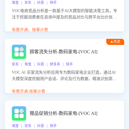
淘宝 | 京东 | 抖音 | 快手
VOC电商竞品分析是一款基于AI大模型的智能决策工具，专
注于挖掘消费者在咨询中提及的竞品对比与跨平台比价信
息。该应用能够精准识别被频繁对比的竞品品牌、咨询量、
商品信息，进行多维度交叉对比，并分析消费者的比价行
免费开通，按量计费
为。通过提供数据驱动的竞品洞察与差异化策略建议，帮助
🔥热卖
企业优化营销话术、突出产品与服务优势，有效提升咨询转
化率，避免陷入单纯价格竞争，实现精准扬长避短。
顾客流失分析-数码家电-[VOC AI]
京东 | 淘宝 | 抖音 | 拼多多 | 快手
VOC AI 买家流失分析应用专为数码家电企业打造，通过AI
大模型深度挖掘用户会话、评论及行为数据，精准识别高流
失风险客户，并定位流失原因：包括产品质量缺陷、售后响
应延迟、竞品价格冲击等。系统自动输出可落地的挽回策
免费开通,按量计费
略，迅速同步到店铺运营团队。
赠品促销分析-数码家电-[VOC AI]
淘宝 | 京东 | 抖音 | 快手