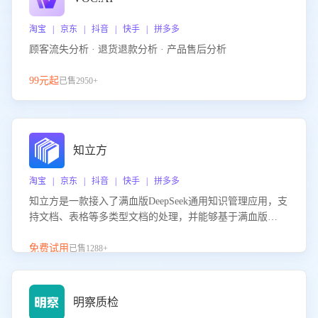
淘宝 | 京东 | 抖音 | 快手 | 拼多多
顾客流失分析 · 退货退款分析 · 产品售后分析
99元起
已售2950+
知立方
淘宝 | 京东 | 抖音 | 快手 | 拼多多
知立方是一款接入了满血版DeepSeek通用知识管理应用，支
持文档、表格等多类型文档的处理，并能够基于满血版
DeepSeek做知识应答。它能够为多种应用场景提供强大的知
识支持，帮助用户高效管理和利用知识资源。通过该产品，
免费试用
已售1288+
用户可以轻松实现文档的上传、分类、检索，提升知识管理
的智能化水平。
明察质检