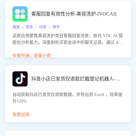
客服回复有效性分析-美容洗护-[VOCAI]
淘宝 | 京东 | 抖音 | 快手
这款应用聚焦美容洗护类目客服回复场景，依托 VOC AI 智
能化分析能力，深度剖析买家会话中的聊天记录。通过 AI
大模型精准定位客服在不同场景的理解与回应难点，评判解
答的有效性与完整性，输出针对性改进策略，助力商家快速
免费开通，按量计费
优化快捷话术，提升客服接待响应率与服务质量。
抖音小店已发货仅退款拦截登记机器人-八爪鱼
自动获取抖店已发货仅退款数据，并导出到 Excel ，效率提
升120%
免费试用