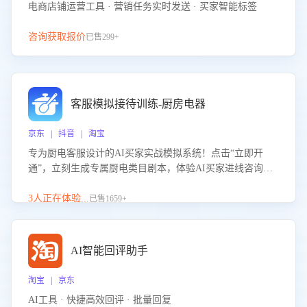
电商店铺运营工具 · 营销任务实时发送 · 买家智能标签
咨询获取报价
已售299+
客服模拟接待训练-厨房电器
京东 | 抖音 | 淘宝
专为厨电客服设计的AI买家实战模拟系统！点击“立即开
通”，立刻生成专属厨电类目剧本，体验AI买家进线咨询真
实场景训练，快速掌握针对家用厨电商品的“功能咨询”等真
实场景应对技巧！
3人正在体验...
已售1659+
AI智能回评助手
淘宝 | 京东
AI工具 · 快捷高效回评 · 批量回复