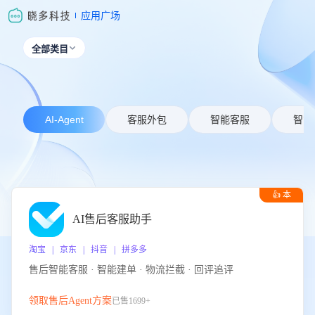
应用广场
全部类目

AI-Agent
客服外包
智能客服
智能
👍 本
周推荐
AI售后客服助手
淘宝 | 京东 | 抖音 | 拼多多
售后智能客服 · 智能建单 · 物流拦截 · 回评追评
领取售后Agent方案
已售1699+