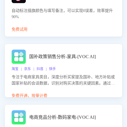
自动标注插旗颜色与填写备注，可以实现0误差，效率提升
90%
免费试用
国补政策销售分析-家具-[VOC AI]
淘宝 | 京东 | 抖音 | 快手
专注于电商家具类目，深度分析买家提及国补、地方补贴或
国家补贴的会话数据，识别对购买决策的关键因素。通过AI
大模型评估客服在政策宣传、回应及互动中的表现，生成优
化策略，助力商家利用国补政策提升GMV。
免费开通，按量计费
电商竞品分析-数码家电-[VOC AI]