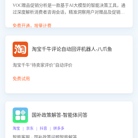
VOC赠品促销分析是一款基于AI大模型的智能决策工具，通
过深度解析消费者咨询会话，精准洞察用户对赠品及促销政
策的真实偏好与需求。该应用可识别高吸引力赠品和热门促
销诉求，帮助企业制定个性化赠品组合策略，优化资源投放
免费开通，按量计费
并淘汰低效赠品，在提升成交转化率的同时有效控制成本，
实现促销效果最大化。
淘宝千牛评论自动回评机器人-八爪鱼
淘宝千牛“待卖家评价”自动评价
免费试用
国补政策解答-智能体问答
淘宝 | 京东 | 抖音 | 拼多多
智能客服 · 国补政策问题智能解答