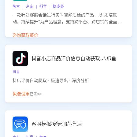
淘宝 | 京东 | 抖音 | 拼多多
一款针对客服会话进行实时智能质检的产品，以“质培联
动，持续提升”为产品理念，支持跨平台、跨店铺的全面、
实时、智能化质检，并根据质检结果形成质培联动，持续提
升客服团队的销服能力。
咨询获取报价
抖音小店商品评价信息自动获取-八爪鱼
抖音
抖店评价自动爬取 · 极速导出 · 深度分析
免费试用
已售99+
客服模拟接待训练-售后