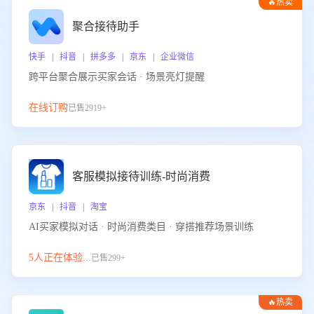
🔥热卖
聚合接待助手
快手 | 抖音 | 拼多多 | 京东 | 企业微信
跨平台聚合展示买家会话 · 场景亮灯提醒
在线订购
已售2919+
客服模拟接待训练-时尚消费
京东 | 抖音 | 淘宝
AI买家模拟对话 · 时尚消费类目 · 穿搭推荐场景训练
5人正在体验...
已售299+
🔥热卖