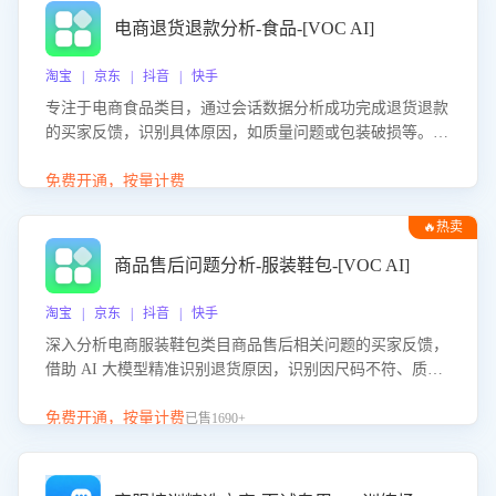
电商退货退款分析-食品-[VOC AI]
淘宝 | 京东 | 抖音 | 快手
专注于电商食品类目，通过会话数据分析成功完成退货退款
的买家反馈，识别具体原因，如质量问题或包装破损等。结
合AI大模型，自动评估客服挽回效果，输出优化策略，助力
商家降低退款率，提升售后效率。
免费开通，按量计费
🔥热卖
商品售后问题分析-服装鞋包-[VOC AI]
淘宝 | 京东 | 抖音 | 快手
深入分析电商服装鞋包类目商品售后相关问题的买家反馈，
借助 AI 大模型精准识别退货原因，识别因尺码不符、质量
问题等导致的退货原因，给出全方位优化产品与服务的建
议，助力商家优化产品或服务，实现销售额的显著提升。
免费开通，按量计费
已售1690+