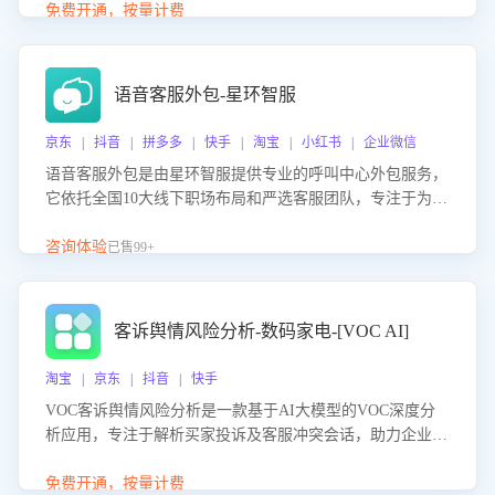
购买意向，深度洞察决策动因。同时全面评估客服团队政策
免费开通，按量计费
解读准确性与响应效率，定位服务薄弱环节，为企业提供数
据驱动的策略优化建议与培训支持，助力提升政策响应速
度、客服转化能力及销售业绩。
语音客服外包-星环智服
京东 | 抖音 | 拼多多 | 快手 | 淘宝 | 小红书 | 企业微信
语音客服外包是由星环智服提供专业的呼叫中心外包服务，
它依托全国10大线下职场布局和严选客服团队，专注于为企
业提供高效的语音呼叫解决方案。这项服务旨在通过专业的
客服团队和智能工具提升语音客服服务效率和质量，帮助企
咨询体验
已售99+
业实现降本增效。
客诉舆情风险分析-数码家电-[VOC AI]
淘宝 | 京东 | 抖音 | 快手
VOC客诉舆情风险分析是一款基于AI大模型的VOC深度分
析应用，专注于解析买家投诉及客服冲突会话，助力企业精
准防控舆情风险。该产品通过智能定位高风险会话、精准判
别客户情绪、归因争议根源，并客观评估客服应对合理性与
免费开通，按量计费