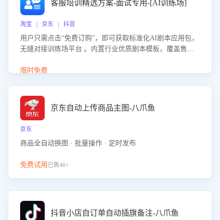
客服培训精选方案-面试专用-[AI训练场]
淘宝 | 京东 | 抖音
用户只需点击“免费订购”，即可获取标准化AI剧本应用包，
无缝对接训练场平台 。内置行业优质剧本模板，覆盖售前
咨询、售后处理等全场景，消除复杂部署流程，节省90%的
初始化时间，助力企业快速启动智能客服训练
限时免费
京东自动上传商品主图-八爪鱼
京东
商品全自动换图 · 批量操作 · 定时发布
免费试用
已售46+
抖音小店自订单自动插旗备注-八爪鱼