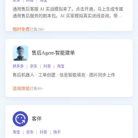
京东 | 抖音 | 淘宝
通用售后客服 AI 实战模拟来了。点击开通，马上生成专属
通用售后服务的剧本包。AI 买家模拟真实进线咨询，带您
的客服团队进行沉浸式训练，快速吃透功能咨询等售后场景
的应对要点，轻松提升服务能力。
限时免费
已售299+
售后Agent-智能建单
拼多多 | 京东 | 抖音 | 淘宝
售后机器人 · 工单创建 · 信息智能填充 · 图片同步上传
咨询体验
已售99+
客伴
淘宝 | 京东 | 抖音 | 快手