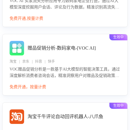
VOC AI 买家流失分析应用专为数码家电企业打造，通过AI大
模型深度挖掘用户会话、评论及行为数据，精准识别高流失风
险客户，并定位流失原因：包括产品质量缺陷、售后响应延
免费开通,按量计费
迟、竞品价格冲击等。系统自动输出可落地的挽回策略，迅速
同步到店铺运营团队。
生效中
赠品促销分析-数码家电-[VOC AI]
淘宝 | 京东 | 抖音 | 快手
VOC赠品促销分析是一款基于AI大模型的智能决策工具，通过
深度解析消费者咨询会话，精准洞察用户对赠品及促销政策的
真实偏好与需求。该应用可识别高吸引力赠品和热门促销诉
免费开通，按量计费
求，帮助企业制定个性化赠品组合策略，优化资源投放并淘汰
低效赠品，在提升成交转化率的同时有效控制成本，实现促销
效果最大化。
生效中
淘宝千牛评论自动回评机器人-八爪鱼