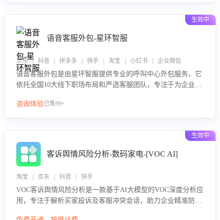
生效中
语音客服外包-星环智服
京东 | 抖音 | 拼多多 | 快手 | 淘宝 | 小红书 | 企业微信
语音客服外包是由星环智服提供专业的呼叫中心外包服务，它
依托全国10大线下职场布局和严选客服团队，专注于为企业提
供高效的语音呼叫解决方案。这项服务旨在通过专业的客服团
咨询体验
已售99+
队和智能工具提升语音客服服务效率和质量，帮助企业实现降
本增效。
生效中
客诉舆情风险分析-数码家电-[VOC AI]
淘宝 | 京东 | 抖音 | 快手
VOC客诉舆情风险分析是一款基于AI大模型的VOC深度分析应
用，专注于解析买家投诉及客服冲突会话，助力企业精准防控
舆情风险。该产品通过智能定位高风险会话、精准判别客户情
免费开通，按量计费