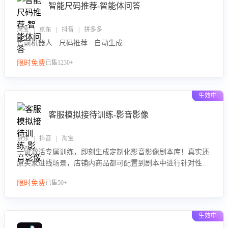
智能尺码推荐-智能体问答
淘宝 | 京东 | 抖音 | 拼多多
售前机器人 · 尺码推荐 · 自动生成
限时免费
已售1230+
生效中
客服模拟接待训练-影音影像
京东 | 抖音 | 淘宝
一键激活专属训练，即刻生成定制化影音影像剧本库！真实还
原买家进线场景，店铺内商品都可配置到剧本中进行针对性训
练，加强商品知识解答能力，提升客服售前转化率。点击 “立
限时免费
已售50+
即开通”，快速获取影音影像类目剧本，一键开启客服培训。
生效中