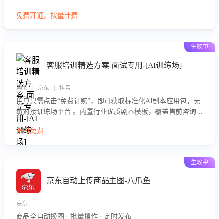
大模型，自动评估客服挽回效果，输出优化策略，助力商家降
免费开通，按量计费
低退款率，提升售后效率。
生效中
客服培训精选方案-面试专用-[AI训练场]
淘宝 | 京东 | 抖音
用户只需点击“免费订购”，即可获取标准化AI剧本应用包，无
缝对接训练场平台 。内置行业优质剧本模板，覆盖售前咨询、
售后处理等全场景，消除复杂部署流程，节省90%的初始化时
限时免费
间，助力企业快速启动智能客服训练
生效中
京东自动上传商品主图-八爪鱼
京东
商品全自动换图 · 批量操作 · 定时发布