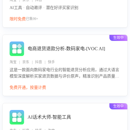
淘宝 | 京东 | 抖音
AI工具 · 自动邀评 · 潜在好评买家识别
限时免费
已售99+
生效中
电商退货退款分析-数码家电-[VOC AI]
淘宝 | 京东 | 抖音 | 快手
这是一款面向数码家电行业的智能退货分析应用，通过大语言
模型深度解析买家退货数据与评价原声，精准识别产品质量、
描述不符、物流破损等核心退货原因，并输出可落地的改进建
免费开通，按量计费
议，通过挖掘用户痛点驱动产品迭代，从根本上降低退货率，
进而降低因技术差异或服务疏漏导致的退款率。
生效中
AI话术大师-智能工具