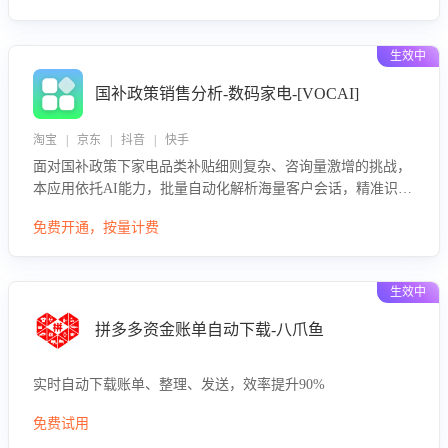
生效中
国补政策销售分析-数码家电-[VOCAI]
淘宝 | 京东 | 抖音 | 快手
面对国补政策下家电品类补贴细则复杂、咨询量激增的挑战，
本应用依托AI能力，批量自动化解析海量客户会话，精准识别
消费者对能以旧换新、补贴额度等政策的关注焦点与购买意
免费开通，按量计费
向，深度洞察决策动因。同时全面评估客服团队政策解读准确
性与响应效率，定位服务薄弱环节，为企业提供数据驱动的策
略优化建议与培训支持，助力提升政策响应速度、客服转化能
生效中
力及销售业绩。
拼多多资金账单自动下载-八爪鱼
实时自动下载账单、整理、发送，效率提升90%
免费试用