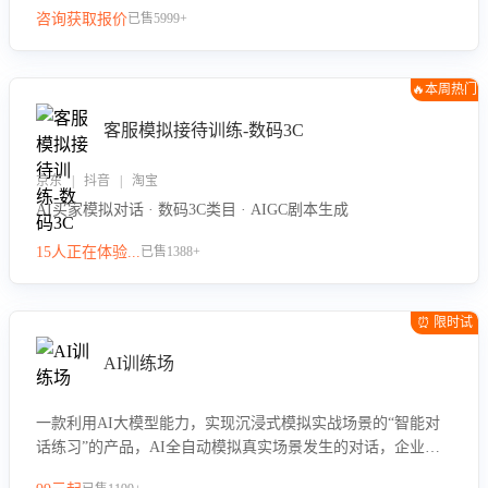
咨询获取报价
已售5999+
🔥本周热门
客服模拟接待训练-数码3C
京东 | 抖音 | 淘宝
AI买家模拟对话 · 数码3C类目 · AIGC剧本生成
15人正在体验...
已售1388+
⏰ 限时试
用
AI训练场
一款利用AI大模型能力，实现沉浸式模拟实战场景的“智能对
话练习”的产品，AI全自动模拟真实场景发生的对话，企业可
以帮助员工提升客服接待技巧，持续提升客服团队的销服能