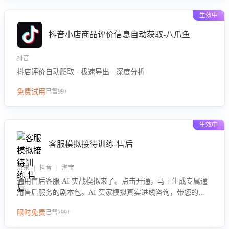
生效中
抖音小店商品评价信息自动获取-八爪鱼
抖音
抖店评价自动爬取 · 极速导出 · 深度分析
免费试用
已售99+
生效中
客服模拟接待训练-售后
京东 | 抖音 | 淘宝
通用售后客服 AI 实战模拟来了。点击开通，马上生成专属通
用售后服务的剧本包。AI 买家模拟真实进线咨询，带您的客
服团队进行沉浸式训练，快速吃透功能咨询等售后场景的应对
限时免费
已售299+
要点，轻松提升服务能力。