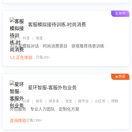
生效中
客服模拟接待训练-时尚消费
京东 | 抖音 | 淘宝
AI买家模拟对话 · 时尚消费类目 · 穿搭推荐场景训练
5人正在体验...
已售299+
🔥热卖
星环智服-客服外包业务
京东 | 抖音 | 快手 | 拼多多 | 淘宝 | 跨平台 | 小红书 | 得物 | 企业微信
外包服务 · 专业人力团队 · 定制化方案
咨询体验
已售2399+