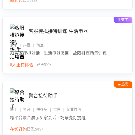
99元起
已售1199+
力。
生效中
客服模拟接待训练-生活电器
京东 | 抖音 | 淘宝
AI买家模拟对话 · 生活电器类目 · 故障排查场景训练
8人正在体验...
已售599+
🔥热卖
聚合接待助手
快手 | 抖音 | 拼多多 | 京东 | 企业微信
跨平台聚合展示买家会话 · 场景亮灯提醒
在线订购
已售2919+