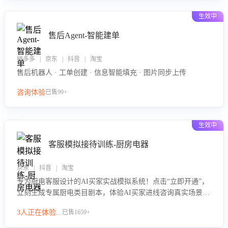
生效中
售后Agent-智能建单
拼多多 | 京东 | 抖音 | 淘宝
售后机器人 · 工单创建 · 信息智能填充 · 图片同步上传
咨询体验
已售99+
生效中
客服模拟接待训练-厨房电器
京东 | 抖音 | 淘宝
专为厨电客服设计的AI买家实战模拟系统！点击“立即开通”，
立刻生成专属厨电类目剧本，体验AI买家进线咨询真实场景训
练，快速掌握针对家用厨电商品的“功能咨询”等真实场景应对
3人正在体验...
已售1659+
技巧！