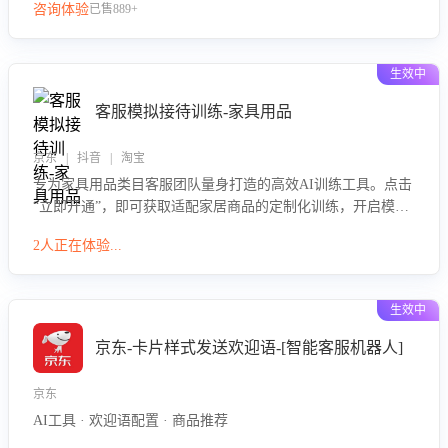
咨询体验
已售889+
生效中
客服模拟接待训练-家具用品
京东 | 抖音 | 淘宝
专为家具用品类目客服团队量身打造的高效AI训练工具。点击
“立即开通”，即可获取适配家居商品的定制化训练，开启模拟
真实客户对话的演练。针对性提升客服在家具用品功能、尺寸
2人正在体验...
参数咨询等高频场景下的专业应对能力。
生效中
京东-卡片样式发送欢迎语-[智能客服机器人]
京东
AI工具 · 欢迎语配置 · 商品推荐