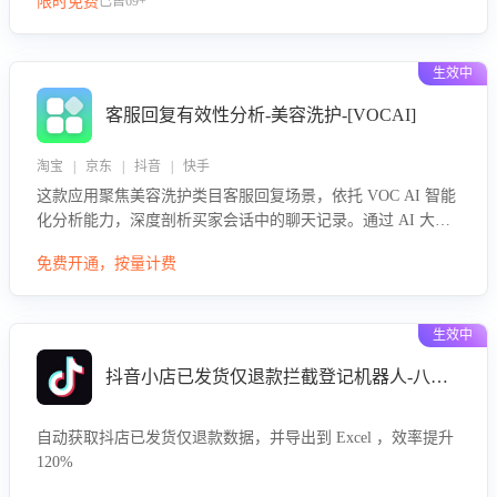
限时免费
已售69+
生效中
客服回复有效性分析-美容洗护-[VOCAI]
淘宝 | 京东 | 抖音 | 快手
这款应用聚焦美容洗护类目客服回复场景，依托 VOC AI 智能
化分析能力，深度剖析买家会话中的聊天记录。通过 AI 大模
型精准定位客服在不同场景的理解与回应难点，评判解答的有
免费开通，按量计费
效性与完整性，输出针对性改进策略，助力商家快速优化快捷
话术，提升客服接待响应率与服务质量。
生效中
抖音小店已发货仅退款拦截登记机器人-八爪鱼
自动获取抖店已发货仅退款数据，并导出到 Excel ，效率提升
120%