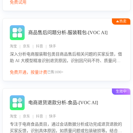
免费试用
🔥热卖
商品售后问题分析-服装鞋包-[VOC AI]
淘宝 | 京东 | 抖音 | 快手
深入分析电商服装鞋包类目商品售后相关问题的买家反馈，借
助 AI 大模型精准识别退货原因，识别因尺码不符、质量问题
等导致的退货原因，给出全方位优化产品与服务的建议，助力
免费开通，按量计费
已售1690+
商家优化产品或服务，实现销售额的显著提升。
生效中
电商退货退款分析-食品-[VOC AI]
淘宝 | 京东 | 抖音 | 快手
专注于电商食品类目，通过会话数据分析成功完成退货退款的
买家反馈，识别具体原因，如质量问题或包装破损等。结合AI