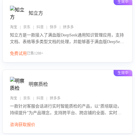
生效中
知立方
淘宝 | 京东 | 抖音 | 快手 | 拼多多
知立方是一款接入了满血版DeepSeek通用知识管理应用，支持
文档、表格等多类型文档的处理，并能够基于满血版DeepSeek
做知识应答。它能够为多种应用场景提供强大的知识支持，帮
免费试用
已售1288+
助用户高效管理和利用知识资源。通过该产品，用户可以轻松
实现文档的上传、分类、检索，提升知识管理的智能化水平。
生效中
明察质检
淘宝 | 京东 | 抖音 | 拼多多
一款针对客服会话进行实时智能质检的产品，以“质培联动，
持续提升”为产品理念，支持跨平台、跨店铺的全面、实时、
智能化质检，并根据质检结果形成质培联动，持续提升客服团
咨询获取报价
队的销服能力。