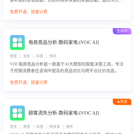
家补贴的会话数据，识别对购买决策的关键因素。通过AI大模
型评估客服在政策宣传、回应及互动中的表现，生成优化策
免费开通，按量计费
略，助力商家利用国补政策提升GMV。
生效中
电商竞品分析-数码家电-[VOC AI]
淘宝 | 京东 | 抖音 | 快手
VOC电商竞品分析是一款基于AI大模型的智能决策工具，专注
于挖掘消费者在咨询中提及的竞品对比与跨平台比价信息。该
应用能够精准识别被频繁对比的竞品品牌、咨询量、商品信
免费开通，按量计费
息，进行多维度交叉对比，并分析消费者的比价行为。通过提
供数据驱动的竞品洞察与差异化策略建议，帮助企业优化营销
话术、突出产品与服务优势，有效提升咨询转化率，避免陷入
🔥热卖
单纯价格竞争，实现精准扬长避短。
顾客流失分析-数码家电-[VOC AI]
京东 | 淘宝 | 抖音 | 拼多多 | 快手