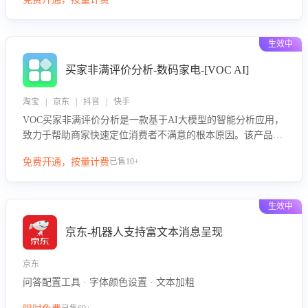
绪、归因争议根源，并客观评估客服应对合理性与成效。系统
可自动生成针对性改进策略，包括沟通话术优化、流程规范及
部门协同建议，从而提升客服团队舆情应对能力，阻断差评扩
生效中
散，维护品牌声誉，实现客户满意度的持续提升。
买家非满评价分析-数码家电-[VOC AI]
淘宝 | 京东 | 抖音 | 快手
VOC买家非满评价分析是一款基于AI大模型的智能分析应用，
致力于帮助商家快速定位消费者不满意的根本原因。该产品可
自动识别非满评价中的关键问题，区别问题是否属于客服原因
免费开通，按量计费
已售10+
或其它部门原因，明确责任归属，提供可落地的改进建议与策
略方向。通过深入挖掘会话内容，商家可针对性优化服务流
程、提升客服质量，并协同相关部门推进体验整改，有效提升
生效中
客户满意度和店铺整体服务质量。
京东-机器人支持富文本消息呈现
京东
问答配置工具 · 字体颜色设置 · 文本加粗