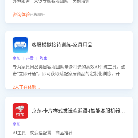
外包服务 · 大促专属客服团队 · 岗前培训
咨询体验
已售889+
客服模拟接待训练-家具用品
京东 | 抖音 | 淘宝
专为家具用品类目客服团队量身打造的高效AI训练工具。点
击“立即开通”，即可获取适配家居商品的定制化训练，开启
模拟真实客户对话的演练。针对性提升客服在家具用品功
能、尺寸参数咨询等高频场景下的专业应对能力。
2人正在体验...
京东-卡片样式发送欢迎语-[智能客服机器人]
京东
AI工具 · 欢迎语配置 · 商品推荐