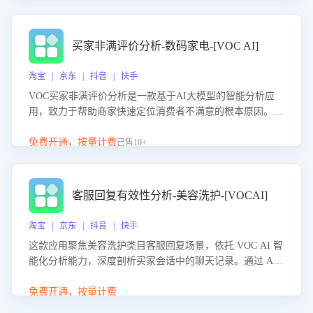
成效。系统可自动生成针对性改进策略，包括沟通话术优
化、流程规范及部门协同建议，从而提升客服团队舆情应对
能力，阻断差评扩散，维护品牌声誉，实现客户满意度的持
买家非满评价分析-数码家电-[VOC AI]
续提升。
淘宝 | 京东 | 抖音 | 快手
VOC买家非满评价分析是一款基于AI大模型的智能分析应
用，致力于帮助商家快速定位消费者不满意的根本原因。该
产品可自动识别非满评价中的关键问题，区别问题是否属于
客服原因或其它部门原因，明确责任归属，提供可落地的改
免费开通，按量计费
已售10+
进建议与策略方向。通过深入挖掘会话内容，商家可针对性
优化服务流程、提升客服质量，并协同相关部门推进体验整
改，有效提升客户满意度和店铺整体服务质量。
客服回复有效性分析-美容洗护-[VOCAI]
淘宝 | 京东 | 抖音 | 快手
这款应用聚焦美容洗护类目客服回复场景，依托 VOC AI 智
能化分析能力，深度剖析买家会话中的聊天记录。通过 AI
大模型精准定位客服在不同场景的理解与回应难点，评判解
答的有效性与完整性，输出针对性改进策略，助力商家快速
免费开通，按量计费
优化快捷话术，提升客服接待响应率与服务质量。