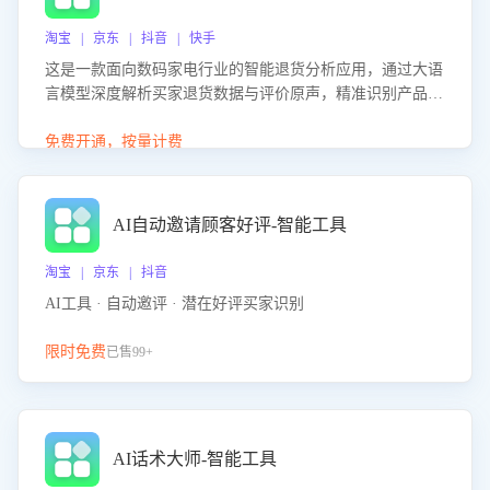
淘宝 | 京东 | 抖音 | 快手
这是一款面向数码家电行业的智能退货分析应用，通过大语
言模型深度解析买家退货数据与评价原声，精准识别产品质
量、描述不符、物流破损等核心退货原因，并输出可落地的
改进建议，通过挖掘用户痛点驱动产品迭代，从根本上降低
免费开通，按量计费
退货率，进而降低因技术差异或服务疏漏导致的退款率。
AI自动邀请顾客好评-智能工具
淘宝 | 京东 | 抖音
AI工具 · 自动邀评 · 潜在好评买家识别
限时免费
已售99+
AI话术大师-智能工具