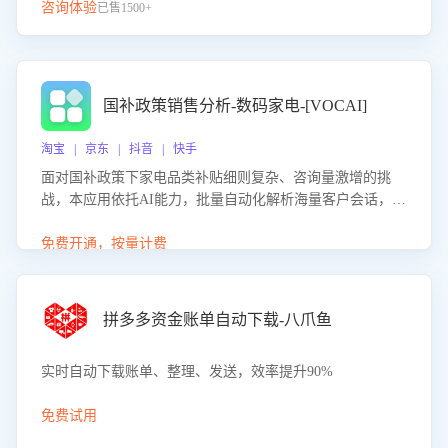
咨询体验
已售1500+
国补政策销售分析-数码家电-[VOCAI]
淘宝 | 京东 | 抖音 | 快手
面对国补政策下家电品类补贴细则复杂、咨询量激增的挑
战，本应用依托AI能力，批量自动化解析海量客户会话，精
准识别消费者对能以旧换新、补贴额度等政策的关注焦点与
购买意向，深度洞察决策动因。同时全面评估客服团队政策
免费开通，按量计费
解读准确性与响应效率，定位服务薄弱环节，为企业提供数
据驱动的策略优化建议与培训支持，助力提升政策响应速
度、客服转化能力及销售业绩。
拼多多资金账单自动下载-八爪鱼
实时自动下载账单、整理、发送，效率提升90%
免费试用