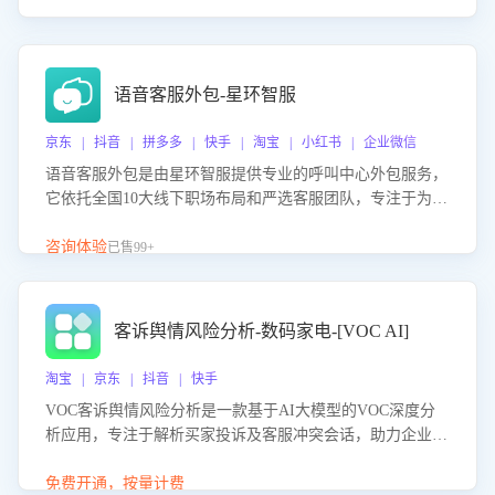
语音客服外包-星环智服
京东 | 抖音 | 拼多多 | 快手 | 淘宝 | 小红书 | 企业微信
语音客服外包是由星环智服提供专业的呼叫中心外包服务，
它依托全国10大线下职场布局和严选客服团队，专注于为企
业提供高效的语音呼叫解决方案。这项服务旨在通过专业的
客服团队和智能工具提升语音客服服务效率和质量，帮助企
咨询体验
已售99+
业实现降本增效。
客诉舆情风险分析-数码家电-[VOC AI]
淘宝 | 京东 | 抖音 | 快手
VOC客诉舆情风险分析是一款基于AI大模型的VOC深度分
析应用，专注于解析买家投诉及客服冲突会话，助力企业精
准防控舆情风险。该产品通过智能定位高风险会话、精准判
别客户情绪、归因争议根源，并客观评估客服应对合理性与
免费开通，按量计费