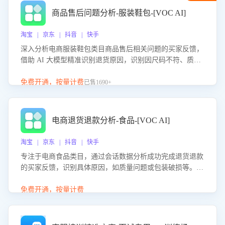
商品售后问题分析-服装鞋包-[VOC AI]
淘宝 | 京东 | 抖音 | 快手
深入分析电商服装鞋包类目商品售后相关问题的买家反馈，
借助 AI 大模型精准识别退货原因，识别因尺码不符、质量
问题等导致的退货原因，给出全方位优化产品与服务的建
议，助力商家优化产品或服务，实现销售额的显著提升。
免费开通，按量计费
已售1690+
电商退货退款分析-食品-[VOC AI]
淘宝 | 京东 | 抖音 | 快手
专注于电商食品类目，通过会话数据分析成功完成退货退款
的买家反馈，识别具体原因，如质量问题或包装破损等。结
合AI大模型，自动评估客服挽回效果，输出优化策略，助力
商家降低退款率，提升售后效率。
免费开通，按量计费