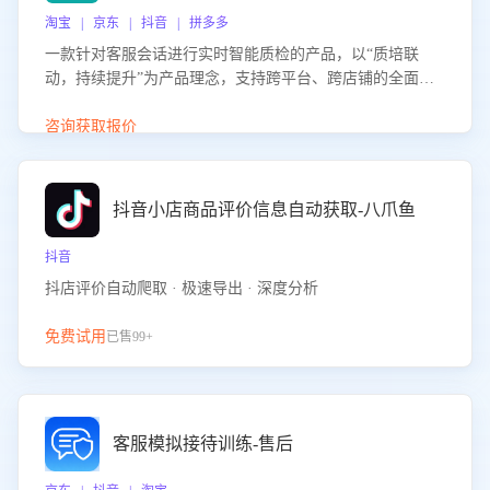
淘宝 | 京东 | 抖音 | 拼多多
一款针对客服会话进行实时智能质检的产品，以“质培联
动，持续提升”为产品理念，支持跨平台、跨店铺的全面、
实时、智能化质检，并根据质检结果形成质培联动，持续提
升客服团队的销服能力。
咨询获取报价
抖音小店商品评价信息自动获取-八爪鱼
抖音
抖店评价自动爬取 · 极速导出 · 深度分析
免费试用
已售99+
客服模拟接待训练-售后