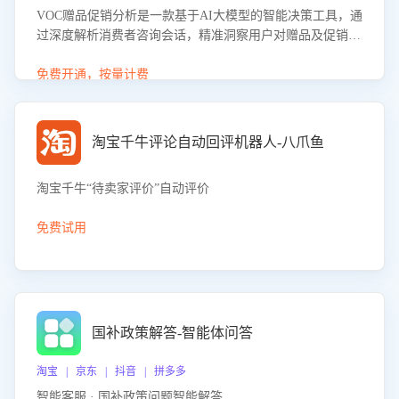
VOC赠品促销分析是一款基于AI大模型的智能决策工具，通
过深度解析消费者咨询会话，精准洞察用户对赠品及促销政
策的真实偏好与需求。该应用可识别高吸引力赠品和热门促
销诉求，帮助企业制定个性化赠品组合策略，优化资源投放
免费开通，按量计费
并淘汰低效赠品，在提升成交转化率的同时有效控制成本，
实现促销效果最大化。
淘宝千牛评论自动回评机器人-八爪鱼
淘宝千牛“待卖家评价”自动评价
免费试用
国补政策解答-智能体问答
淘宝 | 京东 | 抖音 | 拼多多
智能客服 · 国补政策问题智能解答