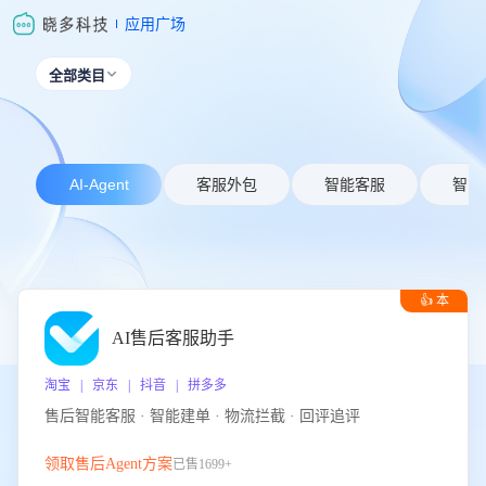
应用广场
全部类目

AI-Agent
客服外包
智能客服
智能
👍 本
周推荐
AI售后客服助手
淘宝 | 京东 | 抖音 | 拼多多
售后智能客服 · 智能建单 · 物流拦截 · 回评追评
领取售后Agent方案
已售1699+