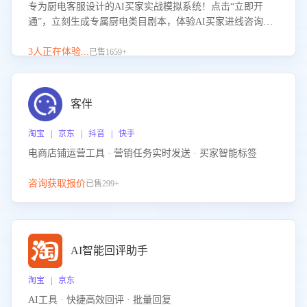
专为厨电客服设计的AI买家实战模拟系统！点击“立即开
通”，立刻生成专属厨电类目剧本，体验AI买家进线咨询真
实场景训练，快速掌握针对家用厨电商品的“功能咨询”等真
实场景应对技巧！
3人正在体验...
已售1659+
客伴
淘宝 | 京东 | 抖音 | 快手
电商店铺运营工具 · 营销任务实时发送 · 买家智能标签
咨询获取报价
已售299+
AI智能回评助手
淘宝 | 京东
AI工具 · 快捷高效回评 · 批量回复