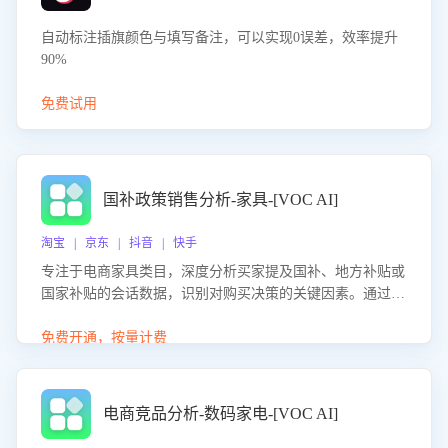
自动标注插旗颜色与填写备注，可以实现0误差，效率提升
90%
免费试用
国补政策销售分析-家具-[VOC AI]
淘宝 | 京东 | 抖音 | 快手
专注于电商家具类目，深度分析买家提及国补、地方补贴或
国家补贴的会话数据，识别对购买决策的关键因素。通过AI
大模型评估客服在政策宣传、回应及互动中的表现，生成优
化策略，助力商家利用国补政策提升GMV。
免费开通，按量计费
电商竞品分析-数码家电-[VOC AI]