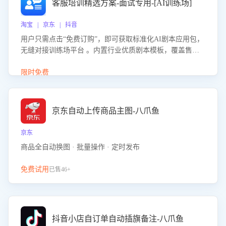
客服培训精选方案-面试专用-[AI训练场]
淘宝 | 京东 | 抖音
用户只需点击“免费订购”，即可获取标准化AI剧本应用包，
无缝对接训练场平台 。内置行业优质剧本模板，覆盖售前
咨询、售后处理等全场景，消除复杂部署流程，节省90%的
初始化时间，助力企业快速启动智能客服训练
限时免费
京东自动上传商品主图-八爪鱼
京东
商品全自动换图 · 批量操作 · 定时发布
免费试用
已售46+
抖音小店自订单自动插旗备注-八爪鱼