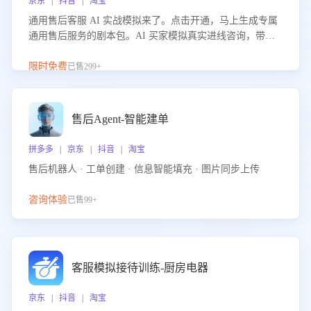
京东 | 抖音 | 淘宝
通用售后客服 AI 实战模拟来了。点击开通，马上生成专属
通用售后服务的剧本包。AI 买家模拟真实进线咨询，带您
的客服团队进行沉浸式训练，快速吃透功能咨询等售后场景
的应对要点，轻松提升服务能力。
限时免费
已售299+
售后Agent-智能建单
拼多多 | 京东 | 抖音 | 淘宝
售后机器人 · 工单创建 · 信息智能填充 · 图片同步上传
咨询体验
已售99+
客服模拟接待训练-厨房电器
京东 | 抖音 | 淘宝