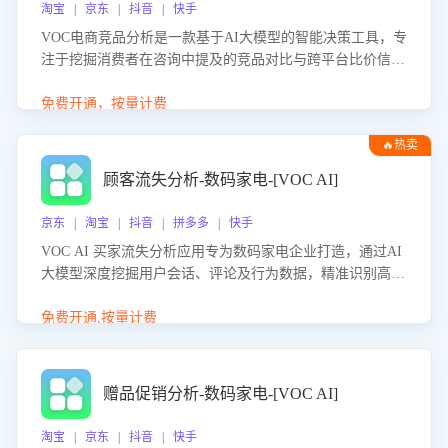
淘宝 | 京东 | 抖音 | 快手
VOC电商竞品分析是一款基于AI大模型的智能决策工具，专
注于挖掘消费者在咨询中提及的竞品对比与跨平台比价信
息。该应用能够精准识别被频繁对比的竞品品牌、咨询量、
商品信息，进行多维度交叉对比，并分析消费者的比价行
免费开通，按量计费
为。通过提供数据驱动的竞品洞察与差异化策略建议，帮助
🔥热卖
企业优化营销话术、突出产品与服务优势，有效提升咨询转
化率，避免陷入单纯价格竞争，实现精准扬长避短。
顾客流失分析-数码家电-[VOC AI]
京东 | 淘宝 | 抖音 | 拼多多 | 快手
VOC AI 买家流失分析应用专为数码家电企业打造，通过AI
大模型深度挖掘用户会话、评论及行为数据，精准识别高流
失风险客户，并定位流失原因：包括产品质量缺陷、售后响
应延迟、竞品价格冲击等。系统自动输出可落地的挽回策
免费开通,按量计费
略，迅速同步到店铺运营团队。
赠品促销分析-数码家电-[VOC AI]
淘宝 | 京东 | 抖音 | 快手