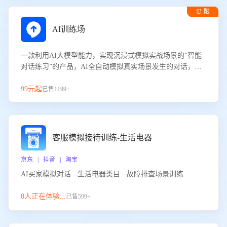
⏰ 限
时试用
AI训练场
一款利用AI大模型能力，实现沉浸式模拟实战场景的“智能
对话练习”的产品，AI全自动模拟真实场景发生的对话，企
业可以帮助员工提升客服接待技巧，持续提升客服团队的销
服能力。
99元起
已售1199+
客服模拟接待训练-生活电器
京东 | 抖音 | 淘宝
AI买家模拟对话 · 生活电器类目 · 故障排查场景训练
8人正在体验...
已售599+