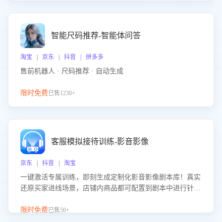
智能尺码推荐-智能体问答
淘宝 | 京东 | 抖音 | 拼多多
售前机器人 · 尺码推荐 · 自动生成
限时免费
已售1230+
客服模拟接待训练-影音影像
京东 | 抖音 | 淘宝
一键激活专属训练，即刻生成定制化影音影像剧本库！真实
还原买家进线场景，店铺内商品都可配置到剧本中进行针对
性训练，加强商品知识解答能力，提升客服售前转化率。点
击 “立即开通”，快速获取影音影像类目剧本，一键开启客服
限时免费
已售50+
培训。