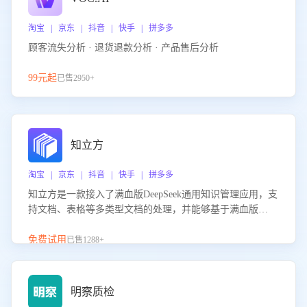
淘宝 | 京东 | 抖音 | 快手 | 拼多多
顾客流失分析 · 退货退款分析 · 产品售后分析
99元起
已售2950+
知立方
淘宝 | 京东 | 抖音 | 快手 | 拼多多
知立方是一款接入了满血版DeepSeek通用知识管理应用，支
持文档、表格等多类型文档的处理，并能够基于满血版
DeepSeek做知识应答。它能够为多种应用场景提供强大的知
识支持，帮助用户高效管理和利用知识资源。通过该产品，
免费试用
已售1288+
用户可以轻松实现文档的上传、分类、检索，提升知识管理
的智能化水平。
明察质检