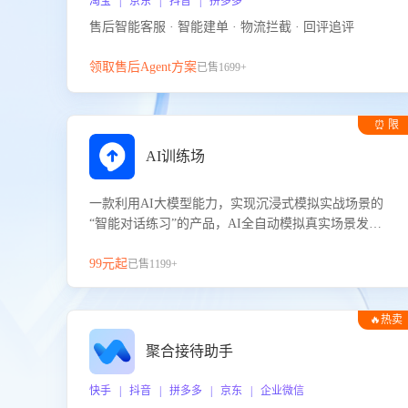
淘宝 | 京东 | 抖音 | 拼多多
售后智能客服 · 智能建单 · 物流拦截 · 回评追评
领取售后Agent方案
已售1699+
⏰ 限
时试用
AI训练场
一款利用AI大模型能力，实现沉浸式模拟实战场景的
“智能对话练习”的产品，AI全自动模拟真实场景发生
的对话，企业可以帮助员工提升客服接待技巧，持续
提升客服团队的销服能力。
99元起
已售1199+
🔥热卖
聚合接待助手
快手 | 抖音 | 拼多多 | 京东 | 企业微信