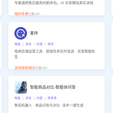
专属通用售后服务的剧本包。AI 买家模拟真实进线咨
询，带您的客服团队进行沉浸式训练，快速吃透功能
咨询等售后场景的应对要点，轻松提升服务能力。
限时免费
已售299+
客伴
淘宝 | 京东 | 抖音 | 快手
电商店铺运营工具 · 营销任务实时发送 · 买家智能标
签
咨询获取报价
已售299+
智能商品对比-智能体问答
淘宝 | 京东 | 抖音 | 拼多多
售前机器人 · 商品识别与对比 ·话术一键生成