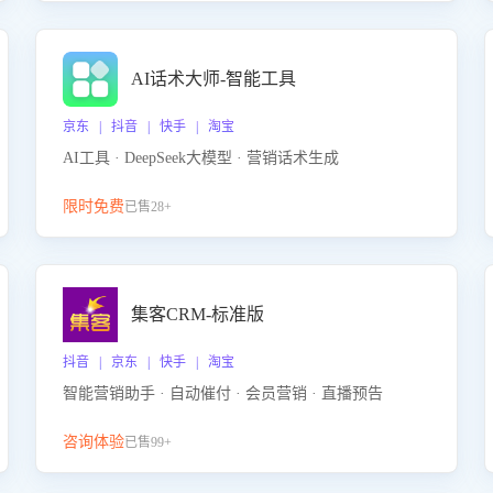
AI话术大师-智能工具
京东 | 抖音 | 快手 | 淘宝
AI工具 · DeepSeek大模型 · 营销话术生成
限时免费
已售28+
集客CRM-标准版
抖音 | 京东 | 快手 | 淘宝
智能营销助手 · 自动催付 · 会员营销 · 直播预告
咨询体验
已售99+