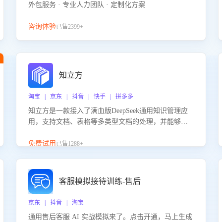
外包服务 · 专业人力团队 · 定制化方案
咨询体验
已售2399+
知立方
淘宝 | 京东 | 抖音 | 快手 | 拼多多
知立方是一款接入了满血版DeepSeek通用知识管理应
用，支持文档、表格等多类型文档的处理，并能够基
于满血版DeepSeek做知识应答。它能够为多种应用场
景提供强大的知识支持，帮助用户高效管理和利用知
免费试用
已售1288+
识资源。通过该产品，用户可以轻松实现文档的上
传、分类、检索，提升知识管理的智能化水平。
客服模拟接待训练-售后
京东 | 抖音 | 淘宝
通用售后客服 AI 实战模拟来了。点击开通，马上生成