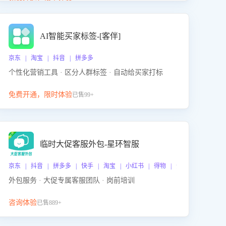
动产品迭代，从根本上降低退货率，进而降低因技术
差异或服务疏漏导致的退款率。
AI智能买家标签-[客伴]
京东 | 淘宝 | 抖音 | 拼多多
个性化营销工具 · 区分人群标签 · 自动给买家打标
免费开通，限时体验
已售99+
临时大促客服外包-星环智服
京东 | 抖音 | 拼多多 | 快手 | 淘宝 | 小红书 | 得物 | 企业微信
外包服务 · 大促专属客服团队 · 岗前培训
咨询体验
已售889+