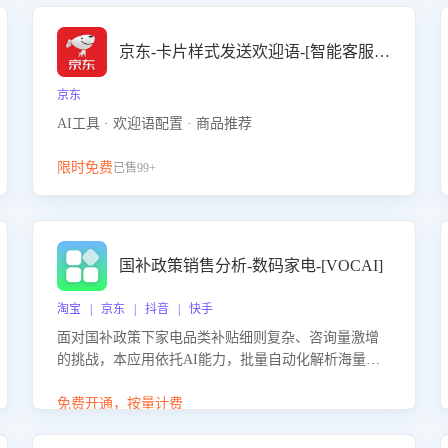
京东-卡片样式发送欢迎语-[智能客服机器人]
京东
AI工具 · 欢迎语配置 · 商品推荐
限时免费
已售99+
国补政策销售分析-数码家电-[VOCAI]
淘宝 | 京东 | 抖音 | 快手
面对国补政策下家电品类补贴细则复杂、咨询量激增
的挑战，本应用依托AI能力，批量自动化解析海量客
户会话，精准识别消费者对能以旧换新、补贴额度等
政策的关注焦点与购买意向，深度洞察决策动因。同
免费开通，按量计费
时全面评估客服团队政策解读准确性与响应效率，定
位服务薄弱环节，为企业提供数据驱动的策略优化建