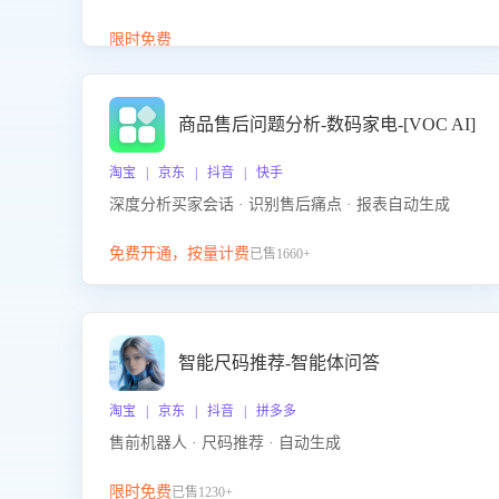
答、商品卖点介绍等智能体提供完整、全面、准确的
商品知识。
限时免费
商品售后问题分析-数码家电-[VOC AI]
淘宝 | 京东 | 抖音 | 快手
深度分析买家会话 · 识别售后痛点 · 报表自动生成
免费开通，按量计费
已售1660+
智能尺码推荐-智能体问答
淘宝 | 京东 | 抖音 | 拼多多
售前机器人 · 尺码推荐 · 自动生成
限时免费
已售1230+