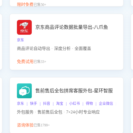
升客服售前转化率。点击 “立即开通”，快速获取影音
限时免费
已售50+
影像类目剧本，一键开启客服培训。
京东商品评论数据批量导出-八爪鱼
京东
商品评论自动导出 · 深度分析 · 全面覆盖
免费试用
已售33+
售前售后全包拼席客服外包-星环智服
京东 | 快手 | 抖音 | 淘宝 | 小红书 | 得物 | 企业微信 | 跨平台
外包服务 · 售前售后全包 · 7×24小时专业响应
咨询体验
已售1799+