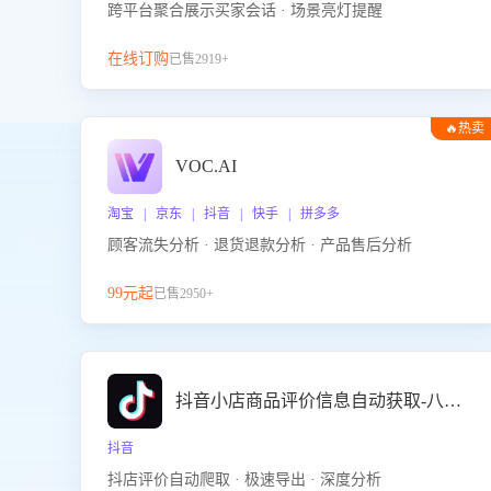
跨平台聚合展示买家会话 · 场景亮灯提醒
在线订购
已售2919+
🔥热卖
VOC.AI
淘宝 | 京东 | 抖音 | 快手 | 拼多多
顾客流失分析 · 退货退款分析 · 产品售后分析
99元起
已售2950+
抖音小店商品评价信息自动获取-八爪鱼
抖音
抖店评价自动爬取 · 极速导出 · 深度分析