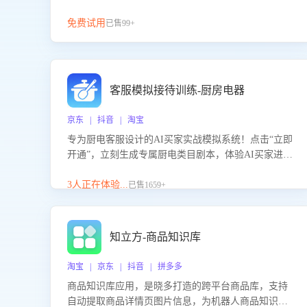
免费试用
已售99+
客服模拟接待训练-厨房电器
京东 | 抖音 | 淘宝
专为厨电客服设计的AI买家实战模拟系统！点击“立即
开通”，立刻生成专属厨电类目剧本，体验AI买家进线
咨询真实场景训练，快速掌握针对家用厨电商品的“功
能咨询”等真实场景应对技巧！
3人正在体验...
已售1659+
知立方-商品知识库
淘宝 | 京东 | 抖音 | 拼多多
商品知识库应用，是晓多打造的跨平台商品库，支持
自动提取商品详情页图片信息，为机器人商品知识问