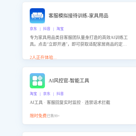
客服模拟接待训练-家具用品
京东 | 抖音 | 淘宝
专为家具用品类目客服团队量身打造的高效AI训练工
具。点击“立即开通”，即可获取适配家居商品的定制
化训练，开启模拟真实客户对话的演练。针对性提升
客服在家具用品功能、尺寸参数咨询等高频场景下的
2人正在体验...
专业应对能力。
AI风控官-智能工具
淘宝 | 京东 | 抖音
AI工具 · 客服回复实时监控 · 违禁话术拦截
限时免费
已售99+