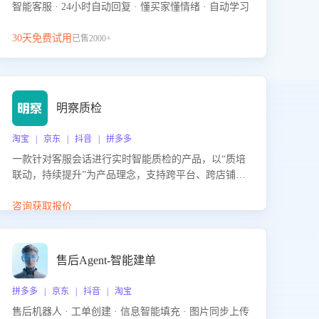
智能客服 · 24小时自动回复 · 懂买家懂情绪 · 自动学习
30天免费试用
已售2000+
明察质检
淘宝 | 京东 | 抖音 | 拼多多
一款针对客服会话进行实时智能质检的产品，以“质培
联动，持续提升”为产品理念，支持跨平台、跨店铺的
全面、实时、智能化质检，并根据质检结果形成质培
联动，持续提升客服团队的销服能力。
咨询获取报价
售后Agent-智能建单
拼多多 | 京东 | 抖音 | 淘宝
售后机器人 · 工单创建 · 信息智能填充 · 图片同步上传