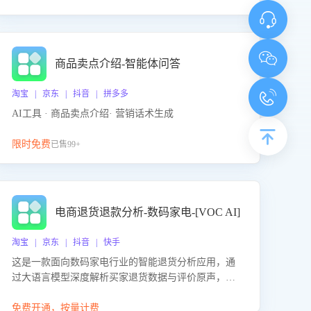
商品卖点介绍-智能体问答
淘宝 | 京东 | 抖音 | 拼多多
AI工具 · 商品卖点介绍· 营销话术生成
限时免费
已售99+
电商退货退款分析-数码家电-[VOC AI]
淘宝 | 京东 | 抖音 | 快手
这是一款面向数码家电行业的智能退货分析应用，通
过大语言模型深度解析买家退货数据与评价原声，精
准识别产品质量、描述不符、物流破损等核心退货原
因，并输出可落地的改进建议，通过挖掘用户痛点驱
免费开通，按量计费