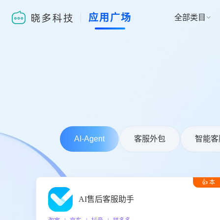
应用广场
全部类目

AI-Agent
客服外包
智能客
👍 本
周推荐
AI售后客服助手