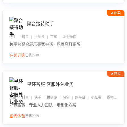
🔥热卖
聚合接待助手
快手 | 抖音 | 拼多多 | 京东 | 企业微信
跨平台聚合展示买家会话 · 场景亮灯提醒
在线订购
已售2919+
🔥热卖
星环智服-客服外包业务
京东 | 抖音 | 快手 | 拼多多 | 淘宝 | 跨平台 | 小红书 | 得物 | 企业微信
外包服务 · 专业人力团队 · 定制化方案
咨询体验
已售2399+