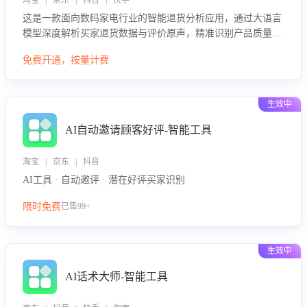
淘宝 | 京东 | 抖音 | 快手
这是一款面向数码家电行业的智能退货分析应用，通过大语言
模型深度解析买家退货数据与评价原声，精准识别产品质量、
描述不符、物流破损等核心退货原因，并输出可落地的改进建
免费开通，按量计费
议，通过挖掘用户痛点驱动产品迭代，从根本上降低退货率，
进而降低因技术差异或服务疏漏导致的退款率。
生效中
AI自动邀请顾客好评-智能工具
淘宝 | 京东 | 抖音
AI工具 · 自动邀评 · 潜在好评买家识别
限时免费
已售99+
生效中
AI话术大师-智能工具