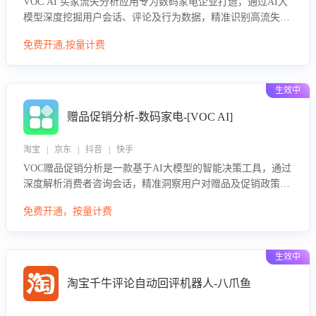
VOC AI 买家流失分析应用专为数码家电企业打造，通过AI大
模型深度挖掘用户会话、评论及行为数据，精准识别高流失风
险客户，并定位流失原因：包括产品质量缺陷、售后响应延
免费开通,按量计费
迟、竞品价格冲击等。系统自动输出可落地的挽回策略，迅速
同步到店铺运营团队。
生效中
赠品促销分析-数码家电-[VOC AI]
淘宝 | 京东 | 抖音 | 快手
VOC赠品促销分析是一款基于AI大模型的智能决策工具，通过
深度解析消费者咨询会话，精准洞察用户对赠品及促销政策的
真实偏好与需求。该应用可识别高吸引力赠品和热门促销诉
免费开通，按量计费
求，帮助企业制定个性化赠品组合策略，优化资源投放并淘汰
低效赠品，在提升成交转化率的同时有效控制成本，实现促销
效果最大化。
生效中
淘宝千牛评论自动回评机器人-八爪鱼