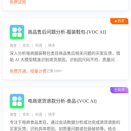
免费试用
🔥热卖
商品售后问题分析-服装鞋包-[VOC AI]
淘宝 | 京东 | 抖音 | 快手
深入分析电商服装鞋包类目商品售后相关问题的买家反馈，借
助 AI 大模型精准识别退货原因，识别因尺码不符、质量问题
等导致的退货原因，给出全方位优化产品与服务的建议，助力
免费开通，按量计费
已售1690+
商家优化产品或服务，实现销售额的显著提升。
生效中
电商退货退款分析-食品-[VOC AI]
淘宝 | 京东 | 抖音 | 快手
专注于电商食品类目，通过会话数据分析成功完成退货退款的
买家反馈，识别具体原因，如质量问题或包装破损等。结合AI