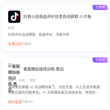
生效中
抖音小店商品评价信息自动获取-八爪鱼
抖音
抖店评价自动爬取 · 极速导出 · 深度分析
免费试用
已售99+
生效中
客服模拟接待训练-售后
京东 | 抖音 | 淘宝
通用售后客服 AI 实战模拟来了。点击开通，马上生成专属通
用售后服务的剧本包。AI 买家模拟真实进线咨询，带您的客
服团队进行沉浸式训练，快速吃透功能咨询等售后场景的应对
限时免费
已售299+
要点，轻松提升服务能力。