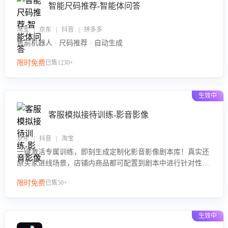
智能尺码推荐-智能体问答
淘宝 | 京东 | 抖音 | 拼多多
售前机器人 · 尺码推荐 · 自动生成
限时免费
已售1230+
生效中
客服模拟接待训练-影音影像
京东 | 抖音 | 淘宝
一键激活专属训练，即刻生成定制化影音影像剧本库！真实还
原买家进线场景，店铺内商品都可配置到剧本中进行针对性训
练，加强商品知识解答能力，提升客服售前转化率。点击 “立
限时免费
已售50+
即开通”，快速获取影音影像类目剧本，一键开启客服培训。
生效中