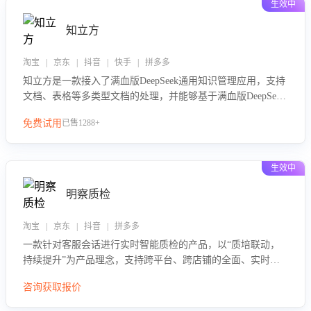
生效中
知立方
淘宝 | 京东 | 抖音 | 快手 | 拼多多
知立方是一款接入了满血版DeepSeek通用知识管理应用，支持
文档、表格等多类型文档的处理，并能够基于满血版DeepSeek
做知识应答。它能够为多种应用场景提供强大的知识支持，帮
免费试用
已售1288+
助用户高效管理和利用知识资源。通过该产品，用户可以轻松
实现文档的上传、分类、检索，提升知识管理的智能化水平。
生效中
明察质检
淘宝 | 京东 | 抖音 | 拼多多
一款针对客服会话进行实时智能质检的产品，以“质培联动，
持续提升”为产品理念，支持跨平台、跨店铺的全面、实时、
智能化质检，并根据质检结果形成质培联动，持续提升客服团
咨询获取报价
队的销服能力。