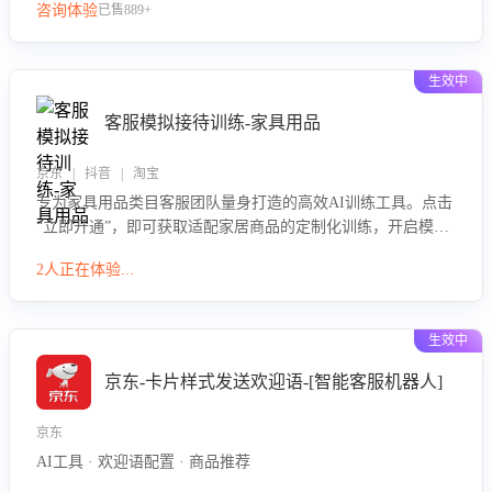
咨询体验
已售889+
生效中
客服模拟接待训练-家具用品
京东 | 抖音 | 淘宝
专为家具用品类目客服团队量身打造的高效AI训练工具。点击
“立即开通”，即可获取适配家居商品的定制化训练，开启模拟
真实客户对话的演练。针对性提升客服在家具用品功能、尺寸
2人正在体验...
参数咨询等高频场景下的专业应对能力。
生效中
京东-卡片样式发送欢迎语-[智能客服机器人]
京东
AI工具 · 欢迎语配置 · 商品推荐