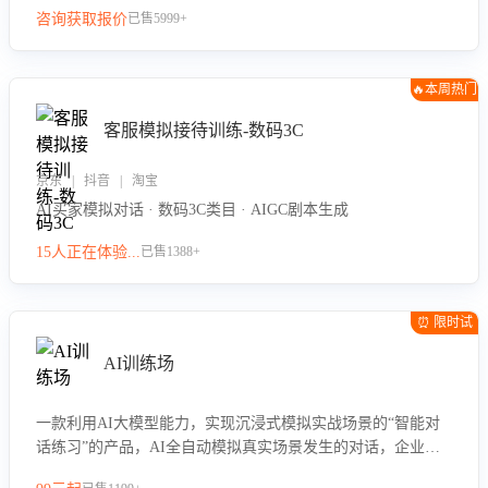
咨询获取报价
已售5999+
🔥本周热门
客服模拟接待训练-数码3C
京东 | 抖音 | 淘宝
AI买家模拟对话 · 数码3C类目 · AIGC剧本生成
15人正在体验...
已售1388+
⏰ 限时试
用
AI训练场
一款利用AI大模型能力，实现沉浸式模拟实战场景的“智能对
话练习”的产品，AI全自动模拟真实场景发生的对话，企业可
以帮助员工提升客服接待技巧，持续提升客服团队的销服能