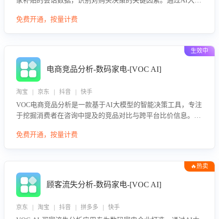
家补贴的会话数据，识别对购买决策的关键因素。通过AI大模
型评估客服在政策宣传、回应及互动中的表现，生成优化策
免费开通，按量计费
略，助力商家利用国补政策提升GMV。
生效中
电商竞品分析-数码家电-[VOC AI]
淘宝 | 京东 | 抖音 | 快手
VOC电商竞品分析是一款基于AI大模型的智能决策工具，专注
于挖掘消费者在咨询中提及的竞品对比与跨平台比价信息。该
应用能够精准识别被频繁对比的竞品品牌、咨询量、商品信
免费开通，按量计费
息，进行多维度交叉对比，并分析消费者的比价行为。通过提
供数据驱动的竞品洞察与差异化策略建议，帮助企业优化营销
话术、突出产品与服务优势，有效提升咨询转化率，避免陷入
🔥热卖
单纯价格竞争，实现精准扬长避短。
顾客流失分析-数码家电-[VOC AI]
京东 | 淘宝 | 抖音 | 拼多多 | 快手