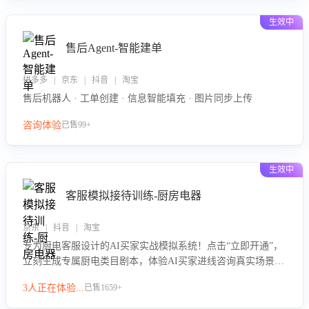
生效中
售后Agent-智能建单
拼多多 | 京东 | 抖音 | 淘宝
售后机器人 · 工单创建 · 信息智能填充 · 图片同步上传
咨询体验
已售99+
生效中
客服模拟接待训练-厨房电器
京东 | 抖音 | 淘宝
专为厨电客服设计的AI买家实战模拟系统！点击“立即开通”，
立刻生成专属厨电类目剧本，体验AI买家进线咨询真实场景训
练，快速掌握针对家用厨电商品的“功能咨询”等真实场景应对
3人正在体验...
已售1659+
技巧！