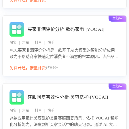
绪、归因争议根源，并客观评估客服应对合理性与成效。系统
可自动生成针对性改进策略，包括沟通话术优化、流程规范及
部门协同建议，从而提升客服团队舆情应对能力，阻断差评扩
生效中
散，维护品牌声誉，实现客户满意度的持续提升。
买家非满评价分析-数码家电-[VOC AI]
淘宝 | 京东 | 抖音 | 快手
VOC买家非满评价分析是一款基于AI大模型的智能分析应用，
致力于帮助商家快速定位消费者不满意的根本原因。该产品可
自动识别非满评价中的关键问题，区别问题是否属于客服原因
免费开通，按量计费
已售10+
或其它部门原因，明确责任归属，提供可落地的改进建议与策
略方向。通过深入挖掘会话内容，商家可针对性优化服务流
程、提升客服质量，并协同相关部门推进体验整改，有效提升
生效中
客户满意度和店铺整体服务质量。
客服回复有效性分析-美容洗护-[VOCAI]
淘宝 | 京东 | 抖音 | 快手
这款应用聚焦美容洗护类目客服回复场景，依托 VOC AI 智能
化分析能力，深度剖析买家会话中的聊天记录。通过 AI 大模