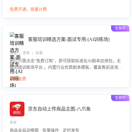
大模型，自动评估客服挽回效果，输出优化策略，助力商家降
免费开通，按量计费
低退款率，提升售后效率。
生效中
客服培训精选方案-面试专用-[AI训练场]
淘宝 | 京东 | 抖音
用户只需点击“免费订购”，即可获取标准化AI剧本应用包，无
缝对接训练场平台 。内置行业优质剧本模板，覆盖售前咨询、
售后处理等全场景，消除复杂部署流程，节省90%的初始化时
限时免费
间，助力企业快速启动智能客服训练
生效中
京东自动上传商品主图-八爪鱼
京东
商品全自动换图 · 批量操作 · 定时发布