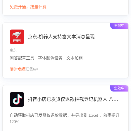
型精准定位客服在不同场景的理解与回应难点，评判解答的有
免费开通，按量计费
效性与完整性，输出针对性改进策略，助力商家快速优化快捷
话术，提升客服接待响应率与服务质量。
生效中
京东-机器人支持富文本消息呈现
京东
问答配置工具 · 字体颜色设置 · 文本加粗
限时免费
已售69+
生效中
抖音小店已发货仅退款拦截登记机器人-八爪鱼
自动获取抖店已发货仅退款数据，并导出到 Excel ，效率提升
120%