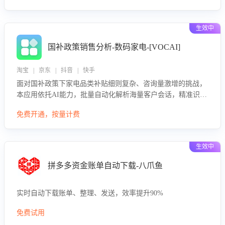
生效中
国补政策销售分析-数码家电-[VOCAI]
淘宝 | 京东 | 抖音 | 快手
面对国补政策下家电品类补贴细则复杂、咨询量激增的挑战，
本应用依托AI能力，批量自动化解析海量客户会话，精准识别
消费者对能以旧换新、补贴额度等政策的关注焦点与购买意
免费开通，按量计费
向，深度洞察决策动因。同时全面评估客服团队政策解读准确
性与响应效率，定位服务薄弱环节，为企业提供数据驱动的策
略优化建议与培训支持，助力提升政策响应速度、客服转化能
生效中
力及销售业绩。
拼多多资金账单自动下载-八爪鱼
实时自动下载账单、整理、发送，效率提升90%
免费试用