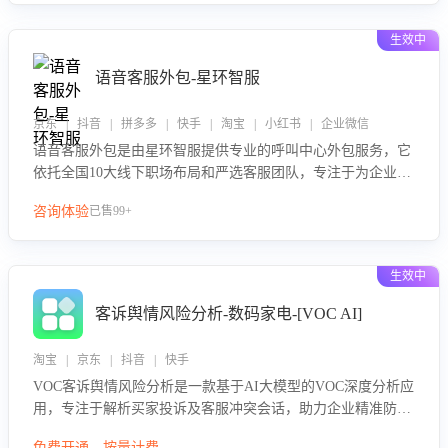
生效中
语音客服外包-星环智服
京东 | 抖音 | 拼多多 | 快手 | 淘宝 | 小红书 | 企业微信
语音客服外包是由星环智服提供专业的呼叫中心外包服务，它
依托全国10大线下职场布局和严选客服团队，专注于为企业提
供高效的语音呼叫解决方案。这项服务旨在通过专业的客服团
咨询体验
已售99+
队和智能工具提升语音客服服务效率和质量，帮助企业实现降
本增效。
生效中
客诉舆情风险分析-数码家电-[VOC AI]
淘宝 | 京东 | 抖音 | 快手
VOC客诉舆情风险分析是一款基于AI大模型的VOC深度分析应
用，专注于解析买家投诉及客服冲突会话，助力企业精准防控
舆情风险。该产品通过智能定位高风险会话、精准判别客户情
免费开通，按量计费