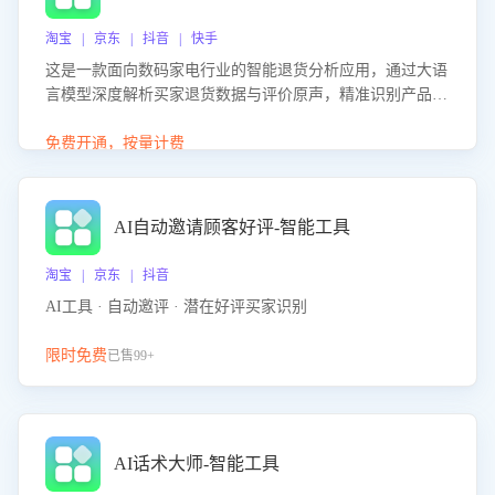
淘宝 | 京东 | 抖音 | 快手
这是一款面向数码家电行业的智能退货分析应用，通过大语
言模型深度解析买家退货数据与评价原声，精准识别产品质
量、描述不符、物流破损等核心退货原因，并输出可落地的
改进建议，通过挖掘用户痛点驱动产品迭代，从根本上降低
免费开通，按量计费
退货率，进而降低因技术差异或服务疏漏导致的退款率。
AI自动邀请顾客好评-智能工具
淘宝 | 京东 | 抖音
AI工具 · 自动邀评 · 潜在好评买家识别
限时免费
已售99+
AI话术大师-智能工具