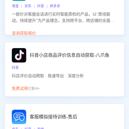
淘宝 | 京东 | 抖音 | 拼多多
一款针对客服会话进行实时智能质检的产品，以“质培联
动，持续提升”为产品理念，支持跨平台、跨店铺的全面、
实时、智能化质检，并根据质检结果形成质培联动，持续提
升客服团队的销服能力。
咨询获取报价
抖音小店商品评价信息自动获取-八爪鱼
抖音
抖店评价自动爬取 · 极速导出 · 深度分析
免费试用
已售99+
客服模拟接待训练-售后