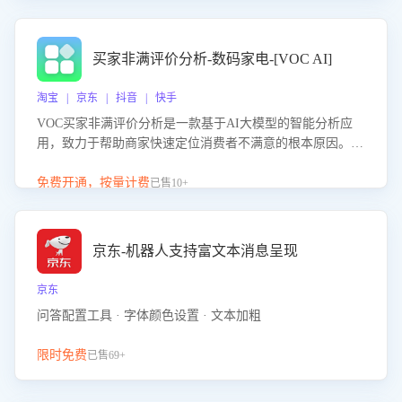
成效。系统可自动生成针对性改进策略，包括沟通话术优
化、流程规范及部门协同建议，从而提升客服团队舆情应对
能力，阻断差评扩散，维护品牌声誉，实现客户满意度的持
买家非满评价分析-数码家电-[VOC AI]
续提升。
淘宝 | 京东 | 抖音 | 快手
VOC买家非满评价分析是一款基于AI大模型的智能分析应
用，致力于帮助商家快速定位消费者不满意的根本原因。该
产品可自动识别非满评价中的关键问题，区别问题是否属于
客服原因或其它部门原因，明确责任归属，提供可落地的改
免费开通，按量计费
已售10+
进建议与策略方向。通过深入挖掘会话内容，商家可针对性
优化服务流程、提升客服质量，并协同相关部门推进体验整
改，有效提升客户满意度和店铺整体服务质量。
京东-机器人支持富文本消息呈现
京东
问答配置工具 · 字体颜色设置 · 文本加粗
限时免费
已售69+