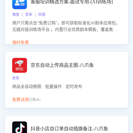
客服培训精选方案-面试专用-[AI训练场]
淘宝 | 京东 | 抖音
用户只需点击“免费订购”，即可获取标准化AI剧本应用包，
无缝对接训练场平台 。内置行业优质剧本模板，覆盖售前
咨询、售后处理等全场景，消除复杂部署流程，节省90%的
初始化时间，助力企业快速启动智能客服训练
限时免费
京东自动上传商品主图-八爪鱼
京东
商品全自动换图 · 批量操作 · 定时发布
免费试用
已售46+
抖音小店自订单自动插旗备注-八爪鱼