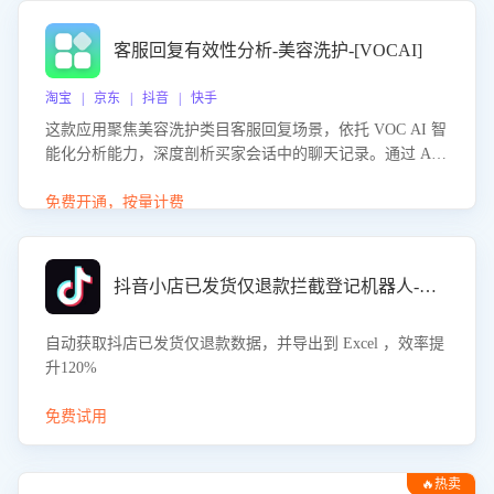
客服回复有效性分析-美容洗护-[VOCAI]
淘宝 | 京东 | 抖音 | 快手
这款应用聚焦美容洗护类目客服回复场景，依托 VOC AI 智
能化分析能力，深度剖析买家会话中的聊天记录。通过 AI
大模型精准定位客服在不同场景的理解与回应难点，评判解
答的有效性与完整性，输出针对性改进策略，助力商家快速
免费开通，按量计费
优化快捷话术，提升客服接待响应率与服务质量。
抖音小店已发货仅退款拦截登记机器人-八爪鱼
自动获取抖店已发货仅退款数据，并导出到 Excel ，效率提
升120%
免费试用
🔥热卖