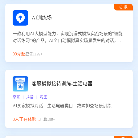
⏰ 限
时试用
AI训练场
一款利用AI大模型能力，实现沉浸式模拟实战场景的“智能
对话练习”的产品，AI全自动模拟真实场景发生的对话，企
业可以帮助员工提升客服接待技巧，持续提升客服团队的销
服能力。
99元起
已售1199+
客服模拟接待训练-生活电器
京东 | 抖音 | 淘宝
AI买家模拟对话 · 生活电器类目 · 故障排查场景训练
8人正在体验...
已售599+