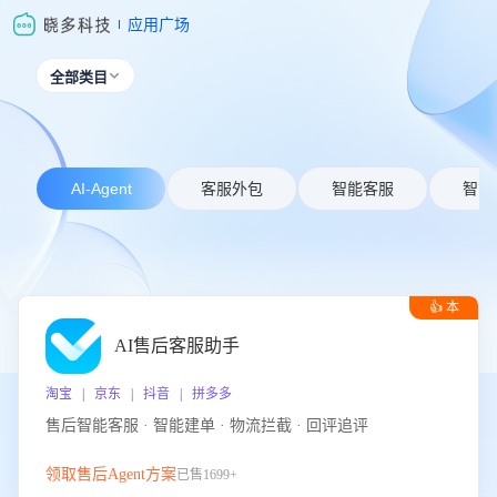
应用广场
全部类目

AI-Agent
客服外包
智能客服
智能
👍 本
周推荐
AI售后客服助手
淘宝 | 京东 | 抖音 | 拼多多
售后智能客服 · 智能建单 · 物流拦截 · 回评追评
领取售后Agent方案
已售1699+