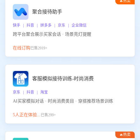
🔥热卖
聚合接待助手
快手 | 抖音 | 拼多多 | 京东 | 企业微信
跨平台聚合展示买家会话 · 场景亮灯提醒
在线订购
已售2919+
客服模拟接待训练-时尚消费
京东 | 抖音 | 淘宝
AI买家模拟对话 · 时尚消费类目 · 穿搭推荐场景训练
5人正在体验...
已售299+
🔥热卖