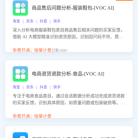
商品售后问题分析-服装鞋包-[VOC AI]
淘宝 | 京东 | 抖音 | 快手
深入分析电商服装鞋包类目商品售后相关问题的买家反馈，
借助 AI 大模型精准识别退货原因，识别因尺码不符、质量
问题等导致的退货原因，给出全方位优化产品与服务的建
议，助力商家优化产品或服务，实现销售额的显著提升。
免费开通，按量计费
已售1690+
电商退货退款分析-食品-[VOC AI]
淘宝 | 京东 | 抖音 | 快手
专注于电商食品类目，通过会话数据分析成功完成退货退款
的买家反馈，识别具体原因，如质量问题或包装破损等。结
合AI大模型，自动评估客服挽回效果，输出优化策略，助力
商家降低退款率，提升售后效率。
免费开通，按量计费