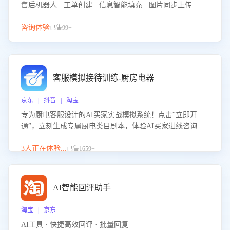
售后机器人 · 工单创建 · 信息智能填充 · 图片同步上传
咨询体验
已售99+
客服模拟接待训练-厨房电器
京东 | 抖音 | 淘宝
专为厨电客服设计的AI买家实战模拟系统！点击“立即开
通”，立刻生成专属厨电类目剧本，体验AI买家进线咨询真
实场景训练，快速掌握针对家用厨电商品的“功能咨询”等真
实场景应对技巧！
3人正在体验...
已售1659+
AI智能回评助手
淘宝 | 京东
AI工具 · 快捷高效回评 · 批量回复