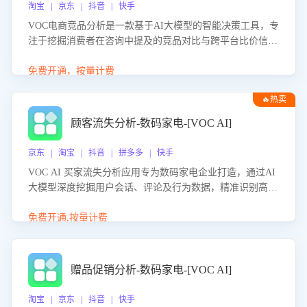
淘宝 | 京东 | 抖音 | 快手
VOC电商竞品分析是一款基于AI大模型的智能决策工具，专
注于挖掘消费者在咨询中提及的竞品对比与跨平台比价信
息。该应用能够精准识别被频繁对比的竞品品牌、咨询量、
商品信息，进行多维度交叉对比，并分析消费者的比价行
免费开通，按量计费
为。通过提供数据驱动的竞品洞察与差异化策略建议，帮助
🔥热卖
企业优化营销话术、突出产品与服务优势，有效提升咨询转
化率，避免陷入单纯价格竞争，实现精准扬长避短。
顾客流失分析-数码家电-[VOC AI]
京东 | 淘宝 | 抖音 | 拼多多 | 快手
VOC AI 买家流失分析应用专为数码家电企业打造，通过AI
大模型深度挖掘用户会话、评论及行为数据，精准识别高流
失风险客户，并定位流失原因：包括产品质量缺陷、售后响
应延迟、竞品价格冲击等。系统自动输出可落地的挽回策
免费开通,按量计费
略，迅速同步到店铺运营团队。
赠品促销分析-数码家电-[VOC AI]
淘宝 | 京东 | 抖音 | 快手