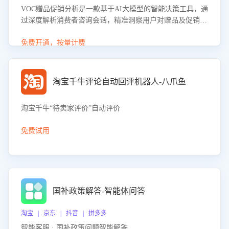
VOC赠品促销分析是一款基于AI大模型的智能决策工具，通
过深度解析消费者咨询会话，精准洞察用户对赠品及促销政
策的真实偏好与需求。该应用可识别高吸引力赠品和热门促
销诉求，帮助企业制定个性化赠品组合策略，优化资源投放
免费开通，按量计费
并淘汰低效赠品，在提升成交转化率的同时有效控制成本，
实现促销效果最大化。
淘宝千牛评论自动回评机器人-八爪鱼
淘宝千牛“待卖家评价”自动评价
免费试用
国补政策解答-智能体问答
淘宝 | 京东 | 抖音 | 拼多多
智能客服 · 国补政策问题智能解答