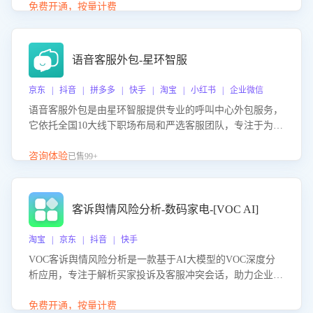
购买意向，深度洞察决策动因。同时全面评估客服团队政策
免费开通，按量计费
解读准确性与响应效率，定位服务薄弱环节，为企业提供数
据驱动的策略优化建议与培训支持，助力提升政策响应速
度、客服转化能力及销售业绩。
语音客服外包-星环智服
京东 | 抖音 | 拼多多 | 快手 | 淘宝 | 小红书 | 企业微信
语音客服外包是由星环智服提供专业的呼叫中心外包服务，
它依托全国10大线下职场布局和严选客服团队，专注于为企
业提供高效的语音呼叫解决方案。这项服务旨在通过专业的
客服团队和智能工具提升语音客服服务效率和质量，帮助企
咨询体验
已售99+
业实现降本增效。
客诉舆情风险分析-数码家电-[VOC AI]
淘宝 | 京东 | 抖音 | 快手
VOC客诉舆情风险分析是一款基于AI大模型的VOC深度分
析应用，专注于解析买家投诉及客服冲突会话，助力企业精
准防控舆情风险。该产品通过智能定位高风险会话、精准判
别客户情绪、归因争议根源，并客观评估客服应对合理性与
免费开通，按量计费