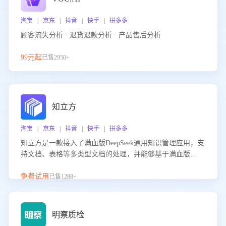
淘宝 | 京东 | 抖音 | 快手 | 拼多多
顾客流失分析 · 退货退款分析 · 产品售后分析
99元起
已售2950+
知立方
淘宝 | 京东 | 抖音 | 快手 | 拼多多
知立方是一款接入了满血版DeepSeek通用知识管理应用，支
持文档、表格等多类型文档的处理，并能够基于满血版
DeepSeek做知识应答。它能够为多种应用场景提供强大的知
识支持，帮助用户高效管理和利用知识资源。通过该产品，
免费试用
已售1288+
用户可以轻松实现文档的上传、分类、检索，提升知识管理
的智能化水平。
明察质检