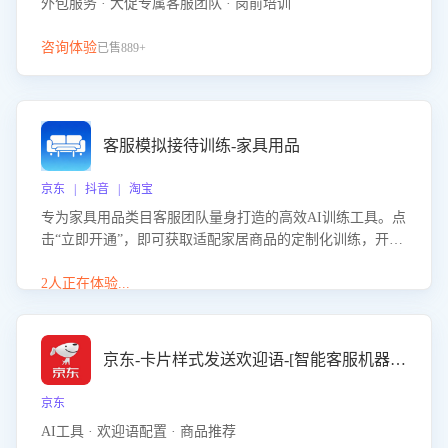
外包服务 · 大促专属客服团队 · 岗前培训
咨询体验
已售889+
客服模拟接待训练-家具用品
京东 | 抖音 | 淘宝
专为家具用品类目客服团队量身打造的高效AI训练工具。点
击“立即开通”，即可获取适配家居商品的定制化训练，开启
模拟真实客户对话的演练。针对性提升客服在家具用品功
能、尺寸参数咨询等高频场景下的专业应对能力。
2人正在体验...
京东-卡片样式发送欢迎语-[智能客服机器人]
京东
AI工具 · 欢迎语配置 · 商品推荐