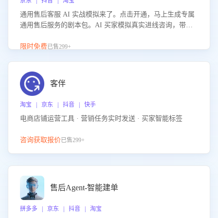
京东 | 抖音 | 淘宝
通用售后客服 AI 实战模拟来了。点击开通，马上生成专属
通用售后服务的剧本包。AI 买家模拟真实进线咨询，带您
的客服团队进行沉浸式训练，快速吃透功能咨询等售后场景
的应对要点，轻松提升服务能力。
限时免费
已售299+
客伴
淘宝 | 京东 | 抖音 | 快手
电商店铺运营工具 · 营销任务实时发送 · 买家智能标签
咨询获取报价
已售299+
售后Agent-智能建单
拼多多 | 京东 | 抖音 | 淘宝