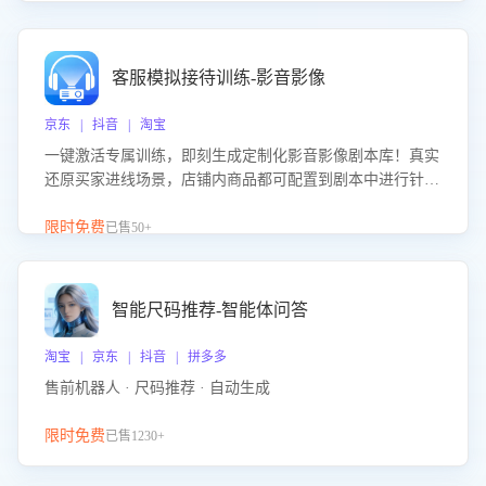
客服模拟接待训练-影音影像
京东 | 抖音 | 淘宝
一键激活专属训练，即刻生成定制化影音影像剧本库！真实
还原买家进线场景，店铺内商品都可配置到剧本中进行针对
性训练，加强商品知识解答能力，提升客服售前转化率。点
击 “立即开通”，快速获取影音影像类目剧本，一键开启客服
限时免费
已售50+
培训。
智能尺码推荐-智能体问答
淘宝 | 京东 | 抖音 | 拼多多
售前机器人 · 尺码推荐 · 自动生成
限时免费
已售1230+