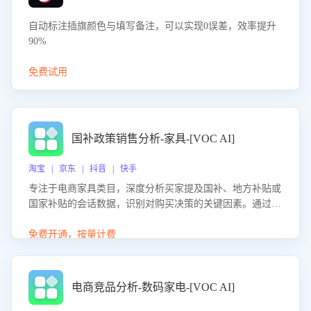
自动标注插旗颜色与填写备注，可以实现0误差，效率提升
90%
免费试用
国补政策销售分析-家具-[VOC AI]
淘宝 | 京东 | 抖音 | 快手
专注于电商家具类目，深度分析买家提及国补、地方补贴或
国家补贴的会话数据，识别对购买决策的关键因素。通过AI
大模型评估客服在政策宣传、回应及互动中的表现，生成优
化策略，助力商家利用国补政策提升GMV。
免费开通，按量计费
电商竞品分析-数码家电-[VOC AI]