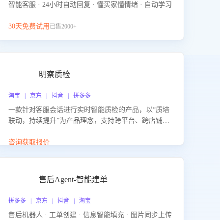
智能客服 · 24小时自动回复 · 懂买家懂情绪 · 自动学习
30天免费试用
已售2000+
明察质检
淘宝 | 京东 | 抖音 | 拼多多
一款针对客服会话进行实时智能质检的产品，以“质培
联动，持续提升”为产品理念，支持跨平台、跨店铺的
全面、实时、智能化质检，并根据质检结果形成质培
联动，持续提升客服团队的销服能力。
咨询获取报价
售后Agent-智能建单
拼多多 | 京东 | 抖音 | 淘宝
售后机器人 · 工单创建 · 信息智能填充 · 图片同步上传