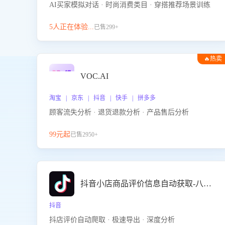
AI买家模拟对话 · 时尚消费类目 · 穿搭推荐场景训练
5人正在体验...
已售299+
🔥热卖
VOC.AI
淘宝 | 京东 | 抖音 | 快手 | 拼多多
顾客流失分析 · 退货退款分析 · 产品售后分析
99元起
已售2950+
抖音小店商品评价信息自动获取-八爪鱼
抖音
抖店评价自动爬取 · 极速导出 · 深度分析