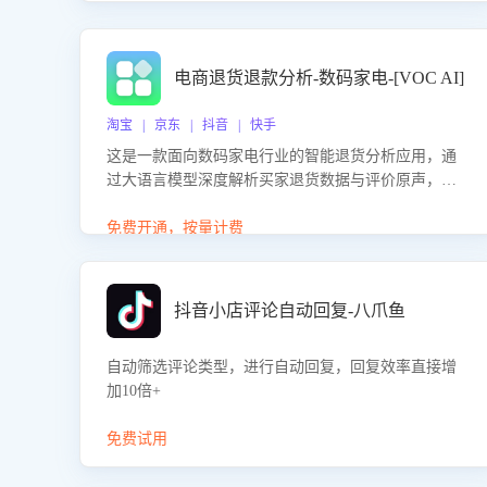
电商退货退款分析-数码家电-[VOC AI]
淘宝 | 京东 | 抖音 | 快手
这是一款面向数码家电行业的智能退货分析应用，通
过大语言模型深度解析买家退货数据与评价原声，精
准识别产品质量、描述不符、物流破损等核心退货原
因，并输出可落地的改进建议，通过挖掘用户痛点驱
免费开通，按量计费
动产品迭代，从根本上降低退货率，进而降低因技术
差异或服务疏漏导致的退款率。
抖音小店评论自动回复-八爪鱼
自动筛选评论类型，进行自动回复，回复效率直接增
加10倍+
免费试用