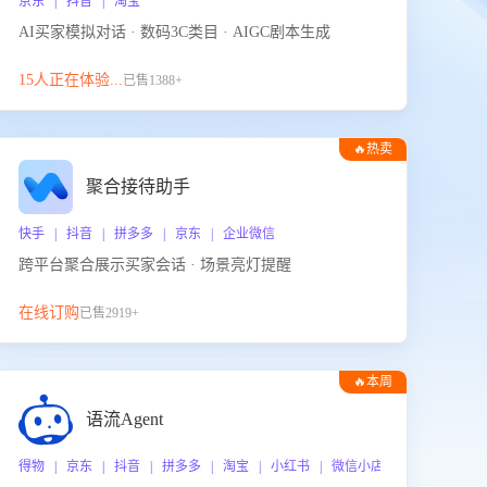
京东 | 抖音 | 淘宝
AI买家模拟对话 · 数码3C类目 · AIGC剧本生成
15人正在体验...
已售1388+
🔥热卖
聚合接待助手
快手 | 抖音 | 拼多多 | 京东 | 企业微信
跨平台聚合展示买家会话 · 场景亮灯提醒
在线订购
已售2919+
🔥本周
热门
语流Agent
 企业微信
得物 | 京东 | 抖音 | 拼多多 | 淘宝 | 小红书 | 微信小店 | 快手 | 唯品