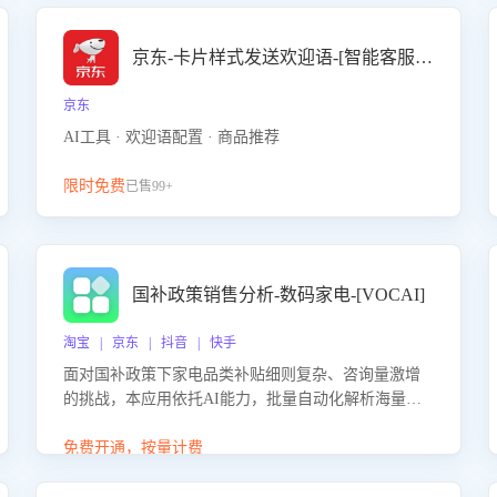
京东-卡片样式发送欢迎语-[智能客服机器人]
京东
AI工具 · 欢迎语配置 · 商品推荐
限时免费
已售99+
国补政策销售分析-数码家电-[VOCAI]
淘宝 | 京东 | 抖音 | 快手
面对国补政策下家电品类补贴细则复杂、咨询量激增
的挑战，本应用依托AI能力，批量自动化解析海量客
户会话，精准识别消费者对能以旧换新、补贴额度等
政策的关注焦点与购买意向，深度洞察决策动因。同
免费开通，按量计费
时全面评估客服团队政策解读准确性与响应效率，定
位服务薄弱环节，为企业提供数据驱动的策略优化建