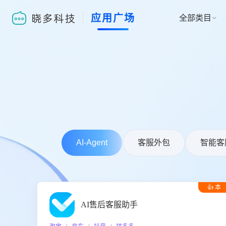
应用广场
全部类目

AI-Agent
客服外包
智能客
👍 本
周推荐
AI售后客服助手