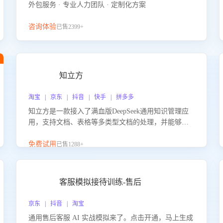
外包服务 · 专业人力团队 · 定制化方案
咨询体验
已售2399+
知立方
淘宝 | 京东 | 抖音 | 快手 | 拼多多
知立方是一款接入了满血版DeepSeek通用知识管理应
用，支持文档、表格等多类型文档的处理，并能够基
于满血版DeepSeek做知识应答。它能够为多种应用场
景提供强大的知识支持，帮助用户高效管理和利用知
免费试用
已售1288+
识资源。通过该产品，用户可以轻松实现文档的上
传、分类、检索，提升知识管理的智能化水平。
客服模拟接待训练-售后
京东 | 抖音 | 淘宝
通用售后客服 AI 实战模拟来了。点击开通，马上生成