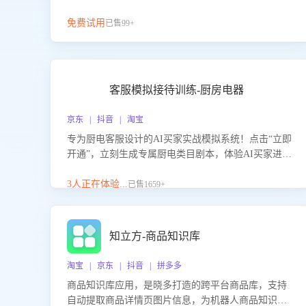
免费试用
已售99+
客服模拟接待训练-厨房电器
京东 | 抖音 | 淘宝
专为厨电客服设计的AI买家实战模拟系统！点击“立即
开通”，立刻生成专属厨电类目剧本，体验AI买家进线
咨询真实场景训练，快速掌握针对家用厨电商品的“功
能咨询”等真实场景应对技巧！
3人正在体验...
已售1659+
知立方-商品知识库
淘宝 | 京东 | 抖音 | 拼多多
商品知识库应用，是晓多打造的跨平台商品库，支持
自动提取商品详情页图片信息，为机器人商品知识问