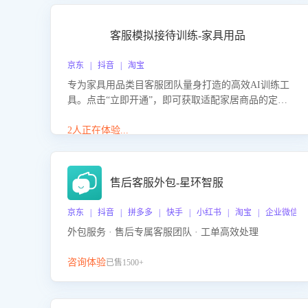
客服模拟接待训练-家具用品
京东 | 抖音 | 淘宝
专为家具用品类目客服团队量身打造的高效AI训练工
具。点击“立即开通”，即可获取适配家居商品的定制
化训练，开启模拟真实客户对话的演练。针对性提升
客服在家具用品功能、尺寸参数咨询等高频场景下的
2人正在体验...
专业应对能力。
售后客服外包-星环智服
京东 | 抖音 | 拼多多 | 快手 | 小红书 | 淘宝 | 企业微信
外包服务 · 售后专属客服团队 · 工单高效处理
咨询体验
已售1500+