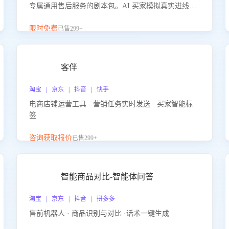
专属通用售后服务的剧本包。AI 买家模拟真实进线咨
询，带您的客服团队进行沉浸式训练，快速吃透功能
咨询等售后场景的应对要点，轻松提升服务能力。
限时免费
已售299+
客伴
淘宝 | 京东 | 抖音 | 快手
电商店铺运营工具 · 营销任务实时发送 · 买家智能标
签
咨询获取报价
已售299+
智能商品对比-智能体问答
淘宝 | 京东 | 抖音 | 拼多多
售前机器人 · 商品识别与对比 ·话术一键生成