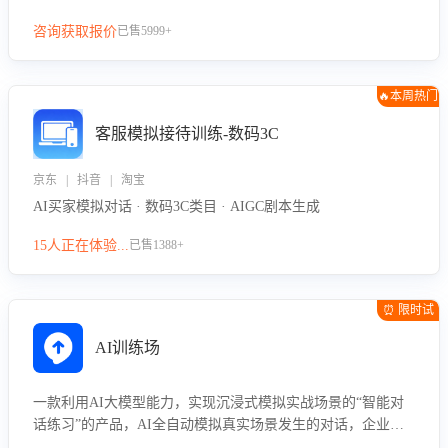
咨询获取报价
已售5999+
🔥本周热门
客服模拟接待训练-数码3C
京东 | 抖音 | 淘宝
AI买家模拟对话 · 数码3C类目 · AIGC剧本生成
15人正在体验...
已售1388+
⏰ 限时试
用
AI训练场
一款利用AI大模型能力，实现沉浸式模拟实战场景的“智能对
话练习”的产品，AI全自动模拟真实场景发生的对话，企业可
以帮助员工提升客服接待技巧，持续提升客服团队的销服能