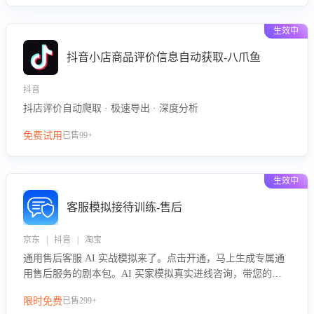
生效中
抖音小店商品评价信息自动获取-八爪鱼
抖音
抖店评价自动爬取 · 极速导出 · 深度分析
免费试用
已售99+
生效中
客服模拟接待训练-售后
京东 | 抖音 | 淘宝
通用售后客服 AI 实战模拟来了。点击开通，马上生成专属通
用售后服务的剧本包。AI 买家模拟真实进线咨询，带您的客
服团队进行沉浸式训练，快速吃透功能咨询等售后场景的应对
限时免费
已售299+
要点，轻松提升服务能力。