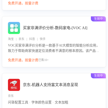
免费开通，按量计费
绪、归因争议根源，并客观评估客服应对合理性与成效。系统
可自动生成针对性改进策略，包括沟通话术优化、流程规范及
部门协同建议，从而提升客服团队舆情应对能力，阻断差评扩
生效中
散，维护品牌声誉，实现客户满意度的持续提升。
买家非满评价分析-数码家电-[VOC AI]
淘宝 | 京东 | 抖音 | 快手
VOC买家非满评价分析是一款基于AI大模型的智能分析应用，
致力于帮助商家快速定位消费者不满意的根本原因。该产品可
自动识别非满评价中的关键问题，区别问题是否属于客服原因
免费开通，按量计费
已售10+
或其它部门原因，明确责任归属，提供可落地的改进建议与策
略方向。通过深入挖掘会话内容，商家可针对性优化服务流
程、提升客服质量，并协同相关部门推进体验整改，有效提升
生效中
客户满意度和店铺整体服务质量。
京东-机器人支持富文本消息呈现
京东
问答配置工具 · 字体颜色设置 · 文本加粗