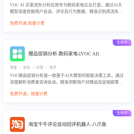
VOC AI 买家流失分析应用专为数码家电企业打造，通过AI大
模型深度挖掘用户会话、评论及行为数据，精准识别高流失风
险客户，并定位流失原因：包括产品质量缺陷、售后响应延
免费开通,按量计费
迟、竞品价格冲击等。系统自动输出可落地的挽回策略，迅速
同步到店铺运营团队。
生效中
赠品促销分析-数码家电-[VOC AI]
淘宝 | 京东 | 抖音 | 快手
VOC赠品促销分析是一款基于AI大模型的智能决策工具，通过
深度解析消费者咨询会话，精准洞察用户对赠品及促销政策的
真实偏好与需求。该应用可识别高吸引力赠品和热门促销诉
免费开通，按量计费
求，帮助企业制定个性化赠品组合策略，优化资源投放并淘汰
低效赠品，在提升成交转化率的同时有效控制成本，实现促销
效果最大化。
生效中
淘宝千牛评论自动回评机器人-八爪鱼