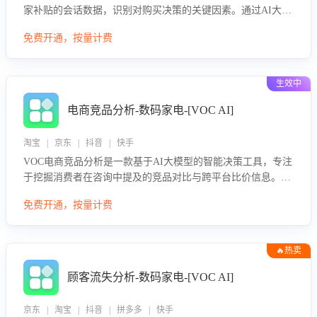
家补贴的会话数据，识别对购买决策的关键因素。通过AI大模
型评估客服在政策宣传、回应及互动中的表现，生成优化策
免费开通，按量计费
略，助力商家利用国补政策提升GMV。
生效中
电商竞品分析-数码家电-[VOC AI]
淘宝 | 京东 | 抖音 | 快手
VOC电商竞品分析是一款基于AI大模型的智能决策工具，专注
于挖掘消费者在咨询中提及的竞品对比与跨平台比价信息。该
应用能够精准识别被频繁对比的竞品品牌、咨询量、商品信
免费开通，按量计费
息，进行多维度交叉对比，并分析消费者的比价行为。通过提
供数据驱动的竞品洞察与差异化策略建议，帮助企业优化营销
话术、突出产品与服务优势，有效提升咨询转化率，避免陷入
🔥热卖
单纯价格竞争，实现精准扬长避短。
顾客流失分析-数码家电-[VOC AI]
京东 | 淘宝 | 抖音 | 拼多多 | 快手