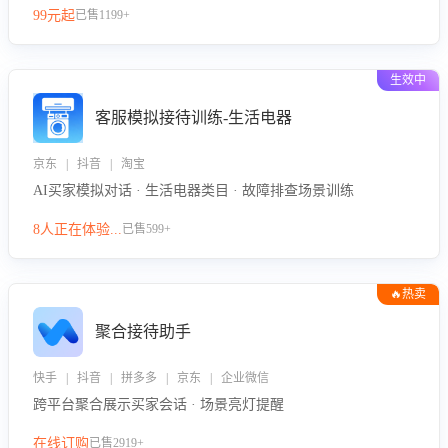
99元起
已售1199+
力。
生效中
客服模拟接待训练-生活电器
京东 | 抖音 | 淘宝
AI买家模拟对话 · 生活电器类目 · 故障排查场景训练
8人正在体验...
已售599+
🔥热卖
聚合接待助手
快手 | 抖音 | 拼多多 | 京东 | 企业微信
跨平台聚合展示买家会话 · 场景亮灯提醒
在线订购
已售2919+