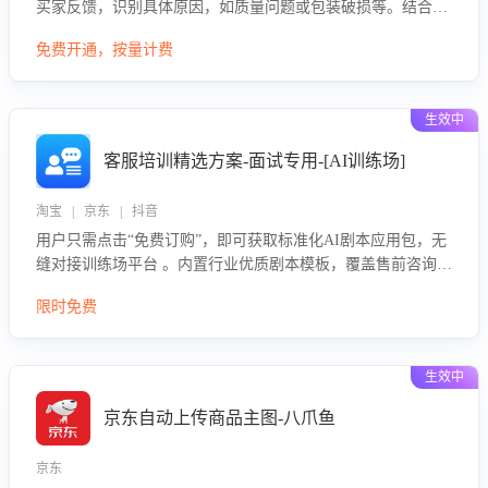
买家反馈，识别具体原因，如质量问题或包装破损等。结合AI
大模型，自动评估客服挽回效果，输出优化策略，助力商家降
免费开通，按量计费
低退款率，提升售后效率。
生效中
客服培训精选方案-面试专用-[AI训练场]
淘宝 | 京东 | 抖音
用户只需点击“免费订购”，即可获取标准化AI剧本应用包，无
缝对接训练场平台 。内置行业优质剧本模板，覆盖售前咨询、
售后处理等全场景，消除复杂部署流程，节省90%的初始化时
限时免费
间，助力企业快速启动智能客服训练
生效中
京东自动上传商品主图-八爪鱼
京东