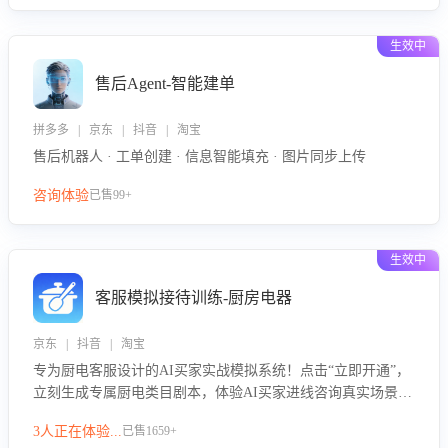
生效中
售后Agent-智能建单
拼多多 | 京东 | 抖音 | 淘宝
售后机器人 · 工单创建 · 信息智能填充 · 图片同步上传
咨询体验
已售99+
生效中
客服模拟接待训练-厨房电器
京东 | 抖音 | 淘宝
专为厨电客服设计的AI买家实战模拟系统！点击“立即开通”，
立刻生成专属厨电类目剧本，体验AI买家进线咨询真实场景训
练，快速掌握针对家用厨电商品的“功能咨询”等真实场景应对
3人正在体验...
已售1659+
技巧！