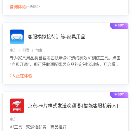
咨询体验
已售889+
生效中
客服模拟接待训练-家具用品
京东 | 抖音 | 淘宝
专为家具用品类目客服团队量身打造的高效AI训练工具。点击
“立即开通”，即可获取适配家居商品的定制化训练，开启模拟
真实客户对话的演练。针对性提升客服在家具用品功能、尺寸
2人正在体验...
参数咨询等高频场景下的专业应对能力。
生效中
京东-卡片样式发送欢迎语-[智能客服机器人]
京东
AI工具 · 欢迎语配置 · 商品推荐