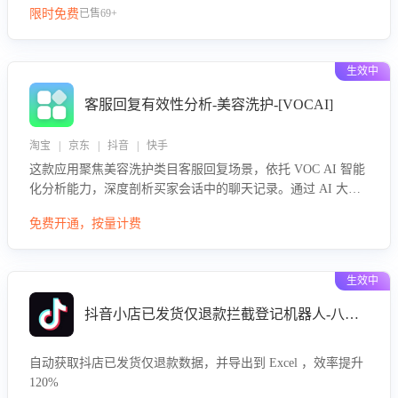
限时免费
已售69+
生效中
客服回复有效性分析-美容洗护-[VOCAI]
淘宝 | 京东 | 抖音 | 快手
这款应用聚焦美容洗护类目客服回复场景，依托 VOC AI 智能
化分析能力，深度剖析买家会话中的聊天记录。通过 AI 大模
型精准定位客服在不同场景的理解与回应难点，评判解答的有
免费开通，按量计费
效性与完整性，输出针对性改进策略，助力商家快速优化快捷
话术，提升客服接待响应率与服务质量。
生效中
抖音小店已发货仅退款拦截登记机器人-八爪鱼
自动获取抖店已发货仅退款数据，并导出到 Excel ，效率提升
120%