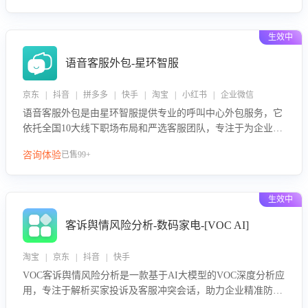
生效中
语音客服外包-星环智服
京东 | 抖音 | 拼多多 | 快手 | 淘宝 | 小红书 | 企业微信
语音客服外包是由星环智服提供专业的呼叫中心外包服务，它
依托全国10大线下职场布局和严选客服团队，专注于为企业提
供高效的语音呼叫解决方案。这项服务旨在通过专业的客服团
咨询体验
已售99+
队和智能工具提升语音客服服务效率和质量，帮助企业实现降
本增效。
生效中
客诉舆情风险分析-数码家电-[VOC AI]
淘宝 | 京东 | 抖音 | 快手
VOC客诉舆情风险分析是一款基于AI大模型的VOC深度分析应
用，专注于解析买家投诉及客服冲突会话，助力企业精准防控
舆情风险。该产品通过智能定位高风险会话、精准判别客户情