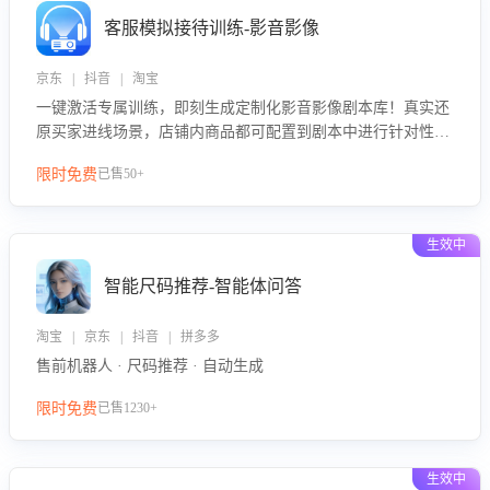
客服模拟接待训练-影音影像
京东 | 抖音 | 淘宝
一键激活专属训练，即刻生成定制化影音影像剧本库！真实还
原买家进线场景，店铺内商品都可配置到剧本中进行针对性训
练，加强商品知识解答能力，提升客服售前转化率。点击 “立
限时免费
已售50+
即开通”，快速获取影音影像类目剧本，一键开启客服培训。
生效中
智能尺码推荐-智能体问答
淘宝 | 京东 | 抖音 | 拼多多
售前机器人 · 尺码推荐 · 自动生成
限时免费
已售1230+
生效中