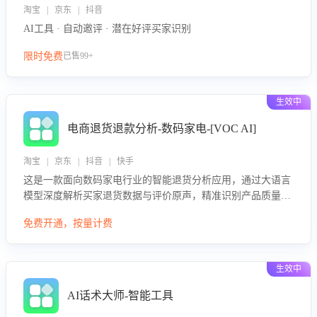
淘宝 | 京东 | 抖音
AI工具 · 自动邀评 · 潜在好评买家识别
限时免费
已售99+
生效中
电商退货退款分析-数码家电-[VOC AI]
淘宝 | 京东 | 抖音 | 快手
这是一款面向数码家电行业的智能退货分析应用，通过大语言
模型深度解析买家退货数据与评价原声，精准识别产品质量、
描述不符、物流破损等核心退货原因，并输出可落地的改进建
免费开通，按量计费
议，通过挖掘用户痛点驱动产品迭代，从根本上降低退货率，
进而降低因技术差异或服务疏漏导致的退款率。
生效中
AI话术大师-智能工具