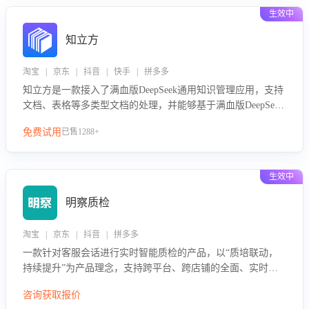
生效中
知立方
淘宝 | 京东 | 抖音 | 快手 | 拼多多
知立方是一款接入了满血版DeepSeek通用知识管理应用，支持
文档、表格等多类型文档的处理，并能够基于满血版DeepSeek
做知识应答。它能够为多种应用场景提供强大的知识支持，帮
免费试用
已售1288+
助用户高效管理和利用知识资源。通过该产品，用户可以轻松
实现文档的上传、分类、检索，提升知识管理的智能化水平。
生效中
明察质检
淘宝 | 京东 | 抖音 | 拼多多
一款针对客服会话进行实时智能质检的产品，以“质培联动，
持续提升”为产品理念，支持跨平台、跨店铺的全面、实时、
智能化质检，并根据质检结果形成质培联动，持续提升客服团
咨询获取报价
队的销服能力。