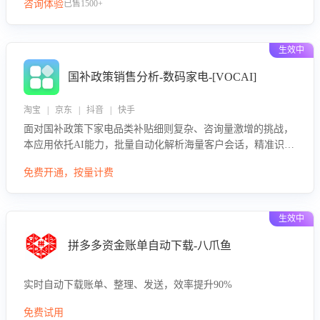
咨询体验
已售1500+
生效中
国补政策销售分析-数码家电-[VOCAI]
淘宝 | 京东 | 抖音 | 快手
面对国补政策下家电品类补贴细则复杂、咨询量激增的挑战，
本应用依托AI能力，批量自动化解析海量客户会话，精准识别
消费者对能以旧换新、补贴额度等政策的关注焦点与购买意
免费开通，按量计费
向，深度洞察决策动因。同时全面评估客服团队政策解读准确
性与响应效率，定位服务薄弱环节，为企业提供数据驱动的策
略优化建议与培训支持，助力提升政策响应速度、客服转化能
生效中
力及销售业绩。
拼多多资金账单自动下载-八爪鱼
实时自动下载账单、整理、发送，效率提升90%
免费试用