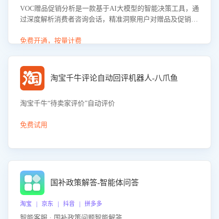
VOC赠品促销分析是一款基于AI大模型的智能决策工具，通
过深度解析消费者咨询会话，精准洞察用户对赠品及促销政
策的真实偏好与需求。该应用可识别高吸引力赠品和热门促
销诉求，帮助企业制定个性化赠品组合策略，优化资源投放
免费开通，按量计费
并淘汰低效赠品，在提升成交转化率的同时有效控制成本，
实现促销效果最大化。
淘宝千牛评论自动回评机器人-八爪鱼
淘宝千牛“待卖家评价”自动评价
免费试用
国补政策解答-智能体问答
淘宝 | 京东 | 抖音 | 拼多多
智能客服 · 国补政策问题智能解答