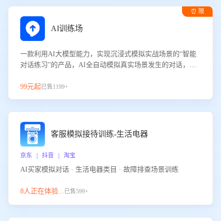
⏰ 限
时试用
AI训练场
一款利用AI大模型能力，实现沉浸式模拟实战场景的“智能
对话练习”的产品，AI全自动模拟真实场景发生的对话，企
业可以帮助员工提升客服接待技巧，持续提升客服团队的销
服能力。
99元起
已售1199+
客服模拟接待训练-生活电器
京东 | 抖音 | 淘宝
AI买家模拟对话 · 生活电器类目 · 故障排查场景训练
8人正在体验...
已售599+