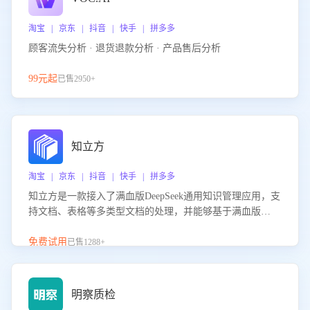
淘宝 | 京东 | 抖音 | 快手 | 拼多多
顾客流失分析 · 退货退款分析 · 产品售后分析
99元起
已售2950+
知立方
淘宝 | 京东 | 抖音 | 快手 | 拼多多
知立方是一款接入了满血版DeepSeek通用知识管理应用，支
持文档、表格等多类型文档的处理，并能够基于满血版
DeepSeek做知识应答。它能够为多种应用场景提供强大的知
识支持，帮助用户高效管理和利用知识资源。通过该产品，
免费试用
已售1288+
用户可以轻松实现文档的上传、分类、检索，提升知识管理
的智能化水平。
明察质检