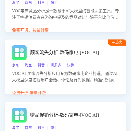
淘宝 | 京东 | 抖音 | 快手
VOC电商竞品分析是一款基于AI大模型的智能决策工具，专
注于挖掘消费者在咨询中提及的竞品对比与跨平台比价信
息。该应用能够精准识别被频繁对比的竞品品牌、咨询量、
商品信息，进行多维度交叉对比，并分析消费者的比价行
免费开通，按量计费
为。通过提供数据驱动的竞品洞察与差异化策略建议，帮助
🔥热卖
企业优化营销话术、突出产品与服务优势，有效提升咨询转
化率，避免陷入单纯价格竞争，实现精准扬长避短。
顾客流失分析-数码家电-[VOC AI]
京东 | 淘宝 | 抖音 | 拼多多 | 快手
VOC AI 买家流失分析应用专为数码家电企业打造，通过AI
大模型深度挖掘用户会话、评论及行为数据，精准识别高流
失风险客户，并定位流失原因：包括产品质量缺陷、售后响
应延迟、竞品价格冲击等。系统自动输出可落地的挽回策
免费开通,按量计费
略，迅速同步到店铺运营团队。
赠品促销分析-数码家电-[VOC AI]
淘宝 | 京东 | 抖音 | 快手