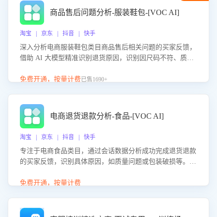
商品售后问题分析-服装鞋包-[VOC AI]
淘宝 | 京东 | 抖音 | 快手
深入分析电商服装鞋包类目商品售后相关问题的买家反馈，
借助 AI 大模型精准识别退货原因，识别因尺码不符、质量
问题等导致的退货原因，给出全方位优化产品与服务的建
议，助力商家优化产品或服务，实现销售额的显著提升。
免费开通，按量计费
已售1690+
电商退货退款分析-食品-[VOC AI]
淘宝 | 京东 | 抖音 | 快手
专注于电商食品类目，通过会话数据分析成功完成退货退款
的买家反馈，识别具体原因，如质量问题或包装破损等。结
合AI大模型，自动评估客服挽回效果，输出优化策略，助力
商家降低退款率，提升售后效率。
免费开通，按量计费