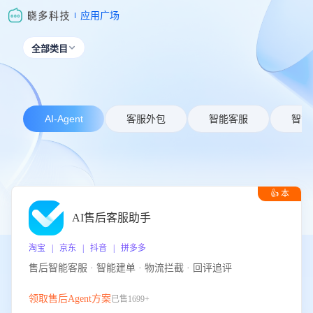
应用广场
全部类目

AI-Agent
客服外包
智能客服
智能
👍 本
周推荐
AI售后客服助手
淘宝 | 京东 | 抖音 | 拼多多
售后智能客服 · 智能建单 · 物流拦截 · 回评追评
领取售后Agent方案
已售1699+