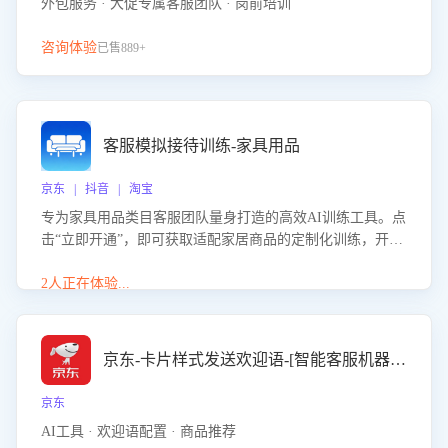
外包服务 · 大促专属客服团队 · 岗前培训
咨询体验
已售889+
客服模拟接待训练-家具用品
京东 | 抖音 | 淘宝
专为家具用品类目客服团队量身打造的高效AI训练工具。点
击“立即开通”，即可获取适配家居商品的定制化训练，开启
模拟真实客户对话的演练。针对性提升客服在家具用品功
能、尺寸参数咨询等高频场景下的专业应对能力。
2人正在体验...
京东-卡片样式发送欢迎语-[智能客服机器人]
京东
AI工具 · 欢迎语配置 · 商品推荐