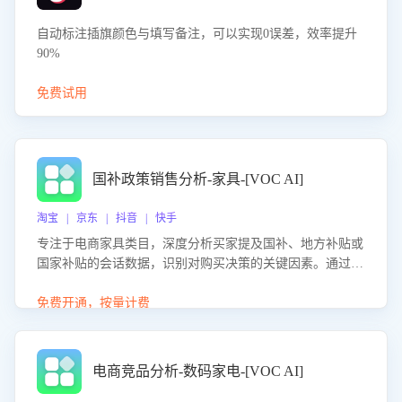
自动标注插旗颜色与填写备注，可以实现0误差，效率提升
90%
免费试用
国补政策销售分析-家具-[VOC AI]
淘宝 | 京东 | 抖音 | 快手
专注于电商家具类目，深度分析买家提及国补、地方补贴或
国家补贴的会话数据，识别对购买决策的关键因素。通过AI
大模型评估客服在政策宣传、回应及互动中的表现，生成优
化策略，助力商家利用国补政策提升GMV。
免费开通，按量计费
电商竞品分析-数码家电-[VOC AI]