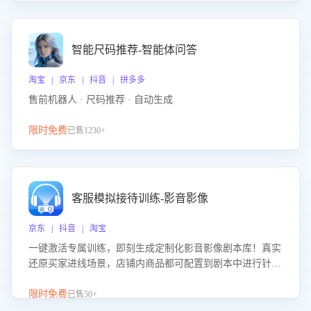
智能尺码推荐-智能体问答
淘宝 | 京东 | 抖音 | 拼多多
售前机器人 · 尺码推荐 · 自动生成
限时免费
已售1230+
客服模拟接待训练-影音影像
京东 | 抖音 | 淘宝
一键激活专属训练，即刻生成定制化影音影像剧本库！真实
还原买家进线场景，店铺内商品都可配置到剧本中进行针对
性训练，加强商品知识解答能力，提升客服售前转化率。点
击 “立即开通”，快速获取影音影像类目剧本，一键开启客服
限时免费
已售50+
培训。