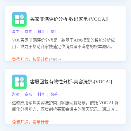
成效。系统可自动生成针对性改进策略，包括沟通话术优
化、流程规范及部门协同建议，从而提升客服团队舆情应对
能力，阻断差评扩散，维护品牌声誉，实现客户满意度的持
买家非满评价分析-数码家电-[VOC AI]
续提升。
淘宝 | 京东 | 抖音 | 快手
VOC买家非满评价分析是一款基于AI大模型的智能分析应
用，致力于帮助商家快速定位消费者不满意的根本原因。该
产品可自动识别非满评价中的关键问题，区别问题是否属于
客服原因或其它部门原因，明确责任归属，提供可落地的改
免费开通，按量计费
已售10+
进建议与策略方向。通过深入挖掘会话内容，商家可针对性
优化服务流程、提升客服质量，并协同相关部门推进体验整
改，有效提升客户满意度和店铺整体服务质量。
客服回复有效性分析-美容洗护-[VOCAI]
淘宝 | 京东 | 抖音 | 快手
这款应用聚焦美容洗护类目客服回复场景，依托 VOC AI 智
能化分析能力，深度剖析买家会话中的聊天记录。通过 AI
大模型精准定位客服在不同场景的理解与回应难点，评判解
答的有效性与完整性，输出针对性改进策略，助力商家快速
免费开通，按量计费
优化快捷话术，提升客服接待响应率与服务质量。