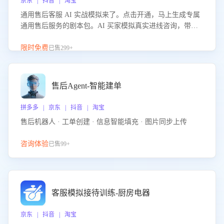
京东 | 抖音 | 淘宝
通用售后客服 AI 实战模拟来了。点击开通，马上生成专属
通用售后服务的剧本包。AI 买家模拟真实进线咨询，带您
的客服团队进行沉浸式训练，快速吃透功能咨询等售后场景
的应对要点，轻松提升服务能力。
限时免费
已售299+
售后Agent-智能建单
拼多多 | 京东 | 抖音 | 淘宝
售后机器人 · 工单创建 · 信息智能填充 · 图片同步上传
咨询体验
已售99+
客服模拟接待训练-厨房电器
京东 | 抖音 | 淘宝