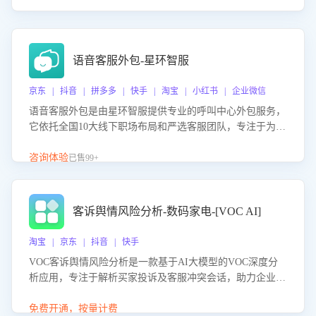
语音客服外包-星环智服
京东 | 抖音 | 拼多多 | 快手 | 淘宝 | 小红书 | 企业微信
语音客服外包是由星环智服提供专业的呼叫中心外包服务，
它依托全国10大线下职场布局和严选客服团队，专注于为企
业提供高效的语音呼叫解决方案。这项服务旨在通过专业的
客服团队和智能工具提升语音客服服务效率和质量，帮助企
咨询体验
已售99+
业实现降本增效。
客诉舆情风险分析-数码家电-[VOC AI]
淘宝 | 京东 | 抖音 | 快手
VOC客诉舆情风险分析是一款基于AI大模型的VOC深度分
析应用，专注于解析买家投诉及客服冲突会话，助力企业精
准防控舆情风险。该产品通过智能定位高风险会话、精准判
别客户情绪、归因争议根源，并客观评估客服应对合理性与
免费开通，按量计费