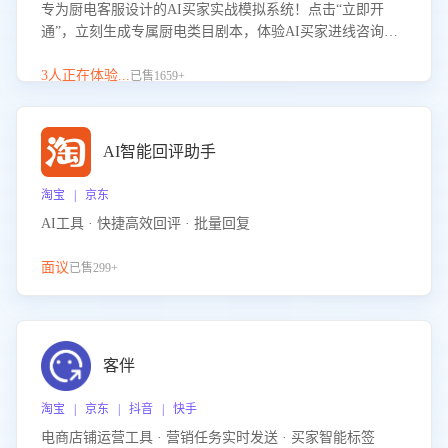
专为厨电客服设计的AI买家实战模拟系统！点击“立即开
通”，立刻生成专属厨电类目剧本，体验AI买家进线咨询真
实场景训练，快速掌握针对家用厨电商品的“功能咨询”等真
实场景应对技巧！
3人正在体验...
已售1659+
AI智能回评助手
淘宝 | 京东
AI工具 · 快捷高效回评 · 批量回复
面议
已售299+
客伴
淘宝 | 京东 | 抖音 | 快手
电商店铺运营工具 · 营销任务实时发送 · 买家智能标签