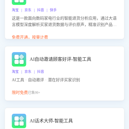
淘宝 | 京东 | 抖音 | 快手
这是一款面向数码家电行业的智能退货分析应用，通过大语
言模型深度解析买家退货数据与评价原声，精准识别产品质
量、描述不符、物流破损等核心退货原因，并输出可落地的
改进建议，通过挖掘用户痛点驱动产品迭代，从根本上降低
免费开通，按量计费
退货率，进而降低因技术差异或服务疏漏导致的退款率。
AI自动邀请顾客好评-智能工具
淘宝 | 京东 | 抖音
AI工具 · 自动邀评 · 潜在好评买家识别
限时免费
已售99+
AI话术大师-智能工具