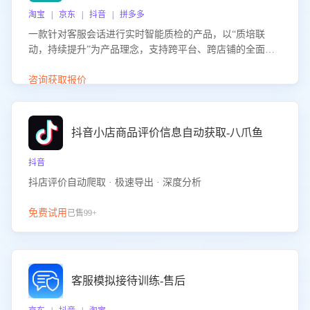
淘宝 | 京东 | 抖音 | 拼多多
一款针对客服会话进行实时智能质检的产品，以“质培联
动，持续提升”为产品理念，支持跨平台、跨店铺的全面、
实时、智能化质检，并根据质检结果形成质培联动，持续提
升客服团队的销服能力。
咨询获取报价
抖音小店商品评价信息自动获取-八爪鱼
抖音
抖店评价自动爬取 · 极速导出 · 深度分析
免费试用
已售99+
客服模拟接待训练-售后