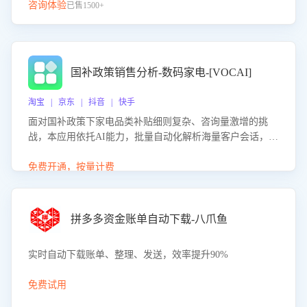
咨询体验
已售1500+
国补政策销售分析-数码家电-[VOCAI]
淘宝 | 京东 | 抖音 | 快手
面对国补政策下家电品类补贴细则复杂、咨询量激增的挑
战，本应用依托AI能力，批量自动化解析海量客户会话，精
准识别消费者对能以旧换新、补贴额度等政策的关注焦点与
购买意向，深度洞察决策动因。同时全面评估客服团队政策
免费开通，按量计费
解读准确性与响应效率，定位服务薄弱环节，为企业提供数
据驱动的策略优化建议与培训支持，助力提升政策响应速
度、客服转化能力及销售业绩。
拼多多资金账单自动下载-八爪鱼
实时自动下载账单、整理、发送，效率提升90%
免费试用