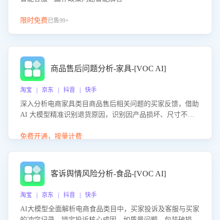
限时免费
已售99+
商品售后问题分析-家具-[VOC AI]
淘宝 | 京东 | 抖音 | 快手
深入分析电商家具类目商品售后相关问题的买家反馈，借助
AI 大模型精准识别退货原因，识别因产品损坏、尺寸不符
等导致的退货原因，给出全方位优化产品与服务的建议，助
力商家优化产品或服务，实现销售额的显著提升。
免费开通，按量计费
客诉舆情风险分析-食品-[VOC AI]
淘宝 | 京东 | 抖音 | 快手
AI大模型全面解析电商食品类目中，买家投诉及客服与买家
的冲突记录，锁定投诉核心成因，如质量问题、包装破损