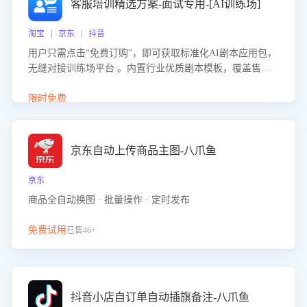
客服培训精选方案-面试专用-[AI训练场]
淘宝 | 京东 | 抖音
用户只需点击“免费订购”，即可获取标准化AI剧本应用包，
无缝对接训练场平台 。内置行业优质剧本模板，覆盖售前
咨询、售后处理等全场景，消除复杂部署流程，节省90%的
初始化时间，助力企业快速启动智能客服训练
限时免费
京东自动上传商品主图-八爪鱼
京东
商品全自动换图 · 批量操作 · 定时发布
免费试用
已售46+
抖音小店自订单自动插旗备注-八爪鱼