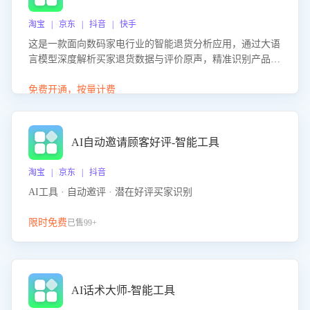
淘宝 | 京东 | 抖音 | 快手
这是一款面向数码家电行业的智能退货分析应用，通过大语
言模型深度解析买家退货数据与评价原声，精准识别产品质
量、描述不符、物流破损等核心退货原因，并输出可落地的
改进建议，通过挖掘用户痛点驱动产品迭代，从根本上降低
免费开通，按量计费
退货率，进而降低因技术差异或服务疏漏导致的退款率。
AI自动邀请顾客好评-智能工具
淘宝 | 京东 | 抖音
AI工具 · 自动邀评 · 潜在好评买家识别
限时免费
已售99+
AI话术大师-智能工具