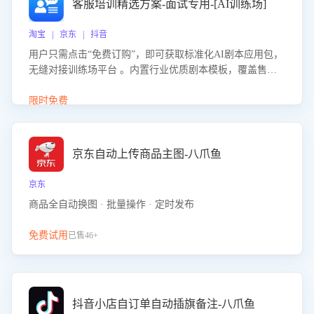
客服培训精选方案-面试专用-[AI训练场]
淘宝 | 京东 | 抖音
用户只需点击“免费订购”，即可获取标准化AI剧本应用包，
无缝对接训练场平台 。内置行业优质剧本模板，覆盖售前
咨询、售后处理等全场景，消除复杂部署流程，节省90%的
初始化时间，助力企业快速启动智能客服训练
限时免费
京东自动上传商品主图-八爪鱼
京东
商品全自动换图 · 批量操作 · 定时发布
免费试用
已售46+
抖音小店自订单自动插旗备注-八爪鱼