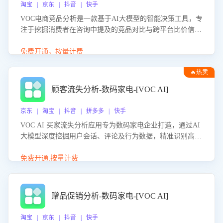
淘宝 | 京东 | 抖音 | 快手
VOC电商竞品分析是一款基于AI大模型的智能决策工具，专
注于挖掘消费者在咨询中提及的竞品对比与跨平台比价信
息。该应用能够精准识别被频繁对比的竞品品牌、咨询量、
商品信息，进行多维度交叉对比，并分析消费者的比价行
免费开通，按量计费
为。通过提供数据驱动的竞品洞察与差异化策略建议，帮助
🔥热卖
企业优化营销话术、突出产品与服务优势，有效提升咨询转
化率，避免陷入单纯价格竞争，实现精准扬长避短。
顾客流失分析-数码家电-[VOC AI]
京东 | 淘宝 | 抖音 | 拼多多 | 快手
VOC AI 买家流失分析应用专为数码家电企业打造，通过AI
大模型深度挖掘用户会话、评论及行为数据，精准识别高流
失风险客户，并定位流失原因：包括产品质量缺陷、售后响
应延迟、竞品价格冲击等。系统自动输出可落地的挽回策
免费开通,按量计费
略，迅速同步到店铺运营团队。
赠品促销分析-数码家电-[VOC AI]
淘宝 | 京东 | 抖音 | 快手