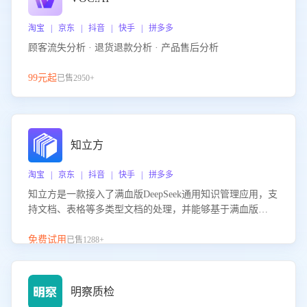
淘宝 | 京东 | 抖音 | 快手 | 拼多多
顾客流失分析 · 退货退款分析 · 产品售后分析
99元起
已售2950+
知立方
淘宝 | 京东 | 抖音 | 快手 | 拼多多
知立方是一款接入了满血版DeepSeek通用知识管理应用，支
持文档、表格等多类型文档的处理，并能够基于满血版
DeepSeek做知识应答。它能够为多种应用场景提供强大的知
识支持，帮助用户高效管理和利用知识资源。通过该产品，
免费试用
已售1288+
用户可以轻松实现文档的上传、分类、检索，提升知识管理
的智能化水平。
明察质检