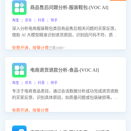
商品售后问题分析-服装鞋包-[VOC AI]
淘宝 | 京东 | 抖音 | 快手
深入分析电商服装鞋包类目商品售后相关问题的买家反馈，
借助 AI 大模型精准识别退货原因，识别因尺码不符、质量
问题等导致的退货原因，给出全方位优化产品与服务的建
议，助力商家优化产品或服务，实现销售额的显著提升。
免费开通，按量计费
已售1690+
电商退货退款分析-食品-[VOC AI]
淘宝 | 京东 | 抖音 | 快手
专注于电商食品类目，通过会话数据分析成功完成退货退款
的买家反馈，识别具体原因，如质量问题或包装破损等。结
合AI大模型，自动评估客服挽回效果，输出优化策略，助力
商家降低退款率，提升售后效率。
免费开通，按量计费