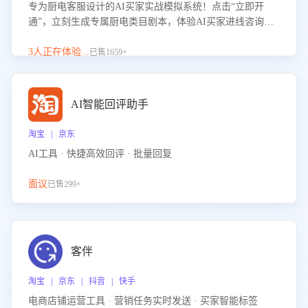
专为厨电客服设计的AI买家实战模拟系统！点击“立即开
通”，立刻生成专属厨电类目剧本，体验AI买家进线咨询真
实场景训练，快速掌握针对家用厨电商品的“功能咨询”等真
实场景应对技巧！
3人正在体验...
已售1659+
AI智能回评助手
淘宝 | 京东
AI工具 · 快捷高效回评 · 批量回复
面议
已售299+
客伴
淘宝 | 京东 | 抖音 | 快手
电商店铺运营工具 · 营销任务实时发送 · 买家智能标签