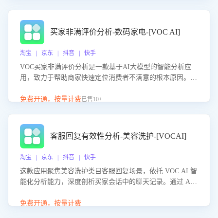
成效。系统可自动生成针对性改进策略，包括沟通话术优
化、流程规范及部门协同建议，从而提升客服团队舆情应对
能力，阻断差评扩散，维护品牌声誉，实现客户满意度的持
买家非满评价分析-数码家电-[VOC AI]
续提升。
淘宝 | 京东 | 抖音 | 快手
VOC买家非满评价分析是一款基于AI大模型的智能分析应
用，致力于帮助商家快速定位消费者不满意的根本原因。该
产品可自动识别非满评价中的关键问题，区别问题是否属于
客服原因或其它部门原因，明确责任归属，提供可落地的改
免费开通，按量计费
已售10+
进建议与策略方向。通过深入挖掘会话内容，商家可针对性
优化服务流程、提升客服质量，并协同相关部门推进体验整
改，有效提升客户满意度和店铺整体服务质量。
客服回复有效性分析-美容洗护-[VOCAI]
淘宝 | 京东 | 抖音 | 快手
这款应用聚焦美容洗护类目客服回复场景，依托 VOC AI 智
能化分析能力，深度剖析买家会话中的聊天记录。通过 AI
大模型精准定位客服在不同场景的理解与回应难点，评判解
答的有效性与完整性，输出针对性改进策略，助力商家快速
免费开通，按量计费
优化快捷话术，提升客服接待响应率与服务质量。