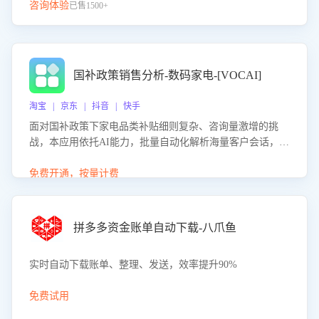
咨询体验
已售1500+
国补政策销售分析-数码家电-[VOCAI]
淘宝 | 京东 | 抖音 | 快手
面对国补政策下家电品类补贴细则复杂、咨询量激增的挑
战，本应用依托AI能力，批量自动化解析海量客户会话，精
准识别消费者对能以旧换新、补贴额度等政策的关注焦点与
购买意向，深度洞察决策动因。同时全面评估客服团队政策
免费开通，按量计费
解读准确性与响应效率，定位服务薄弱环节，为企业提供数
据驱动的策略优化建议与培训支持，助力提升政策响应速
度、客服转化能力及销售业绩。
拼多多资金账单自动下载-八爪鱼
实时自动下载账单、整理、发送，效率提升90%
免费试用