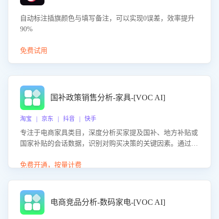
自动标注插旗颜色与填写备注，可以实现0误差，效率提升
90%
免费试用
国补政策销售分析-家具-[VOC AI]
淘宝 | 京东 | 抖音 | 快手
专注于电商家具类目，深度分析买家提及国补、地方补贴或
国家补贴的会话数据，识别对购买决策的关键因素。通过AI
大模型评估客服在政策宣传、回应及互动中的表现，生成优
化策略，助力商家利用国补政策提升GMV。
免费开通，按量计费
电商竞品分析-数码家电-[VOC AI]