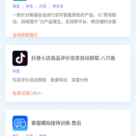
淘宝 | 京东 | 抖音 | 拼多多
一款针对客服会话进行实时智能质检的产品，以“质培联
动，持续提升”为产品理念，支持跨平台、跨店铺的全面、
实时、智能化质检，并根据质检结果形成质培联动，持续提
升客服团队的销服能力。
咨询获取报价
抖音小店商品评价信息自动获取-八爪鱼
抖音
抖店评价自动爬取 · 极速导出 · 深度分析
免费试用
已售99+
客服模拟接待训练-售后