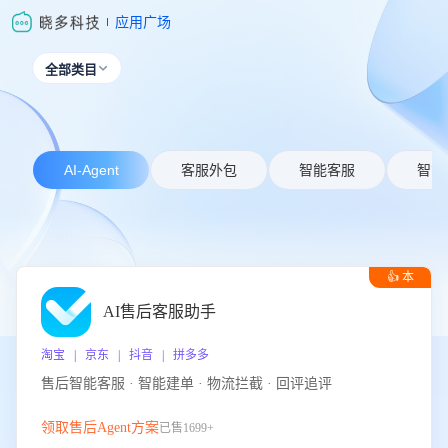
应用广场
全部类目

AI-Agent
客服外包
智能客服
智能
👍 本
周推荐
AI售后客服助手
淘宝 | 京东 | 抖音 | 拼多多
售后智能客服 · 智能建单 · 物流拦截 · 回评追评
领取售后Agent方案
已售1699+