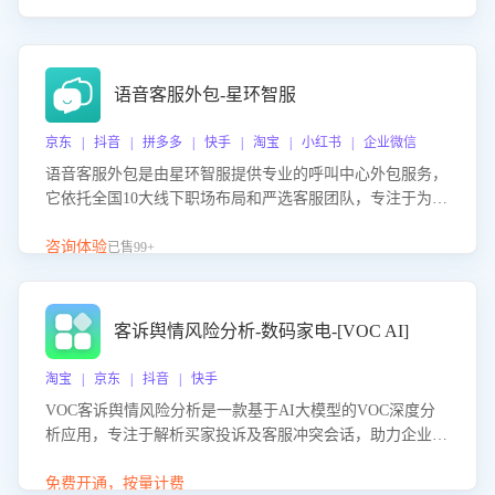
语音客服外包-星环智服
京东 | 抖音 | 拼多多 | 快手 | 淘宝 | 小红书 | 企业微信
语音客服外包是由星环智服提供专业的呼叫中心外包服务，
它依托全国10大线下职场布局和严选客服团队，专注于为企
业提供高效的语音呼叫解决方案。这项服务旨在通过专业的
客服团队和智能工具提升语音客服服务效率和质量，帮助企
咨询体验
已售99+
业实现降本增效。
客诉舆情风险分析-数码家电-[VOC AI]
淘宝 | 京东 | 抖音 | 快手
VOC客诉舆情风险分析是一款基于AI大模型的VOC深度分
析应用，专注于解析买家投诉及客服冲突会话，助力企业精
准防控舆情风险。该产品通过智能定位高风险会话、精准判
别客户情绪、归因争议根源，并客观评估客服应对合理性与
免费开通，按量计费