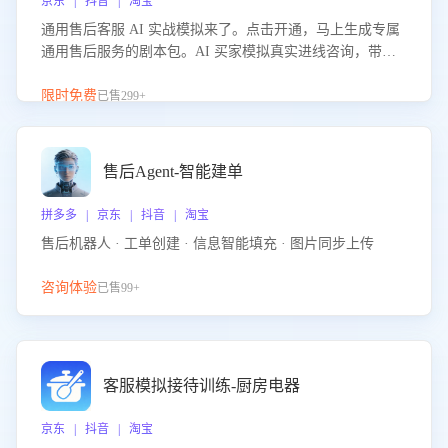
京东 | 抖音 | 淘宝
通用售后客服 AI 实战模拟来了。点击开通，马上生成专属
通用售后服务的剧本包。AI 买家模拟真实进线咨询，带您
的客服团队进行沉浸式训练，快速吃透功能咨询等售后场景
的应对要点，轻松提升服务能力。
限时免费
已售299+
售后Agent-智能建单
拼多多 | 京东 | 抖音 | 淘宝
售后机器人 · 工单创建 · 信息智能填充 · 图片同步上传
咨询体验
已售99+
客服模拟接待训练-厨房电器
京东 | 抖音 | 淘宝