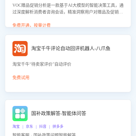
VOC赠品促销分析是一款基于AI大模型的智能决策工具，通
过深度解析消费者咨询会话，精准洞察用户对赠品及促销政
策的真实偏好与需求。该应用可识别高吸引力赠品和热门促
销诉求，帮助企业制定个性化赠品组合策略，优化资源投放
免费开通，按量计费
并淘汰低效赠品，在提升成交转化率的同时有效控制成本，
实现促销效果最大化。
淘宝千牛评论自动回评机器人-八爪鱼
淘宝千牛“待卖家评价”自动评价
免费试用
国补政策解答-智能体问答
淘宝 | 京东 | 抖音 | 拼多多
智能客服 · 国补政策问题智能解答