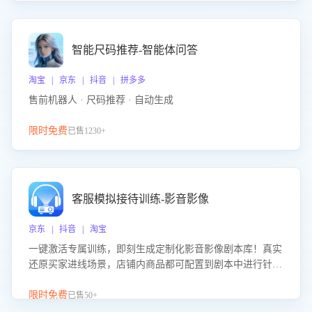
智能尺码推荐-智能体问答
淘宝 | 京东 | 抖音 | 拼多多
售前机器人 · 尺码推荐 · 自动生成
限时免费
已售1230+
客服模拟接待训练-影音影像
京东 | 抖音 | 淘宝
一键激活专属训练，即刻生成定制化影音影像剧本库！真实
还原买家进线场景，店铺内商品都可配置到剧本中进行针对
性训练，加强商品知识解答能力，提升客服售前转化率。点
击 “立即开通”，快速获取影音影像类目剧本，一键开启客服
限时免费
已售50+
培训。