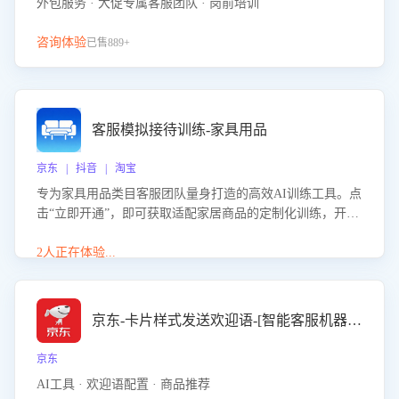
外包服务 · 大促专属客服团队 · 岗前培训
咨询体验
已售889+
客服模拟接待训练-家具用品
京东 | 抖音 | 淘宝
专为家具用品类目客服团队量身打造的高效AI训练工具。点
击“立即开通”，即可获取适配家居商品的定制化训练，开启
模拟真实客户对话的演练。针对性提升客服在家具用品功
能、尺寸参数咨询等高频场景下的专业应对能力。
2人正在体验...
京东-卡片样式发送欢迎语-[智能客服机器人]
京东
AI工具 · 欢迎语配置 · 商品推荐