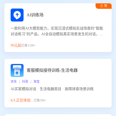
⏰ 限
时试用
AI训练场
一款利用AI大模型能力，实现沉浸式模拟实战场景的“智能
对话练习”的产品，AI全自动模拟真实场景发生的对话，企
业可以帮助员工提升客服接待技巧，持续提升客服团队的销
服能力。
99元起
已售1199+
客服模拟接待训练-生活电器
京东 | 抖音 | 淘宝
AI买家模拟对话 · 生活电器类目 · 故障排查场景训练
8人正在体验...
已售599+