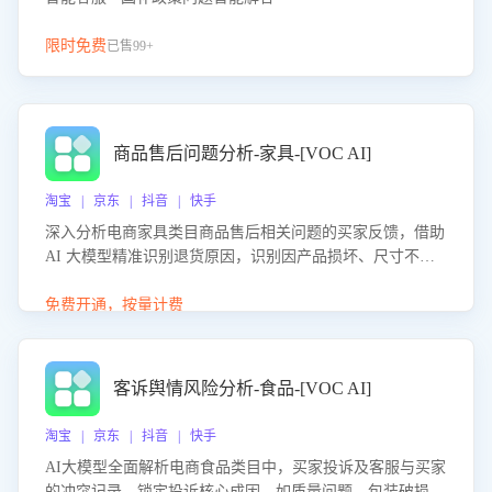
限时免费
已售99+
商品售后问题分析-家具-[VOC AI]
淘宝 | 京东 | 抖音 | 快手
深入分析电商家具类目商品售后相关问题的买家反馈，借助
AI 大模型精准识别退货原因，识别因产品损坏、尺寸不符
等导致的退货原因，给出全方位优化产品与服务的建议，助
力商家优化产品或服务，实现销售额的显著提升。
免费开通，按量计费
客诉舆情风险分析-食品-[VOC AI]
淘宝 | 京东 | 抖音 | 快手
AI大模型全面解析电商食品类目中，买家投诉及客服与买家
的冲突记录，锁定投诉核心成因，如质量问题、包装破损