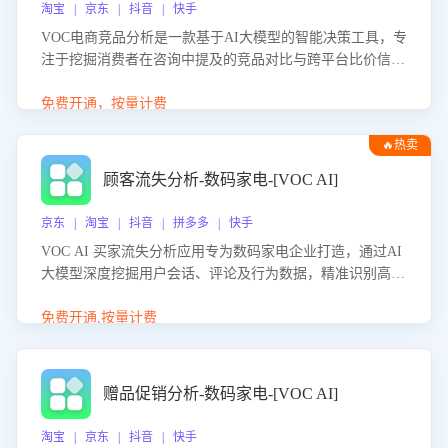
淘宝 | 京东 | 抖音 | 快手
VOC电商竞品分析是一款基于AI大模型的智能决策工具，专
注于挖掘消费者在咨询中提及的竞品对比与跨平台比价信
息。该应用能够精准识别被频繁对比的竞品品牌、咨询量、
商品信息，进行多维度交叉对比，并分析消费者的比价行
免费开通，按量计费
为。通过提供数据驱动的竞品洞察与差异化策略建议，帮助
🔥热卖
企业优化营销话术、突出产品与服务优势，有效提升咨询转
化率，避免陷入单纯价格竞争，实现精准扬长避短。
顾客流失分析-数码家电-[VOC AI]
京东 | 淘宝 | 抖音 | 拼多多 | 快手
VOC AI 买家流失分析应用专为数码家电企业打造，通过AI
大模型深度挖掘用户会话、评论及行为数据，精准识别高流
失风险客户，并定位流失原因：包括产品质量缺陷、售后响
应延迟、竞品价格冲击等。系统自动输出可落地的挽回策
免费开通,按量计费
略，迅速同步到店铺运营团队。
赠品促销分析-数码家电-[VOC AI]
淘宝 | 京东 | 抖音 | 快手