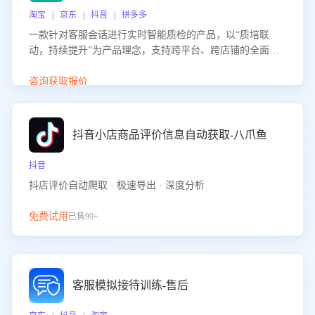
淘宝 | 京东 | 抖音 | 拼多多
一款针对客服会话进行实时智能质检的产品，以“质培联
动，持续提升”为产品理念，支持跨平台、跨店铺的全面、
实时、智能化质检，并根据质检结果形成质培联动，持续提
升客服团队的销服能力。
咨询获取报价
抖音小店商品评价信息自动获取-八爪鱼
抖音
抖店评价自动爬取 · 极速导出 · 深度分析
免费试用
已售99+
客服模拟接待训练-售后