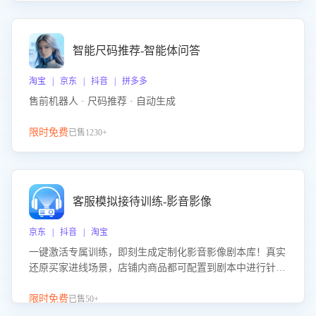
智能尺码推荐-智能体问答
淘宝 | 京东 | 抖音 | 拼多多
售前机器人 · 尺码推荐 · 自动生成
限时免费
已售1230+
客服模拟接待训练-影音影像
京东 | 抖音 | 淘宝
一键激活专属训练，即刻生成定制化影音影像剧本库！真实
还原买家进线场景，店铺内商品都可配置到剧本中进行针对
性训练，加强商品知识解答能力，提升客服售前转化率。点
击 “立即开通”，快速获取影音影像类目剧本，一键开启客服
限时免费
已售50+
培训。