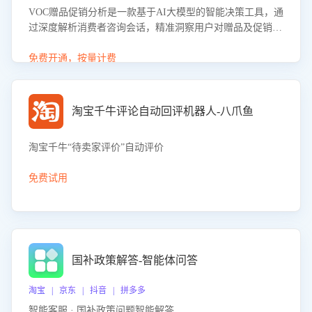
VOC赠品促销分析是一款基于AI大模型的智能决策工具，通
过深度解析消费者咨询会话，精准洞察用户对赠品及促销政
策的真实偏好与需求。该应用可识别高吸引力赠品和热门促
销诉求，帮助企业制定个性化赠品组合策略，优化资源投放
免费开通，按量计费
并淘汰低效赠品，在提升成交转化率的同时有效控制成本，
实现促销效果最大化。
淘宝千牛评论自动回评机器人-八爪鱼
淘宝千牛“待卖家评价”自动评价
免费试用
国补政策解答-智能体问答
淘宝 | 京东 | 抖音 | 拼多多
智能客服 · 国补政策问题智能解答