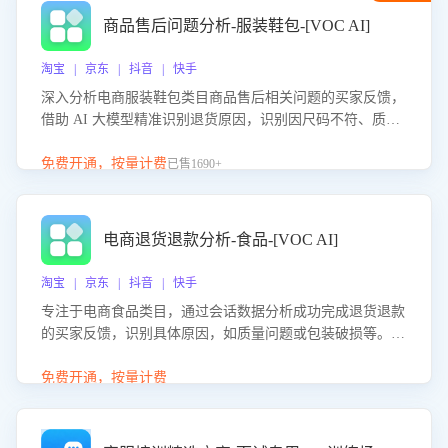
商品售后问题分析-服装鞋包-[VOC AI]
淘宝 | 京东 | 抖音 | 快手
深入分析电商服装鞋包类目商品售后相关问题的买家反馈，
借助 AI 大模型精准识别退货原因，识别因尺码不符、质量
问题等导致的退货原因，给出全方位优化产品与服务的建
议，助力商家优化产品或服务，实现销售额的显著提升。
免费开通，按量计费
已售1690+
电商退货退款分析-食品-[VOC AI]
淘宝 | 京东 | 抖音 | 快手
专注于电商食品类目，通过会话数据分析成功完成退货退款
的买家反馈，识别具体原因，如质量问题或包装破损等。结
合AI大模型，自动评估客服挽回效果，输出优化策略，助力
商家降低退款率，提升售后效率。
免费开通，按量计费