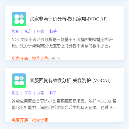
成效。系统可自动生成针对性改进策略，包括沟通话术优
化、流程规范及部门协同建议，从而提升客服团队舆情应对
能力，阻断差评扩散，维护品牌声誉，实现客户满意度的持
买家非满评价分析-数码家电-[VOC AI]
续提升。
淘宝 | 京东 | 抖音 | 快手
VOC买家非满评价分析是一款基于AI大模型的智能分析应
用，致力于帮助商家快速定位消费者不满意的根本原因。该
产品可自动识别非满评价中的关键问题，区别问题是否属于
客服原因或其它部门原因，明确责任归属，提供可落地的改
免费开通，按量计费
已售10+
进建议与策略方向。通过深入挖掘会话内容，商家可针对性
优化服务流程、提升客服质量，并协同相关部门推进体验整
改，有效提升客户满意度和店铺整体服务质量。
客服回复有效性分析-美容洗护-[VOCAI]
淘宝 | 京东 | 抖音 | 快手
这款应用聚焦美容洗护类目客服回复场景，依托 VOC AI 智
能化分析能力，深度剖析买家会话中的聊天记录。通过 AI
大模型精准定位客服在不同场景的理解与回应难点，评判解
答的有效性与完整性，输出针对性改进策略，助力商家快速
免费开通，按量计费
优化快捷话术，提升客服接待响应率与服务质量。