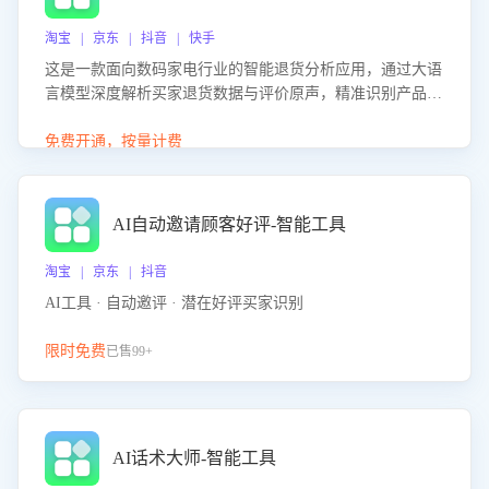
淘宝 | 京东 | 抖音 | 快手
这是一款面向数码家电行业的智能退货分析应用，通过大语
言模型深度解析买家退货数据与评价原声，精准识别产品质
量、描述不符、物流破损等核心退货原因，并输出可落地的
改进建议，通过挖掘用户痛点驱动产品迭代，从根本上降低
免费开通，按量计费
退货率，进而降低因技术差异或服务疏漏导致的退款率。
AI自动邀请顾客好评-智能工具
淘宝 | 京东 | 抖音
AI工具 · 自动邀评 · 潜在好评买家识别
限时免费
已售99+
AI话术大师-智能工具