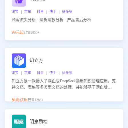
淘宝 | 京东 | 抖音 | 快手 | 拼多多
顾客流失分析 · 退货退款分析 · 产品售后分析
99元起
已售2950+
知立方
淘宝 | 京东 | 抖音 | 快手 | 拼多多
知立方是一款接入了满血版DeepSeek通用知识管理应用，支
持文档、表格等多类型文档的处理，并能够基于满血版
DeepSeek做知识应答。它能够为多种应用场景提供强大的知
识支持，帮助用户高效管理和利用知识资源。通过该产品，
免费试用
已售1288+
用户可以轻松实现文档的上传、分类、检索，提升知识管理
的智能化水平。
明察质检