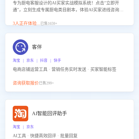
专为厨电客服设计的AI买家实战模拟系统！点击“立即开
通”，立刻生成专属厨电类目剧本，体验AI买家进线咨询真
实场景训练，快速掌握针对家用厨电商品的“功能咨询”等真
实场景应对技巧！
3人正在体验...
已售1659+
客伴
淘宝 | 京东 | 抖音 | 快手
电商店铺运营工具 · 营销任务实时发送 · 买家智能标签
咨询获取报价
已售299+
AI智能回评助手
淘宝 | 京东
AI工具 · 快捷高效回评 · 批量回复