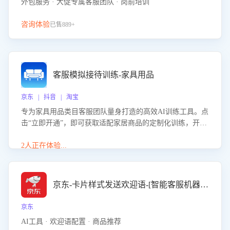
外包服务 · 大促专属客服团队 · 岗前培训
咨询体验
已售889+
客服模拟接待训练-家具用品
京东 | 抖音 | 淘宝
专为家具用品类目客服团队量身打造的高效AI训练工具。点
击“立即开通”，即可获取适配家居商品的定制化训练，开启
模拟真实客户对话的演练。针对性提升客服在家具用品功
能、尺寸参数咨询等高频场景下的专业应对能力。
2人正在体验...
京东-卡片样式发送欢迎语-[智能客服机器人]
京东
AI工具 · 欢迎语配置 · 商品推荐