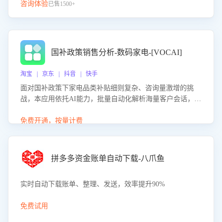
咨询体验
已售1500+
国补政策销售分析-数码家电-[VOCAI]
淘宝 | 京东 | 抖音 | 快手
面对国补政策下家电品类补贴细则复杂、咨询量激增的挑
战，本应用依托AI能力，批量自动化解析海量客户会话，精
准识别消费者对能以旧换新、补贴额度等政策的关注焦点与
购买意向，深度洞察决策动因。同时全面评估客服团队政策
免费开通，按量计费
解读准确性与响应效率，定位服务薄弱环节，为企业提供数
据驱动的策略优化建议与培训支持，助力提升政策响应速
度、客服转化能力及销售业绩。
拼多多资金账单自动下载-八爪鱼
实时自动下载账单、整理、发送，效率提升90%
免费试用