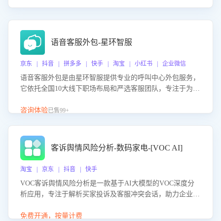
语音客服外包-星环智服
京东 | 抖音 | 拼多多 | 快手 | 淘宝 | 小红书 | 企业微信
语音客服外包是由星环智服提供专业的呼叫中心外包服务，
它依托全国10大线下职场布局和严选客服团队，专注于为企
业提供高效的语音呼叫解决方案。这项服务旨在通过专业的
客服团队和智能工具提升语音客服服务效率和质量，帮助企
咨询体验
已售99+
业实现降本增效。
客诉舆情风险分析-数码家电-[VOC AI]
淘宝 | 京东 | 抖音 | 快手
VOC客诉舆情风险分析是一款基于AI大模型的VOC深度分
析应用，专注于解析买家投诉及客服冲突会话，助力企业精
准防控舆情风险。该产品通过智能定位高风险会话、精准判
别客户情绪、归因争议根源，并客观评估客服应对合理性与
免费开通，按量计费