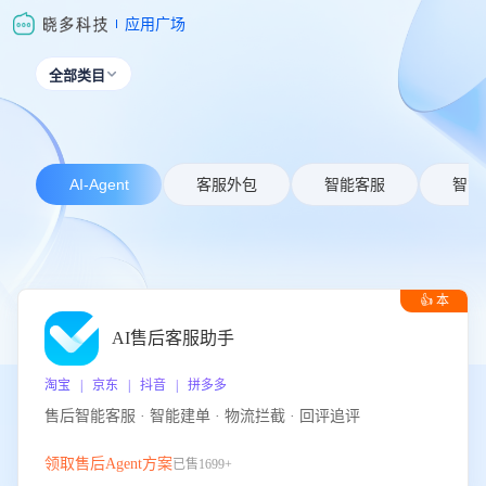
应用广场
全部类目

AI-Agent
客服外包
智能客服
智能
👍 本
周推荐
AI售后客服助手
淘宝 | 京东 | 抖音 | 拼多多
售后智能客服 · 智能建单 · 物流拦截 · 回评追评
领取售后Agent方案
已售1699+