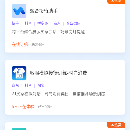
🔥热卖
聚合接待助手
快手 | 抖音 | 拼多多 | 京东 | 企业微信
跨平台聚合展示买家会话 · 场景亮灯提醒
在线订购
已售2919+
客服模拟接待训练-时尚消费
京东 | 抖音 | 淘宝
AI买家模拟对话 · 时尚消费类目 · 穿搭推荐场景训练
5人正在体验...
已售299+
🔥热卖