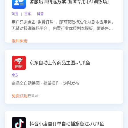
客服培训精选方案-面试专用-[AI训练场]
淘宝 | 京东 | 抖音
用户只需点击“免费订购”，即可获取标准化AI剧本应用包，
无缝对接训练场平台 。内置行业优质剧本模板，覆盖售前
咨询、售后处理等全场景，消除复杂部署流程，节省90%的
初始化时间，助力企业快速启动智能客服训练
限时免费
京东自动上传商品主图-八爪鱼
京东
商品全自动换图 · 批量操作 · 定时发布
免费试用
已售46+
抖音小店自订单自动插旗备注-八爪鱼