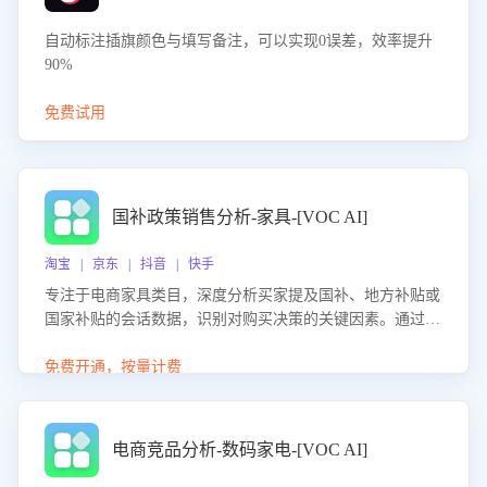
自动标注插旗颜色与填写备注，可以实现0误差，效率提升
90%
免费试用
国补政策销售分析-家具-[VOC AI]
淘宝 | 京东 | 抖音 | 快手
专注于电商家具类目，深度分析买家提及国补、地方补贴或
国家补贴的会话数据，识别对购买决策的关键因素。通过AI
大模型评估客服在政策宣传、回应及互动中的表现，生成优
化策略，助力商家利用国补政策提升GMV。
免费开通，按量计费
电商竞品分析-数码家电-[VOC AI]