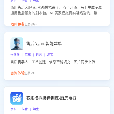
京东 | 抖音 | 淘宝
通用售后客服 AI 实战模拟来了。点击开通，马上生成专属
通用售后服务的剧本包。AI 买家模拟真实进线咨询，带您
的客服团队进行沉浸式训练，快速吃透功能咨询等售后场景
的应对要点，轻松提升服务能力。
限时免费
已售299+
售后Agent-智能建单
拼多多 | 京东 | 抖音 | 淘宝
售后机器人 · 工单创建 · 信息智能填充 · 图片同步上传
咨询体验
已售99+
客服模拟接待训练-厨房电器
京东 | 抖音 | 淘宝