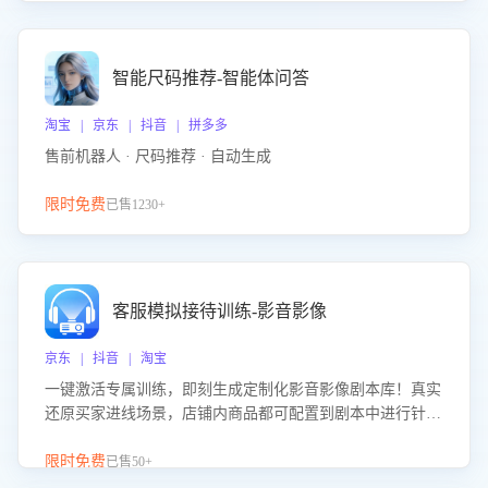
智能尺码推荐-智能体问答
淘宝 | 京东 | 抖音 | 拼多多
售前机器人 · 尺码推荐 · 自动生成
限时免费
已售1230+
客服模拟接待训练-影音影像
京东 | 抖音 | 淘宝
一键激活专属训练，即刻生成定制化影音影像剧本库！真实
还原买家进线场景，店铺内商品都可配置到剧本中进行针对
性训练，加强商品知识解答能力，提升客服售前转化率。点
击 “立即开通”，快速获取影音影像类目剧本，一键开启客服
限时免费
已售50+
培训。