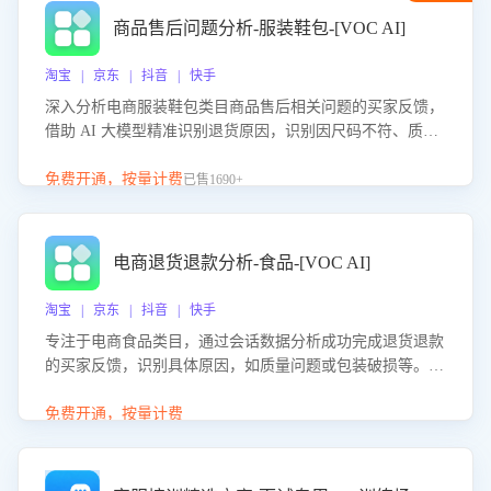
商品售后问题分析-服装鞋包-[VOC AI]
淘宝 | 京东 | 抖音 | 快手
深入分析电商服装鞋包类目商品售后相关问题的买家反馈，
借助 AI 大模型精准识别退货原因，识别因尺码不符、质量
问题等导致的退货原因，给出全方位优化产品与服务的建
议，助力商家优化产品或服务，实现销售额的显著提升。
免费开通，按量计费
已售1690+
电商退货退款分析-食品-[VOC AI]
淘宝 | 京东 | 抖音 | 快手
专注于电商食品类目，通过会话数据分析成功完成退货退款
的买家反馈，识别具体原因，如质量问题或包装破损等。结
合AI大模型，自动评估客服挽回效果，输出优化策略，助力
商家降低退款率，提升售后效率。
免费开通，按量计费