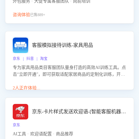
外包服务 · 大促专属客服团队 · 岗前培训
咨询体验
已售889+
客服模拟接待训练-家具用品
京东 | 抖音 | 淘宝
专为家具用品类目客服团队量身打造的高效AI训练工具。点
击“立即开通”，即可获取适配家居商品的定制化训练，开启
模拟真实客户对话的演练。针对性提升客服在家具用品功
能、尺寸参数咨询等高频场景下的专业应对能力。
2人正在体验...
京东-卡片样式发送欢迎语-[智能客服机器人]
京东
AI工具 · 欢迎语配置 · 商品推荐