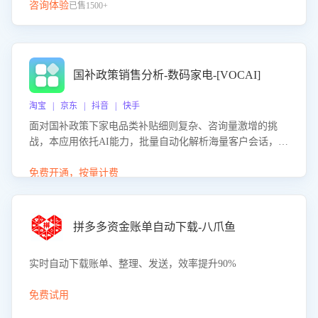
咨询体验
已售1500+
国补政策销售分析-数码家电-[VOCAI]
淘宝 | 京东 | 抖音 | 快手
面对国补政策下家电品类补贴细则复杂、咨询量激增的挑
战，本应用依托AI能力，批量自动化解析海量客户会话，精
准识别消费者对能以旧换新、补贴额度等政策的关注焦点与
购买意向，深度洞察决策动因。同时全面评估客服团队政策
免费开通，按量计费
解读准确性与响应效率，定位服务薄弱环节，为企业提供数
据驱动的策略优化建议与培训支持，助力提升政策响应速
度、客服转化能力及销售业绩。
拼多多资金账单自动下载-八爪鱼
实时自动下载账单、整理、发送，效率提升90%
免费试用