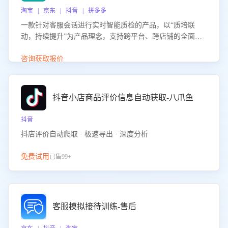
淘宝 | 京东 | 抖音 | 拼多多
一款针对客服会话进行实时智能质检的产品，以“质培联
动，持续提升”为产品理念，支持跨平台、跨店铺的全面、
实时、智能化质检，并根据质检结果形成质培联动，持续提
升客服团队的销服能力。
咨询获取报价
抖音小店商品评价信息自动获取-八爪鱼
抖音
抖店评价自动爬取 · 极速导出 · 深度分析
免费试用
已售99+
客服模拟接待训练-售后