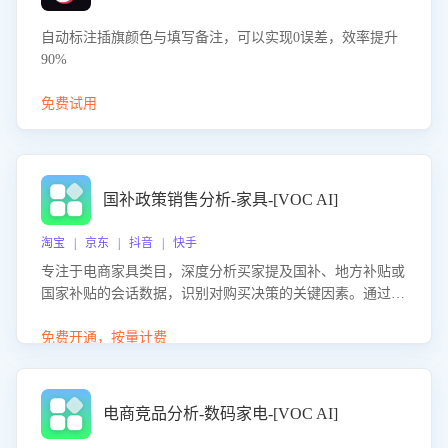
自动标注插旗颜色与填写备注，可以实现0误差，效率提升
90%
免费试用
国补政策销售分析-家具-[VOC AI]
淘宝 | 京东 | 抖音 | 快手
专注于电商家具类目，深度分析买家提及国补、地方补贴或
国家补贴的会话数据，识别对购买决策的关键因素。通过AI
大模型评估客服在政策宣传、回应及互动中的表现，生成优
化策略，助力商家利用国补政策提升GMV。
免费开通，按量计费
电商竞品分析-数码家电-[VOC AI]