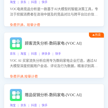
淘宝 | 京东 | 抖音 | 快手
VOC电商竞品分析是一款基于AI大模型的智能决策工具，专
注于挖掘消费者在咨询中提及的竞品对比与跨平台比价信
息。该应用能够精准识别被频繁对比的竞品品牌、咨询量、
商品信息，进行多维度交叉对比，并分析消费者的比价行
免费开通，按量计费
为。通过提供数据驱动的竞品洞察与差异化策略建议，帮助
🔥热卖
企业优化营销话术、突出产品与服务优势，有效提升咨询转
化率，避免陷入单纯价格竞争，实现精准扬长避短。
顾客流失分析-数码家电-[VOC AI]
京东 | 淘宝 | 抖音 | 拼多多 | 快手
VOC AI 买家流失分析应用专为数码家电企业打造，通过AI
大模型深度挖掘用户会话、评论及行为数据，精准识别高流
失风险客户，并定位流失原因：包括产品质量缺陷、售后响
应延迟、竞品价格冲击等。系统自动输出可落地的挽回策
免费开通,按量计费
略，迅速同步到店铺运营团队。
赠品促销分析-数码家电-[VOC AI]
淘宝 | 京东 | 抖音 | 快手