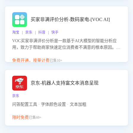
成效。系统可自动生成针对性改进策略，包括沟通话术优
化、流程规范及部门协同建议，从而提升客服团队舆情应对
能力，阻断差评扩散，维护品牌声誉，实现客户满意度的持
买家非满评价分析-数码家电-[VOC AI]
续提升。
淘宝 | 京东 | 抖音 | 快手
VOC买家非满评价分析是一款基于AI大模型的智能分析应
用，致力于帮助商家快速定位消费者不满意的根本原因。该
产品可自动识别非满评价中的关键问题，区别问题是否属于
客服原因或其它部门原因，明确责任归属，提供可落地的改
免费开通，按量计费
已售10+
进建议与策略方向。通过深入挖掘会话内容，商家可针对性
优化服务流程、提升客服质量，并协同相关部门推进体验整
改，有效提升客户满意度和店铺整体服务质量。
京东-机器人支持富文本消息呈现
京东
问答配置工具 · 字体颜色设置 · 文本加粗
限时免费
已售69+