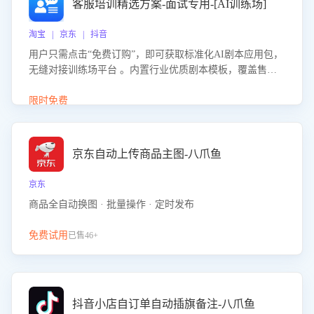
客服培训精选方案-面试专用-[AI训练场]
淘宝 | 京东 | 抖音
用户只需点击“免费订购”，即可获取标准化AI剧本应用包，
无缝对接训练场平台 。内置行业优质剧本模板，覆盖售前
咨询、售后处理等全场景，消除复杂部署流程，节省90%的
初始化时间，助力企业快速启动智能客服训练
限时免费
京东自动上传商品主图-八爪鱼
京东
商品全自动换图 · 批量操作 · 定时发布
免费试用
已售46+
抖音小店自订单自动插旗备注-八爪鱼