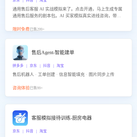
京东 | 抖音 | 淘宝
通用售后客服 AI 实战模拟来了。点击开通，马上生成专属
通用售后服务的剧本包。AI 买家模拟真实进线咨询，带您
的客服团队进行沉浸式训练，快速吃透功能咨询等售后场景
的应对要点，轻松提升服务能力。
限时免费
已售299+
售后Agent-智能建单
拼多多 | 京东 | 抖音 | 淘宝
售后机器人 · 工单创建 · 信息智能填充 · 图片同步上传
咨询体验
已售99+
客服模拟接待训练-厨房电器
京东 | 抖音 | 淘宝