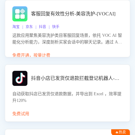
客服回复有效性分析-美容洗护-[VOCAI]
淘宝 | 京东 | 抖音 | 快手
这款应用聚焦美容洗护类目客服回复场景，依托 VOC AI 智
能化分析能力，深度剖析买家会话中的聊天记录。通过 AI
大模型精准定位客服在不同场景的理解与回应难点，评判解
答的有效性与完整性，输出针对性改进策略，助力商家快速
免费开通，按量计费
优化快捷话术，提升客服接待响应率与服务质量。
抖音小店已发货仅退款拦截登记机器人-八爪鱼
自动获取抖店已发货仅退款数据，并导出到 Excel ，效率提
升120%
免费试用
🔥热卖