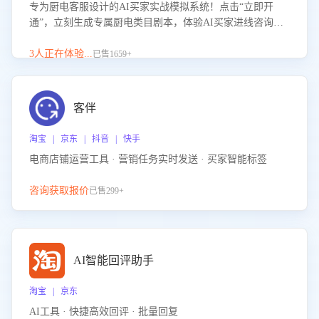
专为厨电客服设计的AI买家实战模拟系统！点击“立即开
通”，立刻生成专属厨电类目剧本，体验AI买家进线咨询真
实场景训练，快速掌握针对家用厨电商品的“功能咨询”等真
实场景应对技巧！
3人正在体验...
已售1659+
客伴
淘宝 | 京东 | 抖音 | 快手
电商店铺运营工具 · 营销任务实时发送 · 买家智能标签
咨询获取报价
已售299+
AI智能回评助手
淘宝 | 京东
AI工具 · 快捷高效回评 · 批量回复