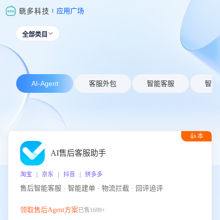
应用广场
全部类目

AI-Agent
客服外包
智能客服
智能
👍 本
周推荐
AI售后客服助手
淘宝 | 京东 | 抖音 | 拼多多
售后智能客服 · 智能建单 · 物流拦截 · 回评追评
领取售后Agent方案
已售1699+