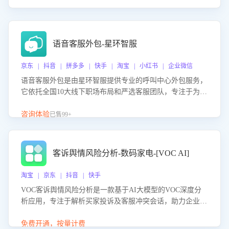
语音客服外包-星环智服
京东 | 抖音 | 拼多多 | 快手 | 淘宝 | 小红书 | 企业微信
语音客服外包是由星环智服提供专业的呼叫中心外包服务，
它依托全国10大线下职场布局和严选客服团队，专注于为企
业提供高效的语音呼叫解决方案。这项服务旨在通过专业的
客服团队和智能工具提升语音客服服务效率和质量，帮助企
咨询体验
已售99+
业实现降本增效。
客诉舆情风险分析-数码家电-[VOC AI]
淘宝 | 京东 | 抖音 | 快手
VOC客诉舆情风险分析是一款基于AI大模型的VOC深度分
析应用，专注于解析买家投诉及客服冲突会话，助力企业精
准防控舆情风险。该产品通过智能定位高风险会话、精准判
别客户情绪、归因争议根源，并客观评估客服应对合理性与
免费开通，按量计费