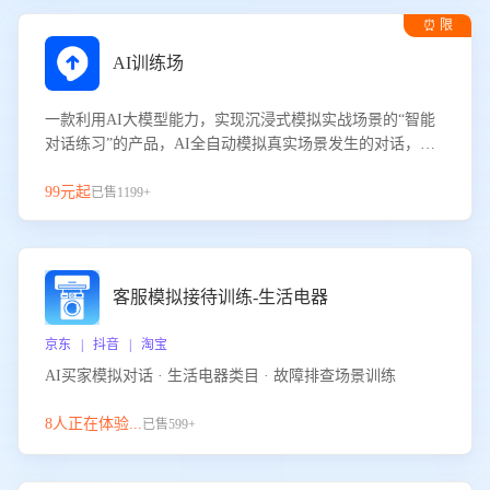
⏰ 限
时试用
AI训练场
一款利用AI大模型能力，实现沉浸式模拟实战场景的“智能
对话练习”的产品，AI全自动模拟真实场景发生的对话，企
业可以帮助员工提升客服接待技巧，持续提升客服团队的销
服能力。
99元起
已售1199+
客服模拟接待训练-生活电器
京东 | 抖音 | 淘宝
AI买家模拟对话 · 生活电器类目 · 故障排查场景训练
8人正在体验...
已售599+