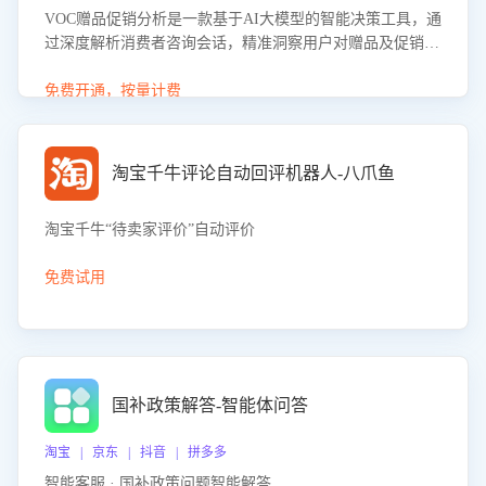
VOC赠品促销分析是一款基于AI大模型的智能决策工具，通
过深度解析消费者咨询会话，精准洞察用户对赠品及促销政
策的真实偏好与需求。该应用可识别高吸引力赠品和热门促
销诉求，帮助企业制定个性化赠品组合策略，优化资源投放
免费开通，按量计费
并淘汰低效赠品，在提升成交转化率的同时有效控制成本，
实现促销效果最大化。
淘宝千牛评论自动回评机器人-八爪鱼
淘宝千牛“待卖家评价”自动评价
免费试用
国补政策解答-智能体问答
淘宝 | 京东 | 抖音 | 拼多多
智能客服 · 国补政策问题智能解答