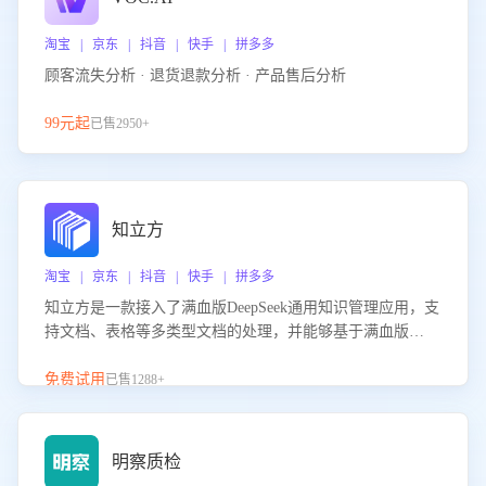
淘宝 | 京东 | 抖音 | 快手 | 拼多多
顾客流失分析 · 退货退款分析 · 产品售后分析
99元起
已售2950+
知立方
淘宝 | 京东 | 抖音 | 快手 | 拼多多
知立方是一款接入了满血版DeepSeek通用知识管理应用，支
持文档、表格等多类型文档的处理，并能够基于满血版
DeepSeek做知识应答。它能够为多种应用场景提供强大的知
识支持，帮助用户高效管理和利用知识资源。通过该产品，
免费试用
已售1288+
用户可以轻松实现文档的上传、分类、检索，提升知识管理
的智能化水平。
明察质检