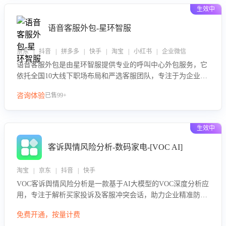
生效中
语音客服外包-星环智服
京东 | 抖音 | 拼多多 | 快手 | 淘宝 | 小红书 | 企业微信
语音客服外包是由星环智服提供专业的呼叫中心外包服务，它
依托全国10大线下职场布局和严选客服团队，专注于为企业提
供高效的语音呼叫解决方案。这项服务旨在通过专业的客服团
咨询体验
已售99+
队和智能工具提升语音客服服务效率和质量，帮助企业实现降
本增效。
生效中
客诉舆情风险分析-数码家电-[VOC AI]
淘宝 | 京东 | 抖音 | 快手
VOC客诉舆情风险分析是一款基于AI大模型的VOC深度分析应
用，专注于解析买家投诉及客服冲突会话，助力企业精准防控
舆情风险。该产品通过智能定位高风险会话、精准判别客户情
免费开通，按量计费
绪、归因争议根源，并客观评估客服应对合理性与成效。系统