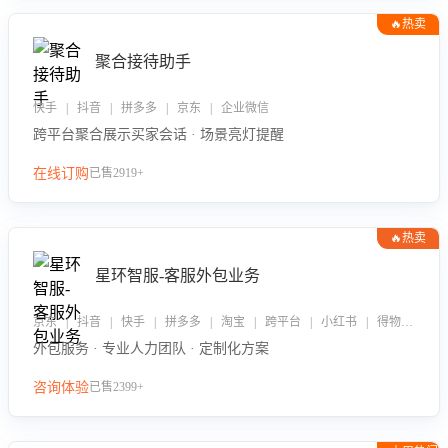
🔥热卖
聚合接待助手
快手 | 抖音 | 拼多多 | 京东 | 企业微信
跨平台聚合展示买家会话 · 场景亮灯提醒
在线订购
已售2919+
🔥热卖
星环智服-客服外包业务
京东 | 抖音 | 快手 | 拼多多 | 淘宝 | 跨平台 | 小红书 | 得物 | 企业微信
外包服务 · 专业人力团队 · 定制化方案
咨询体验
已售2399+