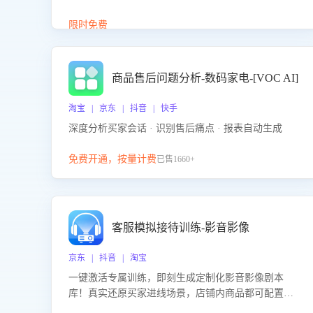
答、商品卖点介绍等智能体提供完整、全面、准确的
商品知识。
限时免费
商品售后问题分析-数码家电-[VOC AI]
淘宝 | 京东 | 抖音 | 快手
深度分析买家会话 · 识别售后痛点 · 报表自动生成
免费开通，按量计费
已售1660+
客服模拟接待训练-影音影像
京东 | 抖音 | 淘宝
一键激活专属训练，即刻生成定制化影音影像剧本
库！真实还原买家进线场景，店铺内商品都可配置到
剧本中进行针对性训练，加强商品知识解答能力，提