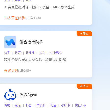
京东 | 抖音 | 淘宝
AI买家模拟对话 · 数码3C类目 · AIGC剧本生成
15人正在体验...
已售1388+
🔥热卖
聚合接待助手
快手 | 抖音 | 拼多多 | 京东 | 企业微信
跨平台聚合展示买家会话 · 场景亮灯提醒
在线订购
已售2919+
🔥本周
热门
语流Agent
 企业微信
得物 | 京东 | 抖音 | 拼多多 | 淘宝 | 小红书 | 微信小店 | 快手 | 唯品