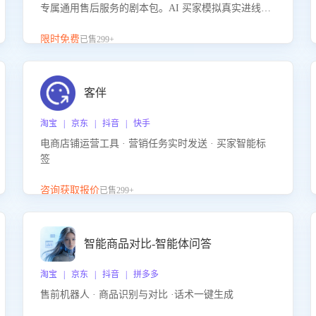
专属通用售后服务的剧本包。AI 买家模拟真实进线咨
询，带您的客服团队进行沉浸式训练，快速吃透功能
咨询等售后场景的应对要点，轻松提升服务能力。
限时免费
已售299+
客伴
淘宝 | 京东 | 抖音 | 快手
电商店铺运营工具 · 营销任务实时发送 · 买家智能标
签
咨询获取报价
已售299+
智能商品对比-智能体问答
淘宝 | 京东 | 抖音 | 拼多多
售前机器人 · 商品识别与对比 ·话术一键生成