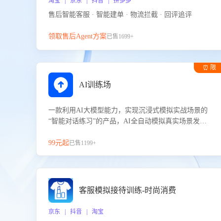
淘宝 | 京东 | 抖音 | 拼多多
售后智能客服 · 智能建单 · 物流拦截 · 回评追评
领取售后Agent方案
已售1699+
⏰ 限
时试用
AI训练场
一款利用AI大模型能力，实现沉浸式模拟实战场景的
“智能对话练习”的产品，AI全自动模拟真实场景发生
的对话，企业可以帮助员工提升客服接待技巧，持续
提升客服团队的销服能力。
99元起
已售1199+
客服模拟接待训练-时尚消费
京东 | 抖音 | 淘宝