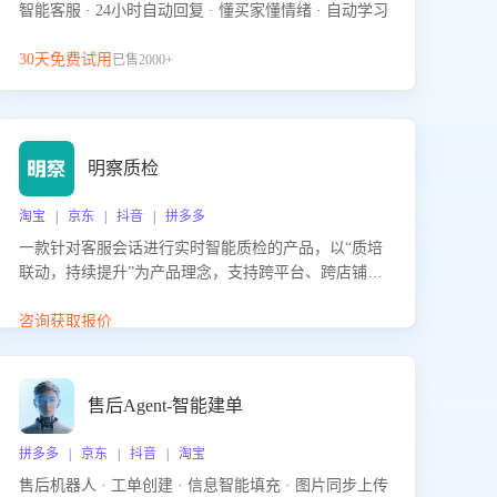
智能客服 · 24小时自动回复 · 懂买家懂情绪 · 自动学习
30天免费试用
已售2000+
明察质检
淘宝 | 京东 | 抖音 | 拼多多
一款针对客服会话进行实时智能质检的产品，以“质培
联动，持续提升”为产品理念，支持跨平台、跨店铺的
全面、实时、智能化质检，并根据质检结果形成质培
联动，持续提升客服团队的销服能力。
咨询获取报价
售后Agent-智能建单
拼多多 | 京东 | 抖音 | 淘宝
售后机器人 · 工单创建 · 信息智能填充 · 图片同步上传