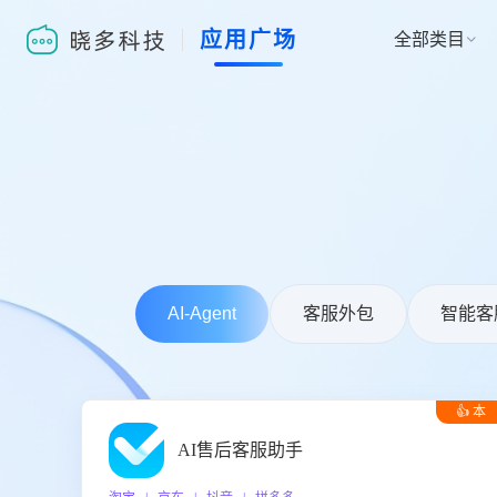
应用广场
全部类目

AI-Agent
客服外包
智能客
👍 本
周推荐
AI售后客服助手