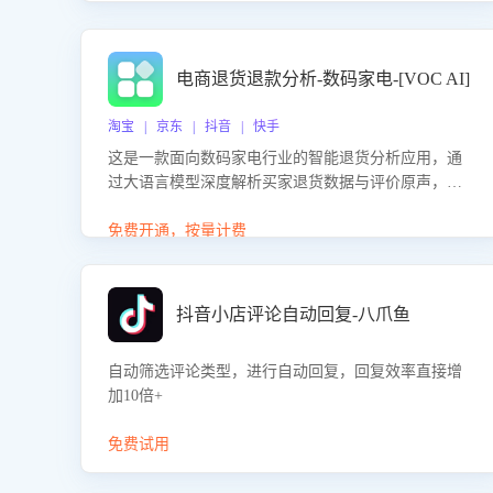
电商退货退款分析-数码家电-[VOC AI]
淘宝 | 京东 | 抖音 | 快手
这是一款面向数码家电行业的智能退货分析应用，通
过大语言模型深度解析买家退货数据与评价原声，精
准识别产品质量、描述不符、物流破损等核心退货原
因，并输出可落地的改进建议，通过挖掘用户痛点驱
免费开通，按量计费
动产品迭代，从根本上降低退货率，进而降低因技术
差异或服务疏漏导致的退款率。
抖音小店评论自动回复-八爪鱼
自动筛选评论类型，进行自动回复，回复效率直接增
加10倍+
免费试用