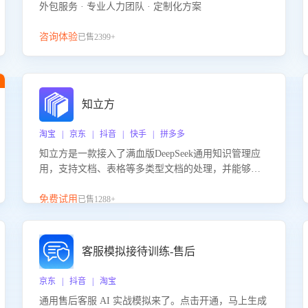
外包服务 · 专业人力团队 · 定制化方案
咨询体验
已售2399+
知立方
淘宝 | 京东 | 抖音 | 快手 | 拼多多
知立方是一款接入了满血版DeepSeek通用知识管理应
用，支持文档、表格等多类型文档的处理，并能够基
于满血版DeepSeek做知识应答。它能够为多种应用场
景提供强大的知识支持，帮助用户高效管理和利用知
免费试用
已售1288+
识资源。通过该产品，用户可以轻松实现文档的上
传、分类、检索，提升知识管理的智能化水平。
客服模拟接待训练-售后
京东 | 抖音 | 淘宝
通用售后客服 AI 实战模拟来了。点击开通，马上生成