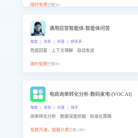
升客服售前转化率。点击 “立即开通”，快速获取影音
限时免费
已售50+
影像类目剧本，一键开启客服培训。
通用应答智能体-智能体问答
淘宝 | 京东 | 抖音 | 拼多多
兜底回复 · 上下文理解 · 自动发送
限时免费
已售99+
电商询单转化分析-数码家电-[VOC AI]
淘宝 | 京东 | 抖音 | 快手
询单转化分析 · 数据深度挖掘 · 标准化策略
免费开通，按量计费
已售1280+