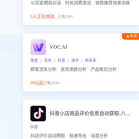
AI买家模拟对话 · 时尚消费类目 · 穿搭推荐场景训练
5人正在体验...
已售299+
🔥热卖
VOC.AI
淘宝 | 京东 | 抖音 | 快手 | 拼多多
顾客流失分析 · 退货退款分析 · 产品售后分析
99元起
已售2950+
抖音小店商品评价信息自动获取-八爪鱼
抖音
抖店评价自动爬取 · 极速导出 · 深度分析