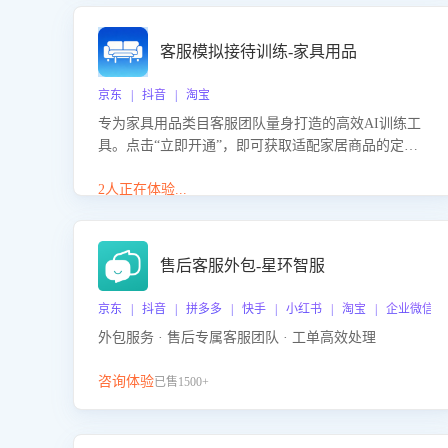
客服模拟接待训练-家具用品
京东 | 抖音 | 淘宝
专为家具用品类目客服团队量身打造的高效AI训练工
具。点击“立即开通”，即可获取适配家居商品的定制
化训练，开启模拟真实客户对话的演练。针对性提升
客服在家具用品功能、尺寸参数咨询等高频场景下的
2人正在体验...
专业应对能力。
售后客服外包-星环智服
京东 | 抖音 | 拼多多 | 快手 | 小红书 | 淘宝 | 企业微信
外包服务 · 售后专属客服团队 · 工单高效处理
咨询体验
已售1500+