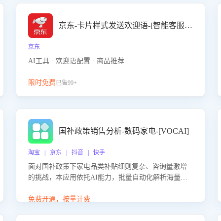
京东-卡片样式发送欢迎语-[智能客服机器人]
京东
AI工具 · 欢迎语配置 · 商品推荐
限时免费
已售99+
国补政策销售分析-数码家电-[VOCAI]
淘宝 | 京东 | 抖音 | 快手
面对国补政策下家电品类补贴细则复杂、咨询量激增
的挑战，本应用依托AI能力，批量自动化解析海量客
户会话，精准识别消费者对能以旧换新、补贴额度等
政策的关注焦点与购买意向，深度洞察决策动因。同
免费开通，按量计费
时全面评估客服团队政策解读准确性与响应效率，定
位服务薄弱环节，为企业提供数据驱动的策略优化建