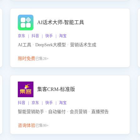
AI话术大师-智能工具
京东 | 抖音 | 快手 | 淘宝
AI工具 · DeepSeek大模型 · 营销话术生成
限时免费
已售28+
集客CRM-标准版
抖音 | 京东 | 快手 | 淘宝
智能营销助手 · 自动催付 · 会员营销 · 直播预告
咨询体验
已售99+