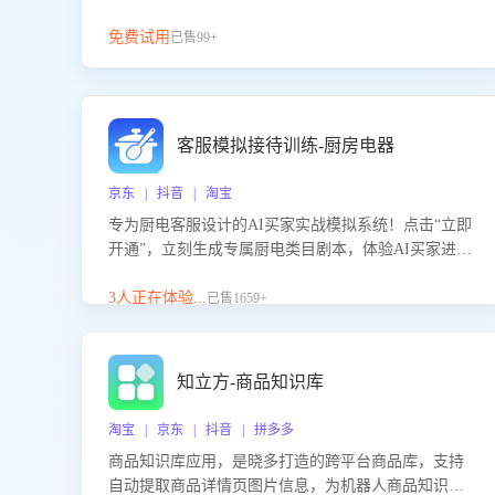
免费试用
已售99+
客服模拟接待训练-厨房电器
京东 | 抖音 | 淘宝
专为厨电客服设计的AI买家实战模拟系统！点击“立即
开通”，立刻生成专属厨电类目剧本，体验AI买家进线
咨询真实场景训练，快速掌握针对家用厨电商品的“功
能咨询”等真实场景应对技巧！
3人正在体验...
已售1659+
知立方-商品知识库
淘宝 | 京东 | 抖音 | 拼多多
商品知识库应用，是晓多打造的跨平台商品库，支持
自动提取商品详情页图片信息，为机器人商品知识问