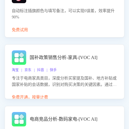
自动标注插旗颜色与填写备注，可以实现0误差，效率提升
90%
免费试用
国补政策销售分析-家具-[VOC AI]
淘宝 | 京东 | 抖音 | 快手
专注于电商家具类目，深度分析买家提及国补、地方补贴或
国家补贴的会话数据，识别对购买决策的关键因素。通过AI
大模型评估客服在政策宣传、回应及互动中的表现，生成优
化策略，助力商家利用国补政策提升GMV。
免费开通，按量计费
电商竞品分析-数码家电-[VOC AI]