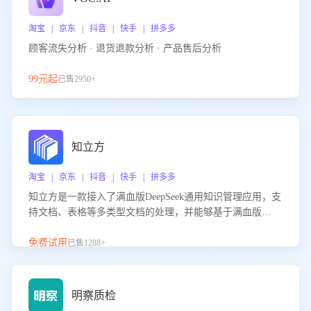
淘宝 | 京东 | 抖音 | 快手 | 拼多多
顾客流失分析 · 退货退款分析 · 产品售后分析
99元起
已售2950+
知立方
淘宝 | 京东 | 抖音 | 快手 | 拼多多
知立方是一款接入了满血版DeepSeek通用知识管理应用，支
持文档、表格等多类型文档的处理，并能够基于满血版
DeepSeek做知识应答。它能够为多种应用场景提供强大的知
识支持，帮助用户高效管理和利用知识资源。通过该产品，
免费试用
已售1288+
用户可以轻松实现文档的上传、分类、检索，提升知识管理
的智能化水平。
明察质检