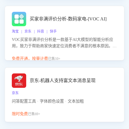
成效。系统可自动生成针对性改进策略，包括沟通话术优
化、流程规范及部门协同建议，从而提升客服团队舆情应对
能力，阻断差评扩散，维护品牌声誉，实现客户满意度的持
买家非满评价分析-数码家电-[VOC AI]
续提升。
淘宝 | 京东 | 抖音 | 快手
VOC买家非满评价分析是一款基于AI大模型的智能分析应
用，致力于帮助商家快速定位消费者不满意的根本原因。该
产品可自动识别非满评价中的关键问题，区别问题是否属于
客服原因或其它部门原因，明确责任归属，提供可落地的改
免费开通，按量计费
已售10+
进建议与策略方向。通过深入挖掘会话内容，商家可针对性
优化服务流程、提升客服质量，并协同相关部门推进体验整
改，有效提升客户满意度和店铺整体服务质量。
京东-机器人支持富文本消息呈现
京东
问答配置工具 · 字体颜色设置 · 文本加粗
限时免费
已售69+