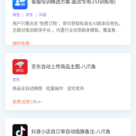
客服培训精选方案-面试专用-[AI训练场]
淘宝 | 京东 | 抖音
用户只需点击“免费订购”，即可获取标准化AI剧本应用包，
无缝对接训练场平台 。内置行业优质剧本模板，覆盖售前
咨询、售后处理等全场景，消除复杂部署流程，节省90%的
初始化时间，助力企业快速启动智能客服训练
限时免费
京东自动上传商品主图-八爪鱼
京东
商品全自动换图 · 批量操作 · 定时发布
免费试用
已售46+
抖音小店自订单自动插旗备注-八爪鱼