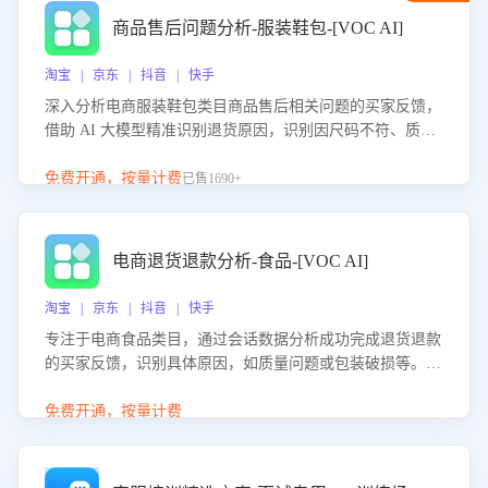
商品售后问题分析-服装鞋包-[VOC AI]
淘宝 | 京东 | 抖音 | 快手
深入分析电商服装鞋包类目商品售后相关问题的买家反馈，
借助 AI 大模型精准识别退货原因，识别因尺码不符、质量
问题等导致的退货原因，给出全方位优化产品与服务的建
议，助力商家优化产品或服务，实现销售额的显著提升。
免费开通，按量计费
已售1690+
电商退货退款分析-食品-[VOC AI]
淘宝 | 京东 | 抖音 | 快手
专注于电商食品类目，通过会话数据分析成功完成退货退款
的买家反馈，识别具体原因，如质量问题或包装破损等。结
合AI大模型，自动评估客服挽回效果，输出优化策略，助力
商家降低退款率，提升售后效率。
免费开通，按量计费