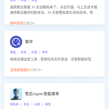
京东 | 抖音 | 淘宝
通用售后客服 AI 实战模拟来了。点击开通，马上生成专属
通用售后服务的剧本包。AI 买家模拟真实进线咨询，带您
的客服团队进行沉浸式训练，快速吃透功能咨询等售后场景
的应对要点，轻松提升服务能力。
限时免费
已售299+
客伴
淘宝 | 京东 | 抖音 | 快手
电商店铺运营工具 · 营销任务实时发送 · 买家智能标签
咨询获取报价
已售299+
售后Agent-智能建单
拼多多 | 京东 | 抖音 | 淘宝