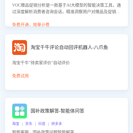
VOC赠品促销分析是一款基于AI大模型的智能决策工具，通
过深度解析消费者咨询会话，精准洞察用户对赠品及促销政
策的真实偏好与需求。该应用可识别高吸引力赠品和热门促
销诉求，帮助企业制定个性化赠品组合策略，优化资源投放
免费开通，按量计费
并淘汰低效赠品，在提升成交转化率的同时有效控制成本，
实现促销效果最大化。
淘宝千牛评论自动回评机器人-八爪鱼
淘宝千牛“待卖家评价”自动评价
免费试用
国补政策解答-智能体问答
淘宝 | 京东 | 抖音 | 拼多多
智能客服 · 国补政策问题智能解答