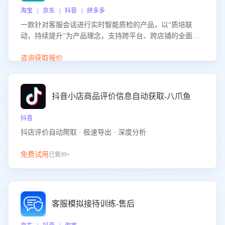
淘宝 | 京东 | 抖音 | 拼多多
一款针对客服会话进行实时智能质检的产品，以“质培联
动，持续提升”为产品理念，支持跨平台、跨店铺的全面、
实时、智能化质检，并根据质检结果形成质培联动，持续提
升客服团队的销服能力。
咨询获取报价
抖音小店商品评价信息自动获取-八爪鱼
抖音
抖店评价自动爬取 · 极速导出 · 深度分析
免费试用
已售99+
客服模拟接待训练-售后