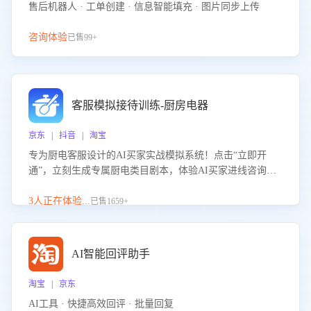
售后机器人 · 工单创建 · 信息智能填充 · 图片同步上传
咨询体验
已售99+
客服模拟接待训练-厨房电器
京东 | 抖音 | 淘宝
专为厨电客服设计的AI买家实战模拟系统！点击“立即开
通”，立刻生成专属厨电类目剧本，体验AI买家进线咨询真
实场景训练，快速掌握针对家用厨电商品的“功能咨询”等真
实场景应对技巧！
3人正在体验...
已售1659+
AI智能回评助手
淘宝 | 京东
AI工具 · 快捷高效回评 · 批量回复