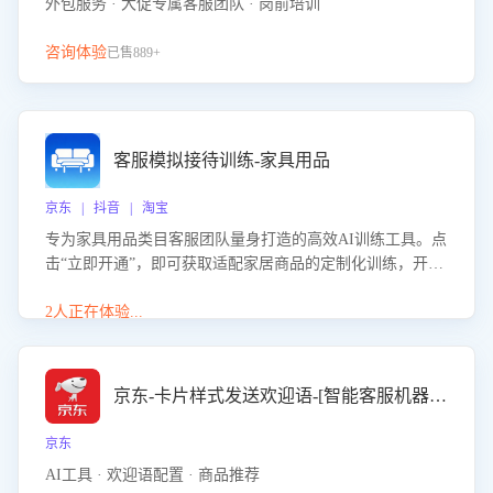
外包服务 · 大促专属客服团队 · 岗前培训
咨询体验
已售889+
客服模拟接待训练-家具用品
京东 | 抖音 | 淘宝
专为家具用品类目客服团队量身打造的高效AI训练工具。点
击“立即开通”，即可获取适配家居商品的定制化训练，开启
模拟真实客户对话的演练。针对性提升客服在家具用品功
能、尺寸参数咨询等高频场景下的专业应对能力。
2人正在体验...
京东-卡片样式发送欢迎语-[智能客服机器人]
京东
AI工具 · 欢迎语配置 · 商品推荐