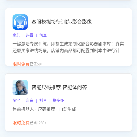
客服模拟接待训练-影音影像
京东 | 抖音 | 淘宝
一键激活专属训练，即刻生成定制化影音影像剧本库！真实
还原买家进线场景，店铺内商品都可配置到剧本中进行针对
性训练，加强商品知识解答能力，提升客服售前转化率。点
击 “立即开通”，快速获取影音影像类目剧本，一键开启客服
限时免费
已售50+
培训。
智能尺码推荐-智能体问答
淘宝 | 京东 | 抖音 | 拼多多
售前机器人 · 尺码推荐 · 自动生成
限时免费
已售1230+