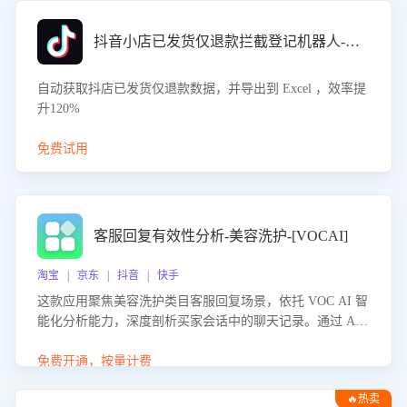
抖音小店已发货仅退款拦截登记机器人-八爪鱼
自动获取抖店已发货仅退款数据，并导出到 Excel ，效率提
升120%
免费试用
客服回复有效性分析-美容洗护-[VOCAI]
淘宝 | 京东 | 抖音 | 快手
这款应用聚焦美容洗护类目客服回复场景，依托 VOC AI 智
能化分析能力，深度剖析买家会话中的聊天记录。通过 AI
大模型精准定位客服在不同场景的理解与回应难点，评判解
答的有效性与完整性，输出针对性改进策略，助力商家快速
免费开通，按量计费
优化快捷话术，提升客服接待响应率与服务质量。
🔥热卖