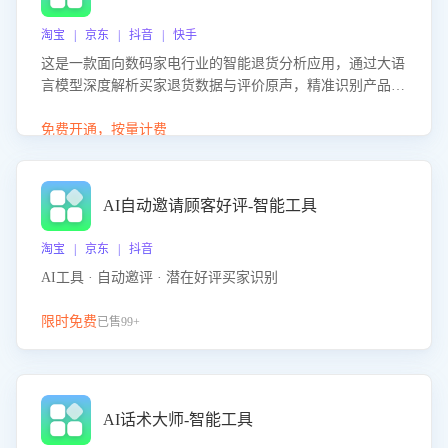
淘宝 | 京东 | 抖音 | 快手
这是一款面向数码家电行业的智能退货分析应用，通过大语
言模型深度解析买家退货数据与评价原声，精准识别产品质
量、描述不符、物流破损等核心退货原因，并输出可落地的
改进建议，通过挖掘用户痛点驱动产品迭代，从根本上降低
免费开通，按量计费
退货率，进而降低因技术差异或服务疏漏导致的退款率。
AI自动邀请顾客好评-智能工具
淘宝 | 京东 | 抖音
AI工具 · 自动邀评 · 潜在好评买家识别
限时免费
已售99+
AI话术大师-智能工具