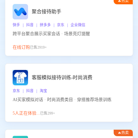
🔥热卖
聚合接待助手
快手 | 抖音 | 拼多多 | 京东 | 企业微信
跨平台聚合展示买家会话 · 场景亮灯提醒
在线订购
已售2919+
客服模拟接待训练-时尚消费
京东 | 抖音 | 淘宝
AI买家模拟对话 · 时尚消费类目 · 穿搭推荐场景训练
5人正在体验...
已售299+
🔥热卖