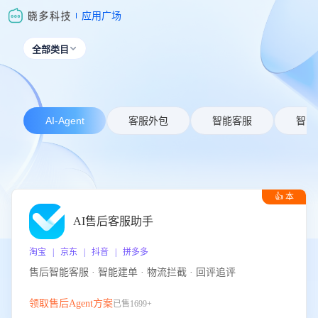
应用广场
全部类目

AI-Agent
客服外包
智能客服
智能
👍 本
周推荐
AI售后客服助手
淘宝 | 京东 | 抖音 | 拼多多
售后智能客服 · 智能建单 · 物流拦截 · 回评追评
领取售后Agent方案
已售1699+