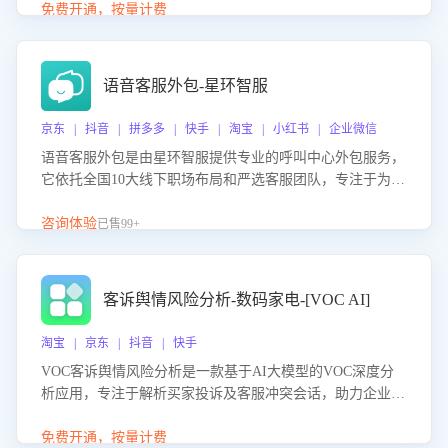
购买意向，深度洞察决策动因。同时全面评估客服团队政策
免费开通，按量计费
解读准确性与响应效率，定位服务薄弱环节，为企业提供数
据驱动的策略优化建议与培训支持，助力提升政策响应速
度、客服转化能力及销售业绩。
语音客服外包-星环智服
京东 | 抖音 | 拼多多 | 快手 | 淘宝 | 小红书 | 企业微信
语音客服外包是由星环智服提供专业的呼叫中心外包服务，
它依托全国10大线下职场布局和严选客服团队，专注于为企
业提供高效的语音呼叫解决方案。这项服务旨在通过专业的
客服团队和智能工具提升语音客服服务效率和质量，帮助企
咨询体验
已售99+
业实现降本增效。
客诉舆情风险分析-数码家电-[VOC AI]
淘宝 | 京东 | 抖音 | 快手
VOC客诉舆情风险分析是一款基于AI大模型的VOC深度分
析应用，专注于解析买家投诉及客服冲突会话，助力企业精
准防控舆情风险。该产品通过智能定位高风险会话、精准判
别客户情绪、归因争议根源，并客观评估客服应对合理性与
免费开通，按量计费