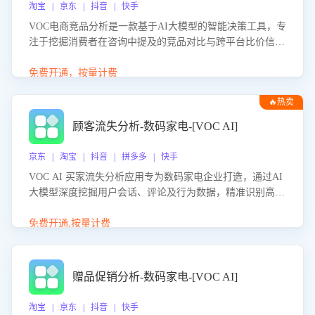
淘宝 | 京东 | 抖音 | 快手
VOC电商竞品分析是一款基于AI大模型的智能决策工具，专
注于挖掘消费者在咨询中提及的竞品对比与跨平台比价信
息。该应用能够精准识别被频繁对比的竞品品牌、咨询量、
商品信息，进行多维度交叉对比，并分析消费者的比价行
免费开通，按量计费
为。通过提供数据驱动的竞品洞察与差异化策略建议，帮助
🔥热卖
企业优化营销话术、突出产品与服务优势，有效提升咨询转
化率，避免陷入单纯价格竞争，实现精准扬长避短。
顾客流失分析-数码家电-[VOC AI]
京东 | 淘宝 | 抖音 | 拼多多 | 快手
VOC AI 买家流失分析应用专为数码家电企业打造，通过AI
大模型深度挖掘用户会话、评论及行为数据，精准识别高流
失风险客户，并定位流失原因：包括产品质量缺陷、售后响
应延迟、竞品价格冲击等。系统自动输出可落地的挽回策
免费开通,按量计费
略，迅速同步到店铺运营团队。
赠品促销分析-数码家电-[VOC AI]
淘宝 | 京东 | 抖音 | 快手