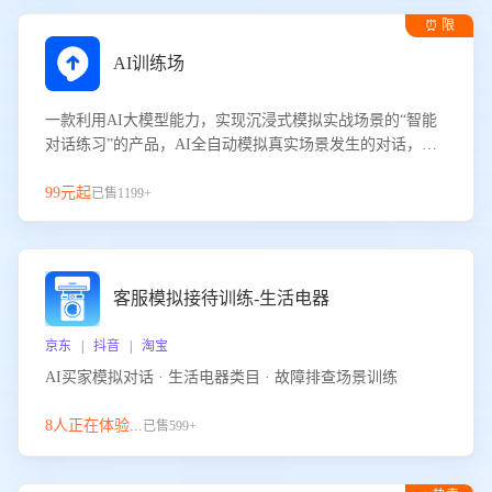
⏰ 限
时试用
AI训练场
一款利用AI大模型能力，实现沉浸式模拟实战场景的“智能
对话练习”的产品，AI全自动模拟真实场景发生的对话，企
业可以帮助员工提升客服接待技巧，持续提升客服团队的销
服能力。
99元起
已售1199+
客服模拟接待训练-生活电器
京东 | 抖音 | 淘宝
AI买家模拟对话 · 生活电器类目 · 故障排查场景训练
8人正在体验...
已售599+