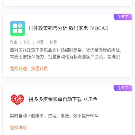
生效中
国补政策销售分析-数码家电-[VOCAI]
淘宝 | 京东 | 抖音 | 快手
面对国补政策下家电品类补贴细则复杂、咨询量激增的挑战，
本应用依托AI能力，批量自动化解析海量客户会话，精准识别
消费者对能以旧换新、补贴额度等政策的关注焦点与购买意
免费开通，按量计费
向，深度洞察决策动因。同时全面评估客服团队政策解读准确
性与响应效率，定位服务薄弱环节，为企业提供数据驱动的策
略优化建议与培训支持，助力提升政策响应速度、客服转化能
生效中
力及销售业绩。
拼多多资金账单自动下载-八爪鱼
实时自动下载账单、整理、发送，效率提升90%
免费试用