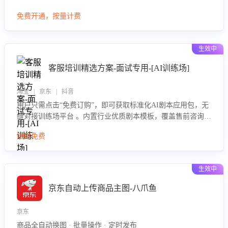
大模型，自动评估客服挽回效果，输出优化策略，助力商家降
免费开通，按量计费
低退款率，提升售后效率。
生效中
客服培训精选方案-面试专用-[AI训练场]
淘宝 | 京东 | 抖音
用户只需点击“免费订购”，即可获取标准化AI剧本应用包，无
缝对接训练场平台 。内置行业优质剧本模板，覆盖售前咨询、
售后处理等全场景，消除复杂部署流程，节省90%的初始化时
限时免费
间，助力企业快速启动智能客服训练
生效中
京东自动上传商品主图-八爪鱼
京东
商品全自动换图 · 批量操作 · 定时发布