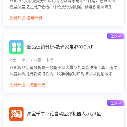
VOC AI 买家流失分析应用专为数码家电企业打造，通过AI大
模型深度挖掘用户会话、评论及行为数据，精准识别高流失风
险客户，并定位流失原因：包括产品质量缺陷、售后响应延
免费开通,按量计费
迟、竞品价格冲击等。系统自动输出可落地的挽回策略，迅速
同步到店铺运营团队。
生效中
赠品促销分析-数码家电-[VOC AI]
淘宝 | 京东 | 抖音 | 快手
VOC赠品促销分析是一款基于AI大模型的智能决策工具，通过
深度解析消费者咨询会话，精准洞察用户对赠品及促销政策的
真实偏好与需求。该应用可识别高吸引力赠品和热门促销诉
免费开通，按量计费
求，帮助企业制定个性化赠品组合策略，优化资源投放并淘汰
低效赠品，在提升成交转化率的同时有效控制成本，实现促销
效果最大化。
生效中
淘宝千牛评论自动回评机器人-八爪鱼