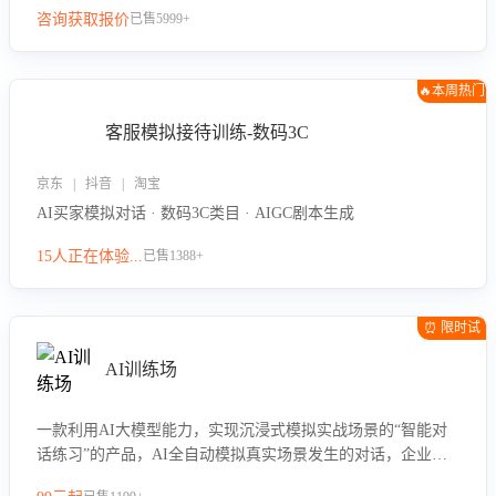
咨询获取报价
已售5999+
🔥本周热门
客服模拟接待训练-数码3C
京东 | 抖音 | 淘宝
AI买家模拟对话 · 数码3C类目 · AIGC剧本生成
15人正在体验...
已售1388+
⏰ 限时试
用
AI训练场
一款利用AI大模型能力，实现沉浸式模拟实战场景的“智能对
话练习”的产品，AI全自动模拟真实场景发生的对话，企业可
以帮助员工提升客服接待技巧，持续提升客服团队的销服能