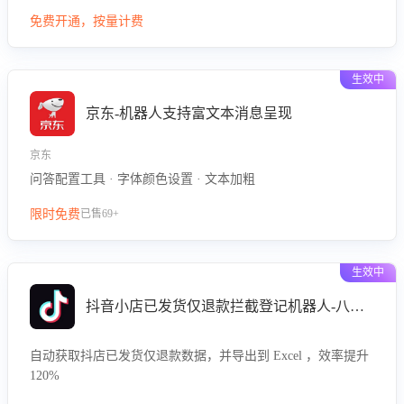
型精准定位客服在不同场景的理解与回应难点，评判解答的有
免费开通，按量计费
效性与完整性，输出针对性改进策略，助力商家快速优化快捷
话术，提升客服接待响应率与服务质量。
生效中
京东-机器人支持富文本消息呈现
京东
问答配置工具 · 字体颜色设置 · 文本加粗
限时免费
已售69+
生效中
抖音小店已发货仅退款拦截登记机器人-八爪鱼
自动获取抖店已发货仅退款数据，并导出到 Excel ，效率提升
120%