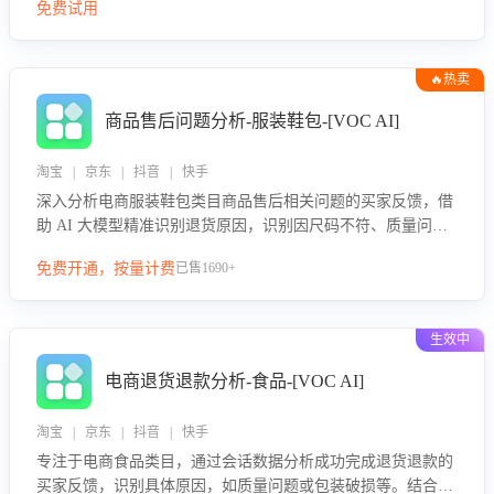
免费试用
🔥热卖
商品售后问题分析-服装鞋包-[VOC AI]
淘宝 | 京东 | 抖音 | 快手
深入分析电商服装鞋包类目商品售后相关问题的买家反馈，借
助 AI 大模型精准识别退货原因，识别因尺码不符、质量问题
等导致的退货原因，给出全方位优化产品与服务的建议，助力
免费开通，按量计费
已售1690+
商家优化产品或服务，实现销售额的显著提升。
生效中
电商退货退款分析-食品-[VOC AI]
淘宝 | 京东 | 抖音 | 快手
专注于电商食品类目，通过会话数据分析成功完成退货退款的
买家反馈，识别具体原因，如质量问题或包装破损等。结合AI