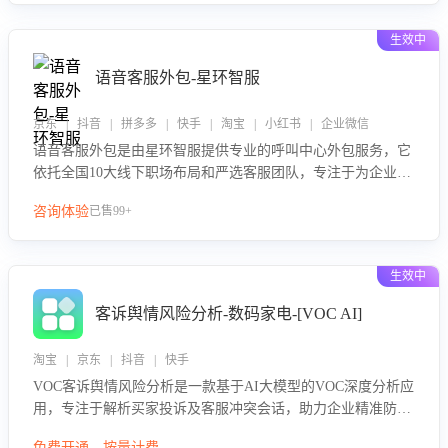
生效中
语音客服外包-星环智服
京东 | 抖音 | 拼多多 | 快手 | 淘宝 | 小红书 | 企业微信
语音客服外包是由星环智服提供专业的呼叫中心外包服务，它
依托全国10大线下职场布局和严选客服团队，专注于为企业提
供高效的语音呼叫解决方案。这项服务旨在通过专业的客服团
咨询体验
已售99+
队和智能工具提升语音客服服务效率和质量，帮助企业实现降
本增效。
生效中
客诉舆情风险分析-数码家电-[VOC AI]
淘宝 | 京东 | 抖音 | 快手
VOC客诉舆情风险分析是一款基于AI大模型的VOC深度分析应
用，专注于解析买家投诉及客服冲突会话，助力企业精准防控
舆情风险。该产品通过智能定位高风险会话、精准判别客户情
免费开通，按量计费