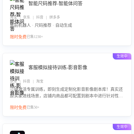
智能尺码推荐-智能体问答
淘宝 | 京东 | 抖音 | 拼多多
售前机器人 · 尺码推荐 · 自动生成
限时免费
已售1230+
生效中
客服模拟接待训练-影音影像
京东 | 抖音 | 淘宝
一键激活专属训练，即刻生成定制化影音影像剧本库！真实还
原买家进线场景，店铺内商品都可配置到剧本中进行针对性训
练，加强商品知识解答能力，提升客服售前转化率。点击 “立
限时免费
已售50+
即开通”，快速获取影音影像类目剧本，一键开启客服培训。
生效中