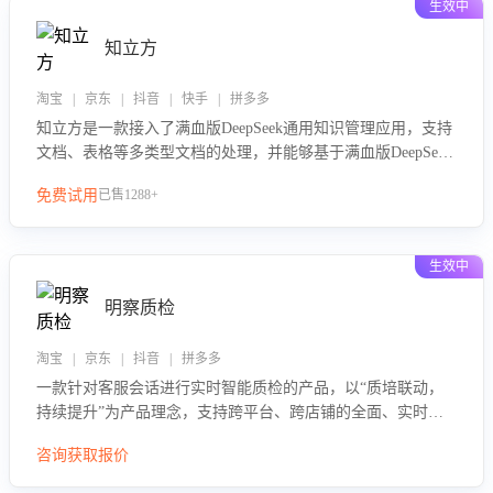
生效中
知立方
淘宝 | 京东 | 抖音 | 快手 | 拼多多
知立方是一款接入了满血版DeepSeek通用知识管理应用，支持
文档、表格等多类型文档的处理，并能够基于满血版DeepSeek
做知识应答。它能够为多种应用场景提供强大的知识支持，帮
免费试用
已售1288+
助用户高效管理和利用知识资源。通过该产品，用户可以轻松
实现文档的上传、分类、检索，提升知识管理的智能化水平。
生效中
明察质检
淘宝 | 京东 | 抖音 | 拼多多
一款针对客服会话进行实时智能质检的产品，以“质培联动，
持续提升”为产品理念，支持跨平台、跨店铺的全面、实时、
智能化质检，并根据质检结果形成质培联动，持续提升客服团
咨询获取报价
队的销服能力。