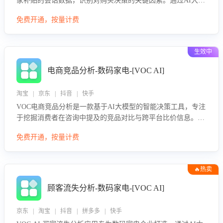
家补贴的会话数据，识别对购买决策的关键因素。通过AI大模
型评估客服在政策宣传、回应及互动中的表现，生成优化策
免费开通，按量计费
略，助力商家利用国补政策提升GMV。
生效中
电商竞品分析-数码家电-[VOC AI]
淘宝 | 京东 | 抖音 | 快手
VOC电商竞品分析是一款基于AI大模型的智能决策工具，专注
于挖掘消费者在咨询中提及的竞品对比与跨平台比价信息。该
应用能够精准识别被频繁对比的竞品品牌、咨询量、商品信
免费开通，按量计费
息，进行多维度交叉对比，并分析消费者的比价行为。通过提
供数据驱动的竞品洞察与差异化策略建议，帮助企业优化营销
话术、突出产品与服务优势，有效提升咨询转化率，避免陷入
🔥热卖
单纯价格竞争，实现精准扬长避短。
顾客流失分析-数码家电-[VOC AI]
京东 | 淘宝 | 抖音 | 拼多多 | 快手