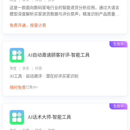
淘宝 | 京东 | 抖音 | 快手
这是一款面向数码家电行业的智能退货分析应用，通过大语言
模型深度解析买家退货数据与评价原声，精准识别产品质量、
描述不符、物流破损等核心退货原因，并输出可落地的改进建
免费开通，按量计费
议，通过挖掘用户痛点驱动产品迭代，从根本上降低退货率，
进而降低因技术差异或服务疏漏导致的退款率。
生效中
AI自动邀请顾客好评-智能工具
淘宝 | 京东 | 抖音
AI工具 · 自动邀评 · 潜在好评买家识别
限时免费
已售99+
生效中
AI话术大师-智能工具