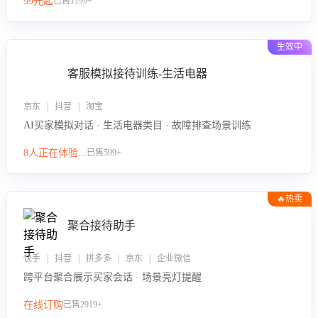
99元起
已售1199+
力。
生效中
客服模拟接待训练-生活电器
京东 | 抖音 | 淘宝
AI买家模拟对话 · 生活电器类目 · 故障排查场景训练
8人正在体验...
已售599+
🔥热卖
聚合接待助手
快手 | 抖音 | 拼多多 | 京东 | 企业微信
跨平台聚合展示买家会话 · 场景亮灯提醒
在线订购
已售2919+