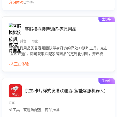
咨询体验
已售889+
生效中
客服模拟接待训练-家具用品
京东 | 抖音 | 淘宝
专为家具用品类目客服团队量身打造的高效AI训练工具。点击
“立即开通”，即可获取适配家居商品的定制化训练，开启模拟
真实客户对话的演练。针对性提升客服在家具用品功能、尺寸
2人正在体验...
参数咨询等高频场景下的专业应对能力。
生效中
京东-卡片样式发送欢迎语-[智能客服机器人]
京东
AI工具 · 欢迎语配置 · 商品推荐