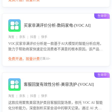
绪、归因争议根源，并客观评估客服应对合理性与成效。系统
可自动生成针对性改进策略，包括沟通话术优化、流程规范及
部门协同建议，从而提升客服团队舆情应对能力，阻断差评扩
生效中
散，维护品牌声誉，实现客户满意度的持续提升。
买家非满评价分析-数码家电-[VOC AI]
淘宝 | 京东 | 抖音 | 快手
VOC买家非满评价分析是一款基于AI大模型的智能分析应用，
致力于帮助商家快速定位消费者不满意的根本原因。该产品可
自动识别非满评价中的关键问题，区别问题是否属于客服原因
免费开通，按量计费
已售10+
或其它部门原因，明确责任归属，提供可落地的改进建议与策
略方向。通过深入挖掘会话内容，商家可针对性优化服务流
程、提升客服质量，并协同相关部门推进体验整改，有效提升
生效中
客户满意度和店铺整体服务质量。
客服回复有效性分析-美容洗护-[VOCAI]
淘宝 | 京东 | 抖音 | 快手
这款应用聚焦美容洗护类目客服回复场景，依托 VOC AI 智能
化分析能力，深度剖析买家会话中的聊天记录。通过 AI 大模