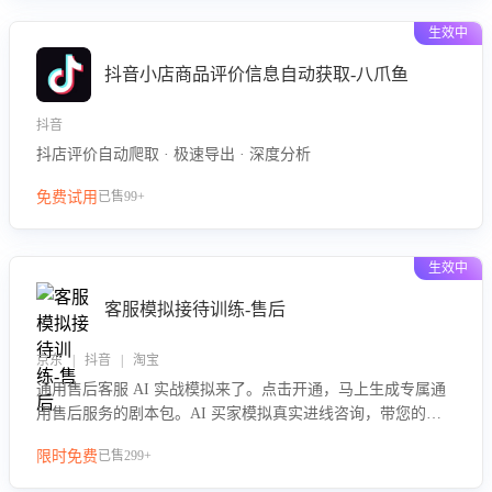
生效中
抖音小店商品评价信息自动获取-八爪鱼
抖音
抖店评价自动爬取 · 极速导出 · 深度分析
免费试用
已售99+
生效中
客服模拟接待训练-售后
京东 | 抖音 | 淘宝
通用售后客服 AI 实战模拟来了。点击开通，马上生成专属通
用售后服务的剧本包。AI 买家模拟真实进线咨询，带您的客
服团队进行沉浸式训练，快速吃透功能咨询等售后场景的应对
限时免费
已售299+
要点，轻松提升服务能力。