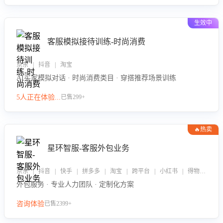
生效中
客服模拟接待训练-时尚消费
京东 | 抖音 | 淘宝
AI买家模拟对话 · 时尚消费类目 · 穿搭推荐场景训练
5人正在体验...
已售299+
🔥热卖
星环智服-客服外包业务
京东 | 抖音 | 快手 | 拼多多 | 淘宝 | 跨平台 | 小红书 | 得物 | 企业微信
外包服务 · 专业人力团队 · 定制化方案
咨询体验
已售2399+