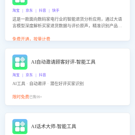
淘宝 | 京东 | 抖音 | 快手
这是一款面向数码家电行业的智能退货分析应用，通过大语
言模型深度解析买家退货数据与评价原声，精准识别产品质
量、描述不符、物流破损等核心退货原因，并输出可落地的
改进建议，通过挖掘用户痛点驱动产品迭代，从根本上降低
免费开通，按量计费
退货率，进而降低因技术差异或服务疏漏导致的退款率。
AI自动邀请顾客好评-智能工具
淘宝 | 京东 | 抖音
AI工具 · 自动邀评 · 潜在好评买家识别
限时免费
已售99+
AI话术大师-智能工具