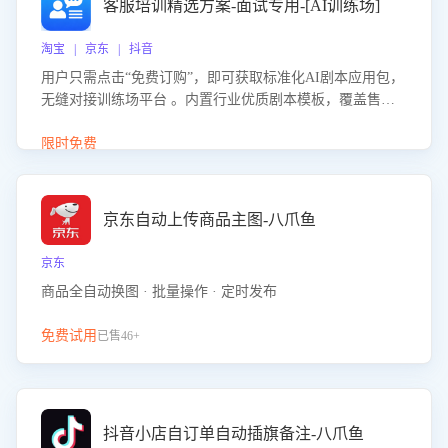
客服培训精选方案-面试专用-[AI训练场]
淘宝 | 京东 | 抖音
用户只需点击“免费订购”，即可获取标准化AI剧本应用包，
无缝对接训练场平台 。内置行业优质剧本模板，覆盖售前
咨询、售后处理等全场景，消除复杂部署流程，节省90%的
初始化时间，助力企业快速启动智能客服训练
限时免费
京东自动上传商品主图-八爪鱼
京东
商品全自动换图 · 批量操作 · 定时发布
免费试用
已售46+
抖音小店自订单自动插旗备注-八爪鱼