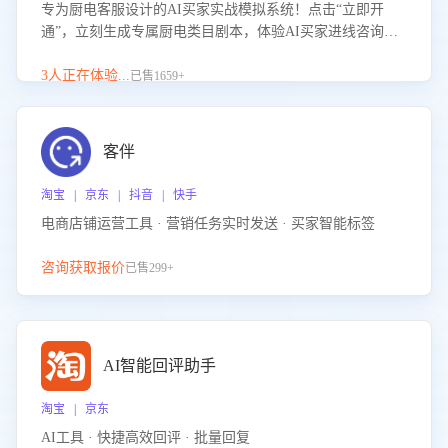
专为厨电客服设计的AI买家实战模拟系统！点击“立即开
通”，立刻生成专属厨电类目剧本，体验AI买家进线咨询真
实场景训练，快速掌握针对家用厨电商品的“功能咨询”等真
实场景应对技巧！
3人正在体验...
已售1659+
客伴
淘宝 | 京东 | 抖音 | 快手
电商店铺运营工具 · 营销任务实时发送 · 买家智能标签
咨询获取报价
已售299+
AI智能回评助手
淘宝 | 京东
AI工具 · 快捷高效回评 · 批量回复