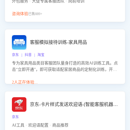
外包服务 · 大促专属客服团队 · 岗前培训
咨询体验
已售889+
客服模拟接待训练-家具用品
京东 | 抖音 | 淘宝
专为家具用品类目客服团队量身打造的高效AI训练工具。点
击“立即开通”，即可获取适配家居商品的定制化训练，开启
模拟真实客户对话的演练。针对性提升客服在家具用品功
能、尺寸参数咨询等高频场景下的专业应对能力。
2人正在体验...
京东-卡片样式发送欢迎语-[智能客服机器人]
京东
AI工具 · 欢迎语配置 · 商品推荐