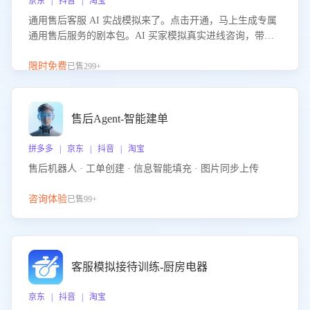
京东 | 抖音 | 淘宝
通用售后客服 AI 实战模拟来了。点击开通，马上生成专属
通用售后服务的剧本包。AI 买家模拟真实进线咨询，带您
的客服团队进行沉浸式训练，快速吃透功能咨询等售后场景
的应对要点，轻松提升服务能力。
限时免费
已售299+
售后Agent-智能建单
拼多多 | 京东 | 抖音 | 淘宝
售后机器人 · 工单创建 · 信息智能填充 · 图片同步上传
咨询体验
已售99+
客服模拟接待训练-厨房电器
京东 | 抖音 | 淘宝