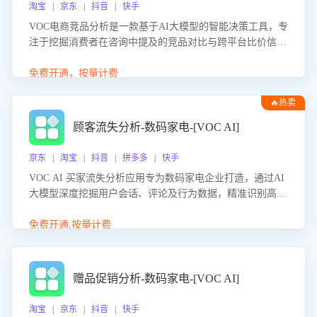
淘宝 | 京东 | 抖音 | 快手
VOC电商竞品分析是一款基于AI大模型的智能决策工具，专
注于挖掘消费者在咨询中提及的竞品对比与跨平台比价信
息。该应用能够精准识别被频繁对比的竞品品牌、咨询量、
商品信息，进行多维度交叉对比，并分析消费者的比价行
免费开通，按量计费
为。通过提供数据驱动的竞品洞察与差异化策略建议，帮助
🔥热卖
企业优化营销话术、突出产品与服务优势，有效提升咨询转
化率，避免陷入单纯价格竞争，实现精准扬长避短。
顾客流失分析-数码家电-[VOC AI]
京东 | 淘宝 | 抖音 | 拼多多 | 快手
VOC AI 买家流失分析应用专为数码家电企业打造，通过AI
大模型深度挖掘用户会话、评论及行为数据，精准识别高流
失风险客户，并定位流失原因：包括产品质量缺陷、售后响
应延迟、竞品价格冲击等。系统自动输出可落地的挽回策
免费开通,按量计费
略，迅速同步到店铺运营团队。
赠品促销分析-数码家电-[VOC AI]
淘宝 | 京东 | 抖音 | 快手