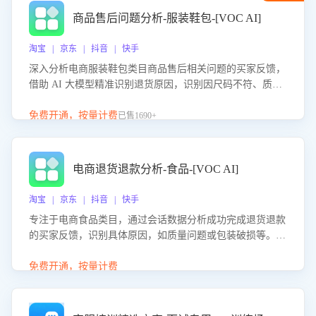
商品售后问题分析-服装鞋包-[VOC AI]
淘宝 | 京东 | 抖音 | 快手
深入分析电商服装鞋包类目商品售后相关问题的买家反馈，
借助 AI 大模型精准识别退货原因，识别因尺码不符、质量
问题等导致的退货原因，给出全方位优化产品与服务的建
议，助力商家优化产品或服务，实现销售额的显著提升。
免费开通，按量计费
已售1690+
电商退货退款分析-食品-[VOC AI]
淘宝 | 京东 | 抖音 | 快手
专注于电商食品类目，通过会话数据分析成功完成退货退款
的买家反馈，识别具体原因，如质量问题或包装破损等。结
合AI大模型，自动评估客服挽回效果，输出优化策略，助力
商家降低退款率，提升售后效率。
免费开通，按量计费