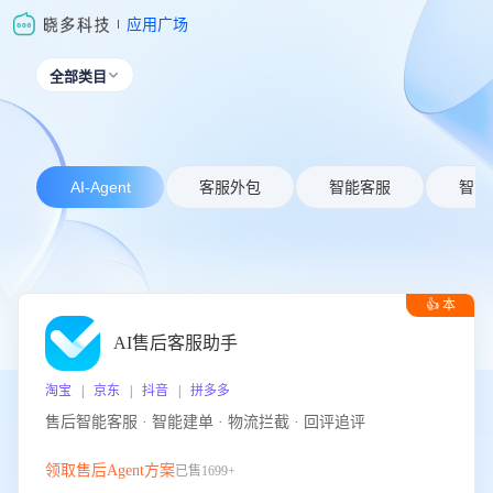
应用广场
全部类目

AI-Agent
客服外包
智能客服
智能
👍 本
周推荐
AI售后客服助手
淘宝 | 京东 | 抖音 | 拼多多
售后智能客服 · 智能建单 · 物流拦截 · 回评追评
领取售后Agent方案
已售1699+