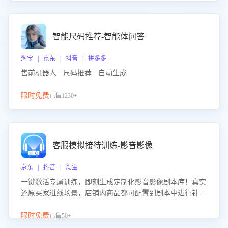
智能尺码推荐-智能体问答
淘宝 | 京东 | 抖音 | 拼多多
售前机器人 · 尺码推荐 · 自动生成
限时免费
已售1230+
客服模拟接待训练-影音影像
京东 | 抖音 | 淘宝
一键激活专属训练，即刻生成定制化影音影像剧本库！真实
还原买家进线场景，店铺内商品都可配置到剧本中进行针对
性训练，加强商品知识解答能力，提升客服售前转化率。点
击 “立即开通”，快速获取影音影像类目剧本，一键开启客服
限时免费
已售50+
培训。