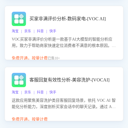
成效。系统可自动生成针对性改进策略，包括沟通话术优
化、流程规范及部门协同建议，从而提升客服团队舆情应对
能力，阻断差评扩散，维护品牌声誉，实现客户满意度的持
买家非满评价分析-数码家电-[VOC AI]
续提升。
淘宝 | 京东 | 抖音 | 快手
VOC买家非满评价分析是一款基于AI大模型的智能分析应
用，致力于帮助商家快速定位消费者不满意的根本原因。该
产品可自动识别非满评价中的关键问题，区别问题是否属于
客服原因或其它部门原因，明确责任归属，提供可落地的改
免费开通，按量计费
已售10+
进建议与策略方向。通过深入挖掘会话内容，商家可针对性
优化服务流程、提升客服质量，并协同相关部门推进体验整
改，有效提升客户满意度和店铺整体服务质量。
客服回复有效性分析-美容洗护-[VOCAI]
淘宝 | 京东 | 抖音 | 快手
这款应用聚焦美容洗护类目客服回复场景，依托 VOC AI 智
能化分析能力，深度剖析买家会话中的聊天记录。通过 AI
大模型精准定位客服在不同场景的理解与回应难点，评判解
答的有效性与完整性，输出针对性改进策略，助力商家快速
免费开通，按量计费
优化快捷话术，提升客服接待响应率与服务质量。