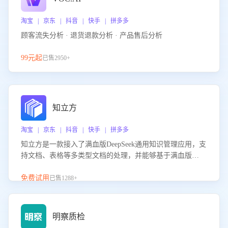
淘宝 | 京东 | 抖音 | 快手 | 拼多多
顾客流失分析 · 退货退款分析 · 产品售后分析
99元起
已售2950+
知立方
淘宝 | 京东 | 抖音 | 快手 | 拼多多
知立方是一款接入了满血版DeepSeek通用知识管理应用，支
持文档、表格等多类型文档的处理，并能够基于满血版
DeepSeek做知识应答。它能够为多种应用场景提供强大的知
识支持，帮助用户高效管理和利用知识资源。通过该产品，
免费试用
已售1288+
用户可以轻松实现文档的上传、分类、检索，提升知识管理
的智能化水平。
明察质检