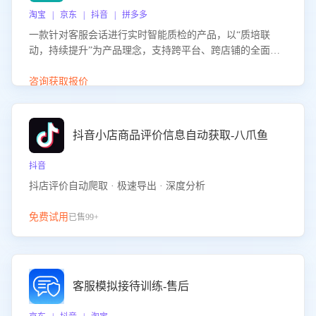
淘宝 | 京东 | 抖音 | 拼多多
一款针对客服会话进行实时智能质检的产品，以“质培联
动，持续提升”为产品理念，支持跨平台、跨店铺的全面、
实时、智能化质检，并根据质检结果形成质培联动，持续提
升客服团队的销服能力。
咨询获取报价
抖音小店商品评价信息自动获取-八爪鱼
抖音
抖店评价自动爬取 · 极速导出 · 深度分析
免费试用
已售99+
客服模拟接待训练-售后