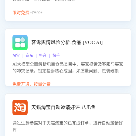
限时免费
已售99+
客诉舆情风险分析-食品-[VOC AI]
淘宝 | 京东 | 抖音 | 快手
AI大模型全面解析电商食品类目中，买家投诉及客服与买家
的冲突记录，锁定投诉核心成因，如质量问题、包装破损
等。同时，评估客服处理效果，生成优化策略，助力商家前
置差评防控，提升客户满意度。
免费开通，按量计费
天猫淘宝自动邀请好评-八爪鱼
通过生意参谋对于天猫淘宝的已完成订单，进行自动邀请好
评