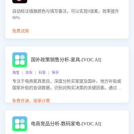
自动标注插旗颜色与填写备注，可以实现0误差，效率提升
90%
免费试用
国补政策销售分析-家具-[VOC AI]
淘宝 | 京东 | 抖音 | 快手
专注于电商家具类目，深度分析买家提及国补、地方补贴或
国家补贴的会话数据，识别对购买决策的关键因素。通过AI
大模型评估客服在政策宣传、回应及互动中的表现，生成优
化策略，助力商家利用国补政策提升GMV。
免费开通，按量计费
电商竞品分析-数码家电-[VOC AI]