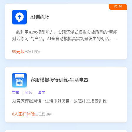
⏰ 限
时试用
AI训练场
一款利用AI大模型能力，实现沉浸式模拟实战场景的“智能
对话练习”的产品，AI全自动模拟真实场景发生的对话，企
业可以帮助员工提升客服接待技巧，持续提升客服团队的销
服能力。
99元起
已售1199+
客服模拟接待训练-生活电器
京东 | 抖音 | 淘宝
AI买家模拟对话 · 生活电器类目 · 故障排查场景训练
8人正在体验...
已售599+