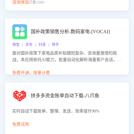
咨询体验
已售1500+
国补政策销售分析-数码家电-[VOCAI]
淘宝 | 京东 | 抖音 | 快手
面对国补政策下家电品类补贴细则复杂、咨询量激增的挑
战，本应用依托AI能力，批量自动化解析海量客户会话，精
准识别消费者对能以旧换新、补贴额度等政策的关注焦点与
购买意向，深度洞察决策动因。同时全面评估客服团队政策
免费开通，按量计费
解读准确性与响应效率，定位服务薄弱环节，为企业提供数
据驱动的策略优化建议与培训支持，助力提升政策响应速
度、客服转化能力及销售业绩。
拼多多资金账单自动下载-八爪鱼
实时自动下载账单、整理、发送，效率提升90%
免费试用