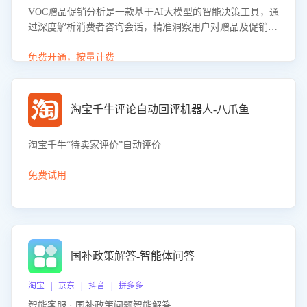
VOC赠品促销分析是一款基于AI大模型的智能决策工具，通
过深度解析消费者咨询会话，精准洞察用户对赠品及促销政
策的真实偏好与需求。该应用可识别高吸引力赠品和热门促
销诉求，帮助企业制定个性化赠品组合策略，优化资源投放
免费开通，按量计费
并淘汰低效赠品，在提升成交转化率的同时有效控制成本，
实现促销效果最大化。
淘宝千牛评论自动回评机器人-八爪鱼
淘宝千牛“待卖家评价”自动评价
免费试用
国补政策解答-智能体问答
淘宝 | 京东 | 抖音 | 拼多多
智能客服 · 国补政策问题智能解答