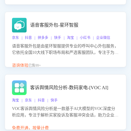
语音客服外包-星环智服
京东 | 抖音 | 拼多多 | 快手 | 淘宝 | 小红书 | 企业微信
语音客服外包是由星环智服提供专业的呼叫中心外包服务，
它依托全国10大线下职场布局和严选客服团队，专注于为企
业提供高效的语音呼叫解决方案。这项服务旨在通过专业的
客服团队和智能工具提升语音客服服务效率和质量，帮助企
咨询体验
已售99+
业实现降本增效。
客诉舆情风险分析-数码家电-[VOC AI]
淘宝 | 京东 | 抖音 | 快手
VOC客诉舆情风险分析是一款基于AI大模型的VOC深度分
析应用，专注于解析买家投诉及客服冲突会话，助力企业精
准防控舆情风险。该产品通过智能定位高风险会话、精准判
别客户情绪、归因争议根源，并客观评估客服应对合理性与
免费开通，按量计费