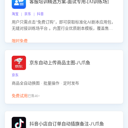
客服培训精选方案-面试专用-[AI训练场]
淘宝 | 京东 | 抖音
用户只需点击“免费订购”，即可获取标准化AI剧本应用包，
无缝对接训练场平台 。内置行业优质剧本模板，覆盖售前
咨询、售后处理等全场景，消除复杂部署流程，节省90%的
初始化时间，助力企业快速启动智能客服训练
限时免费
京东自动上传商品主图-八爪鱼
京东
商品全自动换图 · 批量操作 · 定时发布
免费试用
已售46+
抖音小店自订单自动插旗备注-八爪鱼