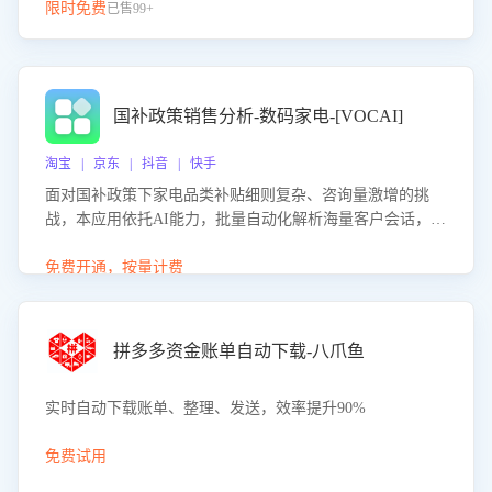
限时免费
已售99+
国补政策销售分析-数码家电-[VOCAI]
淘宝 | 京东 | 抖音 | 快手
面对国补政策下家电品类补贴细则复杂、咨询量激增的挑
战，本应用依托AI能力，批量自动化解析海量客户会话，精
准识别消费者对能以旧换新、补贴额度等政策的关注焦点与
购买意向，深度洞察决策动因。同时全面评估客服团队政策
免费开通，按量计费
解读准确性与响应效率，定位服务薄弱环节，为企业提供数
据驱动的策略优化建议与培训支持，助力提升政策响应速
度、客服转化能力及销售业绩。
拼多多资金账单自动下载-八爪鱼
实时自动下载账单、整理、发送，效率提升90%
免费试用