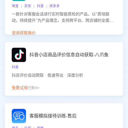
淘宝 | 京东 | 抖音 | 拼多多
一款针对客服会话进行实时智能质检的产品，以“质培联
动，持续提升”为产品理念，支持跨平台、跨店铺的全面、
实时、智能化质检，并根据质检结果形成质培联动，持续提
升客服团队的销服能力。
咨询获取报价
抖音小店商品评价信息自动获取-八爪鱼
抖音
抖店评价自动爬取 · 极速导出 · 深度分析
免费试用
已售99+
客服模拟接待训练-售后