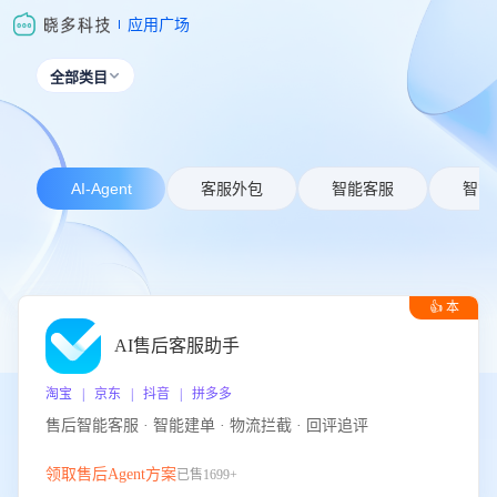
应用广场
全部类目

AI-Agent
客服外包
智能客服
智能
👍 本
周推荐
AI售后客服助手
淘宝 | 京东 | 抖音 | 拼多多
售后智能客服 · 智能建单 · 物流拦截 · 回评追评
领取售后Agent方案
已售1699+