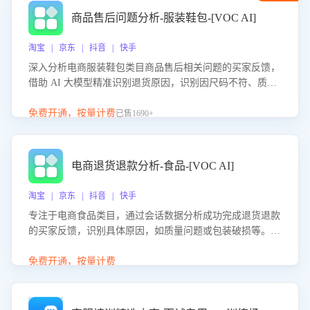
商品售后问题分析-服装鞋包-[VOC AI]
淘宝 | 京东 | 抖音 | 快手
深入分析电商服装鞋包类目商品售后相关问题的买家反馈，
借助 AI 大模型精准识别退货原因，识别因尺码不符、质量
问题等导致的退货原因，给出全方位优化产品与服务的建
议，助力商家优化产品或服务，实现销售额的显著提升。
免费开通，按量计费
已售1690+
电商退货退款分析-食品-[VOC AI]
淘宝 | 京东 | 抖音 | 快手
专注于电商食品类目，通过会话数据分析成功完成退货退款
的买家反馈，识别具体原因，如质量问题或包装破损等。结
合AI大模型，自动评估客服挽回效果，输出优化策略，助力
商家降低退款率，提升售后效率。
免费开通，按量计费