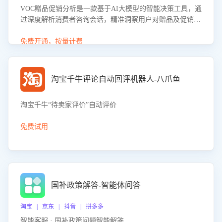
VOC赠品促销分析是一款基于AI大模型的智能决策工具，通
过深度解析消费者咨询会话，精准洞察用户对赠品及促销政
策的真实偏好与需求。该应用可识别高吸引力赠品和热门促
销诉求，帮助企业制定个性化赠品组合策略，优化资源投放
免费开通，按量计费
并淘汰低效赠品，在提升成交转化率的同时有效控制成本，
实现促销效果最大化。
淘宝千牛评论自动回评机器人-八爪鱼
淘宝千牛“待卖家评价”自动评价
免费试用
国补政策解答-智能体问答
淘宝 | 京东 | 抖音 | 拼多多
智能客服 · 国补政策问题智能解答