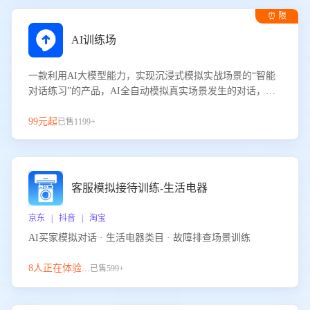
⏰ 限
时试用
AI训练场
一款利用AI大模型能力，实现沉浸式模拟实战场景的“智能
对话练习”的产品，AI全自动模拟真实场景发生的对话，企
业可以帮助员工提升客服接待技巧，持续提升客服团队的销
服能力。
99元起
已售1199+
客服模拟接待训练-生活电器
京东 | 抖音 | 淘宝
AI买家模拟对话 · 生活电器类目 · 故障排查场景训练
8人正在体验...
已售599+