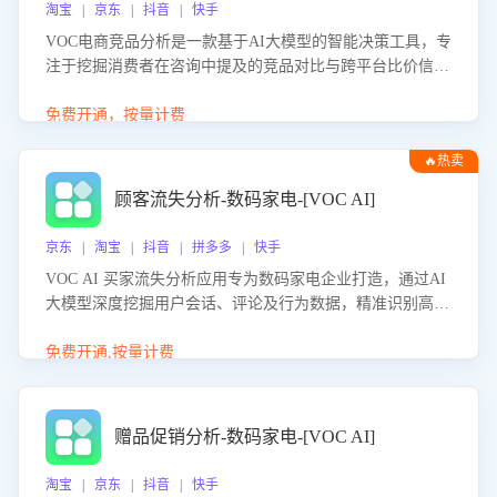
淘宝 | 京东 | 抖音 | 快手
VOC电商竞品分析是一款基于AI大模型的智能决策工具，专
注于挖掘消费者在咨询中提及的竞品对比与跨平台比价信
息。该应用能够精准识别被频繁对比的竞品品牌、咨询量、
商品信息，进行多维度交叉对比，并分析消费者的比价行
免费开通，按量计费
为。通过提供数据驱动的竞品洞察与差异化策略建议，帮助
🔥热卖
企业优化营销话术、突出产品与服务优势，有效提升咨询转
化率，避免陷入单纯价格竞争，实现精准扬长避短。
顾客流失分析-数码家电-[VOC AI]
京东 | 淘宝 | 抖音 | 拼多多 | 快手
VOC AI 买家流失分析应用专为数码家电企业打造，通过AI
大模型深度挖掘用户会话、评论及行为数据，精准识别高流
失风险客户，并定位流失原因：包括产品质量缺陷、售后响
应延迟、竞品价格冲击等。系统自动输出可落地的挽回策
免费开通,按量计费
略，迅速同步到店铺运营团队。
赠品促销分析-数码家电-[VOC AI]
淘宝 | 京东 | 抖音 | 快手