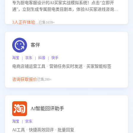
专为厨电客服设计的AI买家实战模拟系统！点击“立即开
通”，立刻生成专属厨电类目剧本，体验AI买家进线咨询真
实场景训练，快速掌握针对家用厨电商品的“功能咨询”等真
实场景应对技巧！
3人正在体验...
已售1659+
客伴
淘宝 | 京东 | 抖音 | 快手
电商店铺运营工具 · 营销任务实时发送 · 买家智能标签
咨询获取报价
已售299+
AI智能回评助手
淘宝 | 京东
AI工具 · 快捷高效回评 · 批量回复