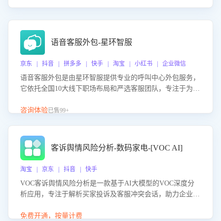
语音客服外包-星环智服
京东 | 抖音 | 拼多多 | 快手 | 淘宝 | 小红书 | 企业微信
语音客服外包是由星环智服提供专业的呼叫中心外包服务，
它依托全国10大线下职场布局和严选客服团队，专注于为企
业提供高效的语音呼叫解决方案。这项服务旨在通过专业的
客服团队和智能工具提升语音客服服务效率和质量，帮助企
咨询体验
已售99+
业实现降本增效。
客诉舆情风险分析-数码家电-[VOC AI]
淘宝 | 京东 | 抖音 | 快手
VOC客诉舆情风险分析是一款基于AI大模型的VOC深度分
析应用，专注于解析买家投诉及客服冲突会话，助力企业精
准防控舆情风险。该产品通过智能定位高风险会话、精准判
别客户情绪、归因争议根源，并客观评估客服应对合理性与
免费开通，按量计费