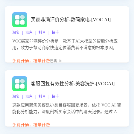
成效。系统可自动生成针对性改进策略，包括沟通话术优
化、流程规范及部门协同建议，从而提升客服团队舆情应对
能力，阻断差评扩散，维护品牌声誉，实现客户满意度的持
买家非满评价分析-数码家电-[VOC AI]
续提升。
淘宝 | 京东 | 抖音 | 快手
VOC买家非满评价分析是一款基于AI大模型的智能分析应
用，致力于帮助商家快速定位消费者不满意的根本原因。该
产品可自动识别非满评价中的关键问题，区别问题是否属于
客服原因或其它部门原因，明确责任归属，提供可落地的改
免费开通，按量计费
已售10+
进建议与策略方向。通过深入挖掘会话内容，商家可针对性
优化服务流程、提升客服质量，并协同相关部门推进体验整
改，有效提升客户满意度和店铺整体服务质量。
客服回复有效性分析-美容洗护-[VOCAI]
淘宝 | 京东 | 抖音 | 快手
这款应用聚焦美容洗护类目客服回复场景，依托 VOC AI 智
能化分析能力，深度剖析买家会话中的聊天记录。通过 AI
大模型精准定位客服在不同场景的理解与回应难点，评判解
答的有效性与完整性，输出针对性改进策略，助力商家快速
免费开通，按量计费
优化快捷话术，提升客服接待响应率与服务质量。