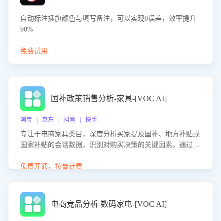
自动标注插旗颜色与填写备注，可以实现0误差，效率提升
90%
免费试用
国补政策销售分析-家具-[VOC AI]
淘宝 | 京东 | 抖音 | 快手
专注于电商家具类目，深度分析买家提及国补、地方补贴或
国家补贴的会话数据，识别对购买决策的关键因素。通过AI
大模型评估客服在政策宣传、回应及互动中的表现，生成优
化策略，助力商家利用国补政策提升GMV。
免费开通，按量计费
电商竞品分析-数码家电-[VOC AI]