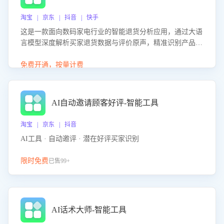
淘宝 | 京东 | 抖音 | 快手
这是一款面向数码家电行业的智能退货分析应用，通过大语
言模型深度解析买家退货数据与评价原声，精准识别产品质
量、描述不符、物流破损等核心退货原因，并输出可落地的
改进建议，通过挖掘用户痛点驱动产品迭代，从根本上降低
免费开通，按量计费
退货率，进而降低因技术差异或服务疏漏导致的退款率。
AI自动邀请顾客好评-智能工具
淘宝 | 京东 | 抖音
AI工具 · 自动邀评 · 潜在好评买家识别
限时免费
已售99+
AI话术大师-智能工具