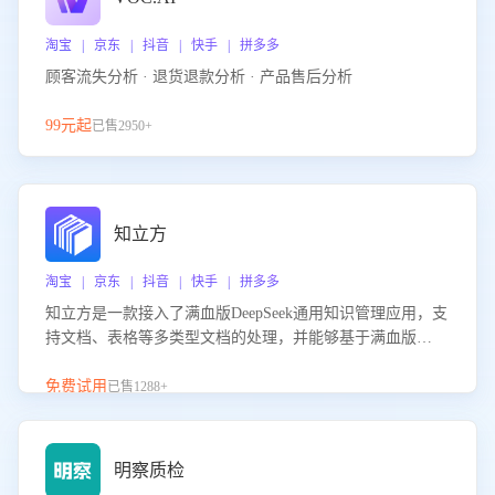
淘宝 | 京东 | 抖音 | 快手 | 拼多多
顾客流失分析 · 退货退款分析 · 产品售后分析
99元起
已售2950+
知立方
淘宝 | 京东 | 抖音 | 快手 | 拼多多
知立方是一款接入了满血版DeepSeek通用知识管理应用，支
持文档、表格等多类型文档的处理，并能够基于满血版
DeepSeek做知识应答。它能够为多种应用场景提供强大的知
识支持，帮助用户高效管理和利用知识资源。通过该产品，
免费试用
已售1288+
用户可以轻松实现文档的上传、分类、检索，提升知识管理
的智能化水平。
明察质检