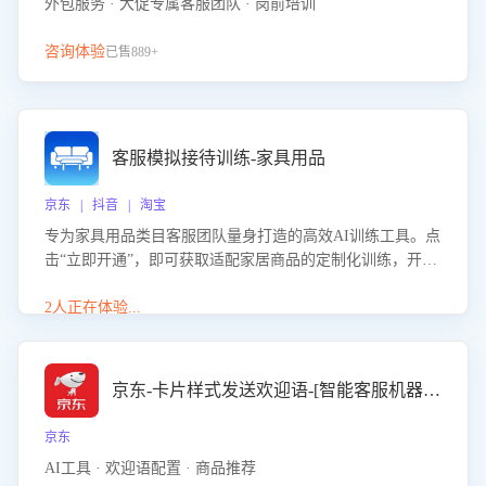
外包服务 · 大促专属客服团队 · 岗前培训
咨询体验
已售889+
客服模拟接待训练-家具用品
京东 | 抖音 | 淘宝
专为家具用品类目客服团队量身打造的高效AI训练工具。点
击“立即开通”，即可获取适配家居商品的定制化训练，开启
模拟真实客户对话的演练。针对性提升客服在家具用品功
能、尺寸参数咨询等高频场景下的专业应对能力。
2人正在体验...
京东-卡片样式发送欢迎语-[智能客服机器人]
京东
AI工具 · 欢迎语配置 · 商品推荐