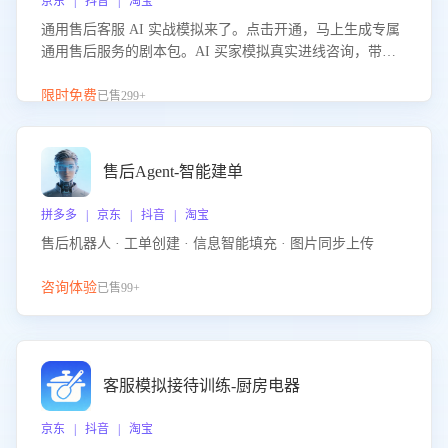
京东 | 抖音 | 淘宝
通用售后客服 AI 实战模拟来了。点击开通，马上生成专属
通用售后服务的剧本包。AI 买家模拟真实进线咨询，带您
的客服团队进行沉浸式训练，快速吃透功能咨询等售后场景
的应对要点，轻松提升服务能力。
限时免费
已售299+
售后Agent-智能建单
拼多多 | 京东 | 抖音 | 淘宝
售后机器人 · 工单创建 · 信息智能填充 · 图片同步上传
咨询体验
已售99+
客服模拟接待训练-厨房电器
京东 | 抖音 | 淘宝