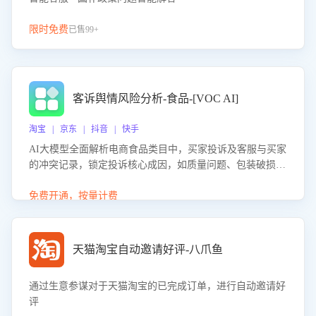
限时免费
已售99+
客诉舆情风险分析-食品-[VOC AI]
淘宝 | 京东 | 抖音 | 快手
AI大模型全面解析电商食品类目中，买家投诉及客服与买家
的冲突记录，锁定投诉核心成因，如质量问题、包装破损
等。同时，评估客服处理效果，生成优化策略，助力商家前
置差评防控，提升客户满意度。
免费开通，按量计费
天猫淘宝自动邀请好评-八爪鱼
通过生意参谋对于天猫淘宝的已完成订单，进行自动邀请好
评