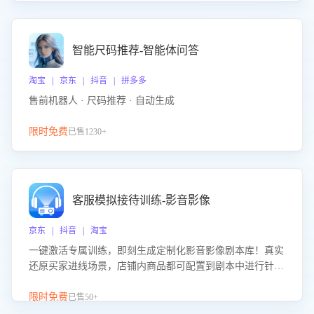
智能尺码推荐-智能体问答
淘宝 | 京东 | 抖音 | 拼多多
售前机器人 · 尺码推荐 · 自动生成
限时免费
已售1230+
客服模拟接待训练-影音影像
京东 | 抖音 | 淘宝
一键激活专属训练，即刻生成定制化影音影像剧本库！真实
还原买家进线场景，店铺内商品都可配置到剧本中进行针对
性训练，加强商品知识解答能力，提升客服售前转化率。点
击 “立即开通”，快速获取影音影像类目剧本，一键开启客服
限时免费
已售50+
培训。