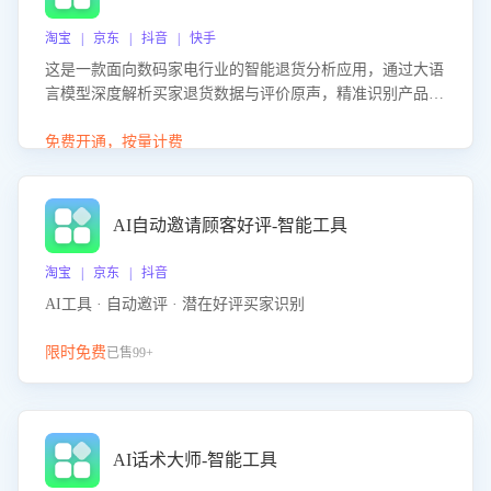
淘宝 | 京东 | 抖音 | 快手
这是一款面向数码家电行业的智能退货分析应用，通过大语
言模型深度解析买家退货数据与评价原声，精准识别产品质
量、描述不符、物流破损等核心退货原因，并输出可落地的
改进建议，通过挖掘用户痛点驱动产品迭代，从根本上降低
免费开通，按量计费
退货率，进而降低因技术差异或服务疏漏导致的退款率。
AI自动邀请顾客好评-智能工具
淘宝 | 京东 | 抖音
AI工具 · 自动邀评 · 潜在好评买家识别
限时免费
已售99+
AI话术大师-智能工具