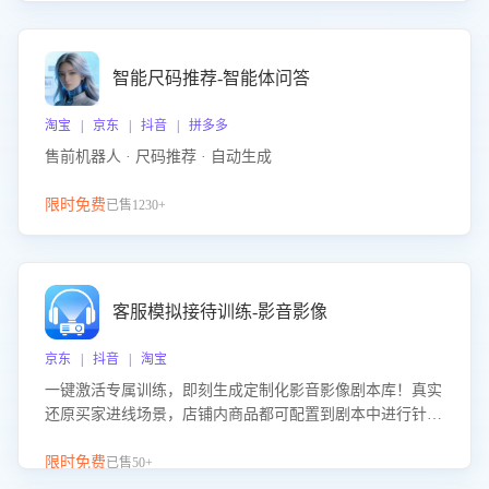
智能尺码推荐-智能体问答
淘宝 | 京东 | 抖音 | 拼多多
售前机器人 · 尺码推荐 · 自动生成
限时免费
已售1230+
客服模拟接待训练-影音影像
京东 | 抖音 | 淘宝
一键激活专属训练，即刻生成定制化影音影像剧本库！真实
还原买家进线场景，店铺内商品都可配置到剧本中进行针对
性训练，加强商品知识解答能力，提升客服售前转化率。点
击 “立即开通”，快速获取影音影像类目剧本，一键开启客服
限时免费
已售50+
培训。