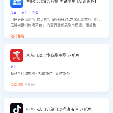
客服培训精选方案-面试专用-[AI训练场]
淘宝 | 京东 | 抖音
用户只需点击“免费订购”，即可获取标准化AI剧本应用包，
无缝对接训练场平台 。内置行业优质剧本模板，覆盖售前
咨询、售后处理等全场景，消除复杂部署流程，节省90%的
初始化时间，助力企业快速启动智能客服训练
限时免费
京东自动上传商品主图-八爪鱼
京东
商品全自动换图 · 批量操作 · 定时发布
免费试用
已售46+
抖音小店自订单自动插旗备注-八爪鱼