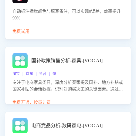
自动标注插旗颜色与填写备注，可以实现0误差，效率提升
90%
免费试用
国补政策销售分析-家具-[VOC AI]
淘宝 | 京东 | 抖音 | 快手
专注于电商家具类目，深度分析买家提及国补、地方补贴或
国家补贴的会话数据，识别对购买决策的关键因素。通过AI
大模型评估客服在政策宣传、回应及互动中的表现，生成优
化策略，助力商家利用国补政策提升GMV。
免费开通，按量计费
电商竞品分析-数码家电-[VOC AI]