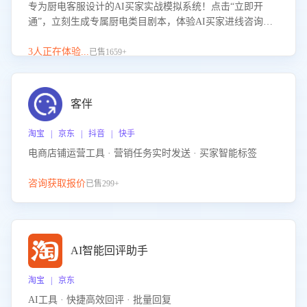
专为厨电客服设计的AI买家实战模拟系统！点击“立即开
通”，立刻生成专属厨电类目剧本，体验AI买家进线咨询真
实场景训练，快速掌握针对家用厨电商品的“功能咨询”等真
实场景应对技巧！
3人正在体验...
已售1659+
客伴
淘宝 | 京东 | 抖音 | 快手
电商店铺运营工具 · 营销任务实时发送 · 买家智能标签
咨询获取报价
已售299+
AI智能回评助手
淘宝 | 京东
AI工具 · 快捷高效回评 · 批量回复