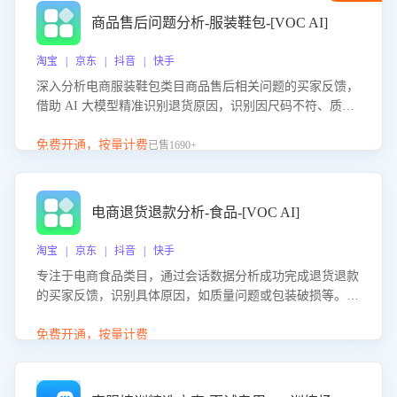
商品售后问题分析-服装鞋包-[VOC AI]
淘宝 | 京东 | 抖音 | 快手
深入分析电商服装鞋包类目商品售后相关问题的买家反馈，
借助 AI 大模型精准识别退货原因，识别因尺码不符、质量
问题等导致的退货原因，给出全方位优化产品与服务的建
议，助力商家优化产品或服务，实现销售额的显著提升。
免费开通，按量计费
已售1690+
电商退货退款分析-食品-[VOC AI]
淘宝 | 京东 | 抖音 | 快手
专注于电商食品类目，通过会话数据分析成功完成退货退款
的买家反馈，识别具体原因，如质量问题或包装破损等。结
合AI大模型，自动评估客服挽回效果，输出优化策略，助力
商家降低退款率，提升售后效率。
免费开通，按量计费