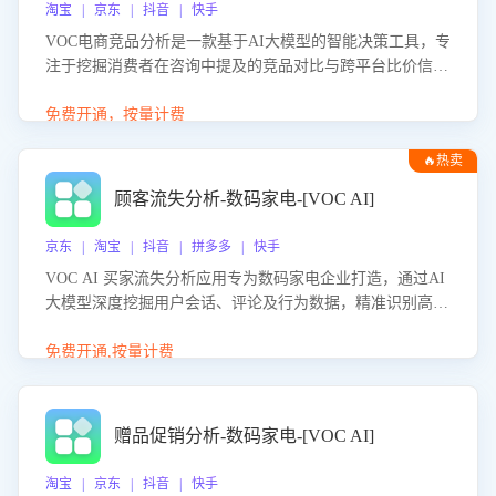
淘宝 | 京东 | 抖音 | 快手
VOC电商竞品分析是一款基于AI大模型的智能决策工具，专
注于挖掘消费者在咨询中提及的竞品对比与跨平台比价信
息。该应用能够精准识别被频繁对比的竞品品牌、咨询量、
商品信息，进行多维度交叉对比，并分析消费者的比价行
免费开通，按量计费
为。通过提供数据驱动的竞品洞察与差异化策略建议，帮助
🔥热卖
企业优化营销话术、突出产品与服务优势，有效提升咨询转
化率，避免陷入单纯价格竞争，实现精准扬长避短。
顾客流失分析-数码家电-[VOC AI]
京东 | 淘宝 | 抖音 | 拼多多 | 快手
VOC AI 买家流失分析应用专为数码家电企业打造，通过AI
大模型深度挖掘用户会话、评论及行为数据，精准识别高流
失风险客户，并定位流失原因：包括产品质量缺陷、售后响
应延迟、竞品价格冲击等。系统自动输出可落地的挽回策
免费开通,按量计费
略，迅速同步到店铺运营团队。
赠品促销分析-数码家电-[VOC AI]
淘宝 | 京东 | 抖音 | 快手