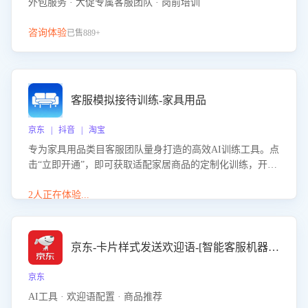
外包服务 · 大促专属客服团队 · 岗前培训
咨询体验
已售889+
客服模拟接待训练-家具用品
京东 | 抖音 | 淘宝
专为家具用品类目客服团队量身打造的高效AI训练工具。点
击“立即开通”，即可获取适配家居商品的定制化训练，开启
模拟真实客户对话的演练。针对性提升客服在家具用品功
能、尺寸参数咨询等高频场景下的专业应对能力。
2人正在体验...
京东-卡片样式发送欢迎语-[智能客服机器人]
京东
AI工具 · 欢迎语配置 · 商品推荐