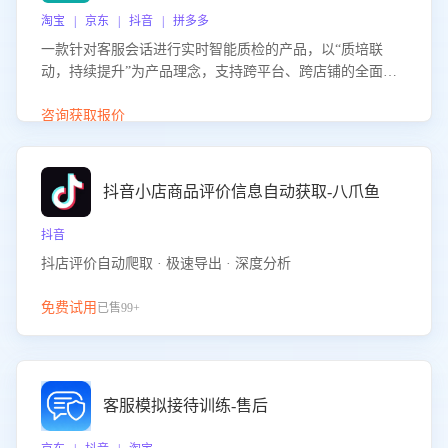
淘宝 | 京东 | 抖音 | 拼多多
一款针对客服会话进行实时智能质检的产品，以“质培联
动，持续提升”为产品理念，支持跨平台、跨店铺的全面、
实时、智能化质检，并根据质检结果形成质培联动，持续提
升客服团队的销服能力。
咨询获取报价
抖音小店商品评价信息自动获取-八爪鱼
抖音
抖店评价自动爬取 · 极速导出 · 深度分析
免费试用
已售99+
客服模拟接待训练-售后