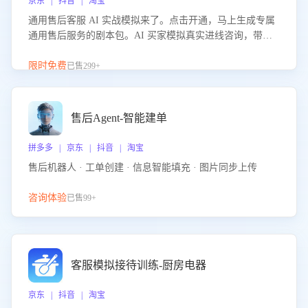
京东 | 抖音 | 淘宝
通用售后客服 AI 实战模拟来了。点击开通，马上生成专属
通用售后服务的剧本包。AI 买家模拟真实进线咨询，带您
的客服团队进行沉浸式训练，快速吃透功能咨询等售后场景
的应对要点，轻松提升服务能力。
限时免费
已售299+
售后Agent-智能建单
拼多多 | 京东 | 抖音 | 淘宝
售后机器人 · 工单创建 · 信息智能填充 · 图片同步上传
咨询体验
已售99+
客服模拟接待训练-厨房电器
京东 | 抖音 | 淘宝