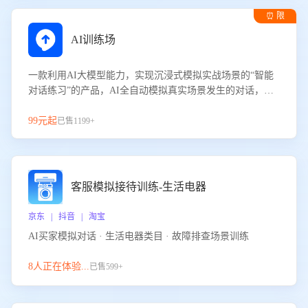
⏰ 限
时试用
AI训练场
一款利用AI大模型能力，实现沉浸式模拟实战场景的“智能
对话练习”的产品，AI全自动模拟真实场景发生的对话，企
业可以帮助员工提升客服接待技巧，持续提升客服团队的销
服能力。
99元起
已售1199+
客服模拟接待训练-生活电器
京东 | 抖音 | 淘宝
AI买家模拟对话 · 生活电器类目 · 故障排查场景训练
8人正在体验...
已售599+