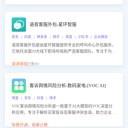
语音客服外包-星环智服
京东 | 抖音 | 拼多多 | 快手 | 淘宝 | 小红书 | 企业微信
语音客服外包是由星环智服提供专业的呼叫中心外包服务，
它依托全国10大线下职场布局和严选客服团队，专注于为企
业提供高效的语音呼叫解决方案。这项服务旨在通过专业的
客服团队和智能工具提升语音客服服务效率和质量，帮助企
咨询体验
已售99+
业实现降本增效。
客诉舆情风险分析-数码家电-[VOC AI]
淘宝 | 京东 | 抖音 | 快手
VOC客诉舆情风险分析是一款基于AI大模型的VOC深度分
析应用，专注于解析买家投诉及客服冲突会话，助力企业精
准防控舆情风险。该产品通过智能定位高风险会话、精准判
别客户情绪、归因争议根源，并客观评估客服应对合理性与
免费开通，按量计费