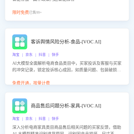
限时免费
已售99+
客诉舆情风险分析-食品-[VOC AI]
淘宝 | 京东 | 抖音 | 快手
AI大模型全面解析电商食品类目中，买家投诉及客服与买家
的冲突记录，锁定投诉核心成因，如质量问题、包装破损
等。同时，评估客服处理效果，生成优化策略，助力商家前
置差评防控，提升客户满意度。
免费开通，按量计费
商品售后问题分析-家具-[VOC AI]
淘宝 | 京东 | 抖音 | 快手
深入分析电商家具类目商品售后相关问题的买家反馈，借助
AI 大模型精准识别退货原因，识别因产品损坏、尺寸不符