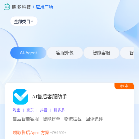
应用广场
全部类目

AI-Agent
客服外包
智能客服
智能
👍 本
周推荐
AI售后客服助手
淘宝 | 京东 | 抖音 | 拼多多
售后智能客服 · 智能建单 · 物流拦截 · 回评追评
领取售后Agent方案
已售1699+