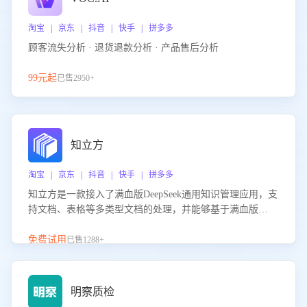
淘宝 | 京东 | 抖音 | 快手 | 拼多多
顾客流失分析 · 退货退款分析 · 产品售后分析
99元起
已售2950+
知立方
淘宝 | 京东 | 抖音 | 快手 | 拼多多
知立方是一款接入了满血版DeepSeek通用知识管理应用，支
持文档、表格等多类型文档的处理，并能够基于满血版
DeepSeek做知识应答。它能够为多种应用场景提供强大的知
识支持，帮助用户高效管理和利用知识资源。通过该产品，
免费试用
已售1288+
用户可以轻松实现文档的上传、分类、检索，提升知识管理
的智能化水平。
明察质检