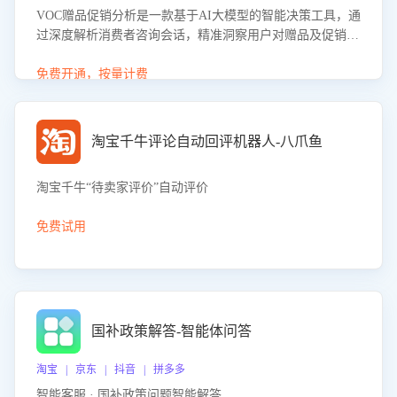
VOC赠品促销分析是一款基于AI大模型的智能决策工具，通
过深度解析消费者咨询会话，精准洞察用户对赠品及促销政
策的真实偏好与需求。该应用可识别高吸引力赠品和热门促
销诉求，帮助企业制定个性化赠品组合策略，优化资源投放
免费开通，按量计费
并淘汰低效赠品，在提升成交转化率的同时有效控制成本，
实现促销效果最大化。
淘宝千牛评论自动回评机器人-八爪鱼
淘宝千牛“待卖家评价”自动评价
免费试用
国补政策解答-智能体问答
淘宝 | 京东 | 抖音 | 拼多多
智能客服 · 国补政策问题智能解答