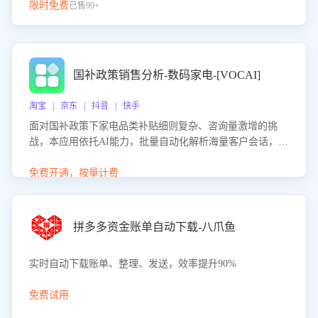
限时免费
已售99+
国补政策销售分析-数码家电-[VOCAI]
淘宝 | 京东 | 抖音 | 快手
面对国补政策下家电品类补贴细则复杂、咨询量激增的挑
战，本应用依托AI能力，批量自动化解析海量客户会话，精
准识别消费者对能以旧换新、补贴额度等政策的关注焦点与
购买意向，深度洞察决策动因。同时全面评估客服团队政策
免费开通，按量计费
解读准确性与响应效率，定位服务薄弱环节，为企业提供数
据驱动的策略优化建议与培训支持，助力提升政策响应速
度、客服转化能力及销售业绩。
拼多多资金账单自动下载-八爪鱼
实时自动下载账单、整理、发送，效率提升90%
免费试用