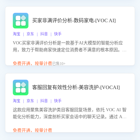
成效。系统可自动生成针对性改进策略，包括沟通话术优
化、流程规范及部门协同建议，从而提升客服团队舆情应对
能力，阻断差评扩散，维护品牌声誉，实现客户满意度的持
买家非满评价分析-数码家电-[VOC AI]
续提升。
淘宝 | 京东 | 抖音 | 快手
VOC买家非满评价分析是一款基于AI大模型的智能分析应
用，致力于帮助商家快速定位消费者不满意的根本原因。该
产品可自动识别非满评价中的关键问题，区别问题是否属于
客服原因或其它部门原因，明确责任归属，提供可落地的改
免费开通，按量计费
已售10+
进建议与策略方向。通过深入挖掘会话内容，商家可针对性
优化服务流程、提升客服质量，并协同相关部门推进体验整
改，有效提升客户满意度和店铺整体服务质量。
客服回复有效性分析-美容洗护-[VOCAI]
淘宝 | 京东 | 抖音 | 快手
这款应用聚焦美容洗护类目客服回复场景，依托 VOC AI 智
能化分析能力，深度剖析买家会话中的聊天记录。通过 AI
大模型精准定位客服在不同场景的理解与回应难点，评判解
答的有效性与完整性，输出针对性改进策略，助力商家快速
免费开通，按量计费
优化快捷话术，提升客服接待响应率与服务质量。