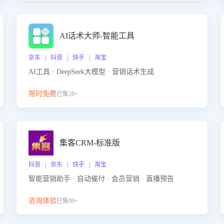
AI话术大师-智能工具
京东 | 抖音 | 快手 | 淘宝
AI工具 · DeepSeek大模型 · 营销话术生成
限时免费
已售28+
集客CRM-标准版
抖音 | 京东 | 快手 | 淘宝
智能营销助手 · 自动催付 · 会员营销 · 直播预告
咨询体验
已售99+