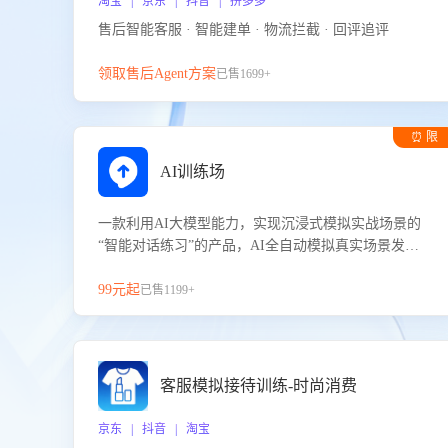
淘宝 | 京东 | 抖音 | 拼多多
售后智能客服 · 智能建单 · 物流拦截 · 回评追评
领取售后Agent方案
已售1699+
⏰ 限
时试用
AI训练场
一款利用AI大模型能力，实现沉浸式模拟实战场景的
“智能对话练习”的产品，AI全自动模拟真实场景发生
的对话，企业可以帮助员工提升客服接待技巧，持续
提升客服团队的销服能力。
99元起
已售1199+
客服模拟接待训练-时尚消费
京东 | 抖音 | 淘宝