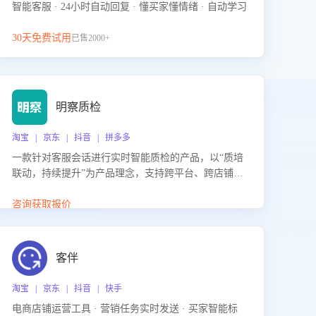
智能客服 · 24小时自动回复 · 懂买家懂情绪 · 自动学习
30天免费试用
已售2000+
明察质检
淘宝 | 京东 | 抖音 | 拼多多
一款针对客服会话进行实时智能质检的产品，以“质培
联动，持续提升”为产品理念，支持跨平台、跨店铺的
全面、实时、智能化质检，并根据质检结果形成质培
联动，持续提升客服团队的销服能力。
咨询获取报价
客伴
淘宝 | 京东 | 抖音 | 快手
电商店铺运营工具 · 营销任务实时发送 · 买家智能标