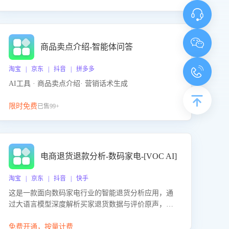
商品卖点介绍-智能体问答
淘宝 | 京东 | 抖音 | 拼多多
AI工具 · 商品卖点介绍· 营销话术生成
限时免费
已售99+
电商退货退款分析-数码家电-[VOC AI]
淘宝 | 京东 | 抖音 | 快手
这是一款面向数码家电行业的智能退货分析应用，通
过大语言模型深度解析买家退货数据与评价原声，精
准识别产品质量、描述不符、物流破损等核心退货原
因，并输出可落地的改进建议，通过挖掘用户痛点驱
免费开通，按量计费