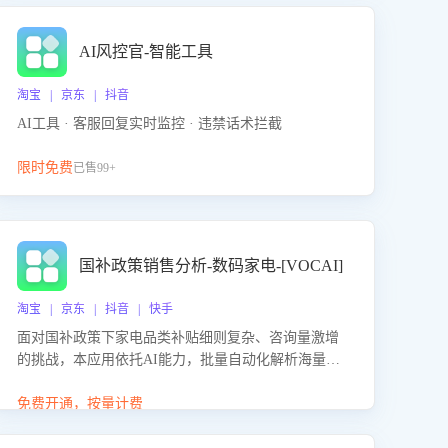
AI风控官-智能工具
淘宝 | 京东 | 抖音
AI工具 · 客服回复实时监控 · 违禁话术拦截
限时免费
已售99+
国补政策销售分析-数码家电-[VOCAI]
淘宝 | 京东 | 抖音 | 快手
面对国补政策下家电品类补贴细则复杂、咨询量激增
的挑战，本应用依托AI能力，批量自动化解析海量客
户会话，精准识别消费者对能以旧换新、补贴额度等
政策的关注焦点与购买意向，深度洞察决策动因。同
免费开通，按量计费
时全面评估客服团队政策解读准确性与响应效率，定
位服务薄弱环节，为企业提供数据驱动的策略优化建