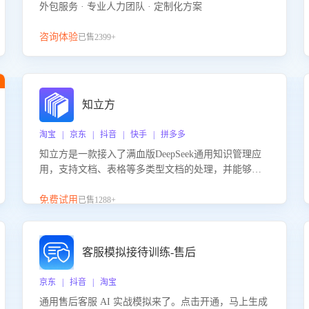
外包服务 · 专业人力团队 · 定制化方案
咨询体验
已售2399+
知立方
淘宝 | 京东 | 抖音 | 快手 | 拼多多
知立方是一款接入了满血版DeepSeek通用知识管理应
用，支持文档、表格等多类型文档的处理，并能够基
于满血版DeepSeek做知识应答。它能够为多种应用场
景提供强大的知识支持，帮助用户高效管理和利用知
免费试用
已售1288+
识资源。通过该产品，用户可以轻松实现文档的上
传、分类、检索，提升知识管理的智能化水平。
客服模拟接待训练-售后
京东 | 抖音 | 淘宝
通用售后客服 AI 实战模拟来了。点击开通，马上生成