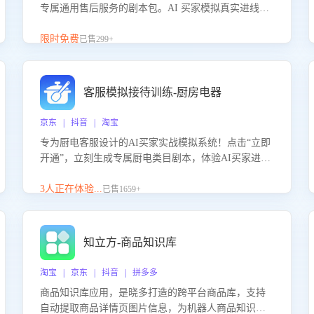
专属通用售后服务的剧本包。AI 买家模拟真实进线咨
询，带您的客服团队进行沉浸式训练，快速吃透功能
咨询等售后场景的应对要点，轻松提升服务能力。
限时免费
已售299+
客服模拟接待训练-厨房电器
京东 | 抖音 | 淘宝
专为厨电客服设计的AI买家实战模拟系统！点击“立即
开通”，立刻生成专属厨电类目剧本，体验AI买家进线
咨询真实场景训练，快速掌握针对家用厨电商品的“功
能咨询”等真实场景应对技巧！
3人正在体验...
已售1659+
知立方-商品知识库
淘宝 | 京东 | 抖音 | 拼多多
商品知识库应用，是晓多打造的跨平台商品库，支持
自动提取商品详情页图片信息，为机器人商品知识问