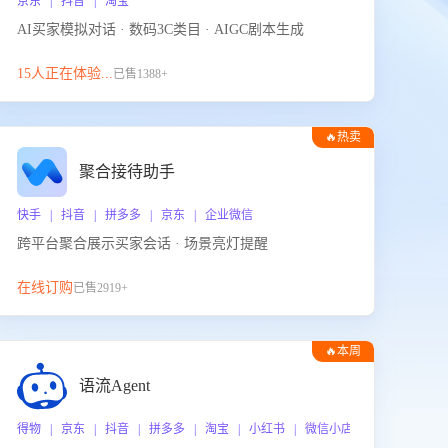
京东 | 抖音 | 淘宝
AI买家模拟对话 · 数码3C类目 · AIGC剧本生成
15人正在体验...
已售1388+
🔥热卖
聚合接待助手
快手 | 抖音 | 拼多多 | 京东 | 企业微信
跨平台聚合展示买家会话 · 场景亮灯提醒
在线订购
已售2919+
🔥本周
热门
语流Agent
 企业微信
得物 | 京东 | 抖音 | 拼多多 | 淘宝 | 小红书 | 微信小店 | 快手 | 唯品