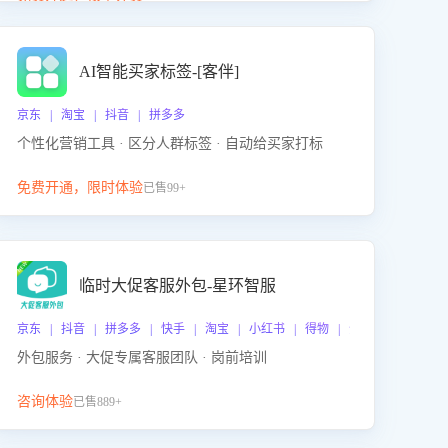
动产品迭代，从根本上降低退货率，进而降低因技术
差异或服务疏漏导致的退款率。
AI智能买家标签-[客伴]
京东 | 淘宝 | 抖音 | 拼多多
个性化营销工具 · 区分人群标签 · 自动给买家打标
免费开通，限时体验
已售99+
临时大促客服外包-星环智服
京东 | 抖音 | 拼多多 | 快手 | 淘宝 | 小红书 | 得物 | 企业微信
外包服务 · 大促专属客服团队 · 岗前培训
咨询体验
已售889+