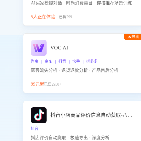
AI买家模拟对话 · 时尚消费类目 · 穿搭推荐场景训练
5人正在体验...
已售299+
🔥热卖
VOC.AI
淘宝 | 京东 | 抖音 | 快手 | 拼多多
顾客流失分析 · 退货退款分析 · 产品售后分析
99元起
已售2950+
抖音小店商品评价信息自动获取-八爪鱼
抖音
抖店评价自动爬取 · 极速导出 · 深度分析