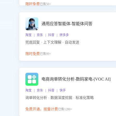
升客服售前转化率。点击 “立即开通”，快速获取影音
限时免费
已售50+
影像类目剧本，一键开启客服培训。
通用应答智能体-智能体问答
淘宝 | 京东 | 抖音 | 拼多多
兜底回复 · 上下文理解 · 自动发送
限时免费
已售99+
电商询单转化分析-数码家电-[VOC AI]
淘宝 | 京东 | 抖音 | 快手
询单转化分析 · 数据深度挖掘 · 标准化策略
免费开通，按量计费
已售1280+