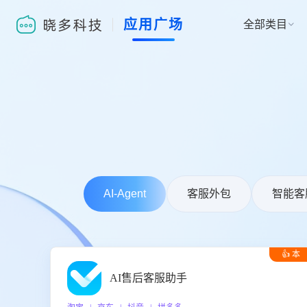
应用广场
全部类目

AI-Agent
客服外包
智能客
👍 本
周推荐
AI售后客服助手