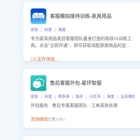
客服模拟接待训练-家具用品
京东 | 抖音 | 淘宝
专为家具用品类目客服团队量身打造的高效AI训练工
具。点击“立即开通”，即可获取适配家居商品的定制
化训练，开启模拟真实客户对话的演练。针对性提升
客服在家具用品功能、尺寸参数咨询等高频场景下的
2人正在体验...
专业应对能力。
售后客服外包-星环智服
京东 | 抖音 | 拼多多 | 快手 | 小红书 | 淘宝 | 企业微信
外包服务 · 售后专属客服团队 · 工单高效处理
咨询体验
已售1500+