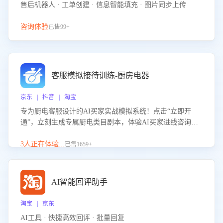
售后机器人 · 工单创建 · 信息智能填充 · 图片同步上传
咨询体验
已售99+
客服模拟接待训练-厨房电器
京东 | 抖音 | 淘宝
专为厨电客服设计的AI买家实战模拟系统！点击“立即开
通”，立刻生成专属厨电类目剧本，体验AI买家进线咨询真
实场景训练，快速掌握针对家用厨电商品的“功能咨询”等真
实场景应对技巧！
3人正在体验...
已售1659+
AI智能回评助手
淘宝 | 京东
AI工具 · 快捷高效回评 · 批量回复