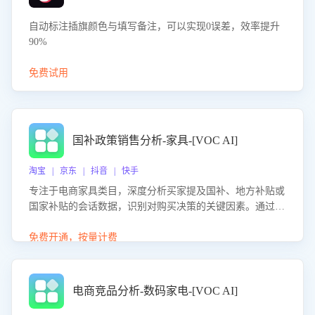
自动标注插旗颜色与填写备注，可以实现0误差，效率提升
90%
免费试用
国补政策销售分析-家具-[VOC AI]
淘宝 | 京东 | 抖音 | 快手
专注于电商家具类目，深度分析买家提及国补、地方补贴或
国家补贴的会话数据，识别对购买决策的关键因素。通过AI
大模型评估客服在政策宣传、回应及互动中的表现，生成优
化策略，助力商家利用国补政策提升GMV。
免费开通，按量计费
电商竞品分析-数码家电-[VOC AI]