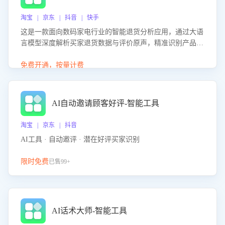
淘宝 | 京东 | 抖音 | 快手
这是一款面向数码家电行业的智能退货分析应用，通过大语
言模型深度解析买家退货数据与评价原声，精准识别产品质
量、描述不符、物流破损等核心退货原因，并输出可落地的
改进建议，通过挖掘用户痛点驱动产品迭代，从根本上降低
免费开通，按量计费
退货率，进而降低因技术差异或服务疏漏导致的退款率。
AI自动邀请顾客好评-智能工具
淘宝 | 京东 | 抖音
AI工具 · 自动邀评 · 潜在好评买家识别
限时免费
已售99+
AI话术大师-智能工具