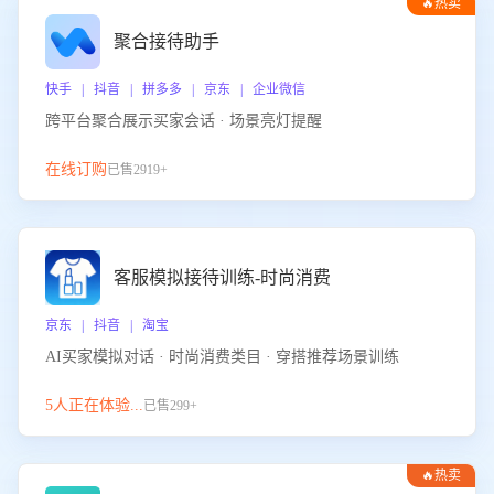
🔥热卖
聚合接待助手
快手 | 抖音 | 拼多多 | 京东 | 企业微信
跨平台聚合展示买家会话 · 场景亮灯提醒
在线订购
已售2919+
客服模拟接待训练-时尚消费
京东 | 抖音 | 淘宝
AI买家模拟对话 · 时尚消费类目 · 穿搭推荐场景训练
5人正在体验...
已售299+
🔥热卖