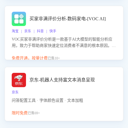
成效。系统可自动生成针对性改进策略，包括沟通话术优
化、流程规范及部门协同建议，从而提升客服团队舆情应对
能力，阻断差评扩散，维护品牌声誉，实现客户满意度的持
买家非满评价分析-数码家电-[VOC AI]
续提升。
淘宝 | 京东 | 抖音 | 快手
VOC买家非满评价分析是一款基于AI大模型的智能分析应
用，致力于帮助商家快速定位消费者不满意的根本原因。该
产品可自动识别非满评价中的关键问题，区别问题是否属于
客服原因或其它部门原因，明确责任归属，提供可落地的改
免费开通，按量计费
已售10+
进建议与策略方向。通过深入挖掘会话内容，商家可针对性
优化服务流程、提升客服质量，并协同相关部门推进体验整
改，有效提升客户满意度和店铺整体服务质量。
京东-机器人支持富文本消息呈现
京东
问答配置工具 · 字体颜色设置 · 文本加粗
限时免费
已售69+