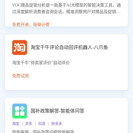
VOC赠品促销分析是一款基于AI大模型的智能决策工具，通
过深度解析消费者咨询会话，精准洞察用户对赠品及促销政
策的真实偏好与需求。该应用可识别高吸引力赠品和热门促
销诉求，帮助企业制定个性化赠品组合策略，优化资源投放
免费开通，按量计费
并淘汰低效赠品，在提升成交转化率的同时有效控制成本，
实现促销效果最大化。
淘宝千牛评论自动回评机器人-八爪鱼
淘宝千牛“待卖家评价”自动评价
免费试用
国补政策解答-智能体问答
淘宝 | 京东 | 抖音 | 拼多多
智能客服 · 国补政策问题智能解答