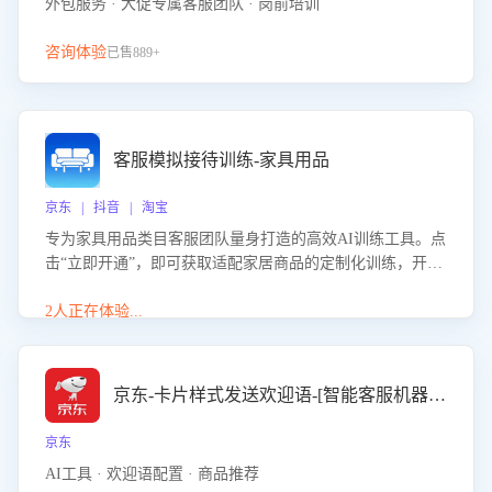
外包服务 · 大促专属客服团队 · 岗前培训
咨询体验
已售889+
客服模拟接待训练-家具用品
京东 | 抖音 | 淘宝
专为家具用品类目客服团队量身打造的高效AI训练工具。点
击“立即开通”，即可获取适配家居商品的定制化训练，开启
模拟真实客户对话的演练。针对性提升客服在家具用品功
能、尺寸参数咨询等高频场景下的专业应对能力。
2人正在体验...
京东-卡片样式发送欢迎语-[智能客服机器人]
京东
AI工具 · 欢迎语配置 · 商品推荐