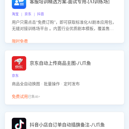
客服培训精选方案-面试专用-[AI训练场]
淘宝 | 京东 | 抖音
用户只需点击“免费订购”，即可获取标准化AI剧本应用包，
无缝对接训练场平台 。内置行业优质剧本模板，覆盖售前
咨询、售后处理等全场景，消除复杂部署流程，节省90%的
初始化时间，助力企业快速启动智能客服训练
限时免费
京东自动上传商品主图-八爪鱼
京东
商品全自动换图 · 批量操作 · 定时发布
免费试用
已售46+
抖音小店自订单自动插旗备注-八爪鱼