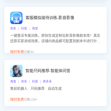
客服模拟接待训练-影音影像
京东 | 抖音 | 淘宝
一键激活专属训练，即刻生成定制化影音影像剧本库！真实
还原买家进线场景，店铺内商品都可配置到剧本中进行针对
性训练，加强商品知识解答能力，提升客服售前转化率。点
击 “立即开通”，快速获取影音影像类目剧本，一键开启客服
限时免费
已售50+
培训。
智能尺码推荐-智能体问答
淘宝 | 京东 | 抖音 | 拼多多
售前机器人 · 尺码推荐 · 自动生成
限时免费
已售1230+