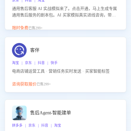
京东 | 抖音 | 淘宝
通用售后客服 AI 实战模拟来了。点击开通，马上生成专属
通用售后服务的剧本包。AI 买家模拟真实进线咨询，带您
的客服团队进行沉浸式训练，快速吃透功能咨询等售后场景
的应对要点，轻松提升服务能力。
限时免费
已售299+
客伴
淘宝 | 京东 | 抖音 | 快手
电商店铺运营工具 · 营销任务实时发送 · 买家智能标签
咨询获取报价
已售299+
售后Agent-智能建单
拼多多 | 京东 | 抖音 | 淘宝