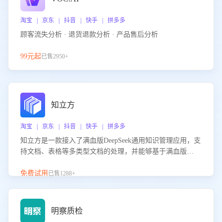
淘宝 | 京东 | 抖音 | 快手 | 拼多多
顾客流失分析 · 退货退款分析 · 产品售后分析
99元起
已售2950+
知立方
淘宝 | 京东 | 抖音 | 快手 | 拼多多
知立方是一款接入了满血版DeepSeek通用知识管理应用，支
持文档、表格等多类型文档的处理，并能够基于满血版
DeepSeek做知识应答。它能够为多种应用场景提供强大的知
识支持，帮助用户高效管理和利用知识资源。通过该产品，
免费试用
已售1288+
用户可以轻松实现文档的上传、分类、检索，提升知识管理
的智能化水平。
明察质检