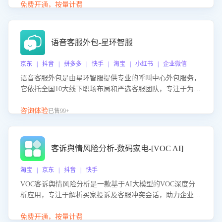
购买意向，深度洞察决策动因。同时全面评估客服团队政策
免费开通，按量计费
解读准确性与响应效率，定位服务薄弱环节，为企业提供数
据驱动的策略优化建议与培训支持，助力提升政策响应速
度、客服转化能力及销售业绩。
语音客服外包-星环智服
京东 | 抖音 | 拼多多 | 快手 | 淘宝 | 小红书 | 企业微信
语音客服外包是由星环智服提供专业的呼叫中心外包服务，
它依托全国10大线下职场布局和严选客服团队，专注于为企
业提供高效的语音呼叫解决方案。这项服务旨在通过专业的
客服团队和智能工具提升语音客服服务效率和质量，帮助企
咨询体验
已售99+
业实现降本增效。
客诉舆情风险分析-数码家电-[VOC AI]
淘宝 | 京东 | 抖音 | 快手
VOC客诉舆情风险分析是一款基于AI大模型的VOC深度分
析应用，专注于解析买家投诉及客服冲突会话，助力企业精
准防控舆情风险。该产品通过智能定位高风险会话、精准判
别客户情绪、归因争议根源，并客观评估客服应对合理性与
免费开通，按量计费