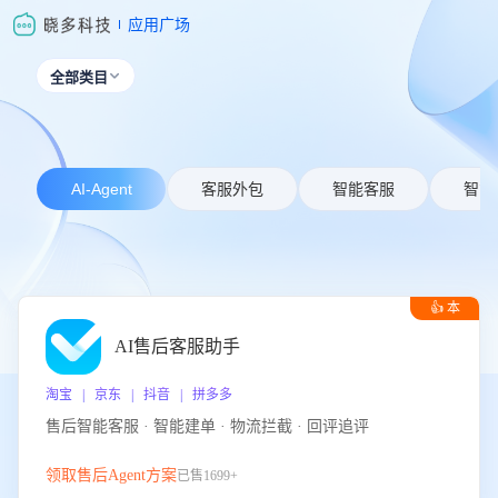
应用广场
全部类目

AI-Agent
客服外包
智能客服
智能
👍 本
周推荐
AI售后客服助手
淘宝 | 京东 | 抖音 | 拼多多
售后智能客服 · 智能建单 · 物流拦截 · 回评追评
领取售后Agent方案
已售1699+