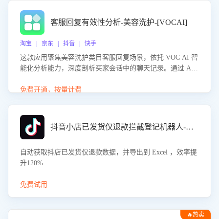
客服回复有效性分析-美容洗护-[VOCAI]
淘宝 | 京东 | 抖音 | 快手
这款应用聚焦美容洗护类目客服回复场景，依托 VOC AI 智
能化分析能力，深度剖析买家会话中的聊天记录。通过 AI
大模型精准定位客服在不同场景的理解与回应难点，评判解
答的有效性与完整性，输出针对性改进策略，助力商家快速
免费开通，按量计费
优化快捷话术，提升客服接待响应率与服务质量。
抖音小店已发货仅退款拦截登记机器人-八爪鱼
自动获取抖店已发货仅退款数据，并导出到 Excel ，效率提
升120%
免费试用
🔥热卖