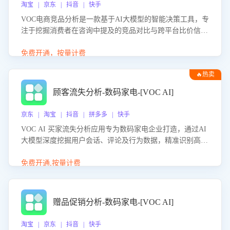
淘宝 | 京东 | 抖音 | 快手
VOC电商竞品分析是一款基于AI大模型的智能决策工具，专
注于挖掘消费者在咨询中提及的竞品对比与跨平台比价信
息。该应用能够精准识别被频繁对比的竞品品牌、咨询量、
商品信息，进行多维度交叉对比，并分析消费者的比价行
免费开通，按量计费
为。通过提供数据驱动的竞品洞察与差异化策略建议，帮助
🔥热卖
企业优化营销话术、突出产品与服务优势，有效提升咨询转
化率，避免陷入单纯价格竞争，实现精准扬长避短。
顾客流失分析-数码家电-[VOC AI]
京东 | 淘宝 | 抖音 | 拼多多 | 快手
VOC AI 买家流失分析应用专为数码家电企业打造，通过AI
大模型深度挖掘用户会话、评论及行为数据，精准识别高流
失风险客户，并定位流失原因：包括产品质量缺陷、售后响
应延迟、竞品价格冲击等。系统自动输出可落地的挽回策
免费开通,按量计费
略，迅速同步到店铺运营团队。
赠品促销分析-数码家电-[VOC AI]
淘宝 | 京东 | 抖音 | 快手