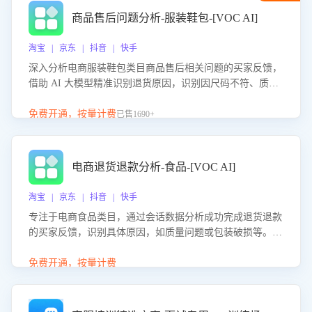
商品售后问题分析-服装鞋包-[VOC AI]
淘宝 | 京东 | 抖音 | 快手
深入分析电商服装鞋包类目商品售后相关问题的买家反馈，
借助 AI 大模型精准识别退货原因，识别因尺码不符、质量
问题等导致的退货原因，给出全方位优化产品与服务的建
议，助力商家优化产品或服务，实现销售额的显著提升。
免费开通，按量计费
已售1690+
电商退货退款分析-食品-[VOC AI]
淘宝 | 京东 | 抖音 | 快手
专注于电商食品类目，通过会话数据分析成功完成退货退款
的买家反馈，识别具体原因，如质量问题或包装破损等。结
合AI大模型，自动评估客服挽回效果，输出优化策略，助力
商家降低退款率，提升售后效率。
免费开通，按量计费