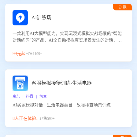
⏰ 限
时试用
AI训练场
一款利用AI大模型能力，实现沉浸式模拟实战场景的“智能
对话练习”的产品，AI全自动模拟真实场景发生的对话，企
业可以帮助员工提升客服接待技巧，持续提升客服团队的销
服能力。
99元起
已售1199+
客服模拟接待训练-生活电器
京东 | 抖音 | 淘宝
AI买家模拟对话 · 生活电器类目 · 故障排查场景训练
8人正在体验...
已售599+