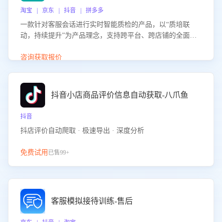
淘宝 | 京东 | 抖音 | 拼多多
一款针对客服会话进行实时智能质检的产品，以“质培联
动，持续提升”为产品理念，支持跨平台、跨店铺的全面、
实时、智能化质检，并根据质检结果形成质培联动，持续提
升客服团队的销服能力。
咨询获取报价
抖音小店商品评价信息自动获取-八爪鱼
抖音
抖店评价自动爬取 · 极速导出 · 深度分析
免费试用
已售99+
客服模拟接待训练-售后