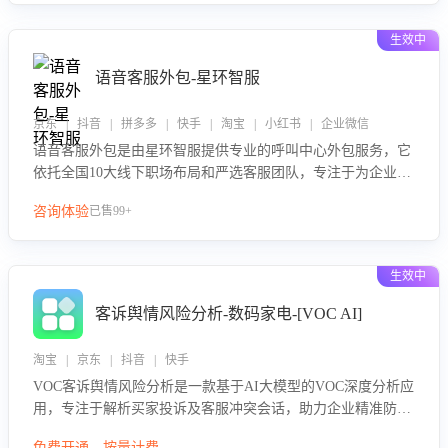
生效中
语音客服外包-星环智服
京东 | 抖音 | 拼多多 | 快手 | 淘宝 | 小红书 | 企业微信
语音客服外包是由星环智服提供专业的呼叫中心外包服务，它
依托全国10大线下职场布局和严选客服团队，专注于为企业提
供高效的语音呼叫解决方案。这项服务旨在通过专业的客服团
咨询体验
已售99+
队和智能工具提升语音客服服务效率和质量，帮助企业实现降
本增效。
生效中
客诉舆情风险分析-数码家电-[VOC AI]
淘宝 | 京东 | 抖音 | 快手
VOC客诉舆情风险分析是一款基于AI大模型的VOC深度分析应
用，专注于解析买家投诉及客服冲突会话，助力企业精准防控
舆情风险。该产品通过智能定位高风险会话、精准判别客户情
免费开通，按量计费