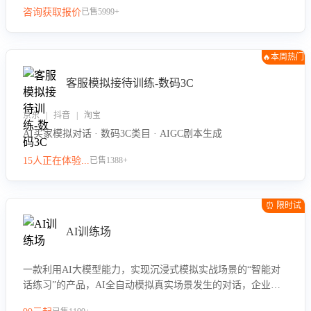
咨询获取报价
已售5999+
🔥本周热门
客服模拟接待训练-数码3C
京东 | 抖音 | 淘宝
AI买家模拟对话 · 数码3C类目 · AIGC剧本生成
15人正在体验...
已售1388+
⏰ 限时试
用
AI训练场
一款利用AI大模型能力，实现沉浸式模拟实战场景的“智能对
话练习”的产品，AI全自动模拟真实场景发生的对话，企业可
以帮助员工提升客服接待技巧，持续提升客服团队的销服能