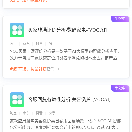
绪、归因争议根源，并客观评估客服应对合理性与成效。系统
可自动生成针对性改进策略，包括沟通话术优化、流程规范及
部门协同建议，从而提升客服团队舆情应对能力，阻断差评扩
生效中
散，维护品牌声誉，实现客户满意度的持续提升。
买家非满评价分析-数码家电-[VOC AI]
淘宝 | 京东 | 抖音 | 快手
VOC买家非满评价分析是一款基于AI大模型的智能分析应用，
致力于帮助商家快速定位消费者不满意的根本原因。该产品可
自动识别非满评价中的关键问题，区别问题是否属于客服原因
免费开通，按量计费
已售10+
或其它部门原因，明确责任归属，提供可落地的改进建议与策
略方向。通过深入挖掘会话内容，商家可针对性优化服务流
程、提升客服质量，并协同相关部门推进体验整改，有效提升
生效中
客户满意度和店铺整体服务质量。
客服回复有效性分析-美容洗护-[VOCAI]
淘宝 | 京东 | 抖音 | 快手
这款应用聚焦美容洗护类目客服回复场景，依托 VOC AI 智能
化分析能力，深度剖析买家会话中的聊天记录。通过 AI 大模