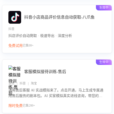
生效中
抖音小店商品评价信息自动获取-八爪鱼
抖音
抖店评价自动爬取 · 极速导出 · 深度分析
免费试用
已售99+
生效中
客服模拟接待训练-售后
京东 | 抖音 | 淘宝
通用售后客服 AI 实战模拟来了。点击开通，马上生成专属通
用售后服务的剧本包。AI 买家模拟真实进线咨询，带您的客
服团队进行沉浸式训练，快速吃透功能咨询等售后场景的应对
限时免费
已售299+
要点，轻松提升服务能力。