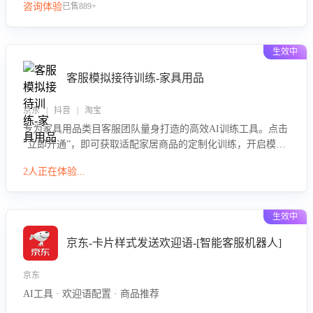
咨询体验
已售889+
生效中
客服模拟接待训练-家具用品
京东 | 抖音 | 淘宝
专为家具用品类目客服团队量身打造的高效AI训练工具。点击
“立即开通”，即可获取适配家居商品的定制化训练，开启模拟
真实客户对话的演练。针对性提升客服在家具用品功能、尺寸
2人正在体验...
参数咨询等高频场景下的专业应对能力。
生效中
京东-卡片样式发送欢迎语-[智能客服机器人]
京东
AI工具 · 欢迎语配置 · 商品推荐