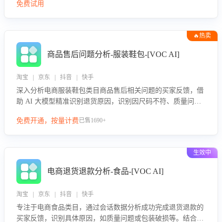
免费试用
🔥热卖
商品售后问题分析-服装鞋包-[VOC AI]
淘宝 | 京东 | 抖音 | 快手
深入分析电商服装鞋包类目商品售后相关问题的买家反馈，借
助 AI 大模型精准识别退货原因，识别因尺码不符、质量问题
等导致的退货原因，给出全方位优化产品与服务的建议，助力
免费开通，按量计费
已售1690+
商家优化产品或服务，实现销售额的显著提升。
生效中
电商退货退款分析-食品-[VOC AI]
淘宝 | 京东 | 抖音 | 快手
专注于电商食品类目，通过会话数据分析成功完成退货退款的
买家反馈，识别具体原因，如质量问题或包装破损等。结合AI