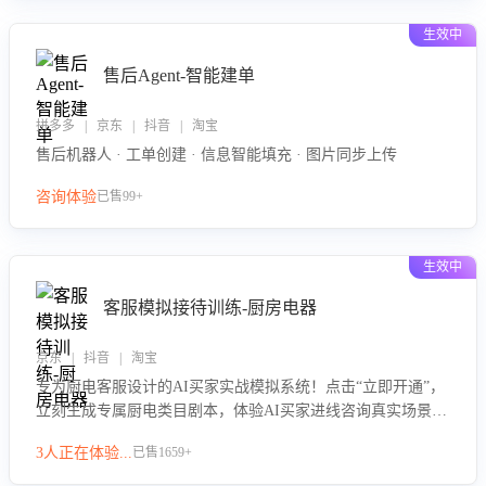
生效中
售后Agent-智能建单
拼多多 | 京东 | 抖音 | 淘宝
售后机器人 · 工单创建 · 信息智能填充 · 图片同步上传
咨询体验
已售99+
生效中
客服模拟接待训练-厨房电器
京东 | 抖音 | 淘宝
专为厨电客服设计的AI买家实战模拟系统！点击“立即开通”，
立刻生成专属厨电类目剧本，体验AI买家进线咨询真实场景训
练，快速掌握针对家用厨电商品的“功能咨询”等真实场景应对
3人正在体验...
已售1659+
技巧！