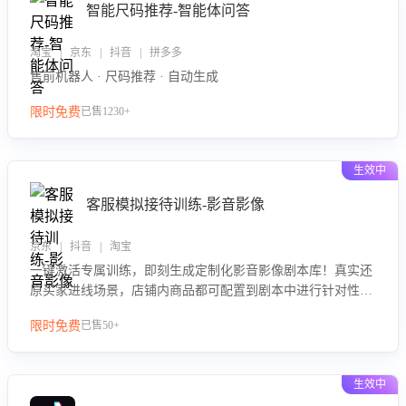
智能尺码推荐-智能体问答
淘宝 | 京东 | 抖音 | 拼多多
售前机器人 · 尺码推荐 · 自动生成
限时免费
已售1230+
生效中
客服模拟接待训练-影音影像
京东 | 抖音 | 淘宝
一键激活专属训练，即刻生成定制化影音影像剧本库！真实还
原买家进线场景，店铺内商品都可配置到剧本中进行针对性训
练，加强商品知识解答能力，提升客服售前转化率。点击 “立
限时免费
已售50+
即开通”，快速获取影音影像类目剧本，一键开启客服培训。
生效中