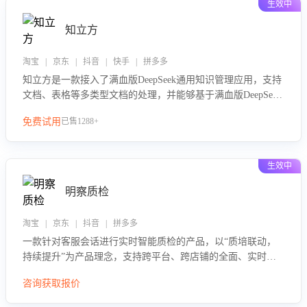
生效中
知立方
淘宝 | 京东 | 抖音 | 快手 | 拼多多
知立方是一款接入了满血版DeepSeek通用知识管理应用，支持
文档、表格等多类型文档的处理，并能够基于满血版DeepSeek
做知识应答。它能够为多种应用场景提供强大的知识支持，帮
免费试用
已售1288+
助用户高效管理和利用知识资源。通过该产品，用户可以轻松
实现文档的上传、分类、检索，提升知识管理的智能化水平。
生效中
明察质检
淘宝 | 京东 | 抖音 | 拼多多
一款针对客服会话进行实时智能质检的产品，以“质培联动，
持续提升”为产品理念，支持跨平台、跨店铺的全面、实时、
智能化质检，并根据质检结果形成质培联动，持续提升客服团
咨询获取报价
队的销服能力。