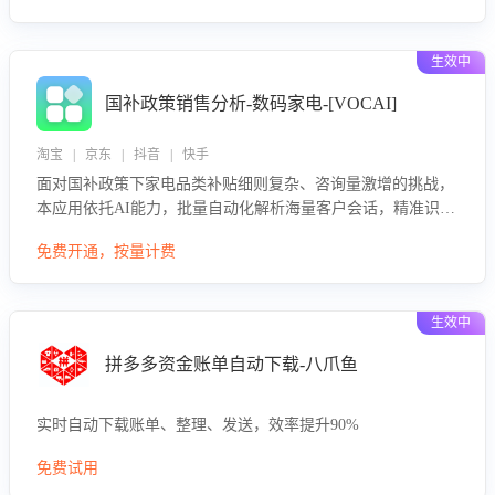
生效中
国补政策销售分析-数码家电-[VOCAI]
淘宝 | 京东 | 抖音 | 快手
面对国补政策下家电品类补贴细则复杂、咨询量激增的挑战，
本应用依托AI能力，批量自动化解析海量客户会话，精准识别
消费者对能以旧换新、补贴额度等政策的关注焦点与购买意
免费开通，按量计费
向，深度洞察决策动因。同时全面评估客服团队政策解读准确
性与响应效率，定位服务薄弱环节，为企业提供数据驱动的策
略优化建议与培训支持，助力提升政策响应速度、客服转化能
生效中
力及销售业绩。
拼多多资金账单自动下载-八爪鱼
实时自动下载账单、整理、发送，效率提升90%
免费试用