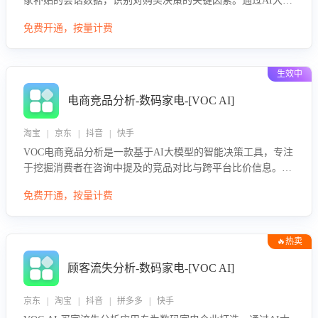
家补贴的会话数据，识别对购买决策的关键因素。通过AI大模
型评估客服在政策宣传、回应及互动中的表现，生成优化策
免费开通，按量计费
略，助力商家利用国补政策提升GMV。
生效中
电商竞品分析-数码家电-[VOC AI]
淘宝 | 京东 | 抖音 | 快手
VOC电商竞品分析是一款基于AI大模型的智能决策工具，专注
于挖掘消费者在咨询中提及的竞品对比与跨平台比价信息。该
应用能够精准识别被频繁对比的竞品品牌、咨询量、商品信
免费开通，按量计费
息，进行多维度交叉对比，并分析消费者的比价行为。通过提
供数据驱动的竞品洞察与差异化策略建议，帮助企业优化营销
话术、突出产品与服务优势，有效提升咨询转化率，避免陷入
🔥热卖
单纯价格竞争，实现精准扬长避短。
顾客流失分析-数码家电-[VOC AI]
京东 | 淘宝 | 抖音 | 拼多多 | 快手