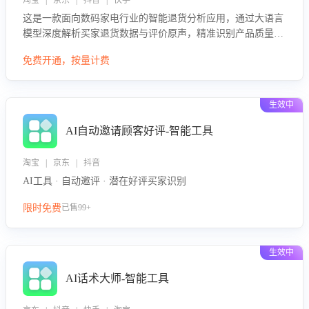
淘宝 | 京东 | 抖音 | 快手
这是一款面向数码家电行业的智能退货分析应用，通过大语言
模型深度解析买家退货数据与评价原声，精准识别产品质量、
描述不符、物流破损等核心退货原因，并输出可落地的改进建
免费开通，按量计费
议，通过挖掘用户痛点驱动产品迭代，从根本上降低退货率，
进而降低因技术差异或服务疏漏导致的退款率。
生效中
AI自动邀请顾客好评-智能工具
淘宝 | 京东 | 抖音
AI工具 · 自动邀评 · 潜在好评买家识别
限时免费
已售99+
生效中
AI话术大师-智能工具