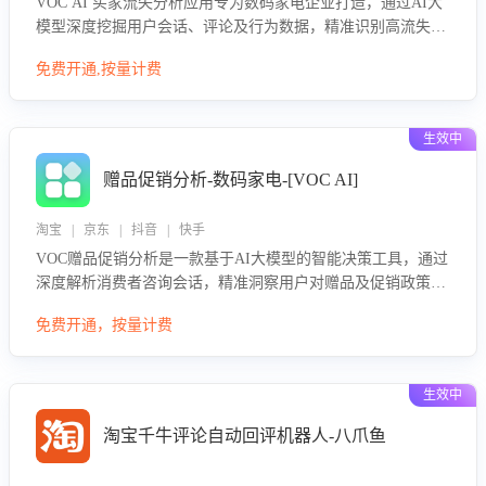
VOC AI 买家流失分析应用专为数码家电企业打造，通过AI大
模型深度挖掘用户会话、评论及行为数据，精准识别高流失风
险客户，并定位流失原因：包括产品质量缺陷、售后响应延
免费开通,按量计费
迟、竞品价格冲击等。系统自动输出可落地的挽回策略，迅速
同步到店铺运营团队。
生效中
赠品促销分析-数码家电-[VOC AI]
淘宝 | 京东 | 抖音 | 快手
VOC赠品促销分析是一款基于AI大模型的智能决策工具，通过
深度解析消费者咨询会话，精准洞察用户对赠品及促销政策的
真实偏好与需求。该应用可识别高吸引力赠品和热门促销诉
免费开通，按量计费
求，帮助企业制定个性化赠品组合策略，优化资源投放并淘汰
低效赠品，在提升成交转化率的同时有效控制成本，实现促销
效果最大化。
生效中
淘宝千牛评论自动回评机器人-八爪鱼