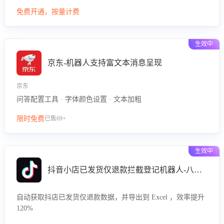
型精准定位客服在不同场景的理解与回应难点，评判解答的有
免费开通，按量计费
效性与完整性，输出针对性改进策略，助力商家快速优化快捷
话术，提升客服接待响应率与服务质量。
生效中
京东-机器人支持富文本消息呈现
京东
问答配置工具 · 字体颜色设置 · 文本加粗
限时免费
已售69+
生效中
抖音小店已发货仅退款拦截登记机器人-八爪鱼
自动获取抖店已发货仅退款数据，并导出到 Excel ，效率提升
120%