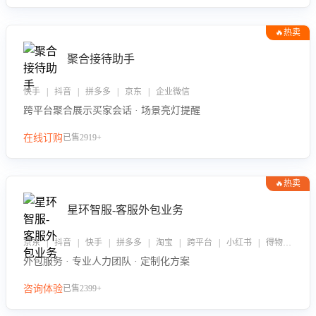
🔥热卖
聚合接待助手
快手 | 抖音 | 拼多多 | 京东 | 企业微信
跨平台聚合展示买家会话 · 场景亮灯提醒
在线订购
已售2919+
🔥热卖
星环智服-客服外包业务
京东 | 抖音 | 快手 | 拼多多 | 淘宝 | 跨平台 | 小红书 | 得物 | 企业微信
外包服务 · 专业人力团队 · 定制化方案
咨询体验
已售2399+