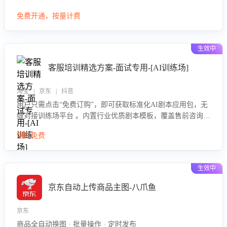
大模型，自动评估客服挽回效果，输出优化策略，助力商家降
免费开通，按量计费
低退款率，提升售后效率。
生效中
客服培训精选方案-面试专用-[AI训练场]
淘宝 | 京东 | 抖音
用户只需点击“免费订购”，即可获取标准化AI剧本应用包，无
缝对接训练场平台 。内置行业优质剧本模板，覆盖售前咨询、
售后处理等全场景，消除复杂部署流程，节省90%的初始化时
限时免费
间，助力企业快速启动智能客服训练
生效中
京东自动上传商品主图-八爪鱼
京东
商品全自动换图 · 批量操作 · 定时发布