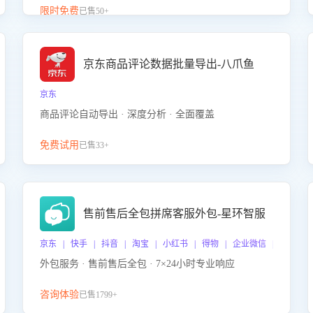
升客服售前转化率。点击 “立即开通”，快速获取影音
限时免费
已售50+
影像类目剧本，一键开启客服培训。
京东商品评论数据批量导出-八爪鱼
京东
商品评论自动导出 · 深度分析 · 全面覆盖
免费试用
已售33+
售前售后全包拼席客服外包-星环智服
京东 | 快手 | 抖音 | 淘宝 | 小红书 | 得物 | 企业微信 | 跨平台
外包服务 · 售前售后全包 · 7×24小时专业响应
咨询体验
已售1799+