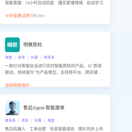
智能客服 · 24小时自动回复 · 懂买家懂情绪 · 自动学习
30天免费试用
已售2000+
明察质检
淘宝 | 京东 | 抖音 | 拼多多
一款针对客服会话进行实时智能质检的产品，以“质培
联动，持续提升”为产品理念，支持跨平台、跨店铺的
全面、实时、智能化质检，并根据质检结果形成质培
联动，持续提升客服团队的销服能力。
咨询获取报价
售后Agent-智能建单
拼多多 | 京东 | 抖音 | 淘宝
售后机器人 · 工单创建 · 信息智能填充 · 图片同步上传