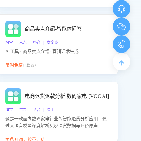
商品卖点介绍-智能体问答
淘宝 | 京东 | 抖音 | 拼多多
AI工具 · 商品卖点介绍· 营销话术生成
限时免费
已售99+
电商退货退款分析-数码家电-[VOC AI]
淘宝 | 京东 | 抖音 | 快手
这是一款面向数码家电行业的智能退货分析应用，通
过大语言模型深度解析买家退货数据与评价原声，精
准识别产品质量、描述不符、物流破损等核心退货原
因，并输出可落地的改进建议，通过挖掘用户痛点驱
免费开通，按量计费