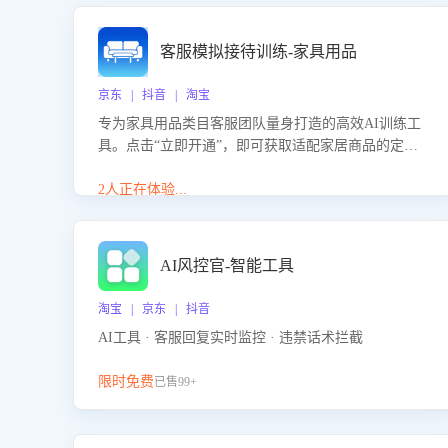
客服模拟接待训练-家具用品
京东 | 抖音 | 淘宝
专为家具用品类目客服团队量身打造的高效AI训练工
具。点击“立即开通”，即可获取适配家居商品的定制
化训练，开启模拟真实客户对话的演练。针对性提升
客服在家具用品功能、尺寸参数咨询等高频场景下的
2人正在体验...
专业应对能力。
AI风控官-智能工具
淘宝 | 京东 | 抖音
AI工具 · 客服回复实时监控 · 违禁话术拦截
限时免费
已售99+