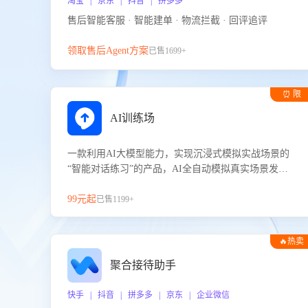
淘宝 | 京东 | 抖音 | 拼多多
售后智能客服 · 智能建单 · 物流拦截 · 回评追评
领取售后Agent方案
已售1699+
⏰ 限
时试用
AI训练场
一款利用AI大模型能力，实现沉浸式模拟实战场景的
“智能对话练习”的产品，AI全自动模拟真实场景发生
的对话，企业可以帮助员工提升客服接待技巧，持续
提升客服团队的销服能力。
99元起
已售1199+
🔥热卖
聚合接待助手
快手 | 抖音 | 拼多多 | 京东 | 企业微信