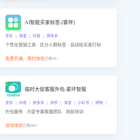
动产品迭代，从根本上降低退货率，进而降低因技术
差异或服务疏漏导致的退款率。
AI智能买家标签-[客伴]
京东 | 淘宝 | 抖音 | 拼多多
个性化营销工具 · 区分人群标签 · 自动给买家打标
免费开通，限时体验
已售99+
临时大促客服外包-星环智服
京东 | 抖音 | 拼多多 | 快手 | 淘宝 | 小红书 | 得物 | 企业微信
外包服务 · 大促专属客服团队 · 岗前培训
咨询体验
已售889+