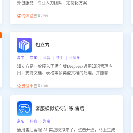
外包服务 · 专业人力团队 · 定制化方案
咨询体验
已售2399+
知立方
淘宝 | 京东 | 抖音 | 快手 | 拼多多
知立方是一款接入了满血版DeepSeek通用知识管理应
用，支持文档、表格等多类型文档的处理，并能够基
于满血版DeepSeek做知识应答。它能够为多种应用场
景提供强大的知识支持，帮助用户高效管理和利用知
免费试用
已售1288+
识资源。通过该产品，用户可以轻松实现文档的上
传、分类、检索，提升知识管理的智能化水平。
客服模拟接待训练-售后
京东 | 抖音 | 淘宝
通用售后客服 AI 实战模拟来了。点击开通，马上生成