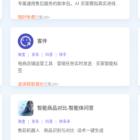
专属通用售后服务的剧本包。AI 买家模拟真实进线咨
询，带您的客服团队进行沉浸式训练，快速吃透功能
咨询等售后场景的应对要点，轻松提升服务能力。
限时免费
已售299+
客伴
淘宝 | 京东 | 抖音 | 快手
电商店铺运营工具 · 营销任务实时发送 · 买家智能标
签
咨询获取报价
已售299+
智能商品对比-智能体问答
淘宝 | 京东 | 抖音 | 拼多多
售前机器人 · 商品识别与对比 ·话术一键生成