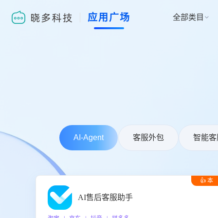
应用广场
全部类目

AI-Agent
客服外包
智能客
👍 本
周推荐
AI售后客服助手