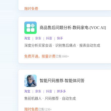
答、商品卖点介绍等智能体提供完整、全面、准确的
商品知识。
限时免费
商品售后问题分析-数码家电-[VOC AI]
淘宝 | 京东 | 抖音 | 快手
深度分析买家会话 · 识别售后痛点 · 报表自动生成
免费开通，按量计费
已售1660+
智能尺码推荐-智能体问答
淘宝 | 京东 | 抖音 | 拼多多
售前机器人 · 尺码推荐 · 自动生成
限时免费
已售1230+