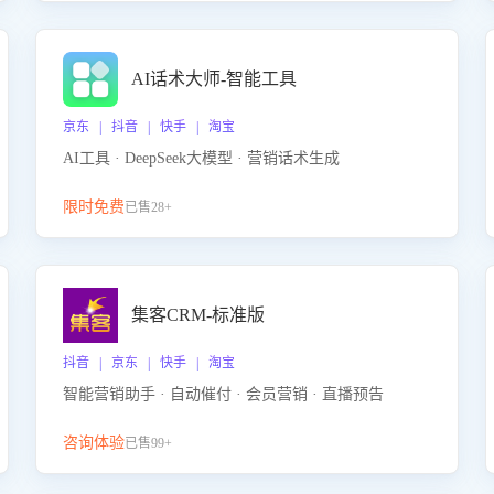
AI话术大师-智能工具
京东 | 抖音 | 快手 | 淘宝
AI工具 · DeepSeek大模型 · 营销话术生成
限时免费
已售28+
集客CRM-标准版
抖音 | 京东 | 快手 | 淘宝
智能营销助手 · 自动催付 · 会员营销 · 直播预告
咨询体验
已售99+