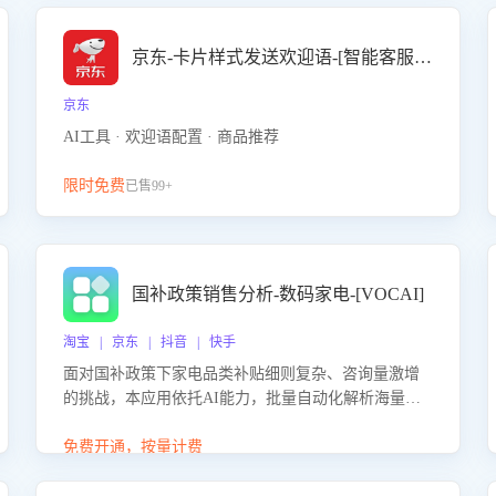
京东-卡片样式发送欢迎语-[智能客服机器人]
京东
AI工具 · 欢迎语配置 · 商品推荐
限时免费
已售99+
国补政策销售分析-数码家电-[VOCAI]
淘宝 | 京东 | 抖音 | 快手
面对国补政策下家电品类补贴细则复杂、咨询量激增
的挑战，本应用依托AI能力，批量自动化解析海量客
户会话，精准识别消费者对能以旧换新、补贴额度等
政策的关注焦点与购买意向，深度洞察决策动因。同
免费开通，按量计费
时全面评估客服团队政策解读准确性与响应效率，定
位服务薄弱环节，为企业提供数据驱动的策略优化建