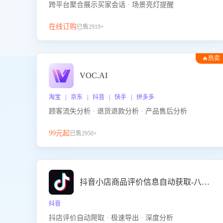
跨平台聚合展示买家会话 · 场景亮灯提醒
在线订购
已售2919+
🔥热卖
VOC.AI
淘宝 | 京东 | 抖音 | 快手 | 拼多多
顾客流失分析 · 退货退款分析 · 产品售后分析
99元起
已售2950+
抖音小店商品评价信息自动获取-八爪鱼
抖音
抖店评价自动爬取 · 极速导出 · 深度分析