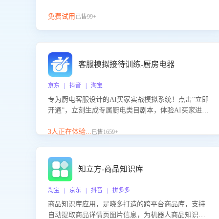
免费试用
已售99+
客服模拟接待训练-厨房电器
京东 | 抖音 | 淘宝
专为厨电客服设计的AI买家实战模拟系统！点击“立即
开通”，立刻生成专属厨电类目剧本，体验AI买家进线
咨询真实场景训练，快速掌握针对家用厨电商品的“功
能咨询”等真实场景应对技巧！
3人正在体验...
已售1659+
知立方-商品知识库
淘宝 | 京东 | 抖音 | 拼多多
商品知识库应用，是晓多打造的跨平台商品库，支持
自动提取商品详情页图片信息，为机器人商品知识问