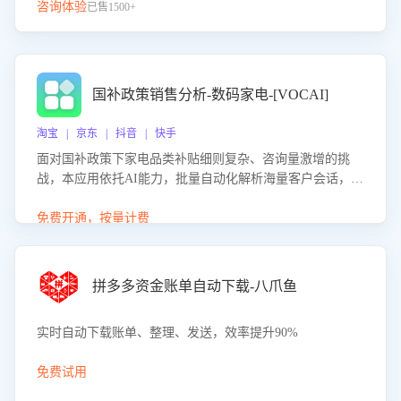
咨询体验
已售1500+
国补政策销售分析-数码家电-[VOCAI]
淘宝 | 京东 | 抖音 | 快手
面对国补政策下家电品类补贴细则复杂、咨询量激增的挑
战，本应用依托AI能力，批量自动化解析海量客户会话，精
准识别消费者对能以旧换新、补贴额度等政策的关注焦点与
购买意向，深度洞察决策动因。同时全面评估客服团队政策
免费开通，按量计费
解读准确性与响应效率，定位服务薄弱环节，为企业提供数
据驱动的策略优化建议与培训支持，助力提升政策响应速
度、客服转化能力及销售业绩。
拼多多资金账单自动下载-八爪鱼
实时自动下载账单、整理、发送，效率提升90%
免费试用