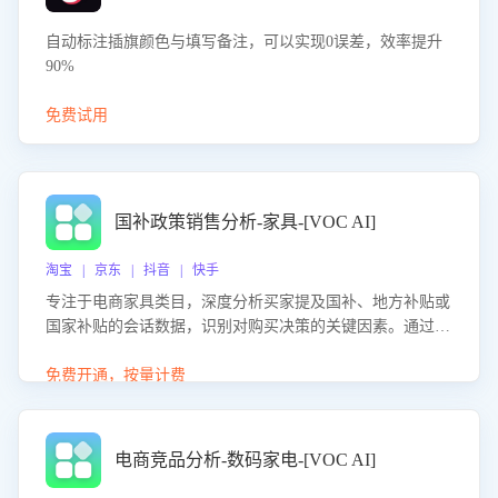
自动标注插旗颜色与填写备注，可以实现0误差，效率提升
90%
免费试用
国补政策销售分析-家具-[VOC AI]
淘宝 | 京东 | 抖音 | 快手
专注于电商家具类目，深度分析买家提及国补、地方补贴或
国家补贴的会话数据，识别对购买决策的关键因素。通过AI
大模型评估客服在政策宣传、回应及互动中的表现，生成优
化策略，助力商家利用国补政策提升GMV。
免费开通，按量计费
电商竞品分析-数码家电-[VOC AI]