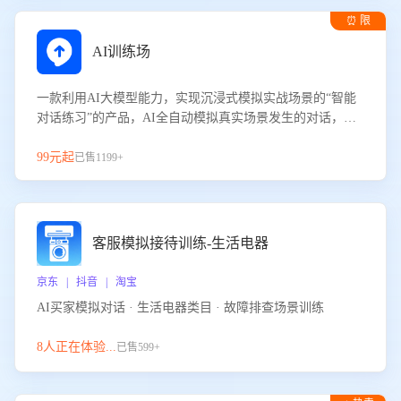
⏰ 限
时试用
AI训练场
一款利用AI大模型能力，实现沉浸式模拟实战场景的“智能
对话练习”的产品，AI全自动模拟真实场景发生的对话，企
业可以帮助员工提升客服接待技巧，持续提升客服团队的销
服能力。
99元起
已售1199+
客服模拟接待训练-生活电器
京东 | 抖音 | 淘宝
AI买家模拟对话 · 生活电器类目 · 故障排查场景训练
8人正在体验...
已售599+