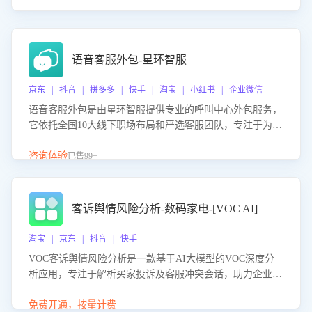
语音客服外包-星环智服
京东 | 抖音 | 拼多多 | 快手 | 淘宝 | 小红书 | 企业微信
语音客服外包是由星环智服提供专业的呼叫中心外包服务，
它依托全国10大线下职场布局和严选客服团队，专注于为企
业提供高效的语音呼叫解决方案。这项服务旨在通过专业的
客服团队和智能工具提升语音客服服务效率和质量，帮助企
咨询体验
已售99+
业实现降本增效。
客诉舆情风险分析-数码家电-[VOC AI]
淘宝 | 京东 | 抖音 | 快手
VOC客诉舆情风险分析是一款基于AI大模型的VOC深度分
析应用，专注于解析买家投诉及客服冲突会话，助力企业精
准防控舆情风险。该产品通过智能定位高风险会话、精准判
别客户情绪、归因争议根源，并客观评估客服应对合理性与
免费开通，按量计费