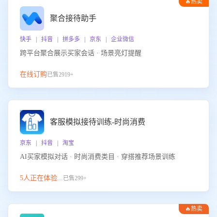
🔥热卖
聚合接待助手
快手 | 抖音 | 拼多多 | 京东 | 企业微信
跨平台聚合展示买家会话 · 场景亮灯提醒
在线订购
已售2919+
客服模拟接待训练-时尚消费
京东 | 抖音 | 淘宝
AI买家模拟对话 · 时尚消费类目 · 穿搭推荐场景训练
5人正在体验...
已售299+
🔥热卖