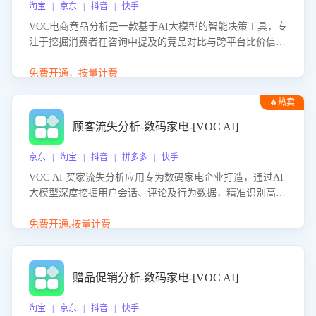
淘宝 | 京东 | 抖音 | 快手
VOC电商竞品分析是一款基于AI大模型的智能决策工具，专
注于挖掘消费者在咨询中提及的竞品对比与跨平台比价信
息。该应用能够精准识别被频繁对比的竞品品牌、咨询量、
商品信息，进行多维度交叉对比，并分析消费者的比价行
免费开通，按量计费
为。通过提供数据驱动的竞品洞察与差异化策略建议，帮助
🔥热卖
企业优化营销话术、突出产品与服务优势，有效提升咨询转
化率，避免陷入单纯价格竞争，实现精准扬长避短。
顾客流失分析-数码家电-[VOC AI]
京东 | 淘宝 | 抖音 | 拼多多 | 快手
VOC AI 买家流失分析应用专为数码家电企业打造，通过AI
大模型深度挖掘用户会话、评论及行为数据，精准识别高流
失风险客户，并定位流失原因：包括产品质量缺陷、售后响
应延迟、竞品价格冲击等。系统自动输出可落地的挽回策
免费开通,按量计费
略，迅速同步到店铺运营团队。
赠品促销分析-数码家电-[VOC AI]
淘宝 | 京东 | 抖音 | 快手