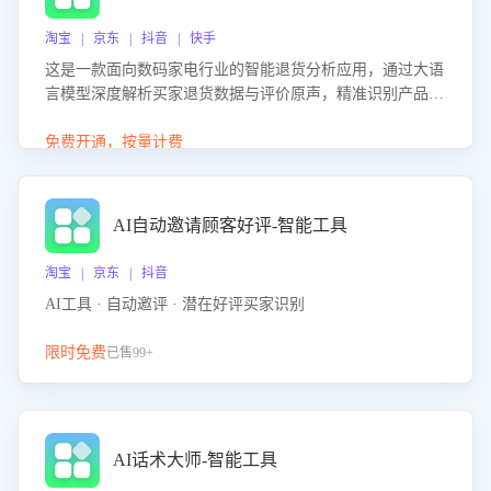
淘宝 | 京东 | 抖音 | 快手
这是一款面向数码家电行业的智能退货分析应用，通过大语
言模型深度解析买家退货数据与评价原声，精准识别产品质
量、描述不符、物流破损等核心退货原因，并输出可落地的
改进建议，通过挖掘用户痛点驱动产品迭代，从根本上降低
免费开通，按量计费
退货率，进而降低因技术差异或服务疏漏导致的退款率。
AI自动邀请顾客好评-智能工具
淘宝 | 京东 | 抖音
AI工具 · 自动邀评 · 潜在好评买家识别
限时免费
已售99+
AI话术大师-智能工具