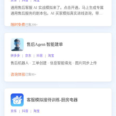
京东 | 抖音 | 淘宝
通用售后客服 AI 实战模拟来了。点击开通，马上生成专属
通用售后服务的剧本包。AI 买家模拟真实进线咨询，带您
的客服团队进行沉浸式训练，快速吃透功能咨询等售后场景
的应对要点，轻松提升服务能力。
限时免费
已售299+
售后Agent-智能建单
拼多多 | 京东 | 抖音 | 淘宝
售后机器人 · 工单创建 · 信息智能填充 · 图片同步上传
咨询体验
已售99+
客服模拟接待训练-厨房电器
京东 | 抖音 | 淘宝