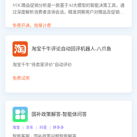
VOC赠品促销分析是一款基于AI大模型的智能决策工具，通
过深度解析消费者咨询会话，精准洞察用户对赠品及促销政
策的真实偏好与需求。该应用可识别高吸引力赠品和热门促
销诉求，帮助企业制定个性化赠品组合策略，优化资源投放
免费开通，按量计费
并淘汰低效赠品，在提升成交转化率的同时有效控制成本，
实现促销效果最大化。
淘宝千牛评论自动回评机器人-八爪鱼
淘宝千牛“待卖家评价”自动评价
免费试用
国补政策解答-智能体问答
淘宝 | 京东 | 抖音 | 拼多多
智能客服 · 国补政策问题智能解答