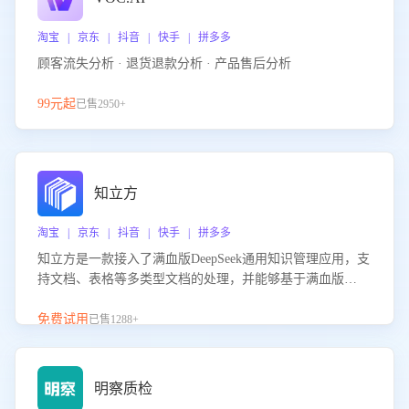
淘宝 | 京东 | 抖音 | 快手 | 拼多多
顾客流失分析 · 退货退款分析 · 产品售后分析
99元起
已售2950+
知立方
淘宝 | 京东 | 抖音 | 快手 | 拼多多
知立方是一款接入了满血版DeepSeek通用知识管理应用，支
持文档、表格等多类型文档的处理，并能够基于满血版
DeepSeek做知识应答。它能够为多种应用场景提供强大的知
识支持，帮助用户高效管理和利用知识资源。通过该产品，
免费试用
已售1288+
用户可以轻松实现文档的上传、分类、检索，提升知识管理
的智能化水平。
明察质检