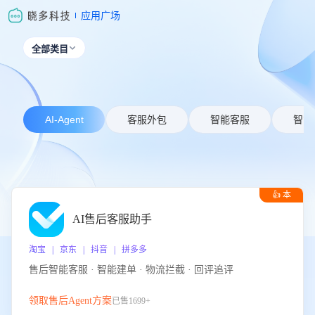
应用广场
全部类目

AI-Agent
客服外包
智能客服
智能
👍 本
周推荐
AI售后客服助手
淘宝 | 京东 | 抖音 | 拼多多
售后智能客服 · 智能建单 · 物流拦截 · 回评追评
领取售后Agent方案
已售1699+