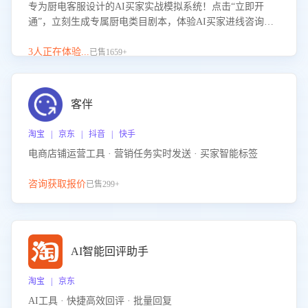
专为厨电客服设计的AI买家实战模拟系统！点击“立即开
通”，立刻生成专属厨电类目剧本，体验AI买家进线咨询真
实场景训练，快速掌握针对家用厨电商品的“功能咨询”等真
实场景应对技巧！
3人正在体验...
已售1659+
客伴
淘宝 | 京东 | 抖音 | 快手
电商店铺运营工具 · 营销任务实时发送 · 买家智能标签
咨询获取报价
已售299+
AI智能回评助手
淘宝 | 京东
AI工具 · 快捷高效回评 · 批量回复