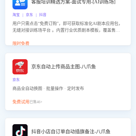
客服培训精选方案-面试专用-[AI训练场]
淘宝 | 京东 | 抖音
用户只需点击“免费订购”，即可获取标准化AI剧本应用包，
无缝对接训练场平台 。内置行业优质剧本模板，覆盖售前
咨询、售后处理等全场景，消除复杂部署流程，节省90%的
初始化时间，助力企业快速启动智能客服训练
限时免费
京东自动上传商品主图-八爪鱼
京东
商品全自动换图 · 批量操作 · 定时发布
免费试用
已售46+
抖音小店自订单自动插旗备注-八爪鱼