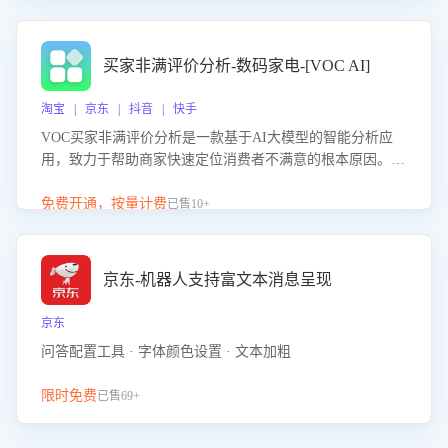
成效。系统可自动生成针对性改进策略，包括沟通话术优
化、流程规范及部门协同建议，从而提升客服团队舆情应对
能力，阻断差评扩散，维护品牌声誉，实现客户满意度的持
买家非满评价分析-数码家电-[VOC AI]
续提升。
淘宝 | 京东 | 抖音 | 快手
VOC买家非满评价分析是一款基于AI大模型的智能分析应
用，致力于帮助商家快速定位消费者不满意的根本原因。该
产品可自动识别非满评价中的关键问题，区别问题是否属于
客服原因或其它部门原因，明确责任归属，提供可落地的改
免费开通，按量计费
已售10+
进建议与策略方向。通过深入挖掘会话内容，商家可针对性
优化服务流程、提升客服质量，并协同相关部门推进体验整
改，有效提升客户满意度和店铺整体服务质量。
京东-机器人支持富文本消息呈现
京东
问答配置工具 · 字体颜色设置 · 文本加粗
限时免费
已售69+