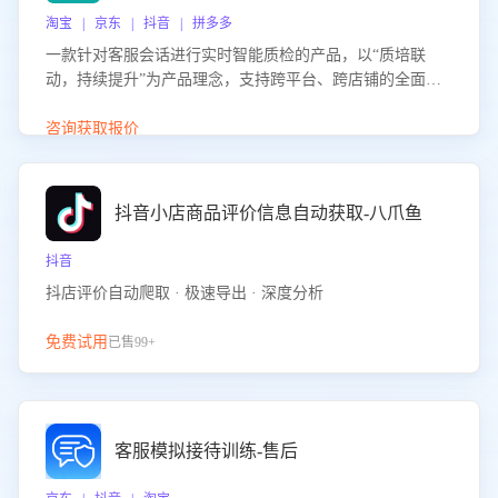
淘宝 | 京东 | 抖音 | 拼多多
一款针对客服会话进行实时智能质检的产品，以“质培联
动，持续提升”为产品理念，支持跨平台、跨店铺的全面、
实时、智能化质检，并根据质检结果形成质培联动，持续提
升客服团队的销服能力。
咨询获取报价
抖音小店商品评价信息自动获取-八爪鱼
抖音
抖店评价自动爬取 · 极速导出 · 深度分析
免费试用
已售99+
客服模拟接待训练-售后