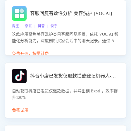
客服回复有效性分析-美容洗护-[VOCAI]
淘宝 | 京东 | 抖音 | 快手
这款应用聚焦美容洗护类目客服回复场景，依托 VOC AI 智
能化分析能力，深度剖析买家会话中的聊天记录。通过 AI
大模型精准定位客服在不同场景的理解与回应难点，评判解
答的有效性与完整性，输出针对性改进策略，助力商家快速
免费开通，按量计费
优化快捷话术，提升客服接待响应率与服务质量。
抖音小店已发货仅退款拦截登记机器人-八爪鱼
自动获取抖店已发货仅退款数据，并导出到 Excel ，效率提
升120%
免费试用