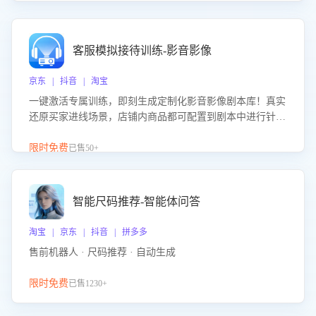
客服模拟接待训练-影音影像
京东 | 抖音 | 淘宝
一键激活专属训练，即刻生成定制化影音影像剧本库！真实
还原买家进线场景，店铺内商品都可配置到剧本中进行针对
性训练，加强商品知识解答能力，提升客服售前转化率。点
击 “立即开通”，快速获取影音影像类目剧本，一键开启客服
限时免费
已售50+
培训。
智能尺码推荐-智能体问答
淘宝 | 京东 | 抖音 | 拼多多
售前机器人 · 尺码推荐 · 自动生成
限时免费
已售1230+