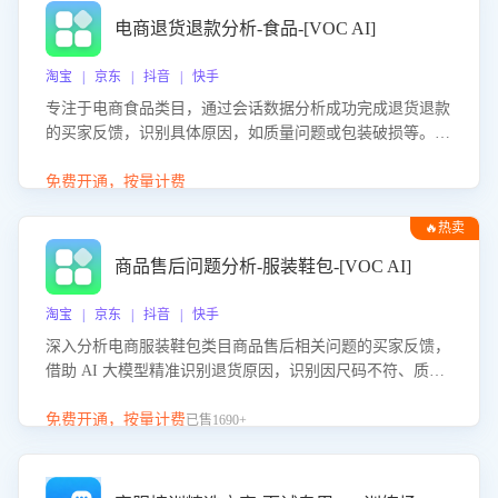
电商退货退款分析-食品-[VOC AI]
淘宝 | 京东 | 抖音 | 快手
专注于电商食品类目，通过会话数据分析成功完成退货退款
的买家反馈，识别具体原因，如质量问题或包装破损等。结
合AI大模型，自动评估客服挽回效果，输出优化策略，助力
商家降低退款率，提升售后效率。
免费开通，按量计费
🔥热卖
商品售后问题分析-服装鞋包-[VOC AI]
淘宝 | 京东 | 抖音 | 快手
深入分析电商服装鞋包类目商品售后相关问题的买家反馈，
借助 AI 大模型精准识别退货原因，识别因尺码不符、质量
问题等导致的退货原因，给出全方位优化产品与服务的建
议，助力商家优化产品或服务，实现销售额的显著提升。
免费开通，按量计费
已售1690+