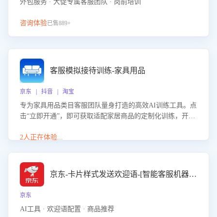
外包服务 · 大促专属客服团队 · 岗前培训
咨询体验
已售889+
客服模拟接待训练-家具用品
京东 | 抖音 | 淘宝
专为家具用品类目客服团队量身打造的高效AI训练工具。点
击“立即开通”，即可获取适配家居商品的定制化训练，开启
模拟真实客户对话的演练。针对性提升客服在家具用品功
能、尺寸参数咨询等高频场景下的专业应对能力。
2人正在体验...
京东-卡片样式发送欢迎语-[智能客服机器人]
京东
AI工具 · 欢迎语配置 · 商品推荐