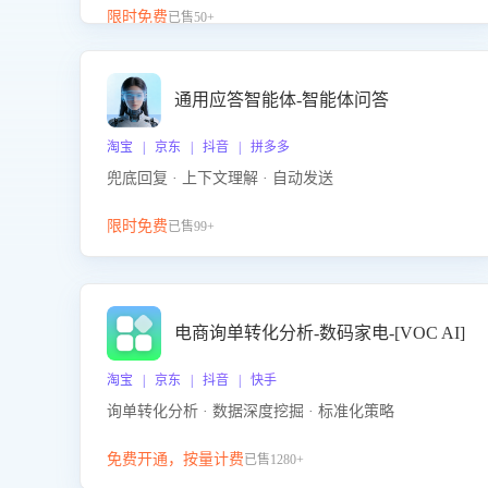
升客服售前转化率。点击 “立即开通”，快速获取影音
限时免费
已售50+
影像类目剧本，一键开启客服培训。
通用应答智能体-智能体问答
淘宝 | 京东 | 抖音 | 拼多多
兜底回复 · 上下文理解 · 自动发送
限时免费
已售99+
电商询单转化分析-数码家电-[VOC AI]
淘宝 | 京东 | 抖音 | 快手
询单转化分析 · 数据深度挖掘 · 标准化策略
免费开通，按量计费
已售1280+