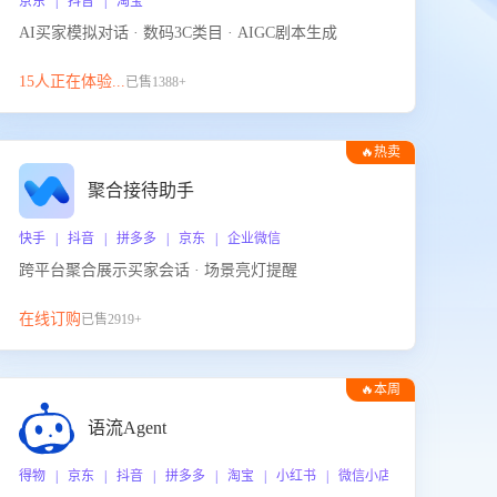
京东 | 抖音 | 淘宝
AI买家模拟对话 · 数码3C类目 · AIGC剧本生成
15人正在体验...
已售1388+
🔥热卖
聚合接待助手
快手 | 抖音 | 拼多多 | 京东 | 企业微信
跨平台聚合展示买家会话 · 场景亮灯提醒
在线订购
已售2919+
🔥本周
热门
语流Agent
 企业微信
得物 | 京东 | 抖音 | 拼多多 | 淘宝 | 小红书 | 微信小店 | 快手 | 唯品