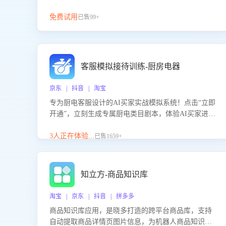
免费试用
已售99+
客服模拟接待训练-厨房电器
京东 | 抖音 | 淘宝
专为厨电客服设计的AI买家实战模拟系统！点击“立即
开通”，立刻生成专属厨电类目剧本，体验AI买家进线
咨询真实场景训练，快速掌握针对家用厨电商品的“功
能咨询”等真实场景应对技巧！
3人正在体验...
已售1659+
知立方-商品知识库
淘宝 | 京东 | 抖音 | 拼多多
商品知识库应用，是晓多打造的跨平台商品库，支持
自动提取商品详情页图片信息，为机器人商品知识问