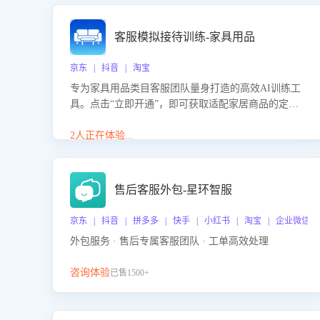
客服模拟接待训练-家具用品
京东 | 抖音 | 淘宝
专为家具用品类目客服团队量身打造的高效AI训练工
具。点击“立即开通”，即可获取适配家居商品的定制
化训练，开启模拟真实客户对话的演练。针对性提升
客服在家具用品功能、尺寸参数咨询等高频场景下的
2人正在体验...
专业应对能力。
售后客服外包-星环智服
京东 | 抖音 | 拼多多 | 快手 | 小红书 | 淘宝 | 企业微信
外包服务 · 售后专属客服团队 · 工单高效处理
咨询体验
已售1500+