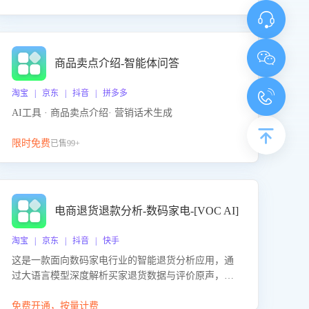
商品卖点介绍-智能体问答
淘宝 | 京东 | 抖音 | 拼多多
AI工具 · 商品卖点介绍· 营销话术生成
限时免费
已售99+
电商退货退款分析-数码家电-[VOC AI]
淘宝 | 京东 | 抖音 | 快手
这是一款面向数码家电行业的智能退货分析应用，通
过大语言模型深度解析买家退货数据与评价原声，精
准识别产品质量、描述不符、物流破损等核心退货原
因，并输出可落地的改进建议，通过挖掘用户痛点驱
免费开通，按量计费