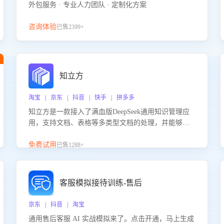
外包服务 · 专业人力团队 · 定制化方案
咨询体验
已售2399+
知立方
淘宝 | 京东 | 抖音 | 快手 | 拼多多
知立方是一款接入了满血版DeepSeek通用知识管理应
用，支持文档、表格等多类型文档的处理，并能够基
于满血版DeepSeek做知识应答。它能够为多种应用场
景提供强大的知识支持，帮助用户高效管理和利用知
免费试用
已售1288+
识资源。通过该产品，用户可以轻松实现文档的上
传、分类、检索，提升知识管理的智能化水平。
客服模拟接待训练-售后
京东 | 抖音 | 淘宝
通用售后客服 AI 实战模拟来了。点击开通，马上生成