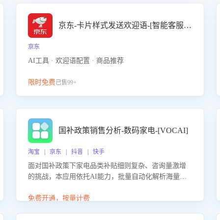
京东-卡片样式发送欢迎语-[智能客服机器人]
京东
AI工具 · 欢迎语配置 · 商品推荐
限时免费
已售99+
国补政策销售分析-数码家电-[VOCAI]
淘宝 | 京东 | 抖音 | 快手
面对国补政策下家电品类补贴细则复杂、咨询量激增
的挑战，本应用依托AI能力，批量自动化解析海量客
户会话，精准识别消费者对能以旧换新、补贴额度等
政策的关注焦点与购买意向，深度洞察决策动因。同
免费开通，按量计费
时全面评估客服团队政策解读准确性与响应效率，定
位服务薄弱环节，为企业提供数据驱动的策略优化建