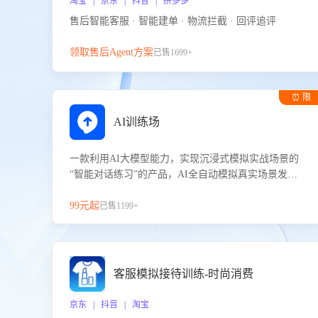
淘宝 | 京东 | 抖音 | 拼多多
售后智能客服 · 智能建单 · 物流拦截 · 回评追评
领取售后Agent方案
已售1699+
⏰ 限
时试用
AI训练场
一款利用AI大模型能力，实现沉浸式模拟实战场景的
“智能对话练习”的产品，AI全自动模拟真实场景发生
的对话，企业可以帮助员工提升客服接待技巧，持续
提升客服团队的销服能力。
99元起
已售1199+
客服模拟接待训练-时尚消费
京东 | 抖音 | 淘宝