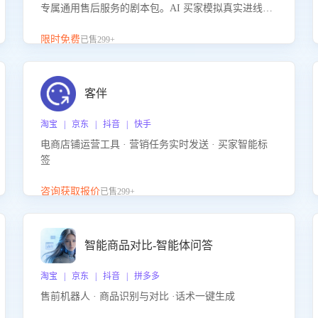
专属通用售后服务的剧本包。AI 买家模拟真实进线咨
询，带您的客服团队进行沉浸式训练，快速吃透功能
咨询等售后场景的应对要点，轻松提升服务能力。
限时免费
已售299+
客伴
淘宝 | 京东 | 抖音 | 快手
电商店铺运营工具 · 营销任务实时发送 · 买家智能标
签
咨询获取报价
已售299+
智能商品对比-智能体问答
淘宝 | 京东 | 抖音 | 拼多多
售前机器人 · 商品识别与对比 ·话术一键生成