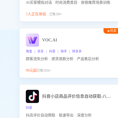
AI买家模拟对话 · 时尚消费类目 · 穿搭推荐场景训练
5人正在体验...
已售299+
🔥热卖
VOC.AI
淘宝 | 京东 | 抖音 | 快手 | 拼多多
顾客流失分析 · 退货退款分析 · 产品售后分析
99元起
已售2950+
抖音小店商品评价信息自动获取-八爪鱼
抖音
抖店评价自动爬取 · 极速导出 · 深度分析