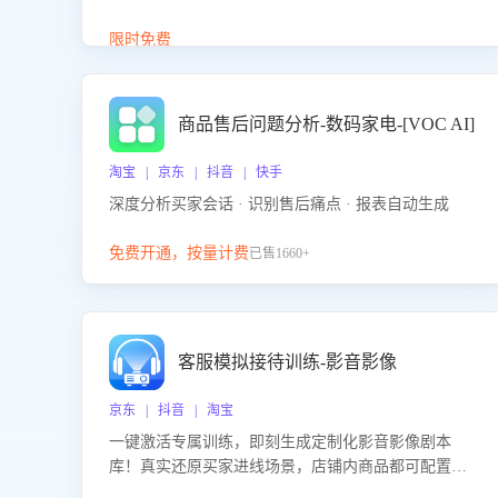
答、商品卖点介绍等智能体提供完整、全面、准确的
商品知识。
限时免费
商品售后问题分析-数码家电-[VOC AI]
淘宝 | 京东 | 抖音 | 快手
深度分析买家会话 · 识别售后痛点 · 报表自动生成
免费开通，按量计费
已售1660+
客服模拟接待训练-影音影像
京东 | 抖音 | 淘宝
一键激活专属训练，即刻生成定制化影音影像剧本
库！真实还原买家进线场景，店铺内商品都可配置到
剧本中进行针对性训练，加强商品知识解答能力，提