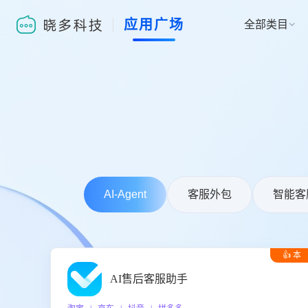
应用广场
全部类目

AI-Agent
客服外包
智能客
👍 本
周推荐
AI售后客服助手