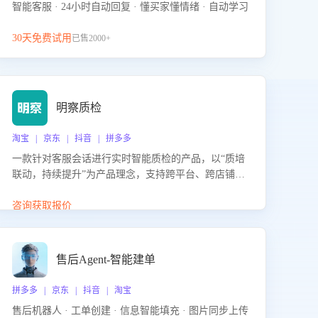
智能客服 · 24小时自动回复 · 懂买家懂情绪 · 自动学习
30天免费试用
已售2000+
明察质检
淘宝 | 京东 | 抖音 | 拼多多
一款针对客服会话进行实时智能质检的产品，以“质培
联动，持续提升”为产品理念，支持跨平台、跨店铺的
全面、实时、智能化质检，并根据质检结果形成质培
联动，持续提升客服团队的销服能力。
咨询获取报价
售后Agent-智能建单
拼多多 | 京东 | 抖音 | 淘宝
售后机器人 · 工单创建 · 信息智能填充 · 图片同步上传