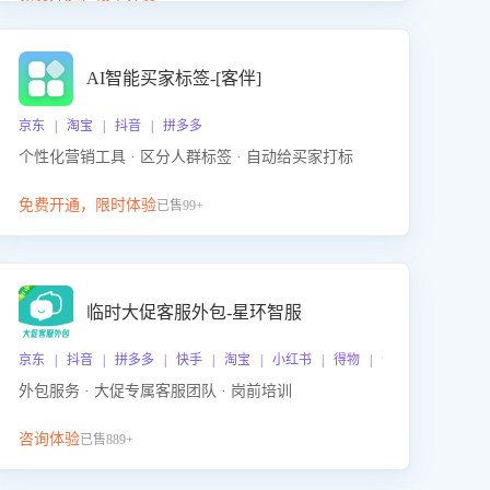
动产品迭代，从根本上降低退货率，进而降低因技术
差异或服务疏漏导致的退款率。
AI智能买家标签-[客伴]
京东 | 淘宝 | 抖音 | 拼多多
个性化营销工具 · 区分人群标签 · 自动给买家打标
免费开通，限时体验
已售99+
临时大促客服外包-星环智服
京东 | 抖音 | 拼多多 | 快手 | 淘宝 | 小红书 | 得物 | 企业微信
外包服务 · 大促专属客服团队 · 岗前培训
咨询体验
已售889+