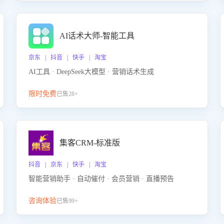
AI话术大师-智能工具
京东 | 抖音 | 快手 | 淘宝
AI工具 · DeepSeek大模型 · 营销话术生成
限时免费
已售28+
集客CRM-标准版
抖音 | 京东 | 快手 | 淘宝
智能营销助手 · 自动催付 · 会员营销 · 直播预告
咨询体验
已售99+