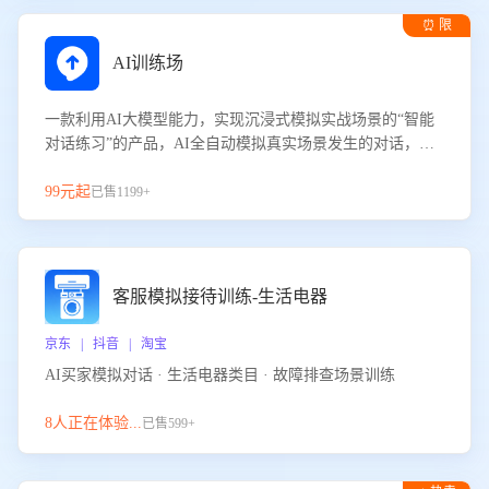
⏰ 限
时试用
AI训练场
一款利用AI大模型能力，实现沉浸式模拟实战场景的“智能
对话练习”的产品，AI全自动模拟真实场景发生的对话，企
业可以帮助员工提升客服接待技巧，持续提升客服团队的销
服能力。
99元起
已售1199+
客服模拟接待训练-生活电器
京东 | 抖音 | 淘宝
AI买家模拟对话 · 生活电器类目 · 故障排查场景训练
8人正在体验...
已售599+