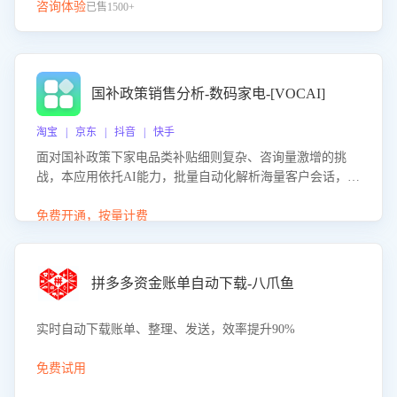
咨询体验
已售1500+
国补政策销售分析-数码家电-[VOCAI]
淘宝 | 京东 | 抖音 | 快手
面对国补政策下家电品类补贴细则复杂、咨询量激增的挑
战，本应用依托AI能力，批量自动化解析海量客户会话，精
准识别消费者对能以旧换新、补贴额度等政策的关注焦点与
购买意向，深度洞察决策动因。同时全面评估客服团队政策
免费开通，按量计费
解读准确性与响应效率，定位服务薄弱环节，为企业提供数
据驱动的策略优化建议与培训支持，助力提升政策响应速
度、客服转化能力及销售业绩。
拼多多资金账单自动下载-八爪鱼
实时自动下载账单、整理、发送，效率提升90%
免费试用