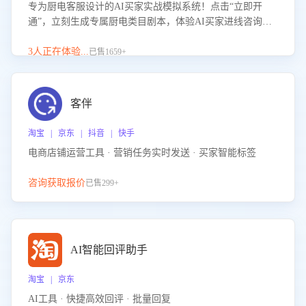
专为厨电客服设计的AI买家实战模拟系统！点击“立即开
通”，立刻生成专属厨电类目剧本，体验AI买家进线咨询真
实场景训练，快速掌握针对家用厨电商品的“功能咨询”等真
实场景应对技巧！
3人正在体验...
已售1659+
客伴
淘宝 | 京东 | 抖音 | 快手
电商店铺运营工具 · 营销任务实时发送 · 买家智能标签
咨询获取报价
已售299+
AI智能回评助手
淘宝 | 京东
AI工具 · 快捷高效回评 · 批量回复