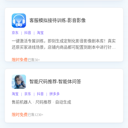
客服模拟接待训练-影音影像
京东 | 抖音 | 淘宝
一键激活专属训练，即刻生成定制化影音影像剧本库！真实
还原买家进线场景，店铺内商品都可配置到剧本中进行针对
性训练，加强商品知识解答能力，提升客服售前转化率。点
击 “立即开通”，快速获取影音影像类目剧本，一键开启客服
限时免费
已售50+
培训。
智能尺码推荐-智能体问答
淘宝 | 京东 | 抖音 | 拼多多
售前机器人 · 尺码推荐 · 自动生成
限时免费
已售1230+