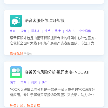
语音客服外包-星环智服
京东 | 抖音 | 拼多多 | 快手 | 淘宝 | 小红书 | 企业微信
语音客服外包是由星环智服提供专业的呼叫中心外包服务，
它依托全国10大线下职场布局和严选客服团队，专注于为企
业提供高效的语音呼叫解决方案。这项服务旨在通过专业的
客服团队和智能工具提升语音客服服务效率和质量，帮助企
咨询体验
已售99+
业实现降本增效。
客诉舆情风险分析-数码家电-[VOC AI]
淘宝 | 京东 | 抖音 | 快手
VOC客诉舆情风险分析是一款基于AI大模型的VOC深度分
析应用，专注于解析买家投诉及客服冲突会话，助力企业精
准防控舆情风险。该产品通过智能定位高风险会话、精准判
别客户情绪、归因争议根源，并客观评估客服应对合理性与
免费开通，按量计费