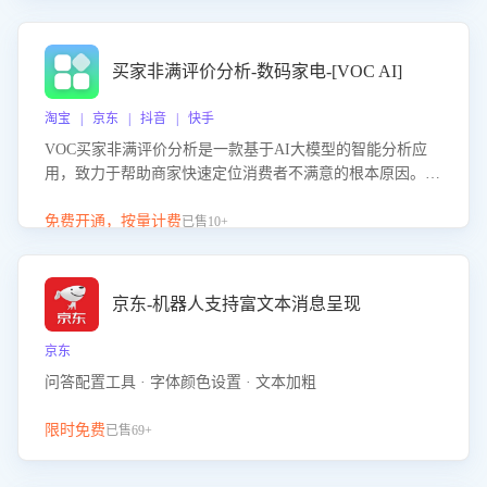
成效。系统可自动生成针对性改进策略，包括沟通话术优
化、流程规范及部门协同建议，从而提升客服团队舆情应对
能力，阻断差评扩散，维护品牌声誉，实现客户满意度的持
买家非满评价分析-数码家电-[VOC AI]
续提升。
淘宝 | 京东 | 抖音 | 快手
VOC买家非满评价分析是一款基于AI大模型的智能分析应
用，致力于帮助商家快速定位消费者不满意的根本原因。该
产品可自动识别非满评价中的关键问题，区别问题是否属于
客服原因或其它部门原因，明确责任归属，提供可落地的改
免费开通，按量计费
已售10+
进建议与策略方向。通过深入挖掘会话内容，商家可针对性
优化服务流程、提升客服质量，并协同相关部门推进体验整
改，有效提升客户满意度和店铺整体服务质量。
京东-机器人支持富文本消息呈现
京东
问答配置工具 · 字体颜色设置 · 文本加粗
限时免费
已售69+