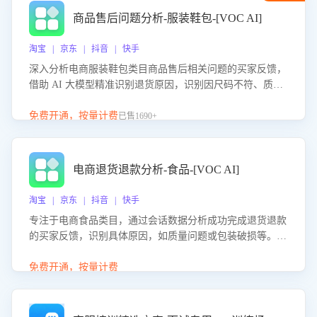
商品售后问题分析-服装鞋包-[VOC AI]
淘宝 | 京东 | 抖音 | 快手
深入分析电商服装鞋包类目商品售后相关问题的买家反馈，
借助 AI 大模型精准识别退货原因，识别因尺码不符、质量
问题等导致的退货原因，给出全方位优化产品与服务的建
议，助力商家优化产品或服务，实现销售额的显著提升。
免费开通，按量计费
已售1690+
电商退货退款分析-食品-[VOC AI]
淘宝 | 京东 | 抖音 | 快手
专注于电商食品类目，通过会话数据分析成功完成退货退款
的买家反馈，识别具体原因，如质量问题或包装破损等。结
合AI大模型，自动评估客服挽回效果，输出优化策略，助力
商家降低退款率，提升售后效率。
免费开通，按量计费