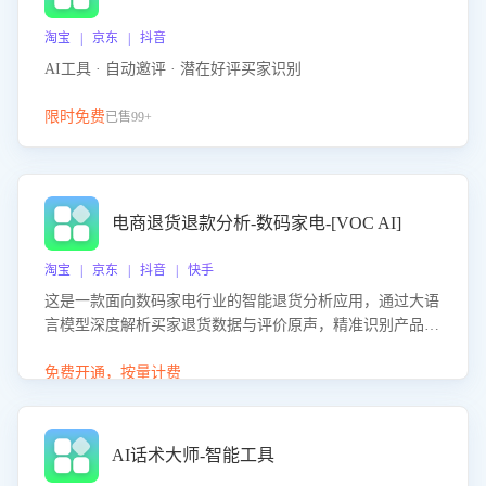
淘宝 | 京东 | 抖音
AI工具 · 自动邀评 · 潜在好评买家识别
限时免费
已售99+
电商退货退款分析-数码家电-[VOC AI]
淘宝 | 京东 | 抖音 | 快手
这是一款面向数码家电行业的智能退货分析应用，通过大语
言模型深度解析买家退货数据与评价原声，精准识别产品质
量、描述不符、物流破损等核心退货原因，并输出可落地的
改进建议，通过挖掘用户痛点驱动产品迭代，从根本上降低
免费开通，按量计费
退货率，进而降低因技术差异或服务疏漏导致的退款率。
AI话术大师-智能工具