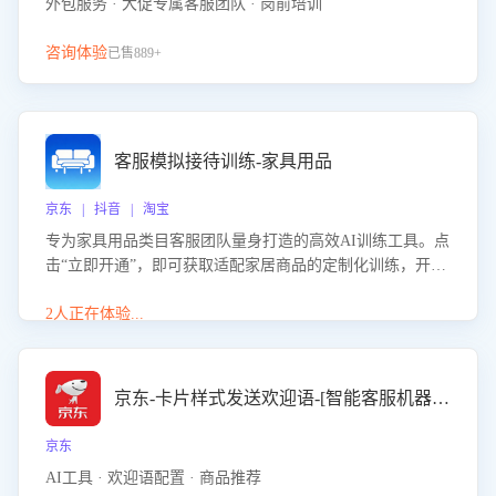
外包服务 · 大促专属客服团队 · 岗前培训
咨询体验
已售889+
客服模拟接待训练-家具用品
京东 | 抖音 | 淘宝
专为家具用品类目客服团队量身打造的高效AI训练工具。点
击“立即开通”，即可获取适配家居商品的定制化训练，开启
模拟真实客户对话的演练。针对性提升客服在家具用品功
能、尺寸参数咨询等高频场景下的专业应对能力。
2人正在体验...
京东-卡片样式发送欢迎语-[智能客服机器人]
京东
AI工具 · 欢迎语配置 · 商品推荐