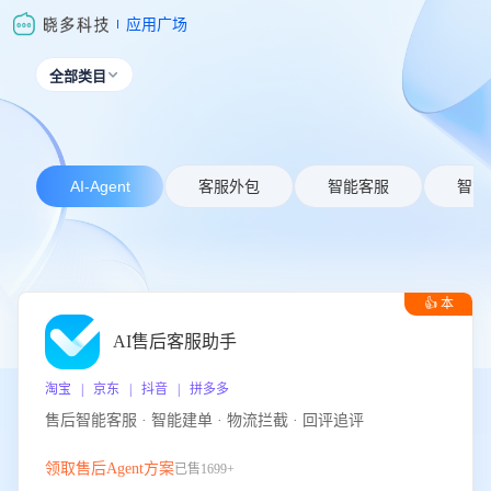
应用广场
全部类目

AI-Agent
客服外包
智能客服
智能
👍 本
周推荐
AI售后客服助手
淘宝 | 京东 | 抖音 | 拼多多
售后智能客服 · 智能建单 · 物流拦截 · 回评追评
领取售后Agent方案
已售1699+