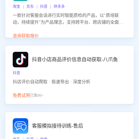
淘宝 | 京东 | 抖音 | 拼多多
一款针对客服会话进行实时智能质检的产品，以“质培联
动，持续提升”为产品理念，支持跨平台、跨店铺的全面、
实时、智能化质检，并根据质检结果形成质培联动，持续提
升客服团队的销服能力。
咨询获取报价
抖音小店商品评价信息自动获取-八爪鱼
抖音
抖店评价自动爬取 · 极速导出 · 深度分析
免费试用
已售99+
客服模拟接待训练-售后