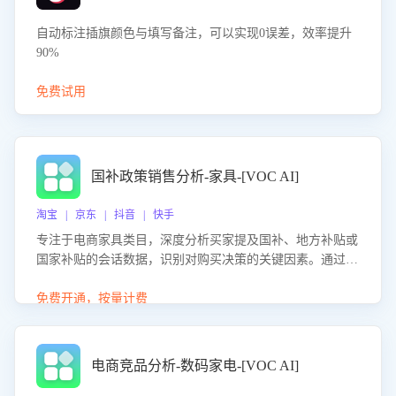
自动标注插旗颜色与填写备注，可以实现0误差，效率提升
90%
免费试用
国补政策销售分析-家具-[VOC AI]
淘宝 | 京东 | 抖音 | 快手
专注于电商家具类目，深度分析买家提及国补、地方补贴或
国家补贴的会话数据，识别对购买决策的关键因素。通过AI
大模型评估客服在政策宣传、回应及互动中的表现，生成优
化策略，助力商家利用国补政策提升GMV。
免费开通，按量计费
电商竞品分析-数码家电-[VOC AI]