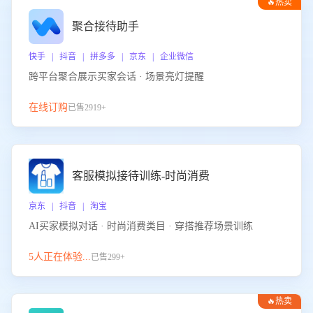
🔥热卖
聚合接待助手
快手 | 抖音 | 拼多多 | 京东 | 企业微信
跨平台聚合展示买家会话 · 场景亮灯提醒
在线订购
已售2919+
客服模拟接待训练-时尚消费
京东 | 抖音 | 淘宝
AI买家模拟对话 · 时尚消费类目 · 穿搭推荐场景训练
5人正在体验...
已售299+
🔥热卖