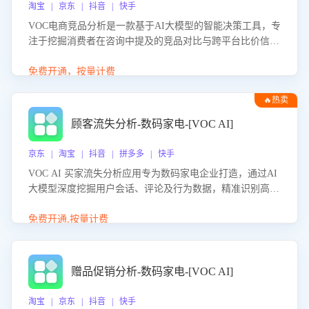
淘宝 | 京东 | 抖音 | 快手
VOC电商竞品分析是一款基于AI大模型的智能决策工具，专
注于挖掘消费者在咨询中提及的竞品对比与跨平台比价信
息。该应用能够精准识别被频繁对比的竞品品牌、咨询量、
商品信息，进行多维度交叉对比，并分析消费者的比价行
免费开通，按量计费
为。通过提供数据驱动的竞品洞察与差异化策略建议，帮助
🔥热卖
企业优化营销话术、突出产品与服务优势，有效提升咨询转
化率，避免陷入单纯价格竞争，实现精准扬长避短。
顾客流失分析-数码家电-[VOC AI]
京东 | 淘宝 | 抖音 | 拼多多 | 快手
VOC AI 买家流失分析应用专为数码家电企业打造，通过AI
大模型深度挖掘用户会话、评论及行为数据，精准识别高流
失风险客户，并定位流失原因：包括产品质量缺陷、售后响
应延迟、竞品价格冲击等。系统自动输出可落地的挽回策
免费开通,按量计费
略，迅速同步到店铺运营团队。
赠品促销分析-数码家电-[VOC AI]
淘宝 | 京东 | 抖音 | 快手