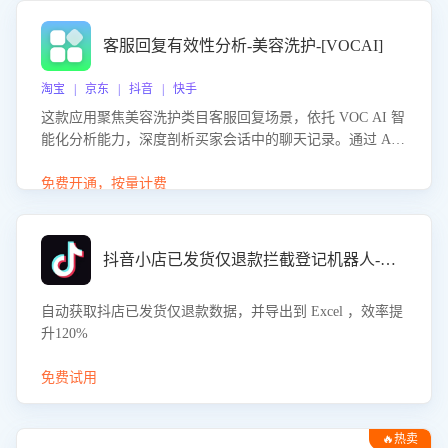
客服回复有效性分析-美容洗护-[VOCAI]
淘宝 | 京东 | 抖音 | 快手
这款应用聚焦美容洗护类目客服回复场景，依托 VOC AI 智
能化分析能力，深度剖析买家会话中的聊天记录。通过 AI
大模型精准定位客服在不同场景的理解与回应难点，评判解
答的有效性与完整性，输出针对性改进策略，助力商家快速
免费开通，按量计费
优化快捷话术，提升客服接待响应率与服务质量。
抖音小店已发货仅退款拦截登记机器人-八爪鱼
自动获取抖店已发货仅退款数据，并导出到 Excel ，效率提
升120%
免费试用
🔥热卖