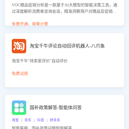
VOC赠品促销分析是一款基于AI大模型的智能决策工具，通
过深度解析消费者咨询会话，精准洞察用户对赠品及促销政
策的真实偏好与需求。该应用可识别高吸引力赠品和热门促
销诉求，帮助企业制定个性化赠品组合策略，优化资源投放
免费开通，按量计费
并淘汰低效赠品，在提升成交转化率的同时有效控制成本，
实现促销效果最大化。
淘宝千牛评论自动回评机器人-八爪鱼
淘宝千牛“待卖家评价”自动评价
免费试用
国补政策解答-智能体问答
淘宝 | 京东 | 抖音 | 拼多多
智能客服 · 国补政策问题智能解答