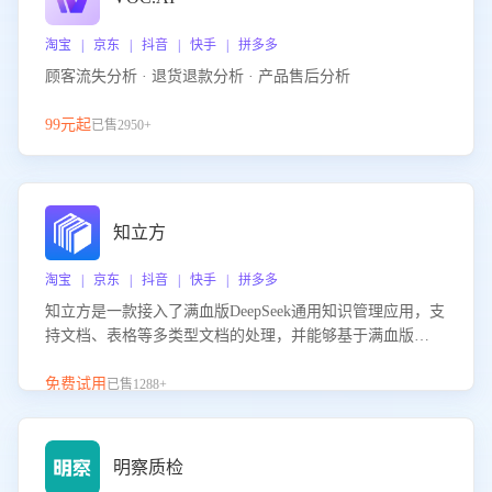
淘宝 | 京东 | 抖音 | 快手 | 拼多多
顾客流失分析 · 退货退款分析 · 产品售后分析
99元起
已售2950+
知立方
淘宝 | 京东 | 抖音 | 快手 | 拼多多
知立方是一款接入了满血版DeepSeek通用知识管理应用，支
持文档、表格等多类型文档的处理，并能够基于满血版
DeepSeek做知识应答。它能够为多种应用场景提供强大的知
识支持，帮助用户高效管理和利用知识资源。通过该产品，
免费试用
已售1288+
用户可以轻松实现文档的上传、分类、检索，提升知识管理
的智能化水平。
明察质检