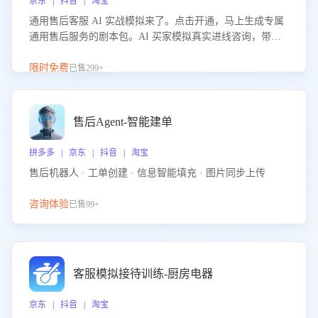
京东 | 抖音 | 淘宝
通用售后客服 AI 实战模拟来了。点击开通，马上生成专属
通用售后服务的剧本包。AI 买家模拟真实进线咨询，带您
的客服团队进行沉浸式训练，快速吃透功能咨询等售后场景
的应对要点，轻松提升服务能力。
限时免费
已售299+
售后Agent-智能建单
拼多多 | 京东 | 抖音 | 淘宝
售后机器人 · 工单创建 · 信息智能填充 · 图片同步上传
咨询体验
已售99+
客服模拟接待训练-厨房电器
京东 | 抖音 | 淘宝