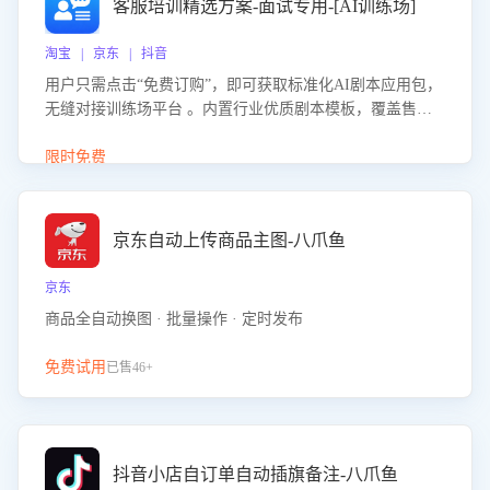
客服培训精选方案-面试专用-[AI训练场]
淘宝 | 京东 | 抖音
用户只需点击“免费订购”，即可获取标准化AI剧本应用包，
无缝对接训练场平台 。内置行业优质剧本模板，覆盖售前
咨询、售后处理等全场景，消除复杂部署流程，节省90%的
初始化时间，助力企业快速启动智能客服训练
限时免费
京东自动上传商品主图-八爪鱼
京东
商品全自动换图 · 批量操作 · 定时发布
免费试用
已售46+
抖音小店自订单自动插旗备注-八爪鱼