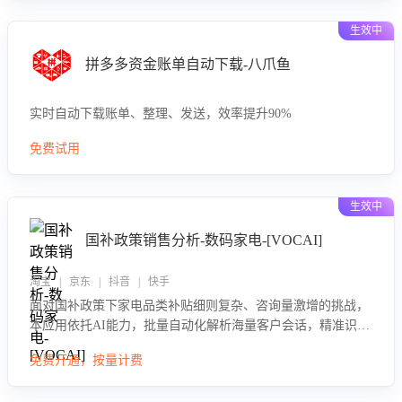
生效中
拼多多资金账单自动下载-八爪鱼
实时自动下载账单、整理、发送，效率提升90%
免费试用
生效中
国补政策销售分析-数码家电-[VOCAI]
淘宝 | 京东 | 抖音 | 快手
面对国补政策下家电品类补贴细则复杂、咨询量激增的挑战，
本应用依托AI能力，批量自动化解析海量客户会话，精准识别
消费者对能以旧换新、补贴额度等政策的关注焦点与购买意
免费开通，按量计费
向，深度洞察决策动因。同时全面评估客服团队政策解读准确
性与响应效率，定位服务薄弱环节，为企业提供数据驱动的策