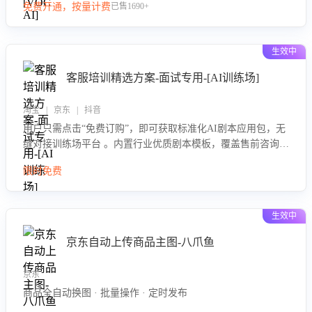
免费开通，按量计费
已售1690+
商家优化产品或服务，实现销售额的显著提升。
生效中
客服培训精选方案-面试专用-[AI训练场]
淘宝 | 京东 | 抖音
用户只需点击“免费订购”，即可获取标准化AI剧本应用包，无
缝对接训练场平台 。内置行业优质剧本模板，覆盖售前咨询、
售后处理等全场景，消除复杂部署流程，节省90%的初始化时
限时免费
间，助力企业快速启动智能客服训练
生效中
京东自动上传商品主图-八爪鱼
京东
商品全自动换图 · 批量操作 · 定时发布