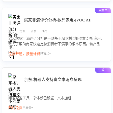
可自动生成针对性改进策略，包括沟通话术优化、流程规范及
部门协同建议，从而提升客服团队舆情应对能力，阻断差评扩
生效中
散，维护品牌声誉，实现客户满意度的持续提升。
买家非满评价分析-数码家电-[VOC AI]
淘宝 | 京东 | 抖音 | 快手
VOC买家非满评价分析是一款基于AI大模型的智能分析应用，
致力于帮助商家快速定位消费者不满意的根本原因。该产品可
自动识别非满评价中的关键问题，区别问题是否属于客服原因
免费开通，按量计费
已售10+
或其它部门原因，明确责任归属，提供可落地的改进建议与策
略方向。通过深入挖掘会话内容，商家可针对性优化服务流
程、提升客服质量，并协同相关部门推进体验整改，有效提升
生效中
客户满意度和店铺整体服务质量。
京东-机器人支持富文本消息呈现
京东
问答配置工具 · 字体颜色设置 · 文本加粗
限时免费
已售69+