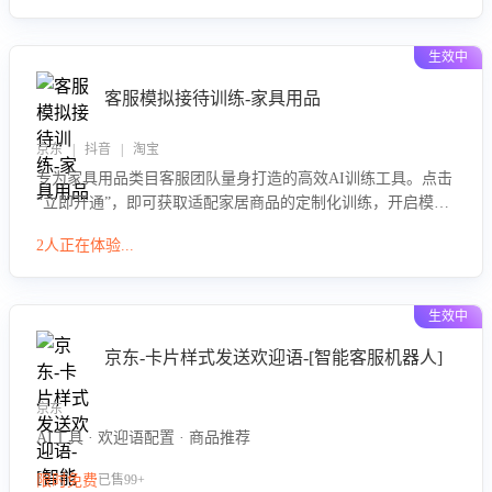
生效中
客服模拟接待训练-家具用品
京东 | 抖音 | 淘宝
专为家具用品类目客服团队量身打造的高效AI训练工具。点击
“立即开通”，即可获取适配家居商品的定制化训练，开启模拟
真实客户对话的演练。针对性提升客服在家具用品功能、尺寸
2人正在体验...
参数咨询等高频场景下的专业应对能力。
生效中
京东-卡片样式发送欢迎语-[智能客服机器人]
京东
AI工具 · 欢迎语配置 · 商品推荐
限时免费
已售99+