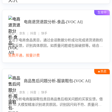
生效中
电商退货退款分析-食品-[VOC AI]
淘宝 | 京东 | 抖音 | 快手
专注于电商食品类目，通过会话数据分析成功完成退货退款的
买家反馈，识别具体原因，如质量问题或包装破损等。结合AI
大模型，自动评估客服挽回效果，输出优化策略，助力商家降
免费开通，按量计费
低退款率，提升售后效率。
🔥热卖
商品售后问题分析-服装鞋包-[VOC AI]
淘宝 | 京东 | 抖音 | 快手
深入分析电商服装鞋包类目商品售后相关问题的买家反馈，借
助 AI 大模型精准识别退货原因，识别因尺码不符、质量问题
等导致的退货原因，给出全方位优化产品与服务的建议，助力