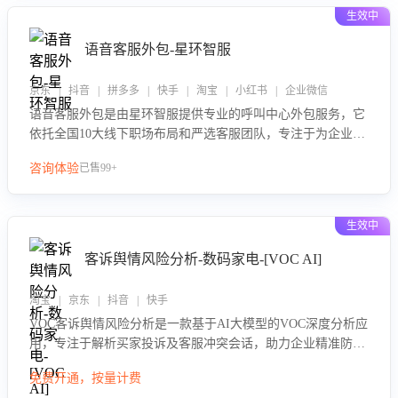
略优化建议与培训支持，助力提升政策响应速度、客服转化能
生效中
力及销售业绩。
语音客服外包-星环智服
京东 | 抖音 | 拼多多 | 快手 | 淘宝 | 小红书 | 企业微信
语音客服外包是由星环智服提供专业的呼叫中心外包服务，它
依托全国10大线下职场布局和严选客服团队，专注于为企业提
供高效的语音呼叫解决方案。这项服务旨在通过专业的客服团
咨询体验
已售99+
队和智能工具提升语音客服服务效率和质量，帮助企业实现降
本增效。
生效中
客诉舆情风险分析-数码家电-[VOC AI]
淘宝 | 京东 | 抖音 | 快手
VOC客诉舆情风险分析是一款基于AI大模型的VOC深度分析应
用，专注于解析买家投诉及客服冲突会话，助力企业精准防控
舆情风险。该产品通过智能定位高风险会话、精准判别客户情
免费开通，按量计费
绪、归因争议根源，并客观评估客服应对合理性与成效。系统