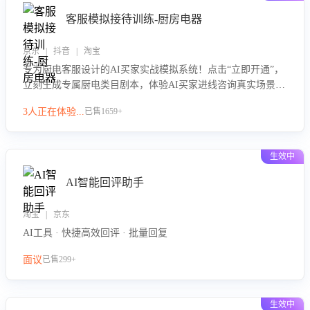
客服模拟接待训练-厨房电器
京东 | 抖音 | 淘宝
专为厨电客服设计的AI买家实战模拟系统！点击“立即开通”，
立刻生成专属厨电类目剧本，体验AI买家进线咨询真实场景训
练，快速掌握针对家用厨电商品的“功能咨询”等真实场景应对
3人正在体验...
已售1659+
技巧！
生效中
AI智能回评助手
淘宝 | 京东
AI工具 · 快捷高效回评 · 批量回复
面议
已售299+
生效中