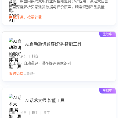
这是一款面向数码家电行业的智能退货分析应用，通过大语言
模型深度解析买家退货数据与评价原声，精准识别产品质量、
描述不符、物流破损等核心退货原因，并输出可落地的改进建
免费开通，按量计费
议，通过挖掘用户痛点驱动产品迭代，从根本上降低退货率，
进而降低因技术差异或服务疏漏导致的退款率。
生效中
AI自动邀请顾客好评-智能工具
淘宝 | 京东 | 抖音
AI工具 · 自动邀评 · 潜在好评买家识别
限时免费
已售99+
生效中
AI话术大师-智能工具
京东 | 抖音 | 快手 | 淘宝