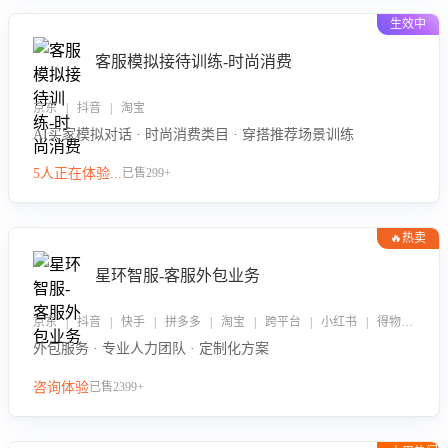
生效中
客服模拟接待训练-时尚消费
京东 | 抖音 | 淘宝
AI买家模拟对话 · 时尚消费类目 · 穿搭推荐场景训练
5人正在体验...
已售299+
🔥热卖
星环智服-客服外包业务
京东 | 抖音 | 快手 | 拼多多 | 淘宝 | 跨平台 | 小红书 | 得物 | 企业微信
外包服务 · 专业人力团队 · 定制化方案
咨询体验
已售2399+