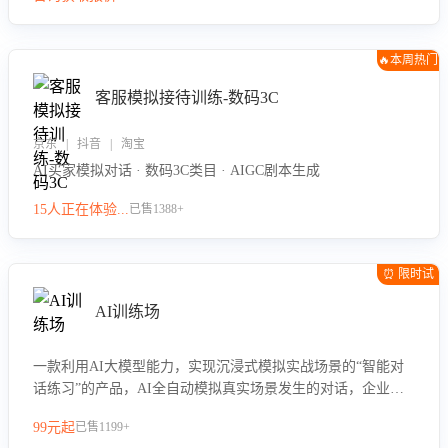
🔥本周热门
客服模拟接待训练-数码3C
京东 | 抖音 | 淘宝
AI买家模拟对话 · 数码3C类目 · AIGC剧本生成
15人正在体验...
已售1388+
⏰ 限时试
用
AI训练场
一款利用AI大模型能力，实现沉浸式模拟实战场景的“智能对
话练习”的产品，AI全自动模拟真实场景发生的对话，企业可
以帮助员工提升客服接待技巧，持续提升客服团队的销服能
99元起
已售1199+
力。