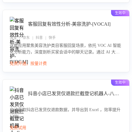
生效中
客服回复有效性分析-美容洗护-[VOCAI]
淘宝 | 京东 | 抖音 | 快手
这款应用聚焦美容洗护类目客服回复场景，依托 VOC AI 智能
化分析能力，深度剖析买家会话中的聊天记录。通过 AI 大模
型精准定位客服在不同场景的理解与回应难点，评判解答的有
免费开通，按量计费
效性与完整性，输出针对性改进策略，助力商家快速优化快捷
话术，提升客服接待响应率与服务质量。
生效中
抖音小店已发货仅退款拦截登记机器人-八爪鱼
自动获取抖店已发货仅退款数据，并导出到 Excel ，效率提升
120%
免费试用