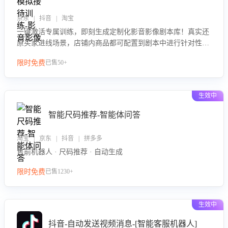
京东 | 抖音 | 淘宝
一键激活专属训练，即刻生成定制化影音影像剧本库！真实还
原买家进线场景，店铺内商品都可配置到剧本中进行针对性训
练，加强商品知识解答能力，提升客服售前转化率。点击 “立
限时免费
已售50+
即开通”，快速获取影音影像类目剧本，一键开启客服培训。
生效中
智能尺码推荐-智能体问答
淘宝 | 京东 | 抖音 | 拼多多
售前机器人 · 尺码推荐 · 自动生成
限时免费
已售1230+
生效中
抖音-自动发送视频消息-[智能客服机器人]