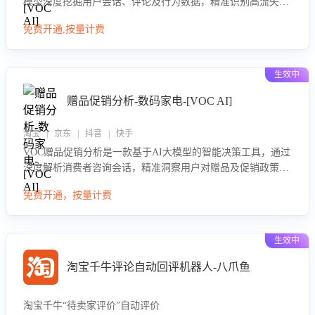
模型深度挖掘用户会话、评论及行为数据，精准识别高流失风
险客户，并定位流失原因：包括产品质量缺陷、售后响应延
免费开通,按量计费
迟、竞品价格冲击等。系统自动输出可落地的挽回策略，迅速
同步到店铺运营团队。
生效中
赠品促销分析-数码家电-[VOC AI]
淘宝 | 京东 | 抖音 | 快手
VOC赠品促销分析是一款基于AI大模型的智能决策工具，通过
深度解析消费者咨询会话，精准洞察用户对赠品及促销政策的
真实偏好与需求。该应用可识别高吸引力赠品和热门促销诉
免费开通，按量计费
求，帮助企业制定个性化赠品组合策略，优化资源投放并淘汰
低效赠品，在提升成交转化率的同时有效控制成本，实现促销
效果最大化。
生效中
淘宝千牛评论自动回评机器人-八爪鱼
淘宝千牛“待卖家评价”自动评价