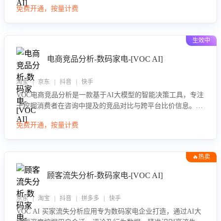
型评估客服在政策宣传、回应及互动中的表现，生成优化策
免费开通，按量计费
略，助力商家利用国补政策提升GMV。
生效中
电商竞品分析-数码家电-[VOC AI]
淘宝 | 京东 | 抖音 | 快手
VOC电商竞品分析是一款基于AI大模型的智能决策工具，专注
于挖掘消费者在咨询中提及的竞品对比与跨平台比价信息。该
应用能够精准识别被频繁对比的竞品品牌、咨询量、商品信
免费开通，按量计费
息，进行多维度交叉对比，并分析消费者的比价行为。通过提
供数据驱动的竞品洞察与差异化策略建议，帮助企业优化营销
话术、突出产品与服务优势，有效提升咨询转化率，避免陷入
🔥热卖
单纯价格竞争，实现精准扬长避短。
顾客流失分析-数码家电-[VOC AI]
京东 | 淘宝 | 抖音 | 拼多多 | 快手
VOC AI 买家流失分析应用专为数码家电企业打造，通过AI大