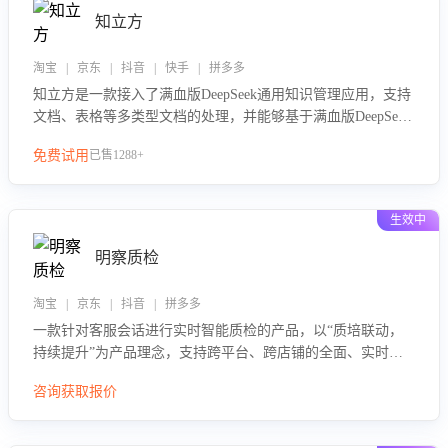
知立方
淘宝 | 京东 | 抖音 | 快手 | 拼多多
知立方是一款接入了满血版DeepSeek通用知识管理应用，支持
文档、表格等多类型文档的处理，并能够基于满血版DeepSeek
做知识应答。它能够为多种应用场景提供强大的知识支持，帮
免费试用
已售1288+
助用户高效管理和利用知识资源。通过该产品，用户可以轻松
实现文档的上传、分类、检索，提升知识管理的智能化水平。
生效中
明察质检
淘宝 | 京东 | 抖音 | 拼多多
一款针对客服会话进行实时智能质检的产品，以“质培联动，
持续提升”为产品理念，支持跨平台、跨店铺的全面、实时、
智能化质检，并根据质检结果形成质培联动，持续提升客服团
咨询获取报价
队的销服能力。