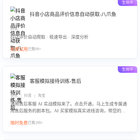
生效中
抖音小店商品评价信息自动获取-八爪鱼
抖音
抖店评价自动爬取 · 极速导出 · 深度分析
免费试用
已售99+
生效中
客服模拟接待训练-售后
京东 | 抖音 | 淘宝
通用售后客服 AI 实战模拟来了。点击开通，马上生成专属通
用售后服务的剧本包。AI 买家模拟真实进线咨询，带您的客
服团队进行沉浸式训练，快速吃透功能咨询等售后场景的应对
限时免费
已售299+
要点，轻松提升服务能力。