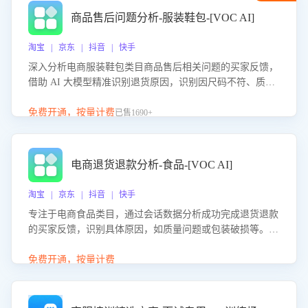
商品售后问题分析-服装鞋包-[VOC AI]
淘宝 | 京东 | 抖音 | 快手
深入分析电商服装鞋包类目商品售后相关问题的买家反馈，
借助 AI 大模型精准识别退货原因，识别因尺码不符、质量
问题等导致的退货原因，给出全方位优化产品与服务的建
议，助力商家优化产品或服务，实现销售额的显著提升。
免费开通，按量计费
已售1690+
电商退货退款分析-食品-[VOC AI]
淘宝 | 京东 | 抖音 | 快手
专注于电商食品类目，通过会话数据分析成功完成退货退款
的买家反馈，识别具体原因，如质量问题或包装破损等。结
合AI大模型，自动评估客服挽回效果，输出优化策略，助力
商家降低退款率，提升售后效率。
免费开通，按量计费