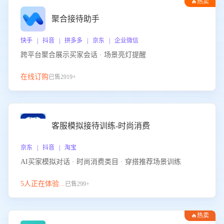
🔥热卖
聚合接待助手
快手 | 抖音 | 拼多多 | 京东 | 企业微信
跨平台聚合展示买家会话 · 场景亮灯提醒
在线订购
已售2919+
客服模拟接待训练-时尚消费
京东 | 抖音 | 淘宝
AI买家模拟对话 · 时尚消费类目 · 穿搭推荐场景训练
5人正在体验...
已售299+
🔥热卖