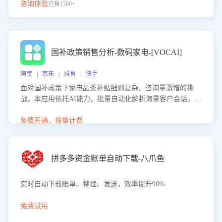
咨询体验
已售1500+
国补政策销售分析-数码家电-[VOCAI]
淘宝 | 京东 | 抖音 | 快手
面对国补政策下家电品类补贴细则复杂、咨询量激增的挑
战，本应用依托AI能力，批量自动化解析海量客户会话，精
准识别消费者对能以旧换新、补贴额度等政策的关注焦点与
购买意向，深度洞察决策动因。同时全面评估客服团队政策
免费开通，按量计费
解读准确性与响应效率，定位服务薄弱环节，为企业提供数
据驱动的策略优化建议与培训支持，助力提升政策响应速
度、客服转化能力及销售业绩。
拼多多资金账单自动下载-八爪鱼
实时自动下载账单、整理、发送，效率提升90%
免费试用