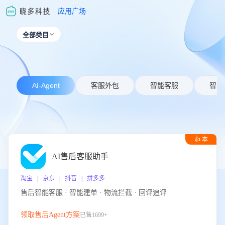
应用广场
全部类目

AI-Agent
客服外包
智能客服
智能
👍 本
周推荐
AI售后客服助手
淘宝 | 京东 | 抖音 | 拼多多
售后智能客服 · 智能建单 · 物流拦截 · 回评追评
领取售后Agent方案
已售1699+