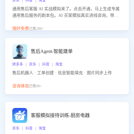
京东 | 抖音 | 淘宝
通用售后客服 AI 实战模拟来了。点击开通，马上生成专属
通用售后服务的剧本包。AI 买家模拟真实进线咨询，带您
的客服团队进行沉浸式训练，快速吃透功能咨询等售后场景
的应对要点，轻松提升服务能力。
限时免费
已售299+
售后Agent-智能建单
拼多多 | 京东 | 抖音 | 淘宝
售后机器人 · 工单创建 · 信息智能填充 · 图片同步上传
咨询体验
已售99+
客服模拟接待训练-厨房电器
京东 | 抖音 | 淘宝