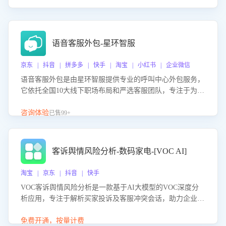
语音客服外包-星环智服
京东 | 抖音 | 拼多多 | 快手 | 淘宝 | 小红书 | 企业微信
语音客服外包是由星环智服提供专业的呼叫中心外包服务，
它依托全国10大线下职场布局和严选客服团队，专注于为企
业提供高效的语音呼叫解决方案。这项服务旨在通过专业的
客服团队和智能工具提升语音客服服务效率和质量，帮助企
咨询体验
已售99+
业实现降本增效。
客诉舆情风险分析-数码家电-[VOC AI]
淘宝 | 京东 | 抖音 | 快手
VOC客诉舆情风险分析是一款基于AI大模型的VOC深度分
析应用，专注于解析买家投诉及客服冲突会话，助力企业精
准防控舆情风险。该产品通过智能定位高风险会话、精准判
别客户情绪、归因争议根源，并客观评估客服应对合理性与
免费开通，按量计费