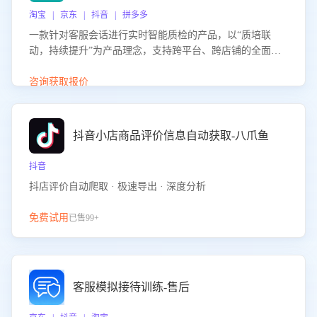
淘宝 | 京东 | 抖音 | 拼多多
一款针对客服会话进行实时智能质检的产品，以“质培联
动，持续提升”为产品理念，支持跨平台、跨店铺的全面、
实时、智能化质检，并根据质检结果形成质培联动，持续提
升客服团队的销服能力。
咨询获取报价
抖音小店商品评价信息自动获取-八爪鱼
抖音
抖店评价自动爬取 · 极速导出 · 深度分析
免费试用
已售99+
客服模拟接待训练-售后