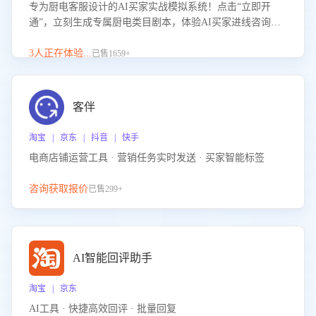
专为厨电客服设计的AI买家实战模拟系统！点击“立即开
通”，立刻生成专属厨电类目剧本，体验AI买家进线咨询真
实场景训练，快速掌握针对家用厨电商品的“功能咨询”等真
实场景应对技巧！
3人正在体验...
已售1659+
客伴
淘宝 | 京东 | 抖音 | 快手
电商店铺运营工具 · 营销任务实时发送 · 买家智能标签
咨询获取报价
已售299+
AI智能回评助手
淘宝 | 京东
AI工具 · 快捷高效回评 · 批量回复