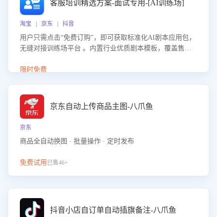
客服培训精选方案-面试专用-[AI训练场]
淘宝 | 京东 | 抖音
用户只需点击“免费订购”，即可获取标准化AI剧本应用包，
无缝对接训练场平台 。内置行业优质剧本模板，覆盖售前
咨询、售后处理等全场景，消除复杂部署流程，节省90%的
初始化时间，助力企业快速启动智能客服训练
限时免费
京东自动上传商品主图-八爪鱼
京东
商品全自动换图 · 批量操作 · 定时发布
免费试用
已售46+
抖音小店自订单自动插旗备注-八爪鱼