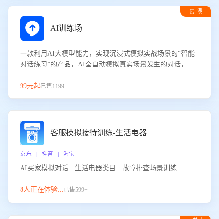
⏰ 限
时试用
AI训练场
一款利用AI大模型能力，实现沉浸式模拟实战场景的“智能
对话练习”的产品，AI全自动模拟真实场景发生的对话，企
业可以帮助员工提升客服接待技巧，持续提升客服团队的销
服能力。
99元起
已售1199+
客服模拟接待训练-生活电器
京东 | 抖音 | 淘宝
AI买家模拟对话 · 生活电器类目 · 故障排查场景训练
8人正在体验...
已售599+