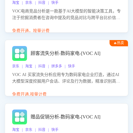
淘宝 | 京东 | 抖音 | 快手
VOC电商竞品分析是一款基于AI大模型的智能决策工具，专
注于挖掘消费者在咨询中提及的竞品对比与跨平台比价信
息。该应用能够精准识别被频繁对比的竞品品牌、咨询量、
商品信息，进行多维度交叉对比，并分析消费者的比价行
免费开通，按量计费
为。通过提供数据驱动的竞品洞察与差异化策略建议，帮助
🔥热卖
企业优化营销话术、突出产品与服务优势，有效提升咨询转
化率，避免陷入单纯价格竞争，实现精准扬长避短。
顾客流失分析-数码家电-[VOC AI]
京东 | 淘宝 | 抖音 | 拼多多 | 快手
VOC AI 买家流失分析应用专为数码家电企业打造，通过AI
大模型深度挖掘用户会话、评论及行为数据，精准识别高流
失风险客户，并定位流失原因：包括产品质量缺陷、售后响
应延迟、竞品价格冲击等。系统自动输出可落地的挽回策
免费开通,按量计费
略，迅速同步到店铺运营团队。
赠品促销分析-数码家电-[VOC AI]
淘宝 | 京东 | 抖音 | 快手