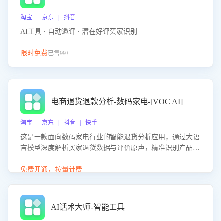
淘宝 | 京东 | 抖音
AI工具 · 自动邀评 · 潜在好评买家识别
限时免费
已售99+
电商退货退款分析-数码家电-[VOC AI]
淘宝 | 京东 | 抖音 | 快手
这是一款面向数码家电行业的智能退货分析应用，通过大语
言模型深度解析买家退货数据与评价原声，精准识别产品质
量、描述不符、物流破损等核心退货原因，并输出可落地的
改进建议，通过挖掘用户痛点驱动产品迭代，从根本上降低
免费开通，按量计费
退货率，进而降低因技术差异或服务疏漏导致的退款率。
AI话术大师-智能工具