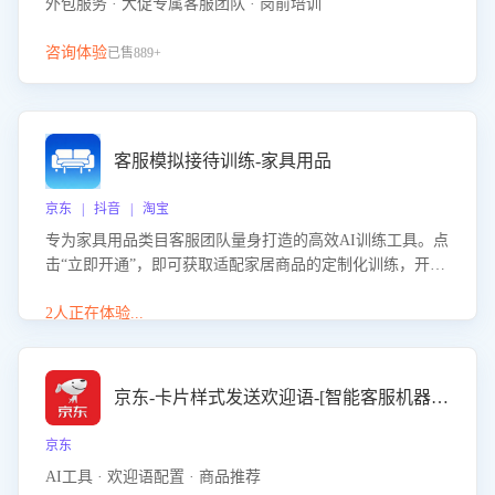
外包服务 · 大促专属客服团队 · 岗前培训
咨询体验
已售889+
客服模拟接待训练-家具用品
京东 | 抖音 | 淘宝
专为家具用品类目客服团队量身打造的高效AI训练工具。点
击“立即开通”，即可获取适配家居商品的定制化训练，开启
模拟真实客户对话的演练。针对性提升客服在家具用品功
能、尺寸参数咨询等高频场景下的专业应对能力。
2人正在体验...
京东-卡片样式发送欢迎语-[智能客服机器人]
京东
AI工具 · 欢迎语配置 · 商品推荐