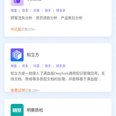
淘宝 | 京东 | 抖音 | 快手 | 拼多多
顾客流失分析 · 退货退款分析 · 产品售后分析
99元起
已售2950+
知立方
淘宝 | 京东 | 抖音 | 快手 | 拼多多
知立方是一款接入了满血版DeepSeek通用知识管理应用，支
持文档、表格等多类型文档的处理，并能够基于满血版
DeepSeek做知识应答。它能够为多种应用场景提供强大的知
识支持，帮助用户高效管理和利用知识资源。通过该产品，
免费试用
已售1288+
用户可以轻松实现文档的上传、分类、检索，提升知识管理
的智能化水平。
明察质检