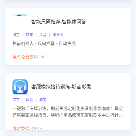
智能尺码推荐-智能体问答
淘宝 | 京东 | 抖音 | 拼多多
售前机器人 · 尺码推荐 · 自动生成
限时免费
已售1230+
客服模拟接待训练-影音影像
京东 | 抖音 | 淘宝
一键激活专属训练，即刻生成定制化影音影像剧本库！真实
还原买家进线场景，店铺内商品都可配置到剧本中进行针对
性训练，加强商品知识解答能力，提升客服售前转化率。点
击 “立即开通”，快速获取影音影像类目剧本，一键开启客服
限时免费
已售50+
培训。