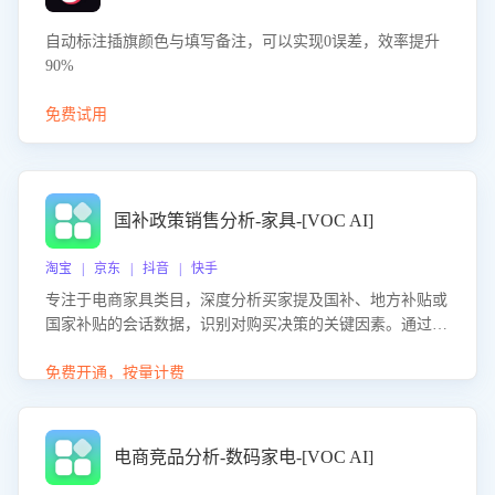
自动标注插旗颜色与填写备注，可以实现0误差，效率提升
90%
免费试用
国补政策销售分析-家具-[VOC AI]
淘宝 | 京东 | 抖音 | 快手
专注于电商家具类目，深度分析买家提及国补、地方补贴或
国家补贴的会话数据，识别对购买决策的关键因素。通过AI
大模型评估客服在政策宣传、回应及互动中的表现，生成优
化策略，助力商家利用国补政策提升GMV。
免费开通，按量计费
电商竞品分析-数码家电-[VOC AI]