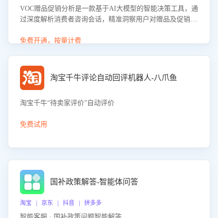
VOC赠品促销分析是一款基于AI大模型的智能决策工具，通
过深度解析消费者咨询会话，精准洞察用户对赠品及促销政
策的真实偏好与需求。该应用可识别高吸引力赠品和热门促
销诉求，帮助企业制定个性化赠品组合策略，优化资源投放
免费开通，按量计费
并淘汰低效赠品，在提升成交转化率的同时有效控制成本，
实现促销效果最大化。
淘宝千牛评论自动回评机器人-八爪鱼
淘宝千牛“待卖家评价”自动评价
免费试用
国补政策解答-智能体问答
淘宝 | 京东 | 抖音 | 拼多多
智能客服 · 国补政策问题智能解答