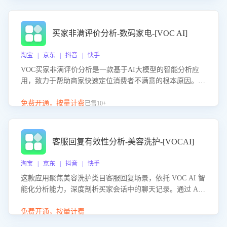
成效。系统可自动生成针对性改进策略，包括沟通话术优
化、流程规范及部门协同建议，从而提升客服团队舆情应对
能力，阻断差评扩散，维护品牌声誉，实现客户满意度的持
买家非满评价分析-数码家电-[VOC AI]
续提升。
淘宝 | 京东 | 抖音 | 快手
VOC买家非满评价分析是一款基于AI大模型的智能分析应
用，致力于帮助商家快速定位消费者不满意的根本原因。该
产品可自动识别非满评价中的关键问题，区别问题是否属于
客服原因或其它部门原因，明确责任归属，提供可落地的改
免费开通，按量计费
已售10+
进建议与策略方向。通过深入挖掘会话内容，商家可针对性
优化服务流程、提升客服质量，并协同相关部门推进体验整
改，有效提升客户满意度和店铺整体服务质量。
客服回复有效性分析-美容洗护-[VOCAI]
淘宝 | 京东 | 抖音 | 快手
这款应用聚焦美容洗护类目客服回复场景，依托 VOC AI 智
能化分析能力，深度剖析买家会话中的聊天记录。通过 AI
大模型精准定位客服在不同场景的理解与回应难点，评判解
答的有效性与完整性，输出针对性改进策略，助力商家快速
免费开通，按量计费
优化快捷话术，提升客服接待响应率与服务质量。