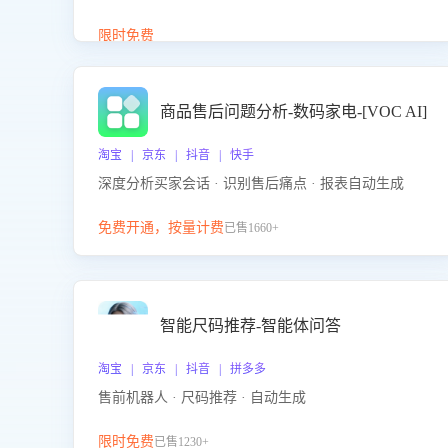
答、商品卖点介绍等智能体提供完整、全面、准确的
商品知识。
限时免费
商品售后问题分析-数码家电-[VOC AI]
淘宝 | 京东 | 抖音 | 快手
深度分析买家会话 · 识别售后痛点 · 报表自动生成
免费开通，按量计费
已售1660+
智能尺码推荐-智能体问答
淘宝 | 京东 | 抖音 | 拼多多
售前机器人 · 尺码推荐 · 自动生成
限时免费
已售1230+