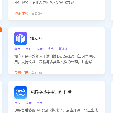
外包服务 · 专业人力团队 · 定制化方案
咨询体验
已售2399+
知立方
淘宝 | 京东 | 抖音 | 快手 | 拼多多
知立方是一款接入了满血版DeepSeek通用知识管理应
用，支持文档、表格等多类型文档的处理，并能够基
于满血版DeepSeek做知识应答。它能够为多种应用场
景提供强大的知识支持，帮助用户高效管理和利用知
免费试用
已售1288+
识资源。通过该产品，用户可以轻松实现文档的上
传、分类、检索，提升知识管理的智能化水平。
客服模拟接待训练-售后
京东 | 抖音 | 淘宝
通用售后客服 AI 实战模拟来了。点击开通，马上生成