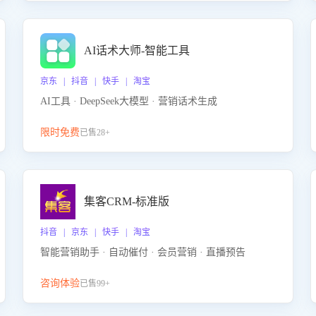
AI话术大师-智能工具
京东 | 抖音 | 快手 | 淘宝
AI工具 · DeepSeek大模型 · 营销话术生成
限时免费
已售28+
集客CRM-标准版
抖音 | 京东 | 快手 | 淘宝
智能营销助手 · 自动催付 · 会员营销 · 直播预告
咨询体验
已售99+