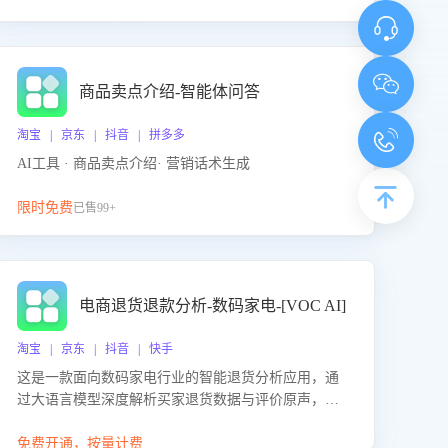
商品卖点介绍-智能体问答
淘宝 | 京东 | 抖音 | 拼多多
AI工具 · 商品卖点介绍· 营销话术生成
限时免费
已售99+
电商退货退款分析-数码家电-[VOC AI]
淘宝 | 京东 | 抖音 | 快手
这是一款面向数码家电行业的智能退货分析应用，通
过大语言模型深度解析买家退货数据与评价原声，精
准识别产品质量、描述不符、物流破损等核心退货原
因，并输出可落地的改进建议，通过挖掘用户痛点驱
免费开通，按量计费