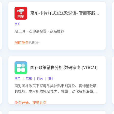
京东-卡片样式发送欢迎语-[智能客服机器人]
京东
AI工具 · 欢迎语配置 · 商品推荐
限时免费
已售99+
国补政策销售分析-数码家电-[VOCAI]
淘宝 | 京东 | 抖音 | 快手
面对国补政策下家电品类补贴细则复杂、咨询量激增
的挑战，本应用依托AI能力，批量自动化解析海量客
户会话，精准识别消费者对能以旧换新、补贴额度等
政策的关注焦点与购买意向，深度洞察决策动因。同
免费开通，按量计费
时全面评估客服团队政策解读准确性与响应效率，定
位服务薄弱环节，为企业提供数据驱动的策略优化建