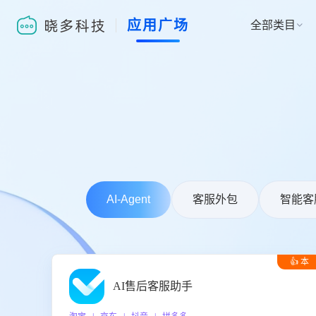
应用广场
全部类目

AI-Agent
客服外包
智能客
👍 本
周推荐
AI售后客服助手