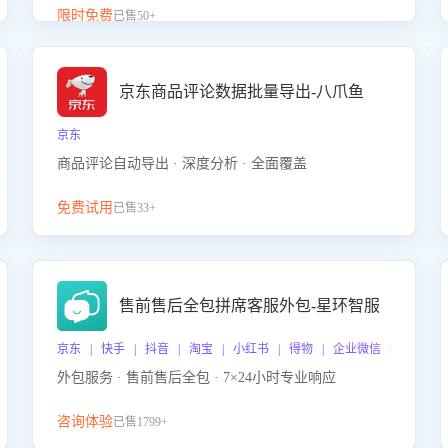
升客服售前转化率。点击 “立即开通”，快速获取影音
限时免费
已售50+
影像类目剧本，一键开启客服培训。
京东商品评论数据批量导出-八爪鱼
京东
商品评论自动导出 · 深度分析 · 全面覆盖
免费试用
已售33+
售前售后全包拼席客服外包-星环智服
京东 | 快手 | 抖音 | 淘宝 | 小红书 | 得物 | 企业微信 | 跨平台
外包服务 · 售前售后全包 · 7×24小时专业响应
咨询体验
已售1799+