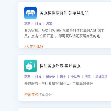
客服模拟接待训练-家具用品
京东 | 抖音 | 淘宝
专为家具用品类目客服团队量身打造的高效AI训练工
具。点击“立即开通”，即可获取适配家居商品的定制
化训练，开启模拟真实客户对话的演练。针对性提升
客服在家具用品功能、尺寸参数咨询等高频场景下的
2人正在体验...
专业应对能力。
售后客服外包-星环智服
京东 | 抖音 | 拼多多 | 快手 | 小红书 | 淘宝 | 企业微信
外包服务 · 售后专属客服团队 · 工单高效处理
咨询体验
已售1500+