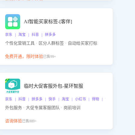
动产品迭代，从根本上降低退货率，进而降低因技术
差异或服务疏漏导致的退款率。
AI智能买家标签-[客伴]
京东 | 淘宝 | 抖音 | 拼多多
个性化营销工具 · 区分人群标签 · 自动给买家打标
免费开通，限时体验
已售99+
临时大促客服外包-星环智服
京东 | 抖音 | 拼多多 | 快手 | 淘宝 | 小红书 | 得物 | 企业微信
外包服务 · 大促专属客服团队 · 岗前培训
咨询体验
已售889+