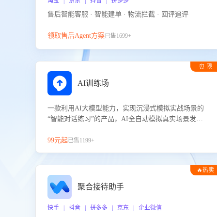
淘宝 | 京东 | 抖音 | 拼多多
售后智能客服 · 智能建单 · 物流拦截 · 回评追评
领取售后Agent方案
已售1699+
⏰ 限
时试用
AI训练场
一款利用AI大模型能力，实现沉浸式模拟实战场景的
“智能对话练习”的产品，AI全自动模拟真实场景发生
的对话，企业可以帮助员工提升客服接待技巧，持续
提升客服团队的销服能力。
99元起
已售1199+
🔥热卖
聚合接待助手
快手 | 抖音 | 拼多多 | 京东 | 企业微信