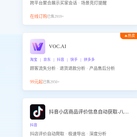
跨平台聚合展示买家会话 · 场景亮灯提醒
在线订购
已售2919+
🔥热卖
VOC.AI
淘宝 | 京东 | 抖音 | 快手 | 拼多多
顾客流失分析 · 退货退款分析 · 产品售后分析
99元起
已售2950+
抖音小店商品评价信息自动获取-八爪鱼
抖音
抖店评价自动爬取 · 极速导出 · 深度分析