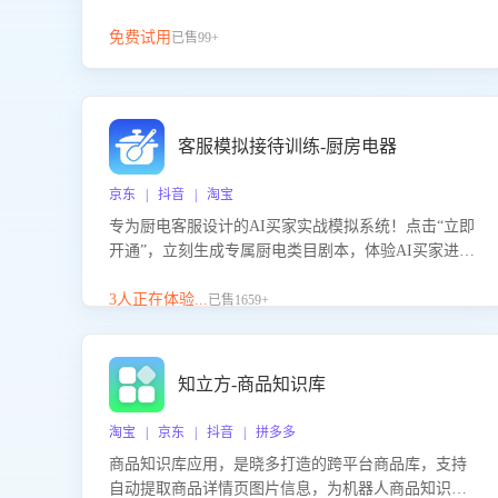
免费试用
已售99+
客服模拟接待训练-厨房电器
京东 | 抖音 | 淘宝
专为厨电客服设计的AI买家实战模拟系统！点击“立即
开通”，立刻生成专属厨电类目剧本，体验AI买家进线
咨询真实场景训练，快速掌握针对家用厨电商品的“功
能咨询”等真实场景应对技巧！
3人正在体验...
已售1659+
知立方-商品知识库
淘宝 | 京东 | 抖音 | 拼多多
商品知识库应用，是晓多打造的跨平台商品库，支持
自动提取商品详情页图片信息，为机器人商品知识问