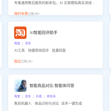
专属通用售后服务的剧本包。AI 买家模拟真实进线咨
询，带您的客服团队进行沉浸式训练，快速吃透功能
咨询等售后场景的应对要点，轻松提升服务能力。
限时免费
已售299+
AI智能回评助手
淘宝 | 京东
AI工具 · 快捷高效回评 · 批量回复
面议
已售299+
智能商品对比-智能体问答
淘宝 | 京东 | 抖音 | 拼多多
售前机器人 · 商品识别与对比 ·话术一键生成