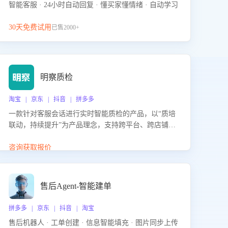
智能客服 · 24小时自动回复 · 懂买家懂情绪 · 自动学习
30天免费试用
已售2000+
明察质检
淘宝 | 京东 | 抖音 | 拼多多
一款针对客服会话进行实时智能质检的产品，以“质培
联动，持续提升”为产品理念，支持跨平台、跨店铺的
全面、实时、智能化质检，并根据质检结果形成质培
联动，持续提升客服团队的销服能力。
咨询获取报价
售后Agent-智能建单
拼多多 | 京东 | 抖音 | 淘宝
售后机器人 · 工单创建 · 信息智能填充 · 图片同步上传