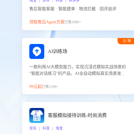
淘宝 | 京东 | 抖音 | 拼多多
售后智能客服 · 智能建单 · 物流拦截 · 回评追评
领取售后Agent方案
已售1699+
⏰ 限
时试用
AI训练场
一款利用AI大模型能力，实现沉浸式模拟实战场景的
“智能对话练习”的产品，AI全自动模拟真实场景发生
的对话，企业可以帮助员工提升客服接待技巧，持续
提升客服团队的销服能力。
99元起
已售1199+
客服模拟接待训练-时尚消费
京东 | 抖音 | 淘宝