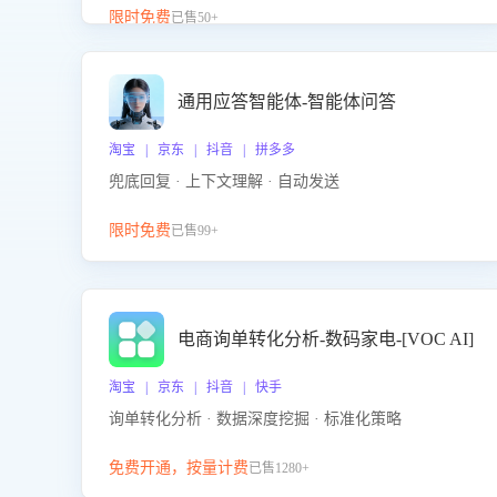
升客服售前转化率。点击 “立即开通”，快速获取影音
限时免费
已售50+
影像类目剧本，一键开启客服培训。
通用应答智能体-智能体问答
淘宝 | 京东 | 抖音 | 拼多多
兜底回复 · 上下文理解 · 自动发送
限时免费
已售99+
电商询单转化分析-数码家电-[VOC AI]
淘宝 | 京东 | 抖音 | 快手
询单转化分析 · 数据深度挖掘 · 标准化策略
免费开通，按量计费
已售1280+