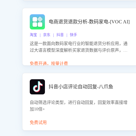
电商退货退款分析-数码家电-[VOC AI]
淘宝 | 京东 | 抖音 | 快手
这是一款面向数码家电行业的智能退货分析应用，通
过大语言模型深度解析买家退货数据与评价原声，精
准识别产品质量、描述不符、物流破损等核心退货原
因，并输出可落地的改进建议，通过挖掘用户痛点驱
免费开通，按量计费
动产品迭代，从根本上降低退货率，进而降低因技术
差异或服务疏漏导致的退款率。
抖音小店评论自动回复-八爪鱼
自动筛选评论类型，进行自动回复，回复效率直接增
加10倍+
免费试用