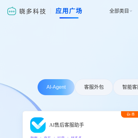
应用广场
全部类目

AI-Agent
客服外包
智能客
👍 本
周推荐
AI售后客服助手