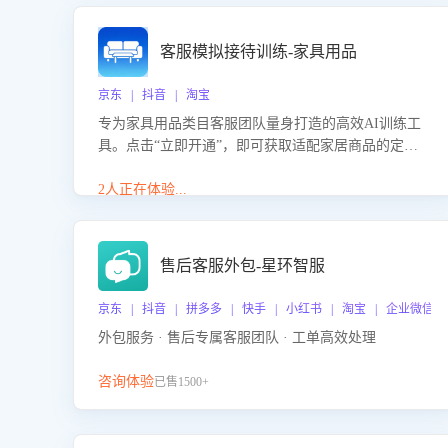
客服模拟接待训练-家具用品
京东 | 抖音 | 淘宝
专为家具用品类目客服团队量身打造的高效AI训练工
具。点击“立即开通”，即可获取适配家居商品的定制
化训练，开启模拟真实客户对话的演练。针对性提升
客服在家具用品功能、尺寸参数咨询等高频场景下的
2人正在体验...
专业应对能力。
售后客服外包-星环智服
京东 | 抖音 | 拼多多 | 快手 | 小红书 | 淘宝 | 企业微信
外包服务 · 售后专属客服团队 · 工单高效处理
咨询体验
已售1500+