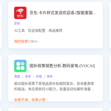
京东-卡片样式发送欢迎语-[智能客服机器人]
京东
AI工具 · 欢迎语配置 · 商品推荐
限时免费
已售99+
国补政策销售分析-数码家电-[VOCAI]
淘宝 | 京东 | 抖音 | 快手
面对国补政策下家电品类补贴细则复杂、咨询量激增
的挑战，本应用依托AI能力，批量自动化解析海量客
户会话，精准识别消费者对能以旧换新、补贴额度等
政策的关注焦点与购买意向，深度洞察决策动因。同
免费开通，按量计费
时全面评估客服团队政策解读准确性与响应效率，定
位服务薄弱环节，为企业提供数据驱动的策略优化建