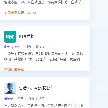
智能客服 · 24小时自动回复 · 懂买家懂情绪 · 自动学习
30天免费试用
已售2000+
明察质检
淘宝 | 京东 | 抖音 | 拼多多
一款针对客服会话进行实时智能质检的产品，以“质培
联动，持续提升”为产品理念，支持跨平台、跨店铺的
全面、实时、智能化质检，并根据质检结果形成质培
联动，持续提升客服团队的销服能力。
咨询获取报价
售后Agent-智能建单
拼多多 | 京东 | 抖音 | 淘宝
售后机器人 · 工单创建 · 信息智能填充 · 图片同步上传