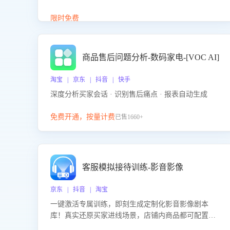
答、商品卖点介绍等智能体提供完整、全面、准确的
商品知识。
限时免费
商品售后问题分析-数码家电-[VOC AI]
淘宝 | 京东 | 抖音 | 快手
深度分析买家会话 · 识别售后痛点 · 报表自动生成
免费开通，按量计费
已售1660+
客服模拟接待训练-影音影像
京东 | 抖音 | 淘宝
一键激活专属训练，即刻生成定制化影音影像剧本
库！真实还原买家进线场景，店铺内商品都可配置到
剧本中进行针对性训练，加强商品知识解答能力，提