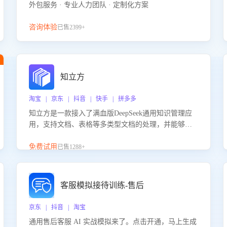
外包服务 · 专业人力团队 · 定制化方案
咨询体验
已售2399+
知立方
淘宝 | 京东 | 抖音 | 快手 | 拼多多
知立方是一款接入了满血版DeepSeek通用知识管理应
用，支持文档、表格等多类型文档的处理，并能够基
于满血版DeepSeek做知识应答。它能够为多种应用场
景提供强大的知识支持，帮助用户高效管理和利用知
免费试用
已售1288+
识资源。通过该产品，用户可以轻松实现文档的上
传、分类、检索，提升知识管理的智能化水平。
客服模拟接待训练-售后
京东 | 抖音 | 淘宝
通用售后客服 AI 实战模拟来了。点击开通，马上生成