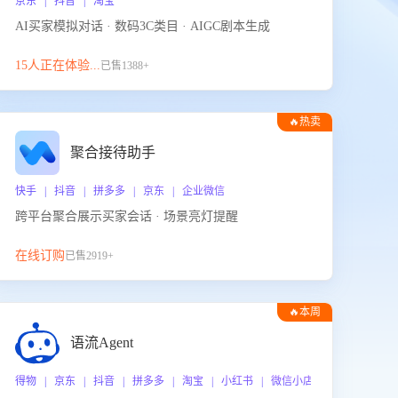
京东 | 抖音 | 淘宝
AI买家模拟对话 · 数码3C类目 · AIGC剧本生成
15人正在体验...
已售1388+
🔥热卖
聚合接待助手
快手 | 抖音 | 拼多多 | 京东 | 企业微信
跨平台聚合展示买家会话 · 场景亮灯提醒
在线订购
已售2919+
🔥本周
热门
语流Agent
 企业微信
得物 | 京东 | 抖音 | 拼多多 | 淘宝 | 小红书 | 微信小店 | 快手 | 唯品