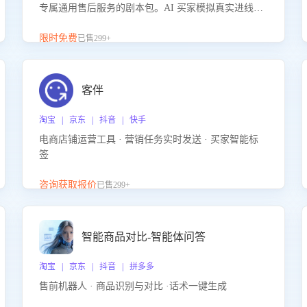
专属通用售后服务的剧本包。AI 买家模拟真实进线咨
询，带您的客服团队进行沉浸式训练，快速吃透功能
咨询等售后场景的应对要点，轻松提升服务能力。
限时免费
已售299+
客伴
淘宝 | 京东 | 抖音 | 快手
电商店铺运营工具 · 营销任务实时发送 · 买家智能标
签
咨询获取报价
已售299+
智能商品对比-智能体问答
淘宝 | 京东 | 抖音 | 拼多多
售前机器人 · 商品识别与对比 ·话术一键生成