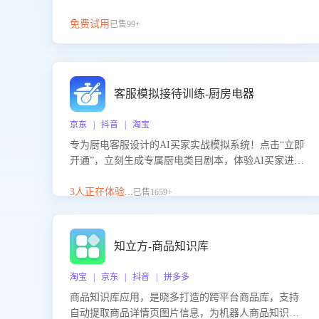
免费试用
已售99+
客服模拟接待训练-厨房电器
京东 | 抖音 | 淘宝
专为厨电客服设计的AI买家实战模拟系统！点击“立即
开通”，立刻生成专属厨电类目剧本，体验AI买家进线
咨询真实场景训练，快速掌握针对家用厨电商品的“功
能咨询”等真实场景应对技巧！
3人正在体验...
已售1659+
知立方-商品知识库
淘宝 | 京东 | 抖音 | 拼多多
商品知识库应用，是晓多打造的跨平台商品库，支持
自动提取商品详情页图片信息，为机器人商品知识问