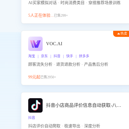
AI买家模拟对话 · 时尚消费类目 · 穿搭推荐场景训练
5人正在体验...
已售299+
🔥热卖
VOC.AI
淘宝 | 京东 | 抖音 | 快手 | 拼多多
顾客流失分析 · 退货退款分析 · 产品售后分析
99元起
已售2950+
抖音小店商品评价信息自动获取-八爪鱼
抖音
抖店评价自动爬取 · 极速导出 · 深度分析