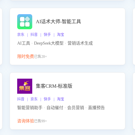
AI话术大师-智能工具
京东 | 抖音 | 快手 | 淘宝
AI工具 · DeepSeek大模型 · 营销话术生成
限时免费
已售28+
集客CRM-标准版
抖音 | 京东 | 快手 | 淘宝
智能营销助手 · 自动催付 · 会员营销 · 直播预告
咨询体验
已售99+